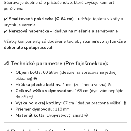
Súprava je doplnená o príslušenstvo, ktoré zvyšuje komfort
používania:
✔️
Smaltovaná pokrievka (Ø 64 cm)
– udržuje teplotu v kotly a
urýchľuje varenie
✔️
Nerezová naberačka
– ideálna na miešanie a servírovanie
Všetky komponenty sú dodávané tak, aby
rozmerovo aj funkčne
dokonale spolupracovali
.
📐 Technické parametre (Pre fajnšmekrov):
Objem kotla:
60 litrov (ideálne na spracovanie jednej
ošípanej) 🐖
Hrúbka plechu kotliny:
1 mm (zosilnená verzia) 💪
Celková výška s dymovodom:
165 cm (dym vám nepôjde
do očí) 💨
Výška po okraj kotliny:
67 cm (ideálna pracovná výška) 🧍
Priemer dymovodu:
118 mm
Materiál kotla:
Dvojvrstvový smalt 💎