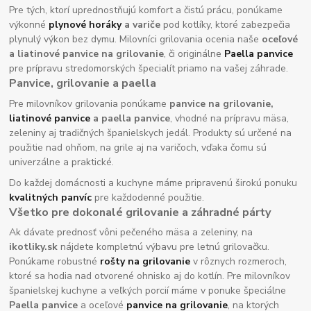
Pre tých, ktorí uprednostňujú komfort a čistú prácu, ponúkame
výkonné
plynové horáky
a variče
pod kotlíky, ktoré zabezpečia
plynulý výkon bez dymu. Milovníci grilovania ocenia naše
oceľové
a liatinové panvice na grilovanie
, či originálne
Paella panvice
pre prípravu stredomorských špecialít priamo na vašej záhrade.
Panvice, grilovanie a paella
Pre milovníkov grilovania ponúkame
panvice na grilovanie,
liatinové panvice
a paella panvice
, vhodné na prípravu mäsa,
zeleniny aj tradičných španielskych jedál. Produkty sú určené na
použitie nad ohňom, na grile aj na varičoch, vďaka čomu sú
univerzálne a praktické.
Do každej domácnosti a kuchyne máme pripravenú širokú ponuku
kvalitných panvíc
pre každodenné použitie.
Všetko pre dokonalé grilovanie a záhradné párty
Ak dávate prednosť vôni pečeného mäsa a zeleniny, na
ikotliky.sk
nájdete kompletnú výbavu pre letnú grilovačku.
Ponúkame robustné
rošty na grilovanie
v rôznych rozmeroch,
ktoré sa hodia nad otvorené ohnisko aj do kotlín. Pre milovníkov
španielskej kuchyne a veľkých porcií máme v ponuke špeciálne
Paella panvice
a oceľové
panvice na grilovanie
, na ktorých