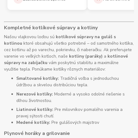
Kompletné kotlíkové súpravy a kotliny
Našou vlajkovou loďou sú
kotlíkové súpravy na guláš s
kotlinou
ktoré obsahujú všetko potrebné – od samotného kotlíka,
cez kotlinu až po varechu, pokrievku, či naberačku. Ak preferujete
varenie vo veľkých kotloch, naše
kotliny (paráky)
a
kotlinové
súpravy na zabíjačku
vám poskytnú stabilitu a maximálne
využitie tepla. Ponúkame kotlíky rôznych materiálov:
Smaltované kotlíky:
Tradičná voľba s jednoduchou
údržbou a skvelou distribúciou tepla.
Nerezové kotlíky:
Moderné a vysoko odolné riešenie s
dlhou životnosťou.
Liatinové kotlíky:
Pre milovníkov pomalého varenia a
pravej sýtosti chutí.
Medené kotlíky:
Pre gulášových majstrov
Plynové horáky a grilovanie