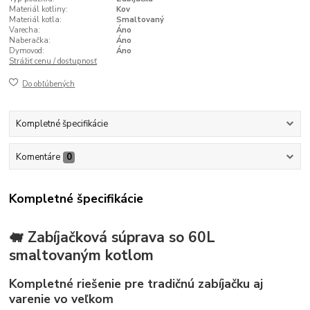
Materiál kotliny:
Kov
Materiál kotla:
Smaltovaný
Varecha:
Áno
Naberačka:
Áno
Dymovod:
Áno
Strážiť cenu / dostupnosť
Do obľúbených
Kompletné špecifikácie
Komentáre
0
Kompletné špecifikácie
🐖 Zabíjačková súprava so 60L
smaltovaným kotlom
Kompletné riešenie pre tradičnú zabíjačku aj
varenie vo veľkom