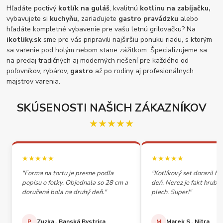
Hľadáte poctivý
kotlík na guláš
, kvalitnú
kotlinu na zabíjačku,
vybavujete si
kuchyňu,
zariaďujete
gastro pravádzku
alebo
hľadáte kompletné vybavenie pre vašu letnú grilovačku? Na
ikotliky.sk
sme pre vás pripravili najširšiu ponuku riadu, s ktorým
sa varenie pod holým nebom stane zážitkom. Špecializujeme sa
na predaj tradičných aj moderných riešení pre každého od
poľovníkov, rybárov,
gastro
až po rodiny aj profesionálnych
majstrov varenia.
SKÚSENOSTI NAŠICH ZÁKAZNÍKOV
★★★★★
★★★★★
★★★★★
"Forma na tortu je presne podľa
"Kotlíkový set dorazil h
popisu o fotky. Objednala so 28 cm a
deň. Nerez je fakt hrubý,
doručená bola na druhý deň."
plech. Super!"
P
Zuzka., Banská Bystrica
M
Marek S., Nitra