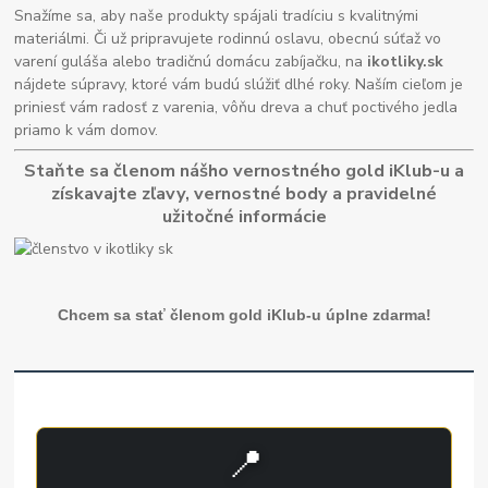
Snažíme sa, aby naše produkty spájali tradíciu s kvalitnými
materiálmi. Či už pripravujete rodinnú oslavu, obecnú súťaž vo
varení guláša alebo tradičnú domácu zabíjačku, na
ikotliky.sk
nájdete súpravy, ktoré vám budú slúžiť dlhé roky. Naším cieľom je
priniesť vám radosť z varenia, vôňu dreva a chuť poctivého jedla
priamo k vám domov.
Staňte sa členom nášho vernostného gold iKlub-u a
získavajte zľavy, vernostné body a pravidelné
užitočné informácie
Chcem sa stať členom gold iKlub-u úplne zdarma!
📍