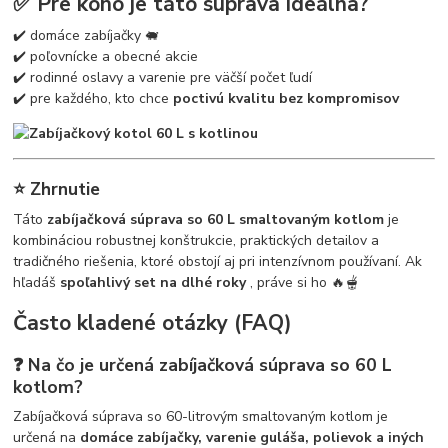
✅ Pre koho je táto súprava ideálna?
✔️ domáce zabíjačky 🐖
✔️ poľovnícke a obecné akcie
✔️ rodinné oslavy a varenie pre väčší počet ľudí
✔️ pre každého, kto chce
poctivú kvalitu bez kompromisov
⭐ Zhrnutie
Táto
zabíjačková súprava so 60 L smaltovaným kotlom
je
kombináciou robustnej konštrukcie, praktických detailov a
tradičného riešenia, ktoré obstojí aj pri intenzívnom používaní. Ak
hľadáš
spoľahlivý set na dlhé roky
, práve si ho 🔥🫕
Často kladené otázky (FAQ)
❓ Na čo je určená zabíjačková súprava so 60 L
kotlom?
Zabíjačková súprava so 60-litrovým smaltovaným kotlom je
určená na
domáce zabíjačky, varenie guláša, polievok a iných