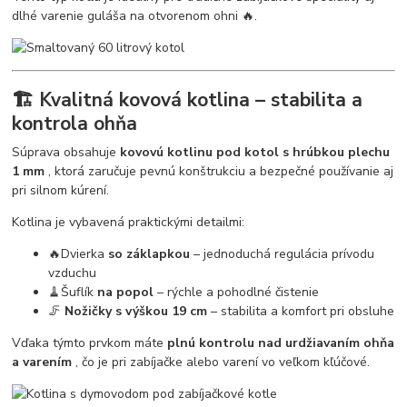
dlhé varenie guláša na otvorenom ohni 🔥.
🏗️ Kvalitná kovová kotlina – stabilita a
kontrola ohňa
Súprava obsahuje
kovovú kotlinu pod kotol s hrúbkou plechu
1 mm
, ktorá zaručuje pevnú konštrukciu a bezpečné používanie aj
pri silnom kúrení.
Kotlina je vybavená praktickými detailmi:
🔥Dvierka
so záklapkou
– jednoduchá regulácia prívodu
vzduchu
🧹Šuflík
na popol
– rýchle a pohodlné čistenie
🦵
Nožičky s výškou 19 cm
– stabilita a komfort pri obsluhe
Vďaka týmto prvkom máte
plnú kontrolu nad urdžiavaním ohňa
a varením
, čo je pri zabíjačke alebo varení vo veľkom kľúčové.