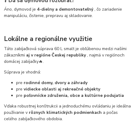
❓ Dá sa dymovod rozobrať?
Áno, dymovod je
4-dielny a demontovateľný
, čo zariadenie
manipuláciu, čistenie, prepravu aj skladovanie.
Lokálne a regionálne využitie
Táto zabíjačková súprava 60 L smalt je obľúbenou medzi našími
zákazníkmi
aj v regióne Českej republiky
, najmä v regiónoch
domácej zabíjačky🔥.
Súprava je vhodná:
pre
rodinné domy, dvory a záhrady
pre
vidiecke oblasti aj rekreačné objekty
pre
poľovnícke združenia, obce a kultúrne podujatia
Vďaka robustnej konštrukcii a jednoduchému ovládaniu je ideálna
používanie v
rôznych klimatických podmienkach
a počas
celého zabíjačkového obdobia.