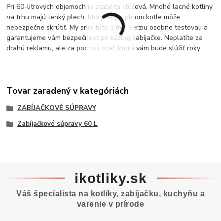
Pri 60-litrových objemoch je stabilita kľúčová. Mnohé lacné kotliny
na trhu majú tenký plech, ktorý sa pri plnom kotle môže
nebezpečne skrútiť. My sme túto 1 mm verziu osobne testovali a
garantujeme vám bezpečnosť pri každej zabíjačke. Neplatíte za
drahú reklamu, ale za poctivú oceľ, ktorá vám bude slúžiť roky.
Tovar zaradený v kategóriách
ZABÍJAČKOVÉ SÚPRAVY
Zabíjačkové súpravy 60 L
ikotliky.sk
Váš špecialista na kotlíky, zabíjačku, kuchyňu a
varenie v prírode