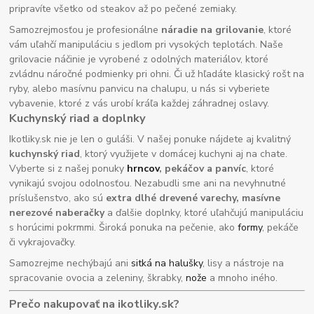
pripravíte všetko od steakov až po pečené zemiaky.
Samozrejmosťou je profesionálne
náradie na grilovanie
, ktoré
vám uľahčí manipuláciu s jedlom pri vysokých teplotách. Naše
grilovacie náčinie je vyrobené z odolných materiálov, ktoré
zvládnu náročné podmienky pri ohni. Či už hľadáte klasický rošt na
ryby, alebo masívnu panvicu na chalupu, u nás si vyberiete
vybavenie, ktoré z vás urobí kráľa každej záhradnej oslavy.
Kuchynský riad a doplnky
Ikotliky.sk nie je len o guláši. V našej ponuke nájdete aj kvalitný
kuchynský riad
, ktorý využijete v domácej kuchyni aj na chate.
Vyberte si z našej ponuky
hrncov
, pekáčov a panvíc
, ktoré
vynikajú svojou odolnosťou. Nezabudli sme ani na nevyhnutné
príslušenstvo, ako sú
extra dlhé drevené varechy, masívne
nerezové naberačky
a ďalšie doplnky, ktoré uľahčujú manipuláciu
s horúcimi pokrmmi. Široká ponuka na pečenie, ako
formy
, pekáče
či vykrajovačky.
Samozrejme nechýbajú ani
sitká na halušky
, lisy a nástroje na
spracovanie ovocia a zeleniny, škrabky,
nože
a mnoho iného.
Prečo nakupovať na ikotliky.sk?