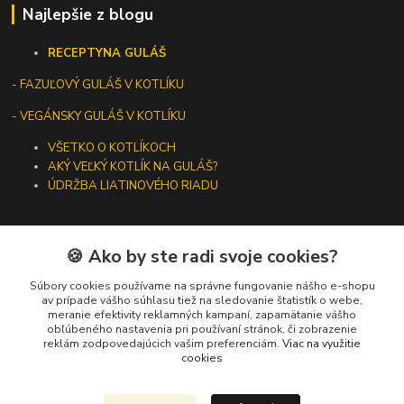
Najlepšie z blogu
RECEPTY
NA GULÁŠ
-
FAZUĽOVÝ GULÁŠ V KOTLÍKU
- VEGÁNSKY GULÁŠ V KOTLÍKU
VŠETKO O KOTLÍKOCH
AKÝ VEĽKÝ KOTLÍK NA GULÁŠ?
ÚDRŽBA LIATINOVÉHO RIADU
🍪 Ako by ste radi svoje cookies?
Kontakty
Súbory cookies používame na správne fungovanie nášho e-shopu
av prípade vášho súhlasu tiež na sledovanie štatistík o webe,
meranie efektivity reklamných kampaní, zapamätanie vášho
+421 919 275 553
obľúbeného nastavenia pri používaní stránok, či zobrazenie
(Po-Pia, 10-13 hod.)
reklám zodpovedajúcich vašim preferenciám.
Viac na využitie
cookies
ikotliky@ikotliky.sk