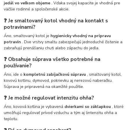
jedál vo veľkom objeme
. Vďaka svojej kapacite je vhodná pre
väčšie rodinné a spoločenské akcie.
❓ Je smaltovaný kotol vhodný na kontakt s
potravinami?
Áno, smaltovaný kotol je
hygienicky vhodný na prípravu
potravín
. Dve vrstvy smaltu zabezpečujú jednoduché čistenie a
zabraňujú prenášaniu chuti alebo zápachu do jedla.
❓ Obsahuje súprava všetko potrebné na
používanie?
Áno, ide o
kompletnú zabíjačkovú súpravu
, smaltovaný kotol,
kovovú kotlinu, dymovod, pokrievku aj nerezovú naberačku.
Súprava je pripravená na okamžité použitie.
❓ Je možné regulovať intenzitu ohňa?
Áno, kovová kotlina je vybavená
dvierkami so záklapkou
, ktoré
umožňujú regulovať prívod vzduchu a tým aj lintenzitu ohňa a
teplotu.