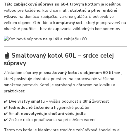
Táto
zabíjačková súprava so 60-litrovým kotlom
je ideálnou
voľbou pre každého, kto chce mať
, stabilnú a plne funkčnú
výbavu
na domácu zabíjačku, varenie gulášu, či polievok vo
veľkom objeme 🍲🔥. Ide o
kompletný set
, ktorý je pripravený na
okamžité použitie – bez dokupovania základných komponentov.
🫕 Smaltovaný kotol 60L – srdce celej
súpravy
Základom súpravy je
smaltovaný kotol s objemom 60 litrov
,
ktorý poskytuje dostatok priestoru na spracovanie väčšieho
množstva potravín. Kotol je vyrobený s dôrazom na kvalitu a
praktickosť:
✔️
Dve vrstvy smaltu
– vyššia odolnosť a dlhá životnosť
✔️
Jednoduché čistenie
a hygienické použitie
✔️ Smalt
neovplyvňuje chuť ani vôňu jedla
✔️ Znižuje riziko pripaľovania sa pri dlhšom varení
Tento typ kotla je ideálny pre tradičné zabíjačkové špeciality aj