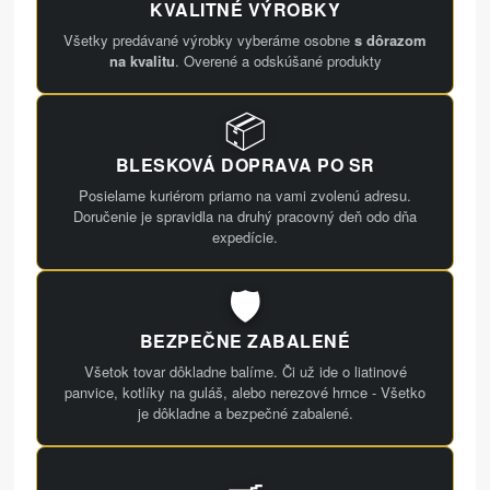
KVALITNÉ VÝROBKY
Všetky predávané výrobky vyberáme osobne
s dôrazom
na kvalitu
. Overené a odskúšané produkty
📦
BLESKOVÁ DOPRAVA PO SR
Posielame kuriérom priamo na vami zvolenú adresu.
Doručenie je spravidla na druhý pracovný deň odo dňa
expedície.
🛡️
BEZPEČNE ZABALENÉ
Všetok tovar dôkladne balíme. Či už ide o liatinové
panvice, kotlíky na guláš, alebo nerezové hrnce - Všetko
je dôkladne a bezpečné zabalené.
🍳