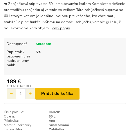
🐖 Zabíjačková súprava so 60L smaltovaným kotlom Kompletné riešenie
pre tradičnú zabíjačku aj varenie vo veľkom Táto zabíjačková súprava so
60-litrovým kotlom je ideálnou voľbou pre každého, kto chce mať ,
stabilnú a plne funkčnú výbavu na domácu zabíjačku, varenie gulášu, či
polievok vo veľkom objem...
celý popis
Dostupnosť
Skladom
Príplatok k
5 €
pštovnému za
nadrozmerný
balík
189 €
153,66 €
bez DPH
Pridať do košíka
Číslo produktu:
060ZKS
Objem:
60 L
Pokrievka:
Áno
Materiál pokrievky:
Smaltovaná
Typ použitia:
Zabíjačka