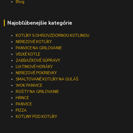
Blog
Najobľúbenejšie kategórie
KOTLÍKY S OHŇOVZDORNOU KOTLINOU
NEREZOVÉ KOTLÍKY
PANVICE NA GRILOVANIE
VEĽKÉ KOTLE
ZABÍJAČKOVÉ SÚPRAVY
LIATINOVÉ HORÁKY
NEREZOVÉ POKRIEVKY
SMALTOVANÉ KOTLÍKY NA GULÁŠ
WOK PANVICE
ROŠTY NA GRILOVANIE
HRNCE
PANVICE
PIZZA
KOTLINY POD KOTLÍKY