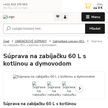
0
ks
+421 919 275 553
za
0 €
(Po-Pia, 10-13 hod.)
Menu
Hľadať
Úvod
ZABÍJAČKOVÉ SÚPRAVY
Zabíjačkové súpravy 60 L
Súprava
na zabíjačku 60 L s kotlinou a dymovodom
Súprava na zabíjačku 60 L s
kotlinou a dymovodom
Súprava na zabíjačku 60 L s kotlinou