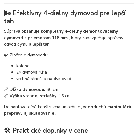
🌬️ Efektívny 4-dielny dymovod pre lepší
ťah
Súprava obsahuje
kompletný 4-dielny demontovateľný
dymovod s priemerom 118 mm
, ktorý zabezpečuje správny
odvod dymu a lepší ťah:
🧩 Zloženie dymovodu:
koleno
2× dymová rúra
vrchná strieška na dymovod
📏
Dĺžka dymovodu:
80 cm
📏
Výška vrchnej striešky:
15 cm
Demontovateľná konštrukcia umožňuje
jednoduchú manipuláciu,
prepravu aj skladovanie
.
🛠️ Praktické doplnky v cene