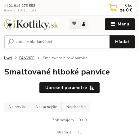
0
ks
+421 919 275 553
za
0 €
(Po-Pia, 10-13 hod.)
Menu
Hľadať
Úvod
PANVICE
Smaltované hlboké panvice
Smaltované hlboké panvice
Upresniť parametre
Najnovšie
Najlacnejšie
Najdrahšie
Zobrazujem 1-9 z 9
strana
z 1