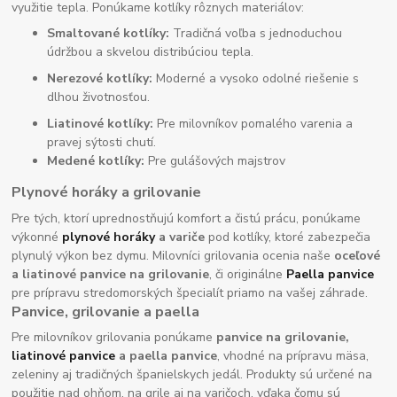
využitie tepla. Ponúkame kotlíky rôznych materiálov:
Smaltované kotlíky:
Tradičná voľba s jednoduchou
údržbou a skvelou distribúciou tepla.
Nerezové kotlíky:
Moderné a vysoko odolné riešenie s
dlhou životnosťou.
Liatinové kotlíky:
Pre milovníkov pomalého varenia a
pravej sýtosti chutí.
Medené kotlíky:
Pre gulášových majstrov
Plynové horáky a grilovanie
Pre tých, ktorí uprednostňujú komfort a čistú prácu, ponúkame
výkonné
plynové horáky
a variče
pod kotlíky, ktoré zabezpečia
plynulý výkon bez dymu. Milovníci grilovania ocenia naše
oceľové
a liatinové panvice na grilovanie
, či originálne
Paella panvice
pre prípravu stredomorských špecialít priamo na vašej záhrade.
Panvice, grilovanie a paella
Pre milovníkov grilovania ponúkame
panvice na grilovanie,
liatinové panvice
a paella panvice
, vhodné na prípravu mäsa,
zeleniny aj tradičných španielskych jedál. Produkty sú určené na
použitie nad ohňom, na grile aj na varičoch, vďaka čomu sú