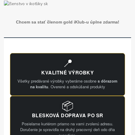
Chcem sa stať členom gold iKlub-u úplne zdarma!
📍
KVALITNÉ VÝROBKY
Všetky predávané výrobky vyberáme osobne
s dôrazom
na kvalitu
. Overené a odskúšané produkty
📦
BLESKOVÁ DOPRAVA PO SR
Posielame kuriérom priamo na vami zvolenú adresu.
Doručenie je spravidla na druhý pracovný deň odo dňa