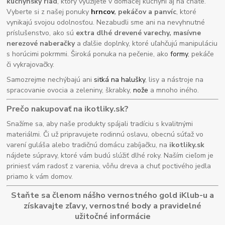
kuchynský riad
, ktorý využijete v domácej kuchyni aj na chate.
Vyberte si z našej ponuky
hrncov
, pekáčov a panvíc
, ktoré
vynikajú svojou odolnosťou. Nezabudli sme ani na nevyhnutné
príslušenstvo, ako sú
extra dlhé drevené varechy, masívne
nerezové naberačky
a ďalšie doplnky, ktoré uľahčujú manipuláciu
s horúcimi pokrmmi. Široká ponuka na pečenie, ako
formy
, pekáče
či vykrajovačky.
Samozrejme nechýbajú ani
sitká na halušky
, lisy a nástroje na
spracovanie ovocia a zeleniny, škrabky,
nože
a mnoho iného.
Prečo nakupovať na ikotliky.sk?
Snažíme sa, aby naše produkty spájali tradíciu s kvalitnými
materiálmi. Či už pripravujete rodinnú oslavu, obecnú súťaž vo
varení guláša alebo tradičnú domácu zabíjačku, na
ikotliky.sk
nájdete súpravy, ktoré vám budú slúžiť dlhé roky. Naším cieľom je
priniesť vám radosť z varenia, vôňu dreva a chuť poctivého jedla
priamo k vám domov.
Staňte sa členom nášho vernostného gold iKlub-u a
získavajte zľavy, vernostné body a pravidelné
užitočné informácie