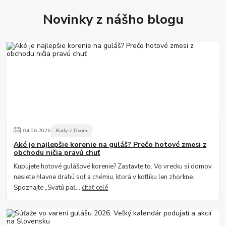
Novinky z nášho blogu
04
.
06
.
2026
Rady z Dvora
Aké je najlepšie korenie na guláš? Prečo hotové zmesi z
obchodu ničia pravú chuť
Kupujete hotové gulášové korenie? Zastavte to. Vo vrecku si domov
nesiete hlavne drahú soľ a chémiu, ktorá v kotlíku len zhorkne.
Spoznajte „Svätú päť...
čítať celé