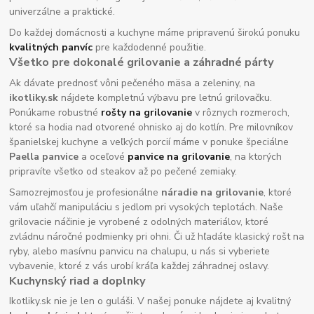
univerzálne a praktické.
Do každej domácnosti a kuchyne máme pripravenú širokú ponuku
kvalitných panvíc
pre každodenné použitie.
Všetko pre dokonalé grilovanie a záhradné párty
Ak dávate prednosť vôni pečeného mäsa a zeleniny, na
ikotliky.sk
nájdete kompletnú výbavu pre letnú grilovačku.
Ponúkame robustné
rošty na grilovanie
v rôznych rozmeroch,
ktoré sa hodia nad otvorené ohnisko aj do kotlín. Pre milovníkov
španielskej kuchyne a veľkých porcií máme v ponuke špeciálne
Paella panvice
a oceľové
panvice na grilovanie
, na ktorých
pripravíte všetko od steakov až po pečené zemiaky.
Samozrejmosťou je profesionálne
náradie na grilovanie
, ktoré
vám uľahčí manipuláciu s jedlom pri vysokých teplotách. Naše
grilovacie náčinie je vyrobené z odolných materiálov, ktoré
zvládnu náročné podmienky pri ohni. Či už hľadáte klasický rošt na
ryby, alebo masívnu panvicu na chalupu, u nás si vyberiete
vybavenie, ktoré z vás urobí kráľa každej záhradnej oslavy.
Kuchynský riad a doplnky
Ikotliky.sk nie je len o guláši. V našej ponuke nájdete aj kvalitný