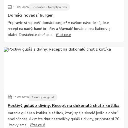
13
.
05
.
2026
Grilovanie - Recepty a tipy
Domáci hovädzí burger
Pripravte si najlepší domáci burger! V našom návode nájdete
recept na nadýchané briošky a šťavnaté hovädzie na liatinovej
platni. Dosiahnite chuť ako ...
čítať celé
10
.
05
.
2026
Recepty na guláš
Poctivý guláš z diviny: Recept na dokonalú chuť z kotlíka
Varenie guláša v kotlíku je zážitok, ktorý spája skvelé jedlo a dobrú
spoločnosť. Ak máte chuť na tradičný guláš z diviny, pripravte si 20
litrový sma...
čítať celé