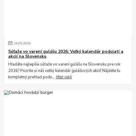
26
.
05
.
2026
Súťaže vo varení gulášu 2026: Veľký kalendár podujatí a
akcií na Slovensku
Hľadáte najlepšie súťaže vo varení gulášu na Slovensku pre rok
2026? Pozrite si náš veľký kalendár gulášových akcií! Nájdete tu
kompletný prehľad podu...
čítať celé