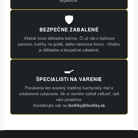
expedície.
🛡️
BEZPEČNE ZABALENÉ
Všetok tovar dôkladne balíme. Či už ide o liatinové
panvice, kotlíky na guláš, alebo nerezové hrnce - Všetko
je dôkladne a bezpečné zabalené.
🍳
ŠPECIALISTI NA VARENIE
Ponúkame len overený tradičný kuchynský riad a
outdoorové vybavenie. Ak si neviete vybrať veľkosť, radi
vám poradíme.
Kontaktujte nás na
ikotliky@ikotliky.sk