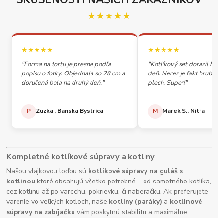
SKÚSENOSTI NAŠICH ZÁKAZNÍKOV
★★★★★
★★★★★
★★★★★
"Forma na tortu je presne podľa
"Kotlíkový set dorazil h
popisu o fotky. Objednala so 28 cm a
deň. Nerez je fakt hrubý,
doručená bola na druhý deň."
plech. Super!"
P
Zuzka., Banská Bystrica
M
Marek S., Nitra
Kompletné kotlíkové súpravy a kotliny
Našou vlajkovou loďou sú
kotlíkové súpravy na guláš s
kotlinou
ktoré obsahujú všetko potrebné – od samotného kotlíka,
cez kotlinu až po varechu, pokrievku, či naberačku. Ak preferujete
varenie vo veľkých kotloch, naše
kotliny (paráky)
a
kotlinové
súpravy na zabíjačku
vám poskytnú stabilitu a maximálne