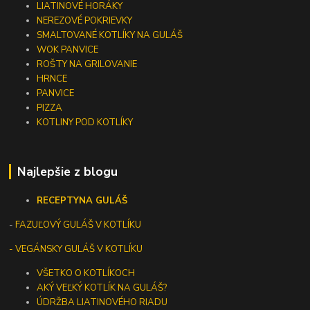
LIATINOVÉ HORÁKY
NEREZOVÉ POKRIEVKY
SMALTOVANÉ KOTLÍKY NA GULÁŠ
WOK PANVICE
ROŠTY NA GRILOVANIE
HRNCE
PANVICE
PIZZA
KOTLINY POD KOTLÍKY
Najlepšie z blogu
RECEPTY
NA GULÁŠ
-
FAZUĽOVÝ GULÁŠ V KOTLÍKU
- VEGÁNSKY GULÁŠ V KOTLÍKU
VŠETKO O KOTLÍKOCH
AKÝ VEĽKÝ KOTLÍK NA GULÁŠ?
ÚDRŽBA LIATINOVÉHO RIADU