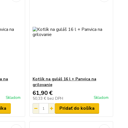
ca na
Kotlík na guláš 16 l + Panvica na
grilovanie
61,90 €
Skladom
Skladom
50,33 €
bez DPH
íka
Pridať do košíka