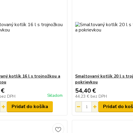
aný kotlík 16 l s trojnožkou a
Smaltovaný kotlík 20 l s tr
kou
pokrievkou
 €
54,40 €
Skladom
bez DPH
44,23 €
bez DPH
Pridať do košíka
Pridať do koš