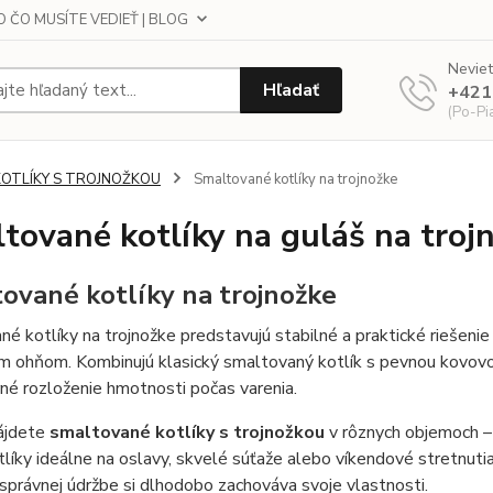
 ČO MUSÍTE VEDIEŤ | BLOG
Neviet
Hľadať
+421
(Po-Pi
KOTLÍKY S TROJNOŽKOU
Smaltované kotlíky na trojnožke
tované kotlíky na guláš na troj
ované kotlíky na trojnožke
é kotlíky na trojnožke predstavujú stabilné a praktické riešenie 
m ohňom. Kombinujú klasický smaltovaný kotlík s pevnou kovovo
é rozloženie hmotnosti počas varenia.
nájdete
smaltované kotlíky s trojnožkou
v rôznych objemoch –
tlíky ideálne na oslavy, skvelé súťaže alebo víkendové stretnutia
ri správnej údržbe si dlhodobo zachováva svoje vlastnosti.