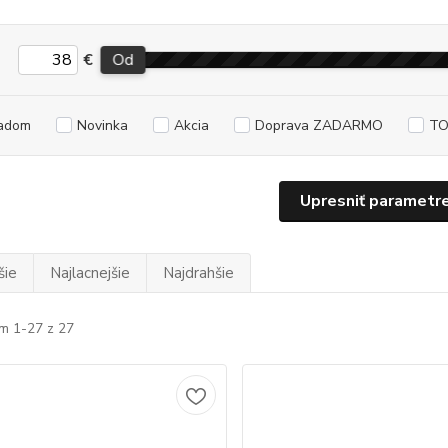
€
Od
adom
Novinka
Akcia
Doprava ZADARMO
TO
Upresniť parametr
šie
Najlacnejšie
Najdrahšie
m 1-27 z 27