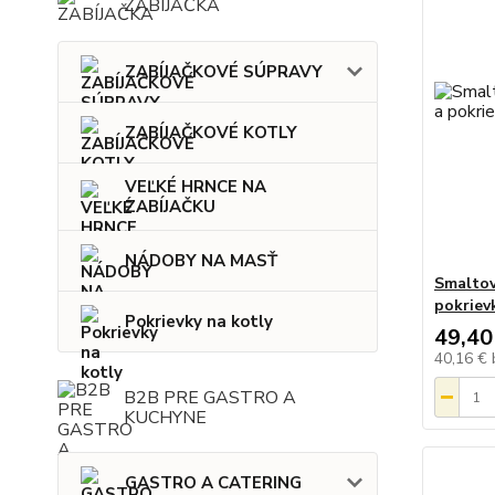
ZABÍJAČKA
ZABÍJAČKOVÉ SÚPRAVY
ZABÍJAČKOVÉ KOTLY
VEĽKÉ HRNCE NA
ZABÍJAČKU
NÁDOBY NA MASŤ
Smaltov
pokriev
Pokrievky na kotly
49,40
40,16 €
B2B PRE GASTRO A
KUCHYNE
GASTRO A CATERING