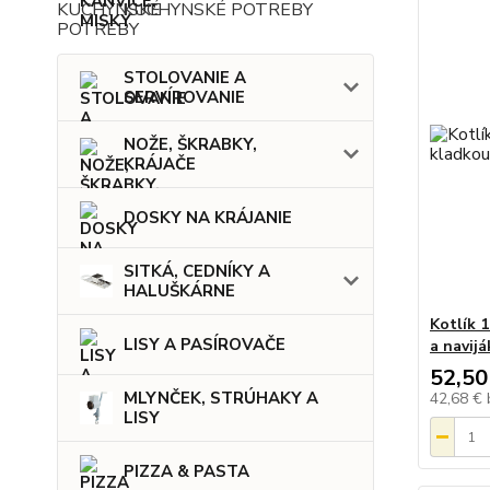
KUCHYNSKÉ POTREBY
STOLOVANIE A
SERVÍROVANIE
NOŽE, ŠKRABKY,
KRÁJAČE
DOSKY NA KRÁJANIE
SITKÁ, CEDNÍKY A
HALUŠKÁRNE
Kotlík 
LISY A PASÍROVAČE
a navij
52,50
MLYNČEK, STRÚHAKY A
42,68 €
LISY
PIZZA & PASTA