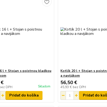
16 l + Stojan s poistnou kladkou
Kotlík 20 l + Stojan s poist
ákom
a navijákom
 €
56,50 €
Skladom
bez DPH
45,93 €
bez DPH
Pridať do košíka
Pridať do koš