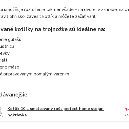
ka
umožňuje rozloženie takmer všade – na dvore, v záhrade, na cha
raviť ohnisko, zavesiť kotlík a môžete začať variť.
ané kotlíky na trojnožke sú ideálne na:
enie gulášu
ustnicu
ievky
kelt
ené mäso
lá pripravovaným pomalým varením
dávanejšie
Kotlík 10 L smaltovaný rošt perfect home stojan
Ni
sk
pokrievka