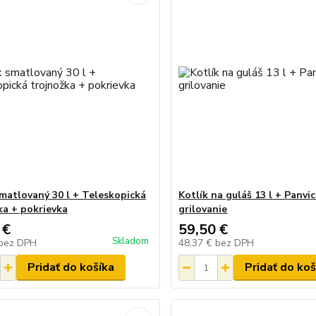
smatlovaný 30 l + Teleskopická
Kotlík na guláš 13 l + Panvi
ka + pokrievka
grilovanie
 €
59,50 €
Skladom
bez DPH
48,37 €
bez DPH
Pridať do košíka
Pridať do koš