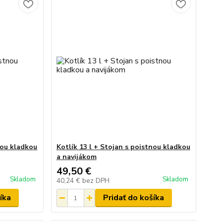
nou kladkou
Kotlík 13 l + Stojan s poistnou kladkou
a navijákom
49,50 €
Skladom
Skladom
40,24 €
bez DPH
íka
Pridať do košíka