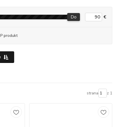
Do
€
P produkt
e
strana
z 1