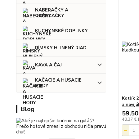
NABERAČKY A
OBRACAČKY
KUCHYNSKÉ DOPLNKY
RÍMSKY HLINENÝ RIAD
KÁVA A ČAJ
KAČACIE A HUSACIE
HODY
Kotlík 
a navij
Blog
59,50
48,37 €