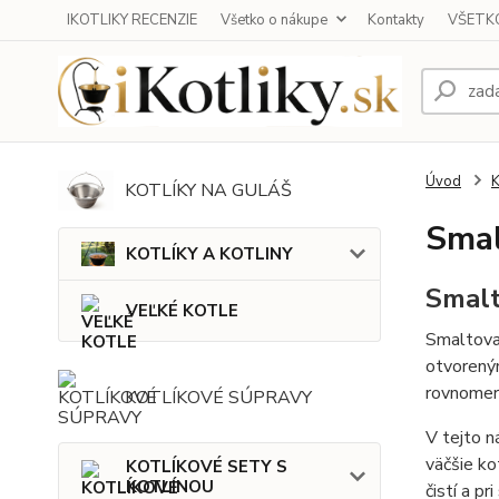
IKOTLIKY RECENZIE
Všetko o nákupe
Kontakty
VŠETKO
Úvod
KOTLÍKY NA GULÁŠ
Smal
KOTLÍKY A KOTLINY
Smalt
VEĽKÉ KOTLE
Smaltovan
otvorený
rovnomern
KOTLÍKOVÉ SÚPRAVY
V tejto 
väčšie ko
KOTLÍKOVÉ SETY S
KOTLINOU
čistí a p