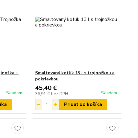
ojnožka +
Smaltovaný kotlík 13 l s trojnožkou a
pokrievkou
45,40 €
Skladom
Skladom
36,91 €
bez DPH
íka
Pridať do košíka