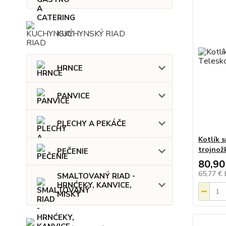
KUCHYNSKÝ RIAD
HRNCE
PANVICE
PLECHY A PEKÁČE
Kotlík 
trojnož
PEČENIE
80,90
65,77 €
SMALTOVANÝ RIAD -
HRNĆEKY, KANVICE,
MISKY