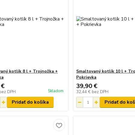
aný kotlík 8 l + Trojnožka +
Smaltovaný kotlík 10 l + Tr
ka
Pokrievka
 €
39,90 €
Skladom
bez DPH
32,44 €
bez DPH
Pridať do košíka
Pridať do koš