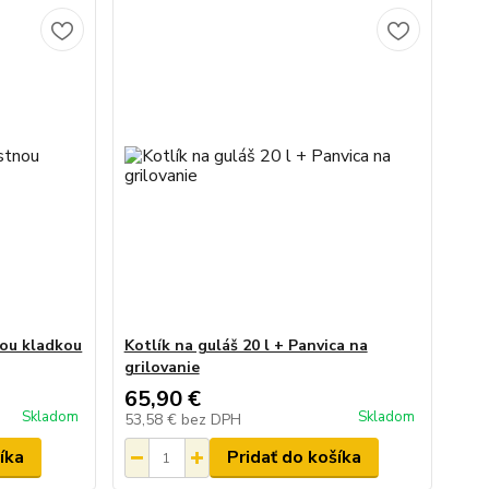
nou kladkou
Kotlík na guláš 20 l + Panvica na
grilovanie
65,90 €
Skladom
Skladom
53,58 €
bez DPH
íka
Pridať do košíka