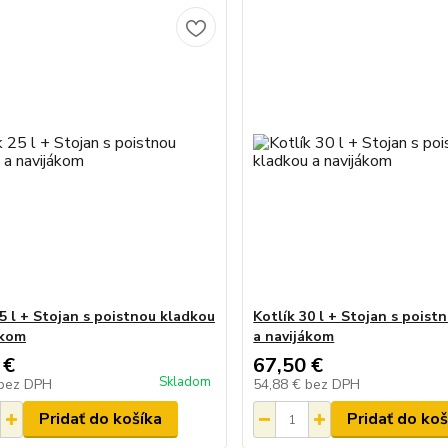
25 l + Stojan s poistnou kladkou
Kotlík 30 l + Stojan s poist
ákom
a navijákom
 €
67,50 €
Skladom
bez DPH
54,88 €
bez DPH
Pridať do košíka
Pridať do koš