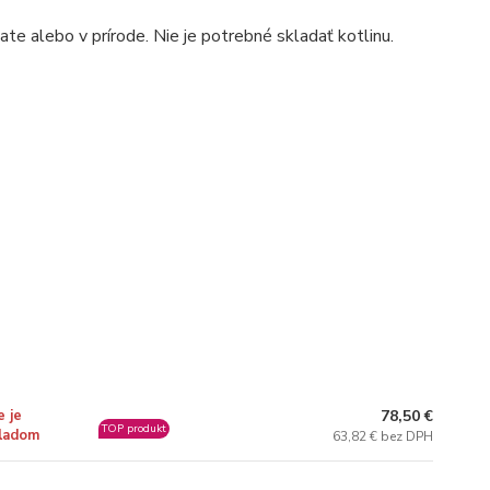
te alebo v prírode. Nie je potrebné skladať kotlinu.
78,50 €
e je
TOP produkt
ladom
63,82 € bez DPH