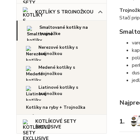
Trojnož
KOTLÍKY S TROJNOŽKOU
Stačí prip
Smaltované kotlíky na
Smaltov
trojnožke
var
Nerezové kotlíky s
kap
trojnožkou
pol
per
Medené kotlíky s
dus
trojnožkou
jed
Liatinové kotlíky s
trojnožkou
Najpre
Kotlíky na ryby + Trojnožka
1.
KOTLÍKOVÉ SETY
EXCLUSIVE