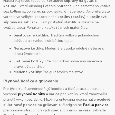
Našou vlajkovou loďou sú
kotlíkové súpravy na guláš s
kotlinou
ktoré obsahujú všetko potrebné – od samotného kotlíka,
cez kotlinu až po varechu, pokrievku, či naberačku. Ak preferujete
varenie vo veľkých kotloch, naše
kotliny (paráky)
a
kotlinové
súpravy na zabíjačku
vám poskytnú stabilitu a maximálne
využitie tepla. Ponúkame kotlíky rôznych materiálov:
Smaltované kotlíky:
Tradičná voľba s jednoduchou
údržbou a skvelou distribúciou tepla.
Nerezové kotlíky:
Moderné a vysoko odolné riešenie s
dlhou životnosťou.
Liatinové kotlíky:
Pre milovníkov pomalého varenia a
pravej sýtosti chutí.
Medené kotlíky:
Pre gulášových majstrov
Plynové horáky a grilovanie
Pre tých, ktorí uprednostňujú komfort a čistú prácu, ponúkame
výkonné
plynové horáky
a variče
pod kotlíky, ktoré zabezpečia
plynulý výkon bez dymu. Milovníci grilovania ocenia naše
oceľové
a liatinové panvice na grilovanie
, či originálne
Paella panvice
pre prípravu stredomorských špecialít priamo na vašej záhrade.