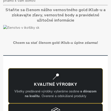
priamo k vám domov.
Staňte sa členom nášho vernostného gold iKlub-u a
získavajte zľavy, vernostné body a pravidelné
užitočné informácie
Chcem sa stať členom gold iKlub-u úplne zdarma!
📍
KVALITNÉ VÝROBKY
Všetky predávané výrobky vyberáme osobne
s dôrazom
na kvalitu
. Overené a odskúšané produkty