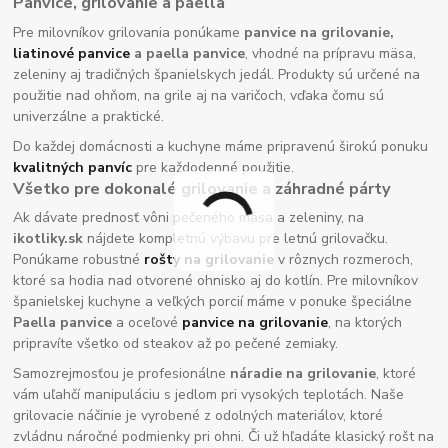
Panvice, grilovanie a paella
Pre milovníkov grilovania ponúkame
panvice na grilovanie,
liatinové panvice
a paella panvice
, vhodné na prípravu mäsa,
zeleniny aj tradičných španielskych jedál. Produkty sú určené na
použitie nad ohňom, na grile aj na varičoch, vďaka čomu sú
univerzálne a praktické.
Do každej domácnosti a kuchyne máme pripravenú širokú ponuku
kvalitných panvíc
pre každodenné použitie.
Všetko pre dokonalé grilovanie a záhradné párty
Ak dávate prednosť vôni pečeného mäsa a zeleniny, na
ikotliky.sk
nájdete kompletnú výbavu pre letnú grilovačku.
Ponúkame robustné
rošty na grilovanie
v rôznych rozmeroch,
ktoré sa hodia nad otvorené ohnisko aj do kotlín. Pre milovníkov
španielskej kuchyne a veľkých porcií máme v ponuke špeciálne
Paella panvice
a oceľové
panvice na grilovanie
, na ktorých
pripravíte všetko od steakov až po pečené zemiaky.
Samozrejmosťou je profesionálne
náradie na grilovanie
, ktoré
vám uľahčí manipuláciu s jedlom pri vysokých teplotách. Naše
grilovacie náčinie je vyrobené z odolných materiálov, ktoré
zvládnu náročné podmienky pri ohni. Či už hľadáte klasický rošt na