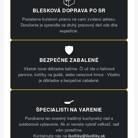
📦
BLESKOVÁ DOPRAVA PO SR
Posielame kuriérom priamo na vami zvolenú adresu.
Doručenie je spravidla na druhý pracovný deň odo dňa
expedície.
🛡️
BEZPEČNE ZABALENÉ
Všetok tovar dôkladne balíme. Či už ide o liatinové
panvice, kotlíky na guláš, alebo nerezové hrnce - Všetko
je dôkladne a bezpečné zabalené.
🍳
ŠPECIALISTI NA VARENIE
Ponúkame len overený tradičný kuchynský riad a
outdoorové vybavenie. Ak si neviete vybrať veľkosť, radi
vám poradíme.
Kontaktujte nás na
ikotliky@ikotliky.sk