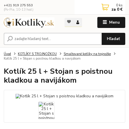
0
ks
+421 919 275 553
za
0 €
(Po-Pia, 10-13 hod.)
Menu
Hľadať
Úvod
KOTLÍKY S TROJNOŽKOU
Smaltované kotlíky na trojnožke
Kotlík 25 l + Stojan s poistnou kladkou a navijákom
Kotlík 25 l + Stojan s poistnou
kladkou a navijákom