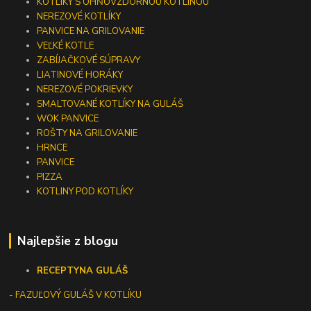
KOTLÍKY S OHŇOVZDORNOU KOTLINOU
NEREZOVÉ KOTLÍKY
PANVICE NA GRILOVANIE
VEĽKÉ KOTLE
ZABÍJAČKOVÉ SÚPRAVY
LIATINOVÉ HORÁKY
NEREZOVÉ POKRIEVKY
SMALTOVANÉ KOTLÍKY NA GULÁŠ
WOK PANVICE
ROŠTY NA GRILOVANIE
HRNCE
PANVICE
PIZZA
KOTLINY POD KOTLÍKY
Najlepšie z blogu
RECEPTY
NA GULÁŠ
-
FAZUĽOVÝ GULÁŠ V KOTLÍKU