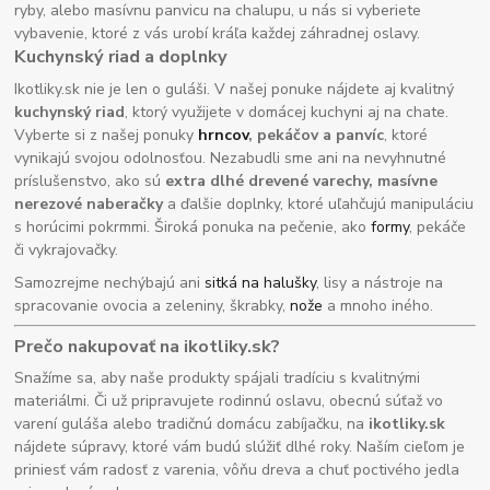
ryby, alebo masívnu panvicu na chalupu, u nás si vyberiete
vybavenie, ktoré z vás urobí kráľa každej záhradnej oslavy.
Kuchynský riad a doplnky
Ikotliky.sk nie je len o guláši. V našej ponuke nájdete aj kvalitný
kuchynský riad
, ktorý využijete v domácej kuchyni aj na chate.
Vyberte si z našej ponuky
hrncov
, pekáčov a panvíc
, ktoré
vynikajú svojou odolnosťou. Nezabudli sme ani na nevyhnutné
príslušenstvo, ako sú
extra dlhé drevené varechy, masívne
nerezové naberačky
a ďalšie doplnky, ktoré uľahčujú manipuláciu
s horúcimi pokrmmi. Široká ponuka na pečenie, ako
formy
, pekáče
či vykrajovačky.
Samozrejme nechýbajú ani
sitká na halušky
, lisy a nástroje na
spracovanie ovocia a zeleniny, škrabky,
nože
a mnoho iného.
Prečo nakupovať na ikotliky.sk?
Snažíme sa, aby naše produkty spájali tradíciu s kvalitnými
materiálmi. Či už pripravujete rodinnú oslavu, obecnú súťaž vo
varení guláša alebo tradičnú domácu zabíjačku, na
ikotliky.sk
nájdete súpravy, ktoré vám budú slúžiť dlhé roky. Naším cieľom je
priniesť vám radosť z varenia, vôňu dreva a chuť poctivého jedla