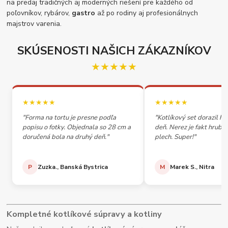
na predaj tradičných aj moderných riešení pre každého od
poľovníkov, rybárov,
gastro
až po rodiny aj profesionálnych
majstrov varenia.
SKÚSENOSTI NAŠICH ZÁKAZNÍKOV
★★★★★
★★★★★
★★★★★
"Forma na tortu je presne podľa
"Kotlíkový set dorazil h
popisu o fotky. Objednala so 28 cm a
deň. Nerez je fakt hrubý,
doručená bola na druhý deň."
plech. Super!"
P
Zuzka., Banská Bystrica
M
Marek S., Nitra
Kompletné kotlíkové súpravy a kotliny