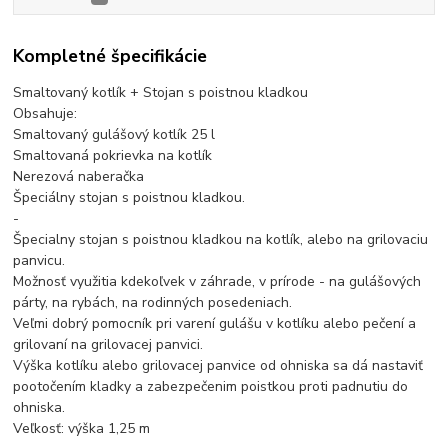
Kompletné špecifikácie
Smaltovaný kotlík + Stojan s poistnou kladkou
Obsahuje:
Smaltovaný gulášový kotlík 25 l
Smaltovaná pokrievka na kotlík
Nerezová naberačka
Špeciálny stojan s poistnou kladkou.
-
Špecialny stojan s poistnou kladkou na kotlík, alebo na grilovaciu
panvicu.
Možnosť využitia kdekoľvek v záhrade, v prírode - na gulášových
párty, na rybách, na rodinných posedeniach.
Veľmi dobrý pomocník pri varení gulášu v kotlíku alebo pečení a
grilovaní na grilovacej panvici.
Výška kotlíku alebo grilovacej panvice od ohniska sa dá nastaviť
pootočením kladky a zabezpečenim poistkou proti padnutiu do
ohniska.
Veľkosť: výška 1,25 m