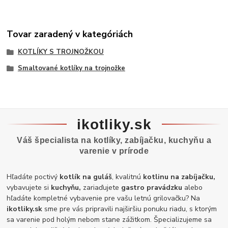
Tovar zaradený v kategóriách
KOTLÍKY S TROJNOŽKOU
Smaltované kotlíky na trojnožke
ikotliky.sk
Váš špecialista na kotlíky, zabíjačku, kuchyňu a
varenie v prírode
Hľadáte poctivý
kotlík na guláš
, kvalitnú
kotlinu na zabíjačku,
vybavujete si
kuchyňu,
zariaďujete
gastro pravádzku
alebo
hľadáte kompletné vybavenie pre vašu letnú grilovačku? Na
ikotliky.sk
sme pre vás pripravili najširšiu ponuku riadu, s ktorým
sa varenie pod holým nebom stane zážitkom. Špecializujeme sa