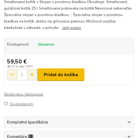
Smaltovaný kotlík + Stojan s poistnou kladkou Obsahuje: Smaltovaný
gulášový kotlík 25 l Smaltovaná pokrievka na kotlík Nerezová naberačka
Špeciálny stojan s poistnou kladkou. - Špecialny stojan s poistnou
kladkou na kotlík, alebo na grilovaciu panvicu. Možnosť využitia
kdekoľvek v záhrade, v prírode...
celý popis
Dostupnosť
Skladom
59,50 €
48,37 €
bez DPH
Pridať do košíka
Strážiť cenu / dostupnosť
Do obľúbených
Kompletné špecifikácie
Komentáre
0