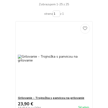
Zobrazujem 1-25 z 25
strana
z 1
Grilovanie - Trojnožka s panvicou na grilovanie
23,90 €
Skladom
19,43 €
bez DPH