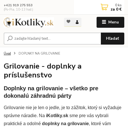
0
ks
+421 919 275 553
za
0 €
(Po-Pia, 10-13 hod.)
Menu
Hľadať
Úvod
DOPLNKY NA GRILOVANIE
Grilovanie - doplnky a
príslušenstvo
Doplnky na grilovanie – všetko pre
dokonalú záhradnú párty
Grilovanie nie je len o jedle, je to zážitok, ktorý si vyžaduje
správne náradie. Na
iKotliky.sk
sme pre vás vybrali
praktické a odolné
doplnky na grilovanie
, ktoré vám