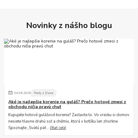
Novinky z nášho blogu
04
.
06
.
2026
Rady z Dvora
Aké je najlepšie korenie na guláš? Prečo hotové zmesi z
obchodu ničia pravú chuť
Kupujete hotové gulášové korenie? Zastavte to. Vo vrecku si domov
nesiete hlavne drahú soľ a chémiu, ktorá v kotlíku len zhorkne.
Spoznajte „Svätú päť...
čítať celé