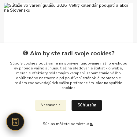
🍪 Ako by ste radi svoje cookies?
26
.
05
.
2026
Súbory cookies používame na správne fungovanie nášho e-shopu
Súťaže vo varení gulášu 2026: Veľký kalendár podujatí a
av prípade vášho súhlasu tiež na sledovanie štatistík o webe,
akcií na Slovensku
meranie efektivity reklamných kampaní, zapamätanie vášho
Hľadáte najlepšie súťaže vo varení gulášu na Slovensku pre rok
obľúbeného nastavenia pri používaní stránok, či zobrazenie
reklám zodpovedajúcich vašim preferenciám.
Viac na využitie
2026? Pozrite si náš veľký kalendár gulášových akcií! Nájdete tu
cookies
kompletný prehľad podu...
čítať celé
Súhlasím
Nastavenia
Súhlas môžete odmietnuť
tu
.