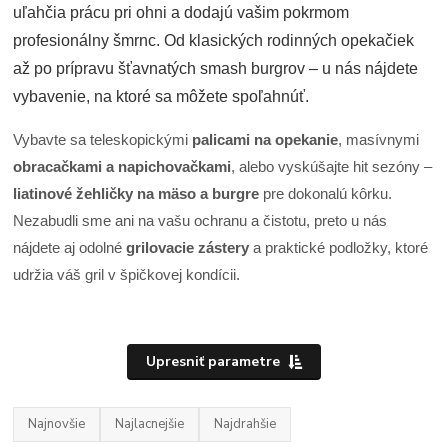
uľahčia prácu pri ohni a dodajú vašim pokrmom
profesionálny šmrnc. Od klasických rodinných opekačiek
až po prípravu šťavnatých smash burgrov – u nás nájdete
vybavenie, na ktoré sa môžete spoľahnúť.
Vybavte sa teleskopickými
palicami na opekanie
, masívnymi
obracačkami a napichovačkami
, alebo vyskúšajte hit sezóny –
liatinové žehličky na mäso a burgre
pre dokonalú kôrku.
Nezabudli sme ani na vašu ochranu a čistotu, preto u nás
nájdete aj odolné
grilovacie zástery
a praktické podložky, ktoré
udržia váš gril v špičkovej kondícii.
Upresniť parametre
Najnovšie
Najlacnejšie
Najdrahšie