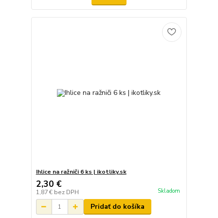
Ihlice na ražniči 6 ks | ikotliky.sk
2,30 €
Skladom
1,87 €
bez DPH
Pridať do košíka