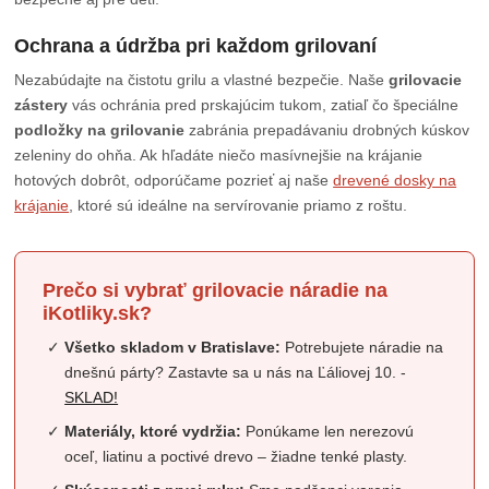
Ochrana a údržba pri každom grilovaní
Nezabúdajte na čistotu grilu a vlastné bezpečie. Naše
grilovacie
zástery
vás ochránia pred prskajúcim tukom, zatiaľ čo špeciálne
podložky na grilovanie
zabránia prepadávaniu drobných kúskov
zeleniny do ohňa. Ak hľadáte niečo masívnejšie na krájanie
hotových dobrôt, odporúčame pozrieť aj naše
drevené dosky na
krájanie
, ktoré sú ideálne na servírovanie priamo z roštu.
Prečo si vybrať grilovacie náradie na
iKotliky.sk?
Všetko skladom v Bratislave:
Potrebujete náradie na
dnešnú párty? Zastavte sa u nás na Ľáliovej 10. -
SKLAD!
Materiály, ktoré vydržia:
Ponúkame len nerezovú
oceľ, liatinu a poctivé drevo – žiadne tenké plasty.