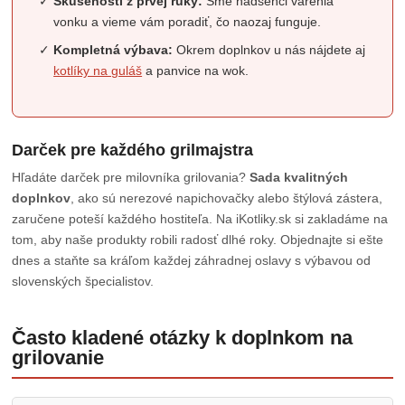
Skúsenosti z prvej ruky:
Sme nadšenci varenia
vonku a vieme vám poradiť, čo naozaj funguje.
Kompletná výbava:
Okrem doplnkov u nás nájdete aj
kotlíky na guláš
a panvice na wok.
Darček pre každého grilmajstra
Hľadáte darček pre milovníka grilovania?
Sada kvalitných
doplnkov
, ako sú nerezové napichovačky alebo štýlová zástera,
zaručene poteší každého hostiteľa. Na iKotliky.sk si zakladáme na
tom, aby naše produkty robili radosť dlhé roky. Objednajte si ešte
dnes a staňte sa kráľom každej záhradnej oslavy s výbavou od
slovenských špecialistov.
Často kladené otázky k doplnkom na
grilovanie