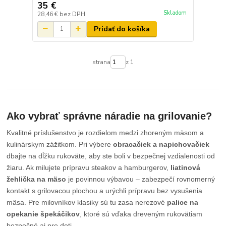
35 €
Skladom
28,46 €
bez DPH
Pridať do košíka
strana
z 1
Ako vybrať správne náradie na grilovanie?
Kvalitné príslušenstvo je rozdielom medzi zhoreným mäsom a
kulinárskym zážitkom. Pri výbere
obracačiek a napichovačiek
dbajte na dĺžku rukoväte, aby ste boli v bezpečnej vzdialenosti od
žiaru. Ak milujete prípravu steakov a hamburgerov,
liatinová
žehlička na mäso
je povinnou výbavou – zabezpečí rovnomerný
kontakt s grilovacou plochou a urýchli prípravu bez vysušenia
mäsa. Pre milovníkov klasiky sú tu zasa nerezové
palice na
opekanie špekáčikov
, ktoré sú vďaka dreveným rukovätiam
bezpečné aj pre deti.