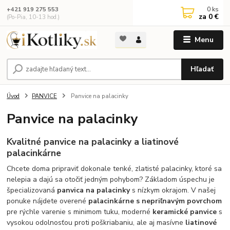
0
ks
+421 919 275 553
za
0 €
(Po-Pia, 10-13 hod.)
Menu
Hľadať
Úvod
PANVICE
Panvice na palacinky
Panvice na palacinky
Kvalitné panvice na palacinky a liatinové
palacinkárne
Chcete doma pripraviť dokonale tenké, zlatisté palacinky, ktoré sa
nelepia a dajú sa otočiť jedným pohybom? Základom úspechu je
špecializovaná
panvica na palacinky
s nízkym okrajom. V našej
ponuke nájdete overené
palacinkárne s nepriľnavým povrchom
pre rýchle varenie s minimom tuku, moderné
keramické panvice
s
vysokou odolnosťou proti poškriabaniu, ale aj masívne
liatinové