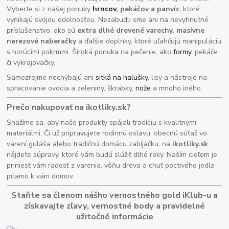
Vyberte si z našej ponuky
hrncov
, pekáčov a panvíc
, ktoré
vynikajú svojou odolnosťou. Nezabudli sme ani na nevyhnutné
príslušenstvo, ako sú
extra dlhé drevené varechy, masívne
nerezové naberačky
a ďalšie doplnky, ktoré uľahčujú manipuláciu
s horúcimi pokrmmi. Široká ponuka na pečenie, ako
formy
, pekáče
či vykrajovačky.
Samozrejme nechýbajú ani
sitká na halušky
, lisy a nástroje na
spracovanie ovocia a zeleniny, škrabky,
nože
a mnoho iného.
Prečo nakupovať na ikotliky.sk?
Snažíme sa, aby naše produkty spájali tradíciu s kvalitnými
materiálmi. Či už pripravujete rodinnú oslavu, obecnú súťaž vo
varení guláša alebo tradičnú domácu zabíjačku, na
ikotliky.sk
nájdete súpravy, ktoré vám budú slúžiť dlhé roky. Naším cieľom je
priniesť vám radosť z varenia, vôňu dreva a chuť poctivého jedla
priamo k vám domov.
Staňte sa členom nášho vernostného gold iKlub-u a
získavajte zľavy, vernostné body a pravidelné
užitočné informácie