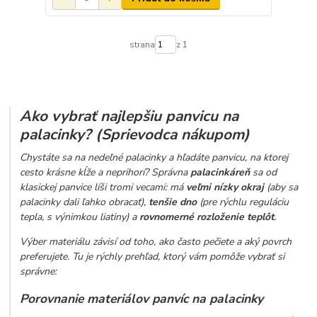
strana
z 1
Ako vybrať najlepšiu panvicu na
palacinky? (Sprievodca nákupom)
Chystáte sa na nedeľné palacinky a hľadáte panvicu, na ktorej
cesto krásne kĺže a neprihorí? Správna
palacinkáreň
sa od
klasickej panvice líši tromi vecami: má
veľmi nízky okraj
(aby sa
palacinky dali ľahko obracať),
tenšie dno
(pre rýchlu reguláciu
tepla, s výnimkou liatiny) a
rovnomerné rozloženie teplôt
.
Výber materiálu závisí od toho, ako často pečiete a aký povrch
preferujete. Tu je rýchly prehľad, ktorý vám pomôže vybrať si
správne:
Porovnanie materiálov panvíc na palacinky