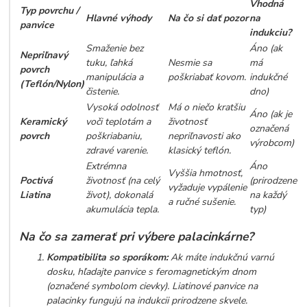
Vhodná
Typ povrchu /
Hlavné výhody
Na čo si dať pozor
na
panvice
indukciu?
Smaženie bez
Áno (ak
Nepriľnavý
tuku, ľahká
Nesmie sa
má
povrch
manipulácia a
poškriabať kovom.
indukčné
(Teflón/Nylon)
čistenie.
dno)
Vysoká odolnosť
Má o niečo kratšiu
Áno (ak je
Keramický
voči teplotám a
životnosť
označená
povrch
poškriabaniu,
nepriľnavosti ako
výrobcom)
zdravé varenie.
klasický teflón.
Extrémna
Áno
Vyššia hmotnosť,
Poctivá
životnosť (na celý
(prirodzene
vyžaduje vypálenie
Liatina
život), dokonalá
na každý
a ručné sušenie.
akumulácia tepla.
typ)
Na čo sa zamerať pri výbere palacinkárne?
Kompatibilita so sporákom:
Ak máte indukčnú varnú
dosku, hľadajte panvice s feromagnetickým dnom
(označené symbolom cievky). Liatinové panvice na
palacinky fungujú na indukcii prirodzene skvele.