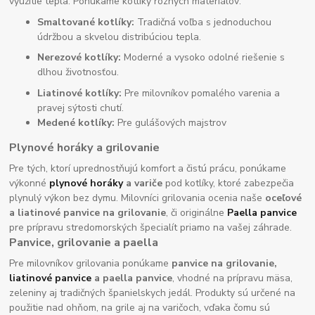
využitie tepla. Ponúkame kotlíky rôznych materiálov:
Smaltované kotlíky:
Tradičná voľba s jednoduchou
údržbou a skvelou distribúciou tepla.
Nerezové kotlíky:
Moderné a vysoko odolné riešenie s
dlhou životnosťou.
Liatinové kotlíky:
Pre milovníkov pomalého varenia a
pravej sýtosti chutí.
Medené kotlíky:
Pre gulášových majstrov
Plynové horáky a grilovanie
Pre tých, ktorí uprednostňujú komfort a čistú prácu, ponúkame
výkonné
plynové horáky
a variče
pod kotlíky, ktoré zabezpečia
plynulý výkon bez dymu. Milovníci grilovania ocenia naše
oceľové
a liatinové panvice na grilovanie
, či originálne
Paella panvice
pre prípravu stredomorských špecialít priamo na vašej záhrade.
Panvice, grilovanie a paella
Pre milovníkov grilovania ponúkame
panvice na grilovanie,
liatinové panvice
a paella panvice
, vhodné na prípravu mäsa,
zeleniny aj tradičných španielskych jedál. Produkty sú určené na
použitie nad ohňom, na grile aj na varičoch, vďaka čomu sú