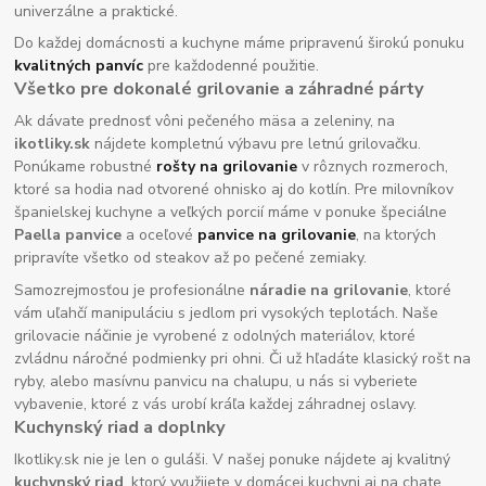
univerzálne a praktické.
Do každej domácnosti a kuchyne máme pripravenú širokú ponuku
kvalitných panvíc
pre každodenné použitie.
Všetko pre dokonalé grilovanie a záhradné párty
Ak dávate prednosť vôni pečeného mäsa a zeleniny, na
ikotliky.sk
nájdete kompletnú výbavu pre letnú grilovačku.
Ponúkame robustné
rošty na grilovanie
v rôznych rozmeroch,
ktoré sa hodia nad otvorené ohnisko aj do kotlín. Pre milovníkov
španielskej kuchyne a veľkých porcií máme v ponuke špeciálne
Paella panvice
a oceľové
panvice na grilovanie
, na ktorých
pripravíte všetko od steakov až po pečené zemiaky.
Samozrejmosťou je profesionálne
náradie na grilovanie
, ktoré
vám uľahčí manipuláciu s jedlom pri vysokých teplotách. Naše
grilovacie náčinie je vyrobené z odolných materiálov, ktoré
zvládnu náročné podmienky pri ohni. Či už hľadáte klasický rošt na
ryby, alebo masívnu panvicu na chalupu, u nás si vyberiete
vybavenie, ktoré z vás urobí kráľa každej záhradnej oslavy.
Kuchynský riad a doplnky
Ikotliky.sk nie je len o guláši. V našej ponuke nájdete aj kvalitný
kuchynský riad
, ktorý využijete v domácej kuchyni aj na chate.