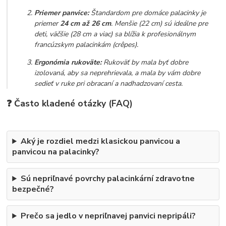
Priemer panvice:
Štandardom pre domáce palacinky je
priemer
24 cm až 26 cm
. Menšie (22 cm) sú ideálne pre
deti, väčšie (28 cm a viac) sa blížia k profesionálnym
francúzskym palacinkám (crêpes).
Ergonómia rukoväte:
Rukoväť by mala byť dobre
izolovaná, aby sa neprehrievala, a mala by vám dobre
sedieť v ruke pri obracaní a nadhadzovaní cesta.
❓ Často kladené otázky (FAQ)
Aký je rozdiel medzi klasickou panvicou a
panvicou na palacinky?
Sú nepriľnavé povrchy palacinkární zdravotne
bezpečné?
Prečo sa jedlo v nepriľnavej panvici nepripáli?