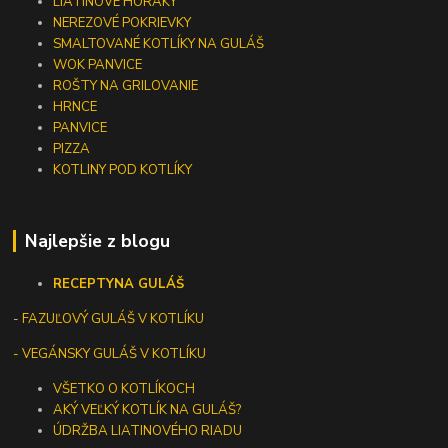
LIATINOVÉ HORÁKY
NEREZOVÉ POKRIEVKY
SMALTOVANÉ KOTLÍKY NA GULÁŠ
WOK PANVICE
ROŠTY NA GRILOVANIE
HRNCE
PANVICE
PIZZA
KOTLINY POD KOTLÍKY
Najlepšie z blogu
RECEPTY
NA GULÁŠ
-
FAZUĽOVÝ GULÁŠ V KOTLÍKU
- VEGÁNSKY GULÁŠ V KOTLÍKU
VŠETKO O KOTLÍKOCH
AKÝ VEĽKÝ KOTLÍK NA GULÁŠ?
ÚDRŽBA LIATINOVÉHO RIADU