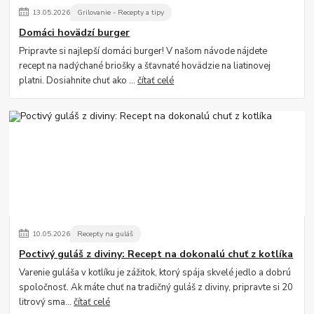
13
.
05
.
2026
Grilovanie - Recepty a tipy
Domáci hovädzí burger
Pripravte si najlepší domáci burger! V našom návode nájdete
recept na nadýchané briošky a šťavnaté hovädzie na liatinovej
platni. Dosiahnite chuť ako ...
čítať celé
10
.
05
.
2026
Recepty na guláš
Poctivý guláš z diviny: Recept na dokonalú chuť z kotlíka
Varenie guláša v kotlíku je zážitok, ktorý spája skvelé jedlo a dobrú
spoločnosť. Ak máte chuť na tradičný guláš z diviny, pripravte si 20
litrový sma...
čítať celé