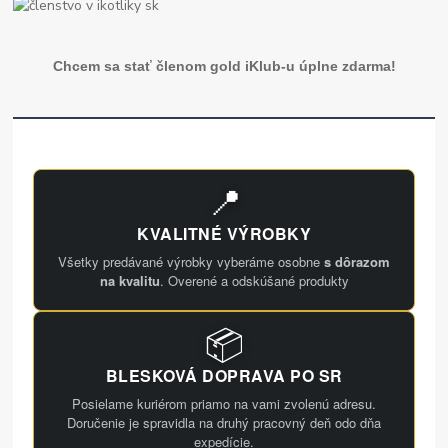
Chcem sa stať členom gold iKlub-u úplne zdarma!
📍
KVALITNÉ VÝROBKY
Všetky predávané výrobky vyberáme osobne
s dôrazom
na kvalitu
. Overené a odskúšané produkty
📦
BLESKOVÁ DOPRAVA PO SR
Posielame kuriérom priamo na vami zvolenú adresu.
Doručenie je spravidla na druhý pracovný deň odo dňa
expedície.