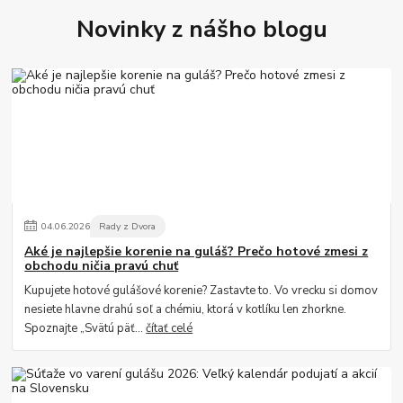
Novinky z nášho blogu
04
.
06
.
2026
Rady z Dvora
Aké je najlepšie korenie na guláš? Prečo hotové zmesi z
obchodu ničia pravú chuť
Kupujete hotové gulášové korenie? Zastavte to. Vo vrecku si domov
nesiete hlavne drahú soľ a chémiu, ktorá v kotlíku len zhorkne.
Spoznajte „Svätú päť...
čítať celé