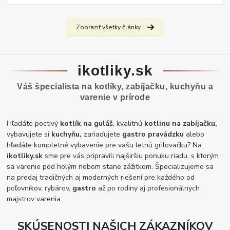
Zobraziť všetky články
ikotliky.sk
Váš špecialista na kotlíky, zabíjačku, kuchyňu a
varenie v prírode
Hľadáte poctivý
kotlík na guláš
, kvalitnú
kotlinu na zabíjačku,
vybavujete si
kuchyňu,
zariaďujete
gastro pravádzku
alebo
hľadáte kompletné vybavenie pre vašu letnú grilovačku? Na
ikotliky.sk
sme pre vás pripravili najširšiu ponuku riadu, s ktorým
sa varenie pod holým nebom stane zážitkom. Špecializujeme sa
na predaj tradičných aj moderných riešení pre každého od
poľovníkov, rybárov,
gastro
až po rodiny aj profesionálnych
majstrov varenia.
SKÚSENOSTI NAŠICH ZÁKAZNÍKOV