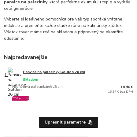
panvice na palacinky
, ktoré perfektne akumulujú teplo a vydržia
celé generácie.
Vyberte si ideálneho pomocníka pre váš typ sporáka vrátane
indukcie a premeňte každé sladké ráno na kulinársky zážitok.
Všetok tovar máme reálne skladom a pripravený na okamžité
odoslanie.
Najpredávanejšie
Panvica na palacinky Golden 26 cm
1.
Skladom
Nepriľnavá palacinkáreň 26 cm
18,90 €
15,37 € bez DPH
TOP produkt
Upresniť parametre