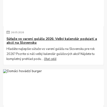
26
.
05
.
2026
Súťaže vo varení gulášu 2026: Veľký kalendár podujatí a
akcií na Slovensku
Hľadáte najlepšie súťaže vo varení gulášu na Slovensku pre rok
2026? Pozrite si náš veľký kalendár gulášových akcií! Nájdete tu
kompletný prehľad podu...
čítať celé