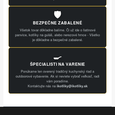
🛡️
BEZPEČNE ZABALENÉ
Všetok tovar dôkladne balíme. Či už ide o liatinové
panvice, kotlíky na guláš, alebo nerezové hrnce - Všetko
je dôkladne a bezpečné zabalené.
🍳
ŠPECIALISTI NA VARENIE
Ponúkame len overený tradičný kuchynský riad a
outdoorové vybavenie. Ak si neviete vybrať veľkosť, radi
vám poradíme.
Kontaktujte nás na
ikotliky@ikotliky.sk