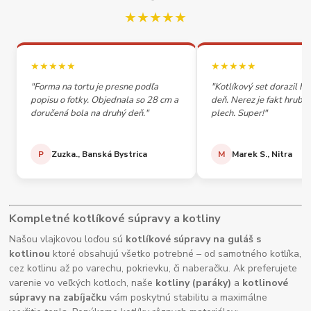
★★★★★
★★★★★
★★★★★
"Forma na tortu je presne podľa
"Kotlíkový set dorazil h
popisu o fotky. Objednala so 28 cm a
deň. Nerez je fakt hrubý,
doručená bola na druhý deň."
plech. Super!"
P
Zuzka., Banská Bystrica
M
Marek S., Nitra
Kompletné kotlíkové súpravy a kotliny
Našou vlajkovou loďou sú
kotlíkové súpravy na guláš s
kotlinou
ktoré obsahujú všetko potrebné – od samotného kotlíka,
cez kotlinu až po varechu, pokrievku, či naberačku. Ak preferujete
varenie vo veľkých kotloch, naše
kotliny (paráky)
a
kotlinové
súpravy na zabíjačku
vám poskytnú stabilitu a maximálne