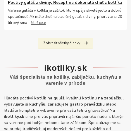
Poctivý guláš z diviny: Recept na dokonalú chuť z kotlíka
Varenie guláša v kotlíku je zážitok, ktorý spája skvelé jedlo a dobrú
spoločnosť. Ak máte chuť na tradičný guláš z diviny, pripravte si 20
litrový sma...
čítať celé
Zobraziť všetky články
ikotliky.sk
Váš špecialista na kotlíky, zabíjačku, kuchyňu a
varenie v prírode
Hľadáte poctivý
kotlík na guláš
, kvalitnú
kotlinu na zabíjačku,
vybavujete si
kuchyňu,
zariaďujete
gastro pravádzku
alebo
hľadáte kompletné vybavenie pre vašu letnú grilovačku? Na
ikotliky.sk
sme pre vás pripravili najširšiu ponuku riadu, s ktorým
sa varenie pod holým nebom stane zážitkom. Špecializujeme sa
na predaj tradičných aj moderných riešení pre každého od