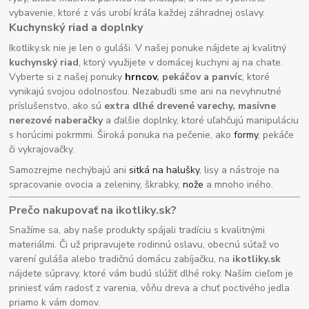
vybavenie, ktoré z vás urobí kráľa každej záhradnej oslavy.
Kuchynský riad a doplnky
Ikotliky.sk nie je len o guláši. V našej ponuke nájdete aj kvalitný
kuchynský riad
, ktorý využijete v domácej kuchyni aj na chate.
Vyberte si z našej ponuky
hrncov
, pekáčov a panvíc
, ktoré
vynikajú svojou odolnosťou. Nezabudli sme ani na nevyhnutné
príslušenstvo, ako sú
extra dlhé drevené varechy, masívne
nerezové naberačky
a ďalšie doplnky, ktoré uľahčujú manipuláciu
s horúcimi pokrmmi. Široká ponuka na pečenie, ako
formy
, pekáče
či vykrajovačky.
Samozrejme nechýbajú ani
sitká na halušky
, lisy a nástroje na
spracovanie ovocia a zeleniny, škrabky,
nože
a mnoho iného.
Prečo nakupovať na ikotliky.sk?
Snažíme sa, aby naše produkty spájali tradíciu s kvalitnými
materiálmi. Či už pripravujete rodinnú oslavu, obecnú súťaž vo
varení guláša alebo tradičnú domácu zabíjačku, na
ikotliky.sk
nájdete súpravy, ktoré vám budú slúžiť dlhé roky. Naším cieľom je
priniesť vám radosť z varenia, vôňu dreva a chuť poctivého jedla
priamo k vám domov.