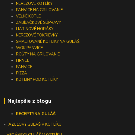
NEREZOVÉ KOTLÍKY
PANVICE NA GRILOVANIE
VEĽKÉ KOTLE
ZABÍJAČKOVÉ SÚPRAVY
LIATINOVÉ HORÁKY
NEREZOVÉ POKRIEVKY
SMALTOVANÉ KOTLÍKY NA GULÁŠ
WOK PANVICE
ROŠTY NA GRILOVANIE
HRNCE
PANVICE
PIZZA
KOTLINY POD KOTLÍKY
Najlepšie z blogu
RECEPTY
NA GULÁŠ
-
FAZUĽOVÝ GULÁŠ V KOTLÍKU
- VEGÁNSKY GULÁŠ V KOTLÍKU