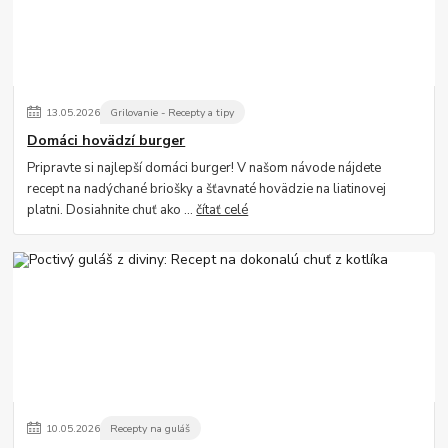
13
.
05
.
2026
Grilovanie - Recepty a tipy
Domáci hovädzí burger
Pripravte si najlepší domáci burger! V našom návode nájdete
recept na nadýchané briošky a šťavnaté hovädzie na liatinovej
platni. Dosiahnite chuť ako ...
čítať celé
10
.
05
.
2026
Recepty na guláš