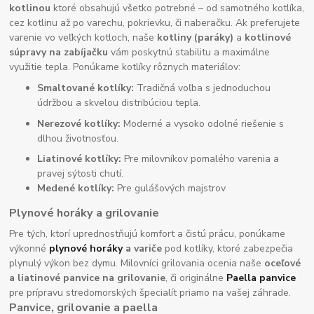
kotlinou
ktoré obsahujú všetko potrebné – od samotného kotlíka,
cez kotlinu až po varechu, pokrievku, či naberačku. Ak preferujete
varenie vo veľkých kotloch, naše
kotliny (paráky)
a
kotlinové
súpravy na zabíjačku
vám poskytnú stabilitu a maximálne
využitie tepla. Ponúkame kotlíky rôznych materiálov:
Smaltované kotlíky:
Tradičná voľba s jednoduchou
údržbou a skvelou distribúciou tepla.
Nerezové kotlíky:
Moderné a vysoko odolné riešenie s
dlhou životnosťou.
Liatinové kotlíky:
Pre milovníkov pomalého varenia a
pravej sýtosti chutí.
Medené kotlíky:
Pre gulášových majstrov
Plynové horáky a grilovanie
Pre tých, ktorí uprednostňujú komfort a čistú prácu, ponúkame
výkonné
plynové horáky
a variče
pod kotlíky, ktoré zabezpečia
plynulý výkon bez dymu. Milovníci grilovania ocenia naše
oceľové
a liatinové panvice na grilovanie
, či originálne
Paella panvice
pre prípravu stredomorských špecialít priamo na vašej záhrade.
Panvice, grilovanie a paella