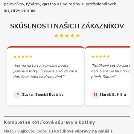
poľovníkov, rybárov,
gastro
až po rodiny aj profesionálnych
majstrov varenia.
SKÚSENOSTI NAŠICH ZÁKAZNÍKOV
★★★★★
★★★★★
★★★★★
"Forma na tortu je presne podľa
"Kotlíkový set dorazil h
popisu o fotky. Objednala so 28 cm a
deň. Nerez je fakt hrubý,
doručená bola na druhý deň."
plech. Super!"
P
Zuzka., Banská Bystrica
M
Marek S., Nitra
Kompletné kotlíkové súpravy a kotliny
Našou vlajkovou loďou sú
kotlíkové súpravy na guláš s