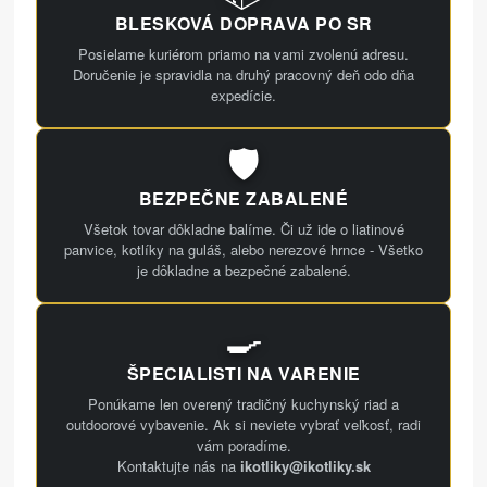
BLESKOVÁ DOPRAVA PO SR
Posielame kuriérom priamo na vami zvolenú adresu.
Doručenie je spravidla na druhý pracovný deň odo dňa
expedície.
🛡️
BEZPEČNE ZABALENÉ
Všetok tovar dôkladne balíme. Či už ide o liatinové
panvice, kotlíky na guláš, alebo nerezové hrnce - Všetko
je dôkladne a bezpečné zabalené.
🍳
ŠPECIALISTI NA VARENIE
Ponúkame len overený tradičný kuchynský riad a
outdoorové vybavenie. Ak si neviete vybrať veľkosť, radi
vám poradíme.
Kontaktujte nás na
ikotliky@ikotliky.sk