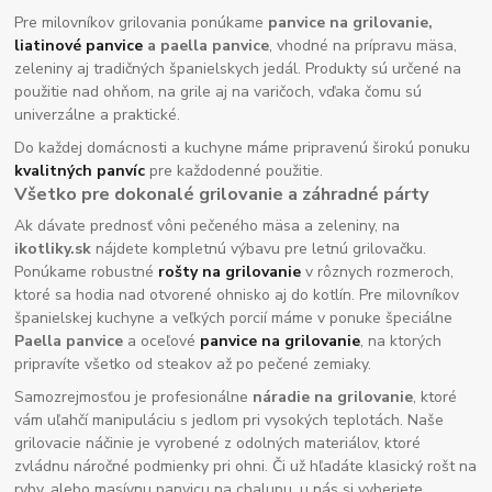
Pre milovníkov grilovania ponúkame
panvice na grilovanie,
liatinové panvice
a paella panvice
, vhodné na prípravu mäsa,
zeleniny aj tradičných španielskych jedál. Produkty sú určené na
použitie nad ohňom, na grile aj na varičoch, vďaka čomu sú
univerzálne a praktické.
Do každej domácnosti a kuchyne máme pripravenú širokú ponuku
kvalitných panvíc
pre každodenné použitie.
Všetko pre dokonalé grilovanie a záhradné párty
Ak dávate prednosť vôni pečeného mäsa a zeleniny, na
ikotliky.sk
nájdete kompletnú výbavu pre letnú grilovačku.
Ponúkame robustné
rošty na grilovanie
v rôznych rozmeroch,
ktoré sa hodia nad otvorené ohnisko aj do kotlín. Pre milovníkov
španielskej kuchyne a veľkých porcií máme v ponuke špeciálne
Paella panvice
a oceľové
panvice na grilovanie
, na ktorých
pripravíte všetko od steakov až po pečené zemiaky.
Samozrejmosťou je profesionálne
náradie na grilovanie
, ktoré
vám uľahčí manipuláciu s jedlom pri vysokých teplotách. Naše
grilovacie náčinie je vyrobené z odolných materiálov, ktoré
zvládnu náročné podmienky pri ohni. Či už hľadáte klasický rošt na
ryby, alebo masívnu panvicu na chalupu, u nás si vyberiete