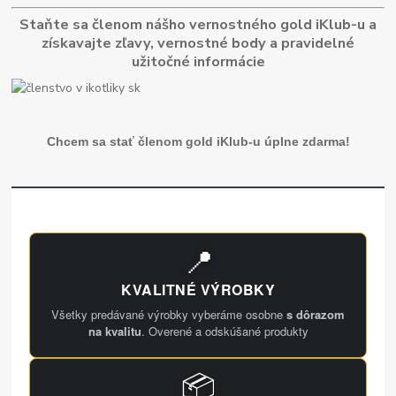
Staňte sa členom nášho vernostného gold iKlub-u a
získavajte zľavy, vernostné body a pravidelné
užitočné informácie
Chcem sa stať členom gold iKlub-u úplne zdarma!
📍
KVALITNÉ VÝROBKY
Všetky predávané výrobky vyberáme osobne
s dôrazom
na kvalitu
. Overené a odskúšané produkty
📦