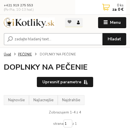
0
ks
+421 919 275 553
za
0 €
(Po-Pia, 10-13 hod.)
Menu
Hľadať
Úvod
PEČENIE
DOPLNKY NA PEČENIE
DOPLNKY NA PEČENIE
Upresniť parametre
Najnovšie
Najlacnejšie
Najdrahšie
Zobrazujem 1-4 z 4
strana
z 1