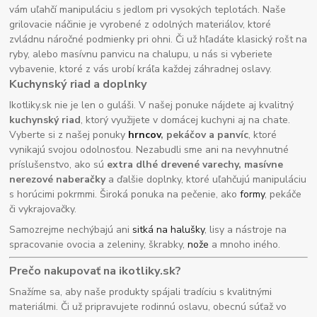
vám uľahčí manipuláciu s jedlom pri vysokých teplotách. Naše
grilovacie náčinie je vyrobené z odolných materiálov, ktoré
zvládnu náročné podmienky pri ohni. Či už hľadáte klasický rošt na
ryby, alebo masívnu panvicu na chalupu, u nás si vyberiete
vybavenie, ktoré z vás urobí kráľa každej záhradnej oslavy.
Kuchynský riad a doplnky
Ikotliky.sk nie je len o guláši. V našej ponuke nájdete aj kvalitný
kuchynský riad
, ktorý využijete v domácej kuchyni aj na chate.
Vyberte si z našej ponuky
hrncov
, pekáčov a panvíc
, ktoré
vynikajú svojou odolnosťou. Nezabudli sme ani na nevyhnutné
príslušenstvo, ako sú
extra dlhé drevené varechy, masívne
nerezové naberačky
a ďalšie doplnky, ktoré uľahčujú manipuláciu
s horúcimi pokrmmi. Široká ponuka na pečenie, ako
formy
, pekáče
či vykrajovačky.
Samozrejme nechýbajú ani
sitká na halušky
, lisy a nástroje na
spracovanie ovocia a zeleniny, škrabky,
nože
a mnoho iného.
Prečo nakupovať na ikotliky.sk?
Snažíme sa, aby naše produkty spájali tradíciu s kvalitnými
materiálmi. Či už pripravujete rodinnú oslavu, obecnú súťaž vo