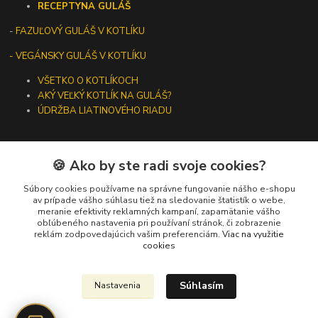
RECEPTY
NA GULÁŠ
-
FAZUĽOVÝ GULÁŠ V KOTLÍKU
- VEGÁNSKY GULÁŠ V KOTLÍKU
VŠETKO O KOTLÍKOCH
AKÝ VEĽKÝ KOTLÍK NA GULÁŠ?
ÚDRŽBA LIATINOVÉHO RIADU
🍪 Ako by ste radi svoje cookies?
Kontakty
Súbory cookies používame na správne fungovanie nášho e-shopu
av prípade vášho súhlasu tiež na sledovanie štatistík o webe,
meranie efektivity reklamných kampaní, zapamätanie vášho
+421 919 275 553
obľúbeného nastavenia pri používaní stránok, či zobrazenie
(Po-Pia, 10-13 hod.)
reklám zodpovedajúcich vašim preferenciám.
Viac na využitie
cookies
ikotliky@ikotliky.sk
Súhlasím
Nastavenia