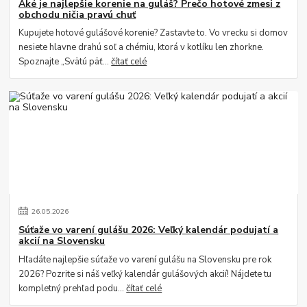
Aké je najlepšie korenie na guláš? Prečo hotové zmesi z
obchodu ničia pravú chuť
Kupujete hotové gulášové korenie? Zastavte to. Vo vrecku si domov
nesiete hlavne drahú soľ a chémiu, ktorá v kotlíku len zhorkne.
Spoznajte „Svätú päť...
čítať celé
26
.
05
.
2026
Súťaže vo varení gulášu 2026: Veľký kalendár podujatí a
akcií na Slovensku
Hľadáte najlepšie súťaže vo varení gulášu na Slovensku pre rok
2026? Pozrite si náš veľký kalendár gulášových akcií! Nájdete tu
kompletný prehľad podu...
čítať celé