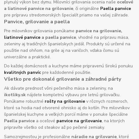
plynulý výkon bez dymu. Milovníci grilovania ocenia naše
oceľové
a liatinové panvice na grilovanie
, či originálne
Paella panvice
pre prípravu stredomorských špecialít priamo na vašej záhrade.
Panvice, grilovanie a paella
Pre milovníkov grilovania ponúkame
panvice na grilovanie,
liatinové panvice
a paella panvice
, vhodné na prípravu mäsa,
zeleniny aj tradičných španielskych jedál. Produkty sú určené na
použitie nad ohňom, na grile aj na varičoch, vďaka čomu sú
univerzálne a praktické.
Do každej domácnosti a kuchyne máme pripravenú širokú ponuku
kvalitných panvíc
pre každodenné použitie.
Všetko pre dokonalé grilovanie a záhradné párty
Ak dávate prednosť vôni pečeného mäsa a zeleniny, na
ikotliky.sk
nájdete kompletnú výbavu pre letnú grilovačku.
Ponúkame robustné
rošty na grilovanie
v rôznych rozmeroch,
ktoré sa hodia nad otvorené ohnisko aj do kotlín. Pre milovníkov
španielskej kuchyne a veľkých porcií máme v ponuke špeciálne
Paella panvice
a oceľové
panvice na grilovanie
, na ktorých
pripravíte všetko od steakov až po pečené zemiaky.
Samozrejmosťou je profesionálne
náradie na grilovanie
, ktoré