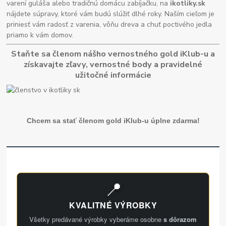
varení guláša alebo tradičnú domácu zabíjačku, na
ikotliky.sk
nájdete súpravy, ktoré vám budú slúžiť dlhé roky. Naším cieľom je
priniesť vám radosť z varenia, vôňu dreva a chuť poctivého jedla
priamo k vám domov.
Staňte sa členom nášho vernostného gold iKlub-u a
získavajte zľavy, vernostné body a pravidelné
užitočné informácie
Chcem sa stať členom gold iKlub-u úplne zdarma!
📍
KVALITNÉ VÝROBKY
Všetky predávané výrobky vyberáme osobne
s dôrazom