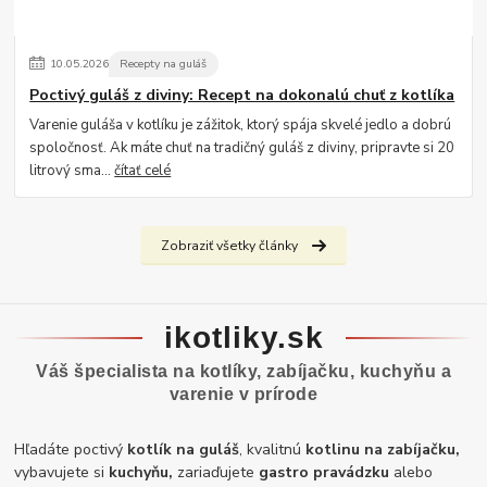
10
.
05
.
2026
Recepty na guláš
Poctivý guláš z diviny: Recept na dokonalú chuť z kotlíka
Varenie guláša v kotlíku je zážitok, ktorý spája skvelé jedlo a dobrú
spoločnosť. Ak máte chuť na tradičný guláš z diviny, pripravte si 20
litrový sma...
čítať celé
Zobraziť všetky články
ikotliky.sk
Váš špecialista na kotlíky, zabíjačku, kuchyňu a
varenie v prírode
Hľadáte poctivý
kotlík na guláš
, kvalitnú
kotlinu na zabíjačku,
vybavujete si
kuchyňu,
zariaďujete
gastro pravádzku
alebo