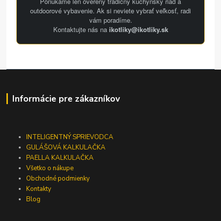
Ponúkame len overený tradičný kuchynský riad a
outdoorové vybavenie. Ak si neviete vybrať veľkosť, radi
vám poradíme.
Kontaktujte nás na
ikotliky@ikotliky.sk
Informácie pre zákazníkov
INTELIGENTNÝ SPRIEVODCA
GULÁŠOVÁ KALKULAČKA
PAELLA KALKULAČKA
Všetko o nákupe
Obchodné podmienky
Kontakty
Blog