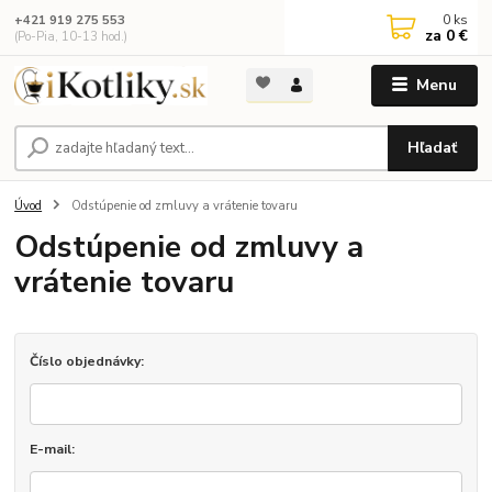
0
ks
+421 919 275 553
za
0 €
(Po-Pia, 10-13 hod.)
Menu
Hľadať
Úvod
Odstúpenie od zmluvy a vrátenie tovaru
Odstúpenie od zmluvy a
vrátenie tovaru
Číslo objednávky:
E-mail: