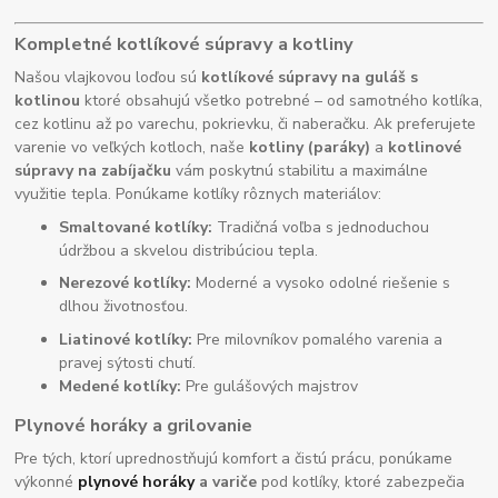
Kompletné kotlíkové súpravy a kotliny
Našou vlajkovou loďou sú
kotlíkové súpravy na guláš s
kotlinou
ktoré obsahujú všetko potrebné – od samotného kotlíka,
cez kotlinu až po varechu, pokrievku, či naberačku. Ak preferujete
varenie vo veľkých kotloch, naše
kotliny (paráky)
a
kotlinové
súpravy na zabíjačku
vám poskytnú stabilitu a maximálne
využitie tepla. Ponúkame kotlíky rôznych materiálov:
Smaltované kotlíky:
Tradičná voľba s jednoduchou
údržbou a skvelou distribúciou tepla.
Nerezové kotlíky:
Moderné a vysoko odolné riešenie s
dlhou životnosťou.
Liatinové kotlíky:
Pre milovníkov pomalého varenia a
pravej sýtosti chutí.
Medené kotlíky:
Pre gulášových majstrov
Plynové horáky a grilovanie
Pre tých, ktorí uprednostňujú komfort a čistú prácu, ponúkame
výkonné
plynové horáky
a variče
pod kotlíky, ktoré zabezpečia