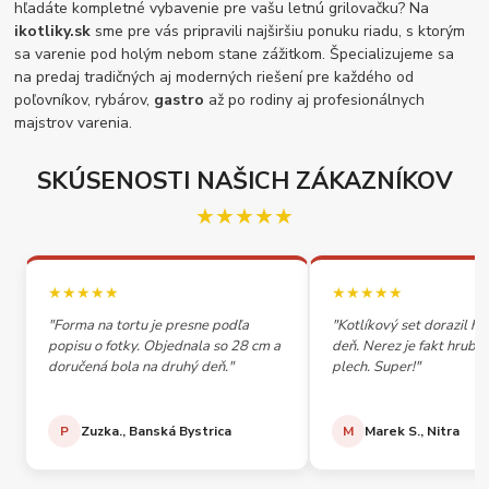
hľadáte kompletné vybavenie pre vašu letnú grilovačku? Na
ikotliky.sk
sme pre vás pripravili najširšiu ponuku riadu, s ktorým
sa varenie pod holým nebom stane zážitkom. Špecializujeme sa
na predaj tradičných aj moderných riešení pre každého od
poľovníkov, rybárov,
gastro
až po rodiny aj profesionálnych
majstrov varenia.
SKÚSENOSTI NAŠICH ZÁKAZNÍKOV
★★★★★
★★★★★
★★★★★
"Forma na tortu je presne podľa
"Kotlíkový set dorazil h
popisu o fotky. Objednala so 28 cm a
deň. Nerez je fakt hrubý,
doručená bola na druhý deň."
plech. Super!"
P
Zuzka., Banská Bystrica
M
Marek S., Nitra