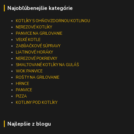
Najobľúbenejšie kategórie
KOTLÍKY S OHŇOVZDORNOU KOTLINOU
NEREZOVÉ KOTLÍKY
PANVICE NA GRILOVANIE
VEĽKÉ KOTLE
ZABÍJAČKOVÉ SÚPRAVY
LIATINOVÉ HORÁKY
NEREZOVÉ POKRIEVKY
SMALTOVANÉ KOTLÍKY NA GULÁŠ
WOK PANVICE
ROŠTY NA GRILOVANIE
HRNCE
PANVICE
PIZZA
KOTLINY POD KOTLÍKY
Najlepšie z blogu