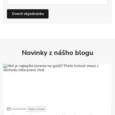
Overiť objednávku
Novinky z nášho blogu
04
.
06
.
2026
Rady z Dvora