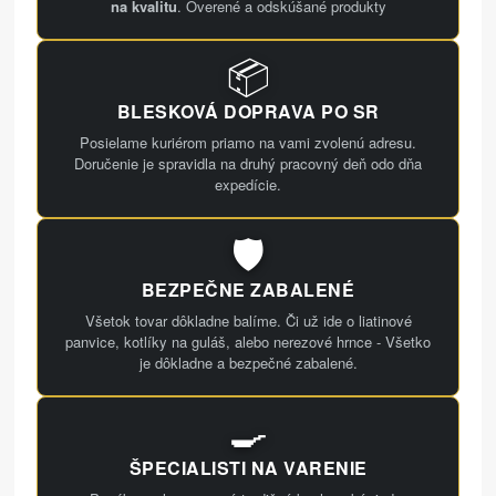
na kvalitu
. Overené a odskúšané produkty
📦
BLESKOVÁ DOPRAVA PO SR
Posielame kuriérom priamo na vami zvolenú adresu.
Doručenie je spravidla na druhý pracovný deň odo dňa
expedície.
🛡️
BEZPEČNE ZABALENÉ
Všetok tovar dôkladne balíme. Či už ide o liatinové
panvice, kotlíky na guláš, alebo nerezové hrnce - Všetko
je dôkladne a bezpečné zabalené.
🍳
ŠPECIALISTI NA VARENIE