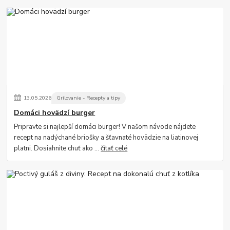
13
.
05
.
2026
Grilovanie - Recepty a tipy
Domáci hovädzí burger
Pripravte si najlepší domáci burger! V našom návode nájdete
recept na nadýchané briošky a šťavnaté hovädzie na liatinovej
platni. Dosiahnite chuť ako ...
čítať celé