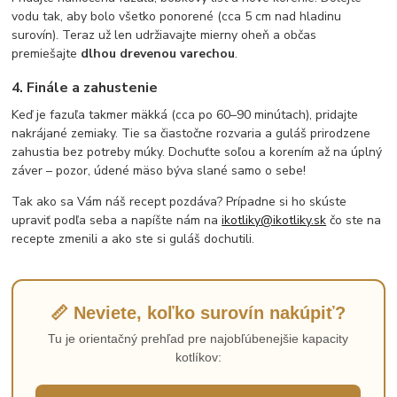
vodu tak, aby bolo všetko ponorené (cca 5 cm nad hladinu
surovín). Teraz už len udržiavajte mierny oheň a občas
premiešajte
dlhou drevenou varechou
.
4. Finále a zahustenie
Keď je fazuľa takmer mäkká (cca po 60–90 minútach), pridajte
nakrájané zemiaky. Tie sa čiastočne rozvaria a guláš prirodzene
zahustia bez potreby múky. Dochuťte soľou a korením až na úplný
záver – pozor, údené mäso býva slané samo o sebe!
Tak ako sa Vám náš recept pozdáva? Prípadne si ho skúste
upraviť podľa seba a napíšte nám na
ikotliky@ikotliky.sk
čo ste na
recepte zmenili a ako ste si guláš dochutili.
📏 Neviete, koľko surovín nakúpiť?
Tu je orientačný prehľad pre najobľúbenejšie kapacity
kotlíkov: