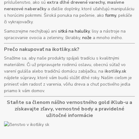
príslušenstvo, ako sú
extra dlhé drevené varechy, masívne
nerezové naberačky
a ďalšie doplnky, ktoré uľahčujú manipuláciu
s horúcimi pokrmmi. Široká ponuka na pečenie, ako
formy
, pekáče
či vykrajovačky.
Samozrejme nechýbajú ani
sitká na halušky
, lisy a nástroje na
spracovanie ovocia a zeleniny, škrabky,
nože
a mnoho iného.
Prečo nakupovať na ikotliky.sk?
Snažíme sa, aby naše produkty spájali tradíciu s kvalitnými
materiálmi. Či už pripravujete rodinnú oslavu, obecnú súťaž vo
varení guláša alebo tradičnú domácu zabíjačku, na
ikotliky.sk
nájdete súpravy, ktoré vám budú slúžiť dlhé roky. Naším cieľom je
priniesť vám radosť z varenia, vôňu dreva a chuť poctivého jedla
priamo k vám domov.
Staňte sa členom nášho vernostného gold iKlub-u a
získavajte zľavy, vernostné body a pravidelné
užitočné informácie