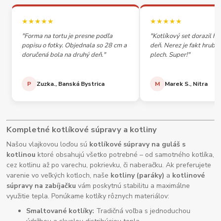
★★★★★
★★★★★
"Forma na tortu je presne podľa
"Kotlíkový set dorazil h
popisu o fotky. Objednala so 28 cm a
deň. Nerez je fakt hrubý,
doručená bola na druhý deň."
plech. Super!"
P
Zuzka., Banská Bystrica
M
Marek S., Nitra
Kompletné kotlíkové súpravy a kotliny
Našou vlajkovou loďou sú
kotlíkové súpravy na guláš s
kotlinou
ktoré obsahujú všetko potrebné – od samotného kotlíka,
cez kotlinu až po varechu, pokrievku, či naberačku. Ak preferujete
varenie vo veľkých kotloch, naše
kotliny (paráky)
a
kotlinové
súpravy na zabíjačku
vám poskytnú stabilitu a maximálne
využitie tepla. Ponúkame kotlíky rôznych materiálov:
Smaltované kotlíky:
Tradičná voľba s jednoduchou