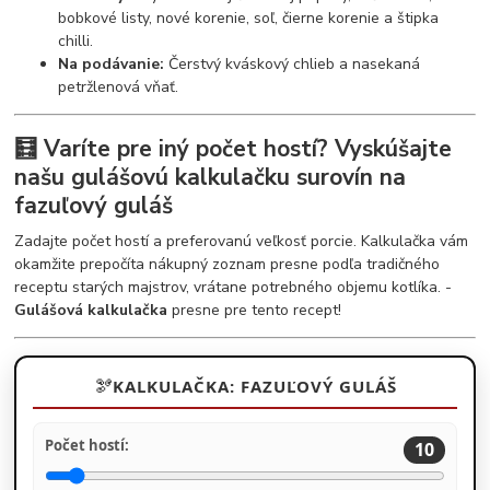
bobkové listy, nové korenie, soľ, čierne korenie a štipka
chilli.
Na podávanie:
Čerstvý kváskový chlieb a nasekaná
petržlenová vňať.
🧮 Varíte pre iný počet hostí? Vyskúšajte
našu gulášovú kalkulačku surovín na
fazuľový guláš
Zadajte počet hostí a preferovanú veľkosť porcie. Kalkulačka vám
okamžite prepočíta nákupný zoznam presne podľa tradičného
receptu starých majstrov, vrátane potrebného objemu kotlíka. -
Gulášová kalkulačka
presne pre tento recept!
🫘
KALKULAČKA: FAZUĽOVÝ GULÁŠ
Počet hostí:
10