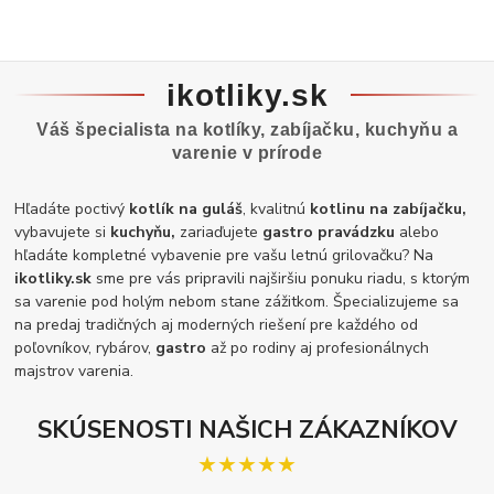
ikotliky.sk
Váš špecialista na kotlíky, zabíjačku, kuchyňu a
varenie v prírode
Hľadáte poctivý
kotlík na guláš
, kvalitnú
kotlinu na zabíjačku,
vybavujete si
kuchyňu,
zariaďujete
gastro pravádzku
alebo
hľadáte kompletné vybavenie pre vašu letnú grilovačku? Na
ikotliky.sk
sme pre vás pripravili najširšiu ponuku riadu, s ktorým
sa varenie pod holým nebom stane zážitkom. Špecializujeme sa
na predaj tradičných aj moderných riešení pre každého od
poľovníkov, rybárov,
gastro
až po rodiny aj profesionálnych
majstrov varenia.
SKÚSENOSTI NAŠICH ZÁKAZNÍKOV
★★★★★