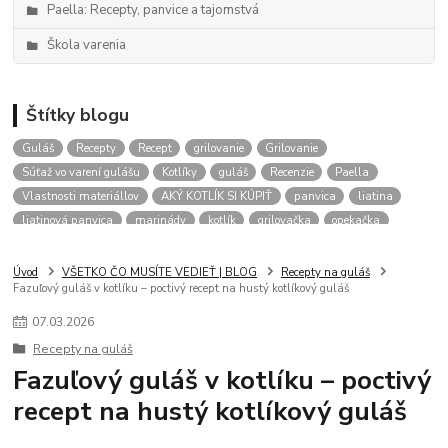
Paella: Recepty, panvice a tajomstvá
Škola varenia
Štítky blogu
Guláš
Recepty
Recept
grilovanie
Grilovanie
Súťaž vo varení gulášu
Kotlíky
guláš
Recenzie
Paella
Vlastnosti materiállov
AKÝ KOTLÍK SI KÚPIŤ
panvica
liatina
liatinová panvica
marinády
kotlík
grilovačka
opekačka
Kotliky
aký kotlik na gulas
kalendár podujatí
gulášové akcie
RADY
Úvod
VŠETKO ČO MUSÍTE VEDIEŤ | BLOG
Recepty na guláš
Fazuľový guláš v kotlíku – poctivý recept na hustý kotlíkový guláš
07
.
03
.
2026
Recepty na guláš
Fazuľový guláš v kotlíku – poctivý
recept na hustý kotlíkový guláš