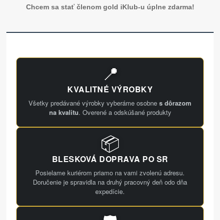
Chcem sa stať členom gold iKlub-u úplne zdarma!
📍
KVALITNÉ VÝROBKY
Všetky predávané výrobky vyberáme osobne
s dôrazom
na kvalitu
. Overené a odskúšané produkty
📦
BLESKOVÁ DOPRAVA PO SR
Posielame kuriérom priamo na vami zvolenú adresu.
Doručenie je spravidla na druhý pracovný deň odo dňa
expedície.