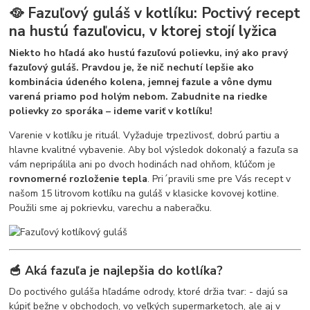
🥘 Fazuľový guláš v kotlíku: Poctivý recept
na hustú fazuľovicu, v ktorej stojí lyžica
Niekto ho hľadá ako hustú fazuľovú polievku, iný ako pravý
fazuľový guláš. Pravdou je, že nič nechutí lepšie ako
kombinácia údeného kolena, jemnej fazule a vône dymu
varená priamo pod holým nebom. Zabudnite na riedke
polievky zo sporáka – ideme variť v kotlíku!
Varenie v kotlíku je rituál. Vyžaduje trpezlivosť, dobrú partiu a
hlavne kvalitné vybavenie. Aby bol výsledok dokonalý a fazuľa sa
vám nepripálila ani po dvoch hodinách nad ohňom, kľúčom je
rovnomerné rozloženie tepla
. Pri´pravili sme pre Vás recept v
našom 15 litrovom kotlíku na guláš v klasicke kovovej kotline.
Použili sme aj pokrievku, varechu a naberačku.
🥣 Aká fazuľa je najlepšia do kotlíka?
Do poctivého guláša hľadáme odrody, ktoré držia tvar: - dajú sa
kúpiť bežne v obchodoch, vo veľkých supermarketoch, ale aj v