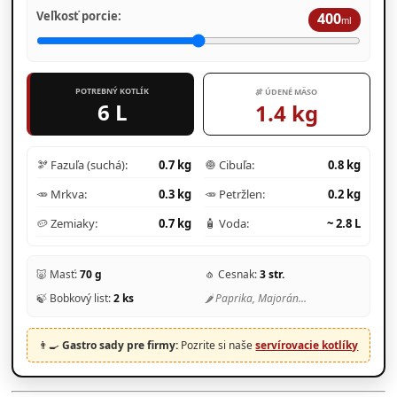
Veľkosť porcie:
400
ml
POTREBNÝ KOTLÍK
🍖 ÚDENÉ MÄSO
6 L
1.4 kg
🫘 Fazuľa (suchá):
0.7 kg
🧅 Cibuľa:
0.8 kg
🥕 Mrkva:
0.3 kg
🥕 Petržlen:
0.2 kg
🥔 Zemiaky:
0.7 kg
🧴 Voda:
~ 2.8 L
🐷 Masť:
70 g
🧄 Cesnak:
3 str.
🍃 Bobkový list:
2 ks
🌶️ Paprika, Majorán...
👨‍🍳
Gastro sady pre firmy:
Pozrite si naše
servírovacie kotlíky