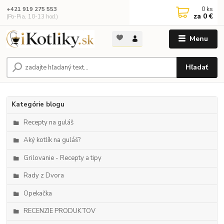
0
ks
+421 919 275 553
za
0 €
(Po-Pia, 10-13 hod.)
Menu
Hľadať
Kategórie blogu
Recepty na guláš
Aký kotlík na guláš?
Grilovanie - Recepty a tipy
Rady z Dvora
Opekačka
RECENZIE PRODUKTOV