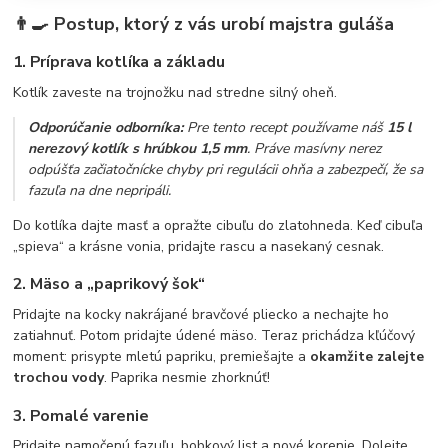
👨‍🍳 Postup, ktorý z vás urobí majstra guláša
1. Príprava kotlíka a základu
Kotlík zaveste na trojnožku nad stredne silný oheň.
Odporúčanie odborníka:
Pre tento recept používame náš
15 l
nerezový kotlík s hrúbkou 1,5 mm
. Práve masívny nerez
odpúšťa začiatočnícke chyby pri regulácii ohňa a zabezpečí, že sa
fazuľa na dne nepripáli.
Do kotlíka dajte masť a opražte cibuľu do zlatohneda. Keď cibuľa
„spieva“ a krásne vonia, pridajte rascu a nasekaný cesnak.
2. Mäso a „paprikový šok“
Pridajte na kocky nakrájané bravčové pliecko a nechajte ho
zatiahnuť. Potom pridajte údené mäso. Teraz prichádza kľúčový
moment: prisypte mletú papriku, premiešajte a
okamžite zalejte
trochou vody
. Paprika nesmie zhorknúť!
3. Pomalé varenie
Pridajte namočenú fazuľu, bobkový list a nové korenie. Dolejte