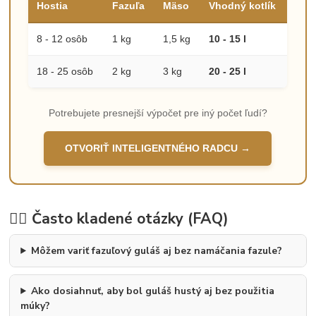
Hostia
Fazuľa
Mäso
Vhodný kotlík
8 - 12 osôb
1 kg
1,5 kg
10 - 15 l
18 - 25 osôb
2 kg
3 kg
20 - 25 l
Potrebujete presnejší výpočet pre iný počet ľudí?
OTVORIŤ INTELIGENTNÉHO RADCU →
🙋‍♂️ Často kladené otázky (FAQ)
Môžem variť fazuľový guláš aj bez namáčania fazule?
Ako dosiahnuť, aby bol guláš hustý aj bez použitia
múky?