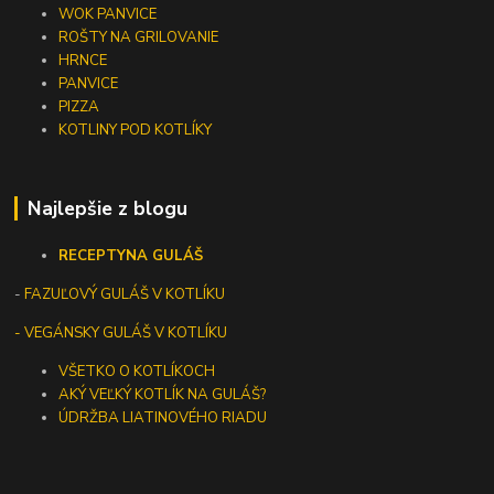
WOK PANVICE
ROŠTY NA GRILOVANIE
HRNCE
PANVICE
PIZZA
KOTLINY POD KOTLÍKY
Najlepšie z blogu
RECEPTY
NA GULÁŠ
-
FAZUĽOVÝ GULÁŠ V KOTLÍKU
- VEGÁNSKY GULÁŠ V KOTLÍKU
VŠETKO O KOTLÍKOCH
AKÝ VEĽKÝ KOTLÍK NA GULÁŠ?
ÚDRŽBA LIATINOVÉHO RIADU