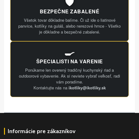
🛡️
BEZPEČNE ZABALENÉ
Všetok tovar dôkladne balíme. Či už ide o liatinové
panvice, kotlíky na guláš, alebo nerezové hrnce - Všetko
je dôkladne a bezpečné zabalené.
🍳
ŠPECIALISTI NA VARENIE
Ponúkame len overený tradičný kuchynský riad a
outdoorové vybavenie. Ak si neviete vybrať veľkosť, radi
vám poradíme.
Kontaktujte nás na
ikotliky@ikotliky.sk
Informácie pre zákazníkov