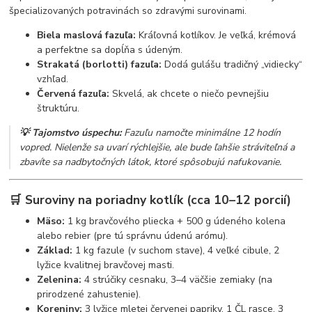
špecializovaných potravinách so zdravými surovinami.
Biela maslová fazuľa:
Kráľovná kotlíkov. Je veľká, krémová
a perfektne sa dopĺňa s údeným.
Strakatá (borlotti) fazuľa:
Dodá gulášu tradičný „vidiecky“
vzhľad.
Červená fazuľa:
Skvelá, ak chcete o niečo pevnejšiu
štruktúru.
💡 Tajomstvo úspechu:
Fazuľu namočte minimálne 12 hodín
vopred. Nielenže sa uvarí rýchlejšie, ale bude ľahšie stráviteľná a
zbavíte sa nadbytočných látok, ktoré spôsobujú nafukovanie.
🛒 Suroviny na poriadny kotlík (cca 10–12 porcií)
Mäso:
1 kg bravčového pliecka + 500 g údeného kolena
alebo rebier (pre tú správnu údenú arómu).
Základ:
1 kg fazule (v suchom stave), 4 veľké cibule, 2
lyžice kvalitnej bravčovej masti.
Zelenina:
4 strúčiky cesnaku, 3–4 väčšie zemiaky (na
prirodzené zahustenie).
Koreniny:
3 lyžice mletej červenej papriky, 1 ČL rasce, 3