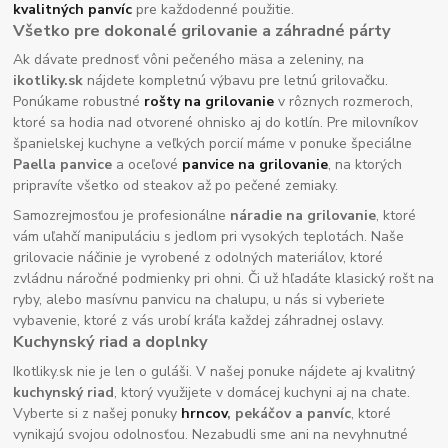
kvalitných panvíc
pre každodenné použitie.
Všetko pre dokonalé grilovanie a záhradné párty
Ak dávate prednosť vôni pečeného mäsa a zeleniny, na
ikotliky.sk
nájdete kompletnú výbavu pre letnú grilovačku.
Ponúkame robustné
rošty na grilovanie
v rôznych rozmeroch,
ktoré sa hodia nad otvorené ohnisko aj do kotlín. Pre milovníkov
španielskej kuchyne a veľkých porcií máme v ponuke špeciálne
Paella panvice
a oceľové
panvice na grilovanie
, na ktorých
pripravíte všetko od steakov až po pečené zemiaky.
Samozrejmosťou je profesionálne
náradie na grilovanie
, ktoré
vám uľahčí manipuláciu s jedlom pri vysokých teplotách. Naše
grilovacie náčinie je vyrobené z odolných materiálov, ktoré
zvládnu náročné podmienky pri ohni. Či už hľadáte klasický rošt na
ryby, alebo masívnu panvicu na chalupu, u nás si vyberiete
vybavenie, ktoré z vás urobí kráľa každej záhradnej oslavy.
Kuchynský riad a doplnky
Ikotliky.sk nie je len o guláši. V našej ponuke nájdete aj kvalitný
kuchynský riad
, ktorý využijete v domácej kuchyni aj na chate.
Vyberte si z našej ponuky
hrncov
, pekáčov a panvíc
, ktoré
vynikajú svojou odolnosťou. Nezabudli sme ani na nevyhnutné