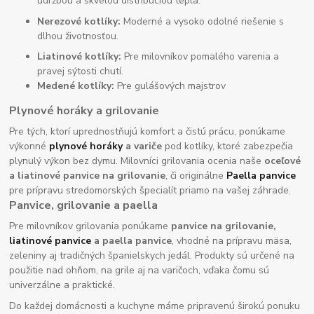
údržbou a skvelou distribúciou tepla.
Nerezové kotlíky:
Moderné a vysoko odolné riešenie s
dlhou životnosťou.
Liatinové kotlíky:
Pre milovníkov pomalého varenia a
pravej sýtosti chutí.
Medené kotlíky:
Pre gulášových majstrov
Plynové horáky a grilovanie
Pre tých, ktorí uprednostňujú komfort a čistú prácu, ponúkame
výkonné
plynové horáky
a variče
pod kotlíky, ktoré zabezpečia
plynulý výkon bez dymu. Milovníci grilovania ocenia naše
oceľové
a liatinové panvice na grilovanie
, či originálne
Paella panvice
pre prípravu stredomorských špecialít priamo na vašej záhrade.
Panvice, grilovanie a paella
Pre milovníkov grilovania ponúkame
panvice na grilovanie,
liatinové panvice
a paella panvice
, vhodné na prípravu mäsa,
zeleniny aj tradičných španielskych jedál. Produkty sú určené na
použitie nad ohňom, na grile aj na varičoch, vďaka čomu sú
univerzálne a praktické.
Do každej domácnosti a kuchyne máme pripravenú širokú ponuku