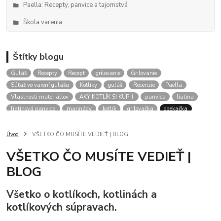
Paella: Recepty, panvice a tajomstvá
Škola varenia
Štítky blogu
Guláš
Recepty
Recept
grilovanie
Grilovanie
Súťaž vo varení gulášu
Kotlíky
guláš
Recenzie
Paella
Vlastnosti materiállov
AKÝ KOTLÍK SI KÚPIŤ
panvica
liatina
liatinová panvica
marinády
kotlík
grilovačka
opekačka
Kotliky
aký kotlik na gulas
kalendár podujatí
gulášové akcie
RADY
Úvod
VŠETKO ČO MUSÍTE VEDIEŤ | BLOG
VŠETKO ČO MUSÍTE VEDIEŤ |
BLOG
Všetko o kotlíkoch, kotlinách a
kotlíkových súpravach.