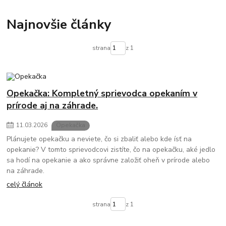
Najnovšie články
strana
z 1
Opekačka: Kompletný sprievodca opekaním v
prírode aj na záhrade.
11
.
03
.
2026
Opekačka
Plánujete opekačku a neviete, čo si zbaliť alebo kde ísť na
opekanie? V tomto sprievodcovi zistíte, čo na opekačku, aké jedlo
sa hodí na opekanie a ako správne založiť oheň v prírode alebo
na záhrade.
celý článok
strana
z 1