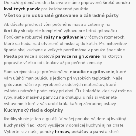
Do každej domácnosti a kuchyne máme pripravenú širokú ponuku
kvalitných panvíc
pre každodenné použitie.
Všetko pre dokonalé grilovanie a záhradné párty
Ak dávate prednosť vôni pečeného mäsa a zeleniny, na
ikotliky.sk
nájdete kompletnú výbavu pre letnú grilovačku.
Ponúkame robustné
rošty na grilovanie
v rôznych rozmeroch,
ktoré sa hodia nad otvorené ohnisko aj do kotlín. Pre milovníkov
španielskej kuchyne a veľkých porcií máme v ponuke špeciálne
Paella panvice
a oceľové
panvice na grilovanie
, na ktorých
pripravíte všetko od steakov až po pečené zemiaky.
Samozrejmosťou je profesionálne
náradie na grilovanie
, ktoré
vám uľahčí manipuláciu s jedlom pri vysokých teplotách. Naše
grilovacie náčinie je vyrobené z odolných materiálov, ktoré
zvládnu náročné podmienky pri ohni. Či už hľadáte klasický rošt na
ryby, alebo masívnu panvicu na chalupu, u nás si vyberiete
vybavenie, ktoré z vás urobí kráľa každej záhradnej oslavy.
Kuchynský riad a doplnky
Ikotliky.sk nie je len o guláši. V našej ponuke nájdete aj kvalitný
kuchynský riad
, ktorý využijete v domácej kuchyni aj na chate.
Vyberte si z našej ponuky
hrncov
, pekáčov a panvíc
, ktoré