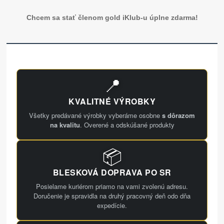
Chcem sa stať členom gold iKlub-u úplne zdarma!
📍
KVALITNÉ VÝROBKY
Všetky predávané výrobky vyberáme osobne
s dôrazom
na kvalitu
. Overené a odskúšané produkty
📦
BLESKOVÁ DOPRAVA PO SR
Posielame kuriérom priamo na vami zvolenú adresu.
Doručenie je spravidla na druhý pracovný deň odo dňa
expedície.