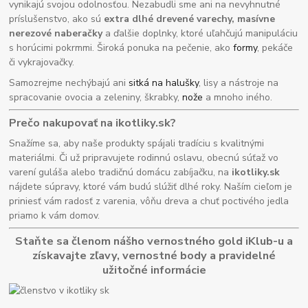
vynikajú svojou odolnosťou. Nezabudli sme ani na nevyhnutné
príslušenstvo, ako sú
extra dlhé drevené varechy, masívne
nerezové naberačky
a ďalšie doplnky, ktoré uľahčujú manipuláciu
s horúcimi pokrmmi. Široká ponuka na pečenie, ako
formy
, pekáče
či vykrajovačky.
Samozrejme nechýbajú ani
sitká na halušky
, lisy a nástroje na
spracovanie ovocia a zeleniny, škrabky,
nože
a mnoho iného.
Prečo nakupovať na ikotliky.sk?
Snažíme sa, aby naše produkty spájali tradíciu s kvalitnými
materiálmi. Či už pripravujete rodinnú oslavu, obecnú súťaž vo
varení guláša alebo tradičnú domácu zabíjačku, na
ikotliky.sk
nájdete súpravy, ktoré vám budú slúžiť dlhé roky. Naším cieľom je
priniesť vám radosť z varenia, vôňu dreva a chuť poctivého jedla
priamo k vám domov.
Staňte sa členom nášho vernostného gold iKlub-u a
získavajte zľavy, vernostné body a pravidelné
užitočné informácie