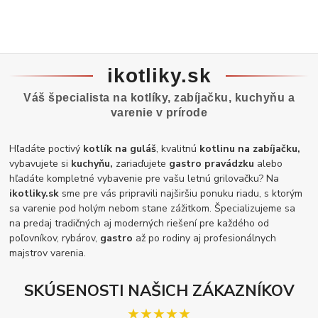
ikotliky.sk
Váš špecialista na kotlíky, zabíjačku, kuchyňu a
varenie v prírode
Hľadáte poctivý
kotlík na guláš
, kvalitnú
kotlinu na zabíjačku,
vybavujete si
kuchyňu,
zariaďujete
gastro pravádzku
alebo
hľadáte kompletné vybavenie pre vašu letnú grilovačku? Na
ikotliky.sk
sme pre vás pripravili najširšiu ponuku riadu, s ktorým
sa varenie pod holým nebom stane zážitkom. Špecializujeme sa
na predaj tradičných aj moderných riešení pre každého od
poľovníkov, rybárov,
gastro
až po rodiny aj profesionálnych
majstrov varenia.
SKÚSENOSTI NAŠICH ZÁKAZNÍKOV
★★★★★