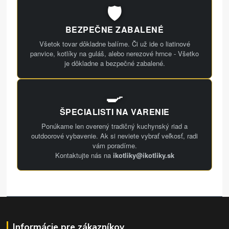
🛡️
BEZPEČNE ZABALENÉ
Všetok tovar dôkladne balíme. Či už ide o liatinové
panvice, kotlíky na guláš, alebo nerezové hrnce - Všetko
je dôkladne a bezpečné zabalené.
🍳
ŠPECIALISTI NA VARENIE
Ponúkame len overený tradičný kuchynský riad a
outdoorové vybavenie. Ak si neviete vybrať veľkosť, radi
vám poradíme.
Kontaktujte nás na
ikotliky@ikotliky.sk
Informácie pre zákazníkov