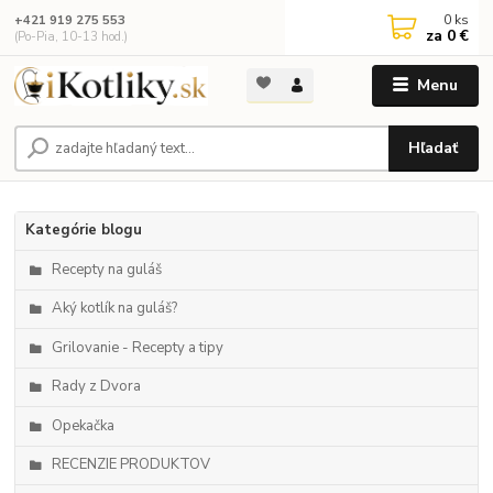
0
ks
+421 919 275 553
za
0 €
(Po-Pia, 10-13 hod.)
Menu
Hľadať
Kategórie blogu
Recepty na guláš
Aký kotlík na guláš?
Grilovanie - Recepty a tipy
Rady z Dvora
Opekačka
RECENZIE PRODUKTOV