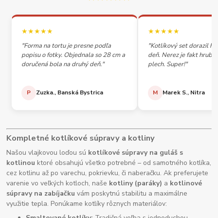
★★★★★
★★★★★
"Forma na tortu je presne podľa
"Kotlíkový set dorazil h
popisu o fotky. Objednala so 28 cm a
deň. Nerez je fakt hrubý,
doručená bola na druhý deň."
plech. Super!"
P
Zuzka., Banská Bystrica
M
Marek S., Nitra
Kompletné kotlíkové súpravy a kotliny
Našou vlajkovou loďou sú
kotlíkové súpravy na guláš s
kotlinou
ktoré obsahujú všetko potrebné – od samotného kotlíka,
cez kotlinu až po varechu, pokrievku, či naberačku. Ak preferujete
varenie vo veľkých kotloch, naše
kotliny (paráky)
a
kotlinové
súpravy na zabíjačku
vám poskytnú stabilitu a maximálne
využitie tepla. Ponúkame kotlíky rôznych materiálov:
Smaltované kotlíky:
Tradičná voľba s jednoduchou