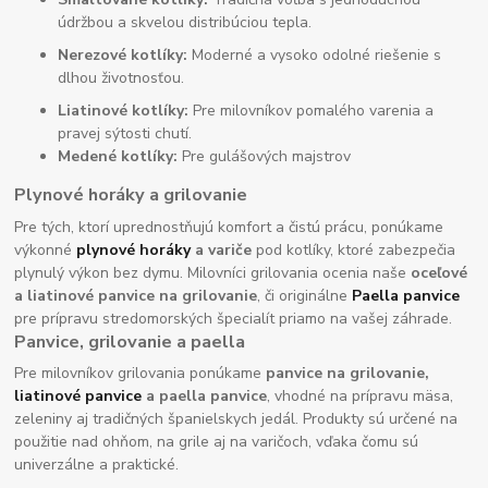
údržbou a skvelou distribúciou tepla.
Nerezové kotlíky:
Moderné a vysoko odolné riešenie s
dlhou životnosťou.
Liatinové kotlíky:
Pre milovníkov pomalého varenia a
pravej sýtosti chutí.
Medené kotlíky:
Pre gulášových majstrov
Plynové horáky a grilovanie
Pre tých, ktorí uprednostňujú komfort a čistú prácu, ponúkame
výkonné
plynové horáky
a variče
pod kotlíky, ktoré zabezpečia
plynulý výkon bez dymu. Milovníci grilovania ocenia naše
oceľové
a liatinové panvice na grilovanie
, či originálne
Paella panvice
pre prípravu stredomorských špecialít priamo na vašej záhrade.
Panvice, grilovanie a paella
Pre milovníkov grilovania ponúkame
panvice na grilovanie,
liatinové panvice
a paella panvice
, vhodné na prípravu mäsa,
zeleniny aj tradičných španielskych jedál. Produkty sú určené na
použitie nad ohňom, na grile aj na varičoch, vďaka čomu sú
univerzálne a praktické.