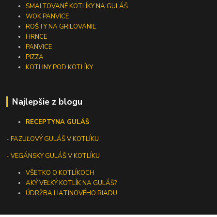
SMALTOVANÉ KOTLÍKY NA GULÁŠ
WOK PANVICE
ROŠTY NA GRILOVANIE
HRNCE
PANVICE
PIZZA
KOTLINY POD KOTLÍKY
Najlepšie z blogu
RECEPTY
NA GULÁŠ
-
FAZUĽOVÝ GULÁŠ V KOTLÍKU
- VEGÁNSKY GULÁŠ V KOTLÍKU
VŠETKO O KOTLÍKOCH
AKÝ VEĽKÝ KOTLÍK NA GULÁŠ?
ÚDRŽBA LIATINOVÉHO RIADU