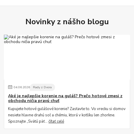
Novinky z nášho blogu
04
.
06
.
2026
Rady z Dvora
Aké je najlepšie korenie na guláš? Prečo hotové zmesi z
obchodu ničia pravú chuť
Kupujete hotové gulášové korenie? Zastavte to. Vo vrecku si domov
nesiete hlavne drahú soľ a chémiu, ktorá v kotlíku len zhorkne.
Spoznajte „Svätú päť...
čítať celé