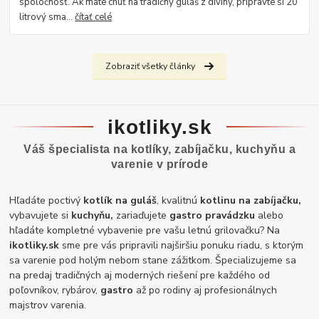
spoločnosť. Ak máte chuť na tradičný guláš z diviny, pripravte si 20
litrový sma...
čítať celé
Zobraziť všetky články
ikotliky.sk
Váš špecialista na kotlíky, zabíjačku, kuchyňu a
varenie v prírode
Hľadáte poctivý
kotlík na guláš
, kvalitnú
kotlinu na zabíjačku,
vybavujete si
kuchyňu,
zariaďujete
gastro pravádzku
alebo
hľadáte kompletné vybavenie pre vašu letnú grilovačku? Na
ikotliky.sk
sme pre vás pripravili najširšiu ponuku riadu, s ktorým
sa varenie pod holým nebom stane zážitkom. Špecializujeme sa
na predaj tradičných aj moderných riešení pre každého od
poľovníkov, rybárov,
gastro
až po rodiny aj profesionálnych
majstrov varenia.