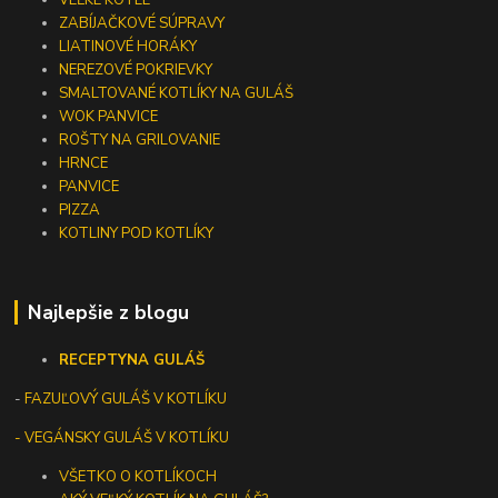
VEĽKÉ KOTLE
ZABÍJAČKOVÉ SÚPRAVY
LIATINOVÉ HORÁKY
NEREZOVÉ POKRIEVKY
SMALTOVANÉ KOTLÍKY NA GULÁŠ
WOK PANVICE
ROŠTY NA GRILOVANIE
HRNCE
PANVICE
PIZZA
KOTLINY POD KOTLÍKY
Najlepšie z blogu
RECEPTY
NA GULÁŠ
-
FAZUĽOVÝ GULÁŠ V KOTLÍKU
- VEGÁNSKY GULÁŠ V KOTLÍKU
VŠETKO O KOTLÍKOCH