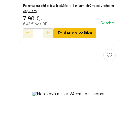
Forma na chlieb a koláče s keramickým povrchom
30,5 cm
7,90 €
/
ks
Skladom
6,42 €
bez DPH
Pridať do košíka