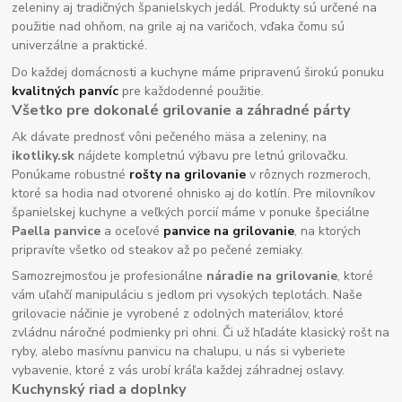
zeleniny aj tradičných španielskych jedál. Produkty sú určené na
použitie nad ohňom, na grile aj na varičoch, vďaka čomu sú
univerzálne a praktické.
Do každej domácnosti a kuchyne máme pripravenú širokú ponuku
kvalitných panvíc
pre každodenné použitie.
Všetko pre dokonalé grilovanie a záhradné párty
Ak dávate prednosť vôni pečeného mäsa a zeleniny, na
ikotliky.sk
nájdete kompletnú výbavu pre letnú grilovačku.
Ponúkame robustné
rošty na grilovanie
v rôznych rozmeroch,
ktoré sa hodia nad otvorené ohnisko aj do kotlín. Pre milovníkov
španielskej kuchyne a veľkých porcií máme v ponuke špeciálne
Paella panvice
a oceľové
panvice na grilovanie
, na ktorých
pripravíte všetko od steakov až po pečené zemiaky.
Samozrejmosťou je profesionálne
náradie na grilovanie
, ktoré
vám uľahčí manipuláciu s jedlom pri vysokých teplotách. Naše
grilovacie náčinie je vyrobené z odolných materiálov, ktoré
zvládnu náročné podmienky pri ohni. Či už hľadáte klasický rošt na
ryby, alebo masívnu panvicu na chalupu, u nás si vyberiete
vybavenie, ktoré z vás urobí kráľa každej záhradnej oslavy.
Kuchynský riad a doplnky