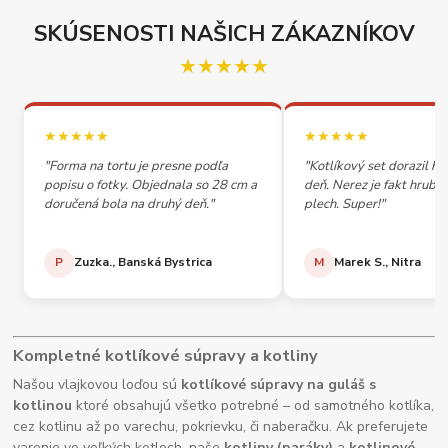
SKÚSENOSTI NAŠICH ZÁKAZNÍKOV
★★★★★
★★★★★
★★★★★
"Forma na tortu je presne podľa
"Kotlíkový set dorazil h
popisu o fotky. Objednala so 28 cm a
deň. Nerez je fakt hrubý,
doručená bola na druhý deň."
plech. Super!"
P
Zuzka., Banská Bystrica
M
Marek S., Nitra
Kompletné kotlíkové súpravy a kotliny
Našou vlajkovou loďou sú
kotlíkové súpravy na guláš s
kotlinou
ktoré obsahujú všetko potrebné – od samotného kotlíka,
cez kotlinu až po varechu, pokrievku, či naberačku. Ak preferujete
varenie vo veľkých kotloch, naše
kotliny (paráky)
a
kotlinové