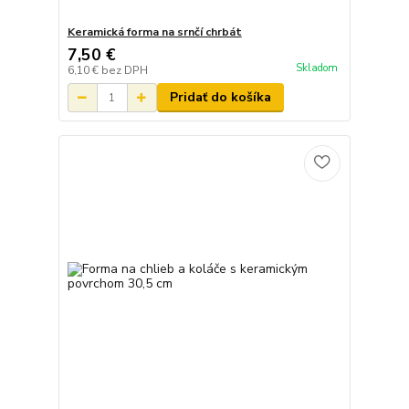
Keramická forma na srnčí chrbát
7,50 €
Skladom
6,10 €
bez DPH
Pridať do košíka