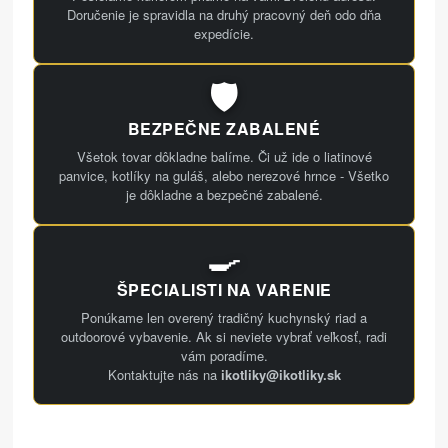
Doručenie je spravidla na druhý pracovný deň odo dňa
expedície.
🛡️
BEZPEČNE ZABALENÉ
Všetok tovar dôkladne balíme. Či už ide o liatinové
panvice, kotlíky na guláš, alebo nerezové hrnce - Všetko
je dôkladne a bezpečné zabalené.
🍳
ŠPECIALISTI NA VARENIE
Ponúkame len overený tradičný kuchynský riad a
outdoorové vybavenie. Ak si neviete vybrať veľkosť, radi
vám poradíme.
Kontaktujte nás na
ikotliky@ikotliky.sk