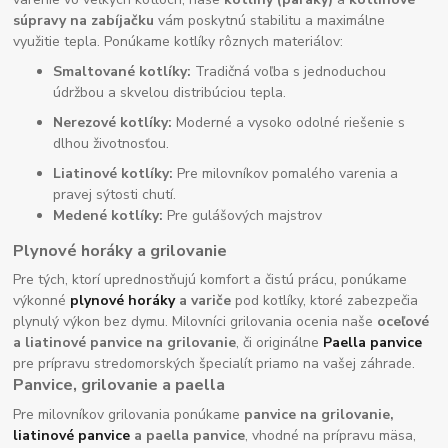
súpravy na zabíjačku
vám poskytnú stabilitu a maximálne
využitie tepla. Ponúkame kotlíky rôznych materiálov:
Smaltované kotlíky:
Tradičná voľba s jednoduchou
údržbou a skvelou distribúciou tepla.
Nerezové kotlíky:
Moderné a vysoko odolné riešenie s
dlhou životnosťou.
Liatinové kotlíky:
Pre milovníkov pomalého varenia a
pravej sýtosti chutí.
Medené kotlíky:
Pre gulášových majstrov
Plynové horáky a grilovanie
Pre tých, ktorí uprednostňujú komfort a čistú prácu, ponúkame
výkonné
plynové horáky
a variče
pod kotlíky, ktoré zabezpečia
plynulý výkon bez dymu. Milovníci grilovania ocenia naše
oceľové
a liatinové panvice na grilovanie
, či originálne
Paella panvice
pre prípravu stredomorských špecialít priamo na vašej záhrade.
Panvice, grilovanie a paella
Pre milovníkov grilovania ponúkame
panvice na grilovanie,
liatinové panvice
a paella panvice
, vhodné na prípravu mäsa,