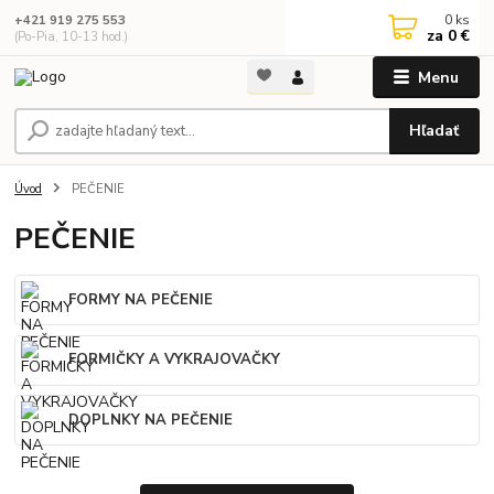
0
ks
+421 919 275 553
za
0 €
(Po-Pia, 10-13 hod.)
Menu
Hľadať
Úvod
PEČENIE
PEČENIE
FORMY NA PEČENIE
FORMIČKY A VYKRAJOVAČKY
DOPLNKY NA PEČENIE