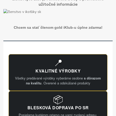
užitočné informácie
Chcem sa stať členom gold iKlub-u úplne zdarma!
📍
KVALITNÉ VÝROBKY
Všetky predávané výrobky vyberáme osobne
s dôrazom
na kvalitu
. Overené a odskúšané produkty
📦
BLESKOVÁ DOPRAVA PO SR
Posielame kuriérom priamo na vami zvolenú adresu.