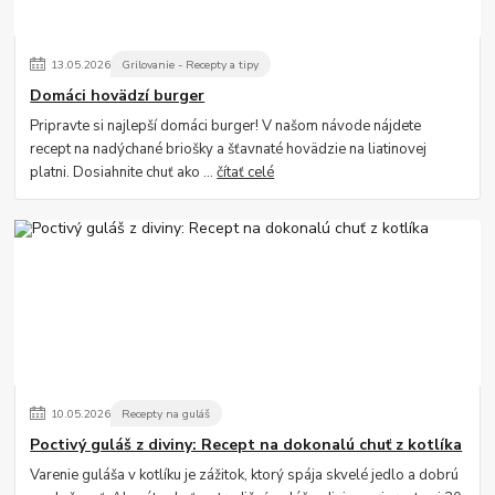
13
.
05
.
2026
Grilovanie - Recepty a tipy
Domáci hovädzí burger
Pripravte si najlepší domáci burger! V našom návode nájdete
recept na nadýchané briošky a šťavnaté hovädzie na liatinovej
platni. Dosiahnite chuť ako ...
čítať celé
10
.
05
.
2026
Recepty na guláš
Poctivý guláš z diviny: Recept na dokonalú chuť z kotlíka
Varenie guláša v kotlíku je zážitok, ktorý spája skvelé jedlo a dobrú