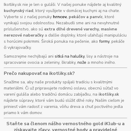
Ikotliky.sk nie je len o guláši. V našej ponuke nájdete aj kvalitný
kuchynský riad
, ktorý využijete v domácej kuchyni aj na chate.
Vyberte si z našej ponuky
hrncov
, pekáčov a panvíc
, ktoré
vynikajú svojou odolnosťou. Nezabudli sme ani na nevyhnutné
príslušenstvo, ako sú
extra dlhé drevené varechy, masívne
nerezové naberačky
a ďalšie doplnky, ktoré uľahčujú manipuláciu
s horúcimi pokrmmi. Široká ponuka na pečenie, ako
formy
, pekáče
či vykrajovačky.
Samozrejme nechýbajú ani
sitká na halušky
, lisy a nástroje na
spracovanie ovocia a zeleniny, škrabky,
nože
a mnoho iného.
Prečo nakupovať na ikotliky.sk?
Snažíme sa, aby naše produkty spájali tradíciu s kvalitnými
materiálmi. Či už pripravujete rodinnú oslavu, obecnú súťaž vo
varení guláša alebo tradičnú domácu zabíjačku, na
ikotliky.sk
nájdete súpravy, ktoré vám budú slúžiť dlhé roky. Naším cieľom je
priniesť vám radosť z varenia, vôňu dreva a chuť poctivého jedla
priamo k vám domov.
Staňte sa členom nášho vernostného gold iKlub-u a
získavajte zľavy, vernostné body a pravidelné