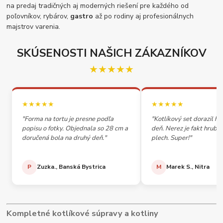
na predaj tradičných aj moderných riešení pre každého od
poľovníkov, rybárov,
gastro
až po rodiny aj profesionálnych
majstrov varenia.
SKÚSENOSTI NAŠICH ZÁKAZNÍKOV
★★★★★
★★★★★
★★★★★
"Forma na tortu je presne podľa
"Kotlíkový set dorazil h
popisu o fotky. Objednala so 28 cm a
deň. Nerez je fakt hrubý,
doručená bola na druhý deň."
plech. Super!"
P
Zuzka., Banská Bystrica
M
Marek S., Nitra
Kompletné kotlíkové súpravy a kotliny