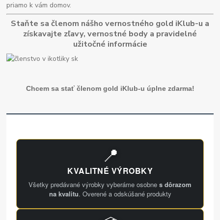
priamo k vám domov.
Staňte sa členom nášho vernostného gold iKlub-u a
získavajte zľavy, vernostné body a pravidelné
užitočné informácie
Chcem sa stať členom gold iKlub-u úplne zdarma!
📍
KVALITNÉ VÝROBKY
Všetky predávané výrobky vyberáme osobne
s dôrazom
na kvalitu
. Overené a odskúšané produkty