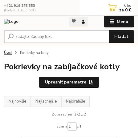
0
ks
+421 919 275 553
za
0 €
(Po-Pia, 10-13 hod.)
Menu
Hľadať
Úvod
Pokrievky na kotly
Pokrievky na zabíjačkové kotly
Upresniť parametre
Najnovšie
Najlacnejšie
Najdrahšie
Zobrazujem 1-2 z 2
strana
z 1