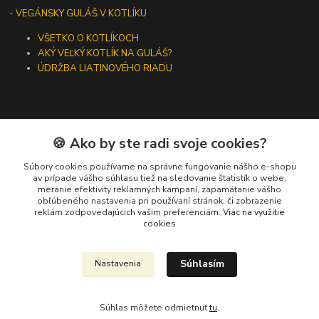
- VEGÁNSKY GULÁŠ V KOTLÍKU
VŠETKO O KOTLÍKOCH
AKÝ VEĽKÝ KOTLÍK NA GULÁŠ?
ÚDRŽBA LIATINOVÉHO RIADU
🍪 Ako by ste radi svoje cookies?
Kontakty
Súbory cookies používame na správne fungovanie nášho e-shopu
+421 919 275 553
av prípade vášho súhlasu tiež na sledovanie štatistík o webe,
meranie efektivity reklamných kampaní, zapamätanie vášho
(Po-Pia, 10-13 hod.)
obľúbeného nastavenia pri používaní stránok, či zobrazenie
reklám zodpovedajúcich vašim preferenciám.
Viac na využitie
ikotliky@ikotliky.sk
cookies
Súhlasím
Nastavenia
Súhlas môžete odmietnuť
tu
.
Vytvorené na
Eshop-rychlo.sk