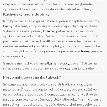
ryby, alebo masívnu panvicu na chalupu, u nás si vyberiete
vybavenie, ktoré z vás urobí kráľa každej záhradnej oslavy.
Kuchynský riad a doplnky
Ikotliky.sk nie je len o guláši. V našej ponuke nájdete aj kvalitný
kuchynský riad
, ktorý využijete v domácej kuchyni aj na chate.
Vyberte si z našej ponuky
hrncov
, pekáčov a panvíc
, ktoré
vynikajú svojou odolnosťou. Nezabudli sme ani na nevyhnutné
príslušenstvo, ako sú
extra dlhé drevené varechy, masívne
nerezové naberačky
a ďalšie doplnky, ktoré uľahčujú manipuláciu
s horúcimi pokrmmi. Široká ponuka na pečenie, ako
formy
, pekáče
či vykrajovačky.
Samozrejme nechýbajú ani
sitká na halušky
, lisy a nástroje na
spracovanie ovocia a zeleniny, škrabky,
nože
a mnoho iného.
Prečo nakupovať na ikotliky.sk?
Snažíme sa, aby naše produkty spájali tradíciu s kvalitnými
materiálmi. Či už pripravujete rodinnú oslavu, obecnú súťaž vo
varení guláša alebo tradičnú domácu zabíjačku, na
ikotliky.sk
nájdete súpravy, ktoré vám budú slúžiť dlhé roky. Naším cieľom je
priniesť vám radosť z varenia, vôňu dreva a chuť poctivého jedla