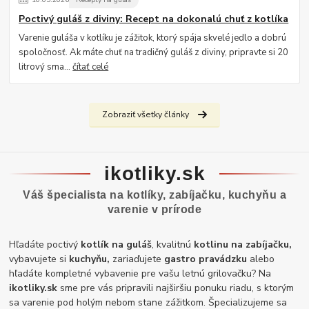
Poctivý guláš z diviny: Recept na dokonalú chuť z kotlíka
Varenie guláša v kotlíku je zážitok, ktorý spája skvelé jedlo a dobrú
spoločnosť. Ak máte chuť na tradičný guláš z diviny, pripravte si 20
litrový sma...
čítať celé
Zobraziť všetky články
ikotliky.sk
Váš špecialista na kotlíky, zabíjačku, kuchyňu a
varenie v prírode
Hľadáte poctivý
kotlík na guláš
, kvalitnú
kotlinu na zabíjačku,
vybavujete si
kuchyňu,
zariaďujete
gastro pravádzku
alebo
hľadáte kompletné vybavenie pre vašu letnú grilovačku? Na
ikotliky.sk
sme pre vás pripravili najširšiu ponuku riadu, s ktorým
sa varenie pod holým nebom stane zážitkom. Špecializujeme sa