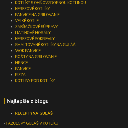
KOTLÍKY S OHŇOVZDORNOU KOTLINOU
NEREZOVÉ KOTLÍKY
PANVICE NA GRILOVANIE
VEĽKÉ KOTLE
ZABÍJAČKOVÉ SÚPRAVY
LIATINOVÉ HORÁKY
NEREZOVÉ POKRIEVKY
SMALTOVANÉ KOTLÍKY NA GULÁŠ
WOK PANVICE
ROŠTY NA GRILOVANIE
HRNCE
PANVICE
PIZZA
KOTLINY POD KOTLÍKY
Najlepšie z blogu
RECEPTY
NA GULÁŠ
-
FAZUĽOVÝ GULÁŠ V KOTLÍKU