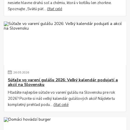
nesiete hlavne drahú soľ a chémiu, ktorá v kotlíku len zhorkne.
Spoznajte „Svätú päť...
čítať celé
26
.
05
.
2026
Súťaže vo varení gulášu 2026: Veľký kalendár podujatí a
akcií na Slovensku
Hľadáte najlepšie súťaže vo varení gulášu na Slovensku pre rok
2026? Pozrite si náš veľký kalendár gulášových akcií! Nájdete tu
kompletný prehľad podu...
čítať celé