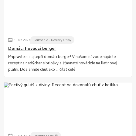
13
.
05
.
2026
Grilovanie - Recepty a tipy
Domáci hovädzí burger
Pripravte si najlepší domáci burger! V našom návode nájdete
recept na nadýchané briošky a šťavnaté hovädzie na liatinovej
platni. Dosiahnite chuť ako ...
čítať celé
10
.
05
.
2026
Recepty na guláš