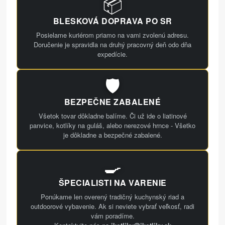
📦
BLESKOVÁ DOPRAVA PO SR
Posielame kuriérom priamo na vami zvolenú adresu.
Doručenie je spravidla na druhý pracovný deň odo dňa
expedície.
🛡️
BEZPEČNE ZABALENÉ
Všetok tovar dôkladne balíme. Či už ide o liatinové
panvice, kotlíky na guláš, alebo nerezové hrnce - Všetko
je dôkladne a bezpečné zabalené.
🍳
ŠPECIALISTI NA VARENIE
Ponúkame len overený tradičný kuchynský riad a
outdoorové vybavenie. Ak si neviete vybrať veľkosť, radi
vám poradíme.