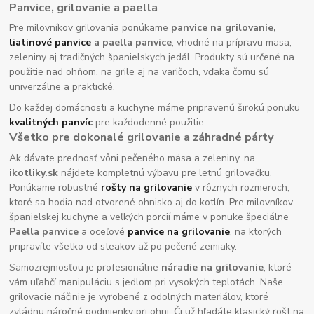
Panvice, grilovanie a paella
Pre milovníkov grilovania ponúkame
panvice na grilovanie,
liatinové panvice
a paella panvice
, vhodné na prípravu mäsa,
zeleniny aj tradičných španielskych jedál. Produkty sú určené na
použitie nad ohňom, na grile aj na varičoch, vďaka čomu sú
univerzálne a praktické.
Do každej domácnosti a kuchyne máme pripravenú širokú ponuku
kvalitných panvíc
pre každodenné použitie.
Všetko pre dokonalé grilovanie a záhradné párty
Ak dávate prednosť vôni pečeného mäsa a zeleniny, na
ikotliky.sk
nájdete kompletnú výbavu pre letnú grilovačku.
Ponúkame robustné
rošty na grilovanie
v rôznych rozmeroch,
ktoré sa hodia nad otvorené ohnisko aj do kotlín. Pre milovníkov
španielskej kuchyne a veľkých porcií máme v ponuke špeciálne
Paella panvice
a oceľové
panvice na grilovanie
, na ktorých
pripravíte všetko od steakov až po pečené zemiaky.
Samozrejmosťou je profesionálne
náradie na grilovanie
, ktoré
vám uľahčí manipuláciu s jedlom pri vysokých teplotách. Naše
grilovacie náčinie je vyrobené z odolných materiálov, ktoré
zvládnu náročné podmienky pri ohni. Či už hľadáte klasický rošt na