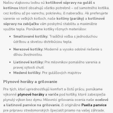
Našou vlajkovou loďou sú
kotlíkové súpravy na guláš s
kotlinou
ktoré obsahujú všetko potrebné – od samotného kotlíka,
cez kotlinu až po varechu, pokrievku, či naberačku. Ak preferujete
varenie vo veľkých kotloch, naše
kotliny (paráky)
a
kotlinové
súpravy na zabíjačku
vám poskytnú stabilitu a maximálne
využitie tepla. Ponúkame kotlíky rôznych materiálov:
Smaltované kotlíky:
Tradičná voľba s jednoduchou
údržbou a skvelou distribúciou tepla.
Nerezové kotlíky:
Moderné a vysoko odolné riešenie s
dlhou životnosťou.
Liatinové kotlíky:
Pre milovníkov pomalého varenia a
pravej sýtosti chutí.
Medené kotlíky:
Pre gulášových majstrov
Plynové horáky a grilovanie
Pre tých, ktorí uprednostňujú komfort a čistú prácu, ponúkame
výkonné
plynové horáky
a variče
pod kotlíky, ktoré zabezpečia
plynulý výkon bez dymu. Milovníci grilovania ocenia naše
oceľové
a liatinové panvice na grilovanie
, či originálne
Paella panvice
pre prípravu stredomorských špecialít priamo na vašej záhrade.