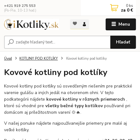
0
ks
+421 919 275 553
za
0 €
(Po-Pia, 10-13 hod.)
Menu
Hľadať
Úvod
KOTLINY POD KOTLÍKY
Kovové kotliny pod kotlíky
Kovové kotliny pod kotlíky
Kovové kotliny pod kotlíky sú osvedčeným riešením pre praktické
varenie gulášu a iných jedál na otvorenom ohni. V tejto
podkategórii nájdete
kovové kotliny v rôznych priemeroch
,
ktoré sú vhodné pre
všetky bežné typy kotlíkov
používané pri
domácom aj príležitostnom varení 🍲🔥.
V našej ponuke nájdete najpoužívanejšie priemery pre malé aj
veľké kotlíky.