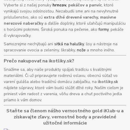
Vyberte si z našej ponuky
hrncov
, pekáčov a panvíc
, ktoré
vynikajú svojou odolnosťou. Nezabudli sme ani na nevyhnutné
príslušenstvo, ako sú
extra dlhé drevené varechy, masívne
nerezové naberačky
a ďalšie doplnky, ktoré uľahčujú manipuláciu
s horúcimi pokrmmi. Široká ponuka na pečenie, ako
formy
, pekáče
či vykrajovačky.
Samozrejme nechýbajú ani
sitká na halušky
, lisy a nástroje na
spracovanie ovocia a zeleniny, škrabky,
nože
a mnoho iného.
Prečo nakupovať na ikotliky.sk?
Snažíme sa, aby naše produkty spájali tradíciu s kvalitnými
materiálmi. Či už pripravujete rodinnú oslavu, obecnú súťaž vo
varení guláša alebo tradičnú domácu zabíjačku, na
ikotliky.sk
nájdete súpravy, ktoré vám budú slúžiť dlhé roky. Naším cieľom je
priniesť vám radosť z varenia, vôňu dreva a chuť poctivého jedla
priamo k vám domov.
Staňte sa členom nášho vernostného gold iKlub-u a
získavajte zľavy, vernostné body a pravidelné
užitočné informácie