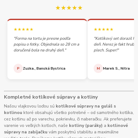
★★★★★
★★★★★
★★★★★
"Forma na tortu je presne podľa
"Kotlíkový set dorazil h
popisu o fotky. Objednala so 28 cm a
deň. Nerez je fakt hrubý,
doručená bola na druhý deň."
plech. Super!"
P
Zuzka., Banská Bystrica
M
Marek S., Nitra
Kompletné kotlíkové súpravy a kotliny
Našou vlajkovou loďou sú
kotlíkové súpravy na guláš s
kotlinou
ktoré obsahujú všetko potrebné – od samotného kotlíka,
cez kotlinu až po varechu, pokrievku, či naberačku. Ak preferujete
varenie vo veľkých kotloch, naše
kotliny (paráky)
a
kotlinové
súpravy na zabíjačku
vám poskytnú stabilitu a maximálne