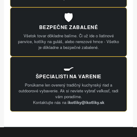
🛡️
BEZPEČNE ZABALENÉ
Všetok tovar dôkladne balíme. Či už ide o liatinové
panvice, kotlíky na guláš, alebo nerezové hrnce - Všetko
je dôkladne a bezpečné zabalené.
🍳
ŠPECIALISTI NA VARENIE
Ponúkame len overený tradičný kuchynský riad a
outdoorové vybavenie. Ak si neviete vybrať veľkosť, radi
vám poradíme.
Kontaktujte nás na
ikotliky@ikotliky.sk