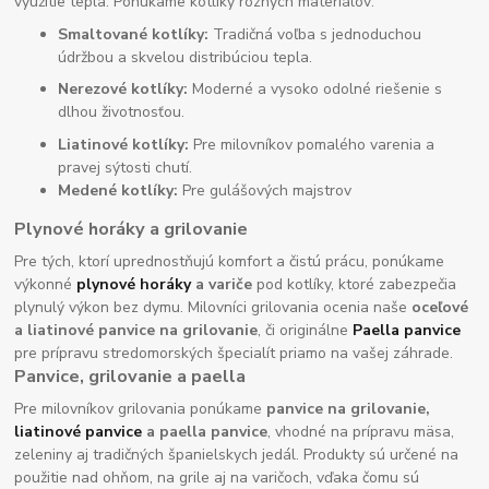
využitie tepla. Ponúkame kotlíky rôznych materiálov:
Smaltované kotlíky:
Tradičná voľba s jednoduchou
údržbou a skvelou distribúciou tepla.
Nerezové kotlíky:
Moderné a vysoko odolné riešenie s
dlhou životnosťou.
Liatinové kotlíky:
Pre milovníkov pomalého varenia a
pravej sýtosti chutí.
Medené kotlíky:
Pre gulášových majstrov
Plynové horáky a grilovanie
Pre tých, ktorí uprednostňujú komfort a čistú prácu, ponúkame
výkonné
plynové horáky
a variče
pod kotlíky, ktoré zabezpečia
plynulý výkon bez dymu. Milovníci grilovania ocenia naše
oceľové
a liatinové panvice na grilovanie
, či originálne
Paella panvice
pre prípravu stredomorských špecialít priamo na vašej záhrade.
Panvice, grilovanie a paella
Pre milovníkov grilovania ponúkame
panvice na grilovanie,
liatinové panvice
a paella panvice
, vhodné na prípravu mäsa,
zeleniny aj tradičných španielskych jedál. Produkty sú určené na
použitie nad ohňom, na grile aj na varičoch, vďaka čomu sú