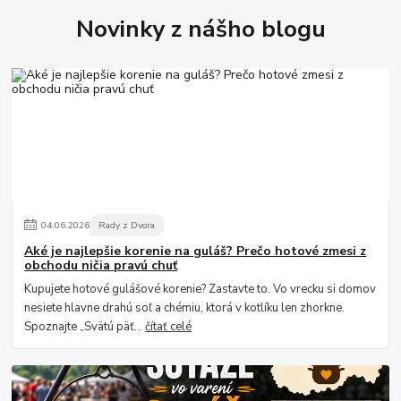
Novinky z nášho blogu
04
.
06
.
2026
Rady z Dvora
Aké je najlepšie korenie na guláš? Prečo hotové zmesi z
obchodu ničia pravú chuť
Kupujete hotové gulášové korenie? Zastavte to. Vo vrecku si domov
nesiete hlavne drahú soľ a chémiu, ktorá v kotlíku len zhorkne.
Spoznajte „Svätú päť...
čítať celé