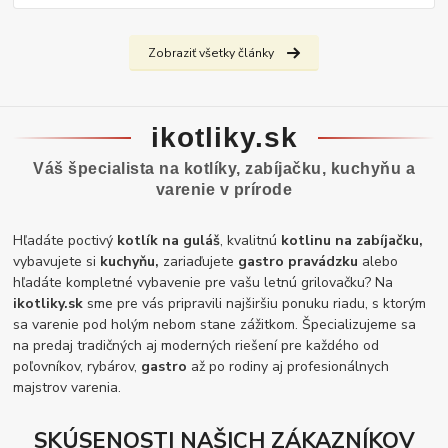
Zobraziť všetky články
ikotliky.sk
Váš špecialista na kotlíky, zabíjačku, kuchyňu a
varenie v prírode
Hľadáte poctivý
kotlík na guláš
, kvalitnú
kotlinu na zabíjačku,
vybavujete si
kuchyňu,
zariaďujete
gastro pravádzku
alebo
hľadáte kompletné vybavenie pre vašu letnú grilovačku? Na
ikotliky.sk
sme pre vás pripravili najširšiu ponuku riadu, s ktorým
sa varenie pod holým nebom stane zážitkom. Špecializujeme sa
na predaj tradičných aj moderných riešení pre každého od
poľovníkov, rybárov,
gastro
až po rodiny aj profesionálnych
majstrov varenia.
SKÚSENOSTI NAŠICH ZÁKAZNÍKOV