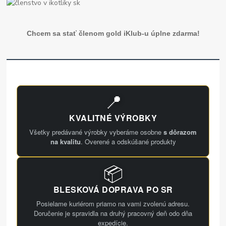
Chcem sa stať členom gold iKlub-u úplne zdarma!
📍
KVALITNÉ VÝROBKY
Všetky predávané výrobky vyberáme osobne
s dôrazom
na kvalitu
. Overené a odskúšané produkty
📦
BLESKOVÁ DOPRAVA PO SR
Posielame kuriérom priamo na vami zvolenú adresu.
Doručenie je spravidla na druhý pracovný deň odo dňa
expedície.