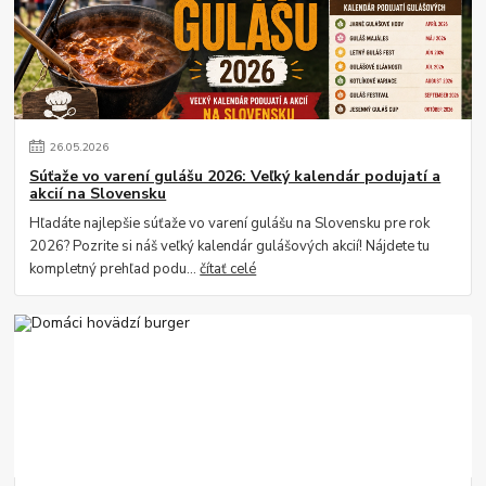
26
.
05
.
2026
Súťaže vo varení gulášu 2026: Veľký kalendár podujatí a
akcií na Slovensku
Hľadáte najlepšie súťaže vo varení gulášu na Slovensku pre rok
2026? Pozrite si náš veľký kalendár gulášových akcií! Nájdete tu
kompletný prehľad podu...
čítať celé