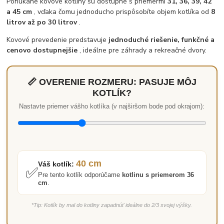
Ponúkané kovové kotliny sú dostupné s priemermi
31, 36, 39, 42
a 45 cm
, vďaka čomu jednoducho prispôsobíte objem kotlíka od
8
litrov až po 30 litrov
.
Kovové prevedenie predstavuje
jednoduché riešenie, funkčné a
cenovo dostupnejšie
, ideálne pre záhrady a rekreačné dvory.
📏 OVERENIE ROZMERU: PASUJE MÔJ
KOTLÍK?
Nastavte priemer vášho kotlíka (v najširšom bode pod okrajom):
40 cm
Váš kotlík:
✅
Pre tento kotlík odporúčame
kotlinu s priemerom 36
cm
.
*Tip: Kotlík by mal do kotliny zapadnúť ideálne do 2/3 svojej výšky.