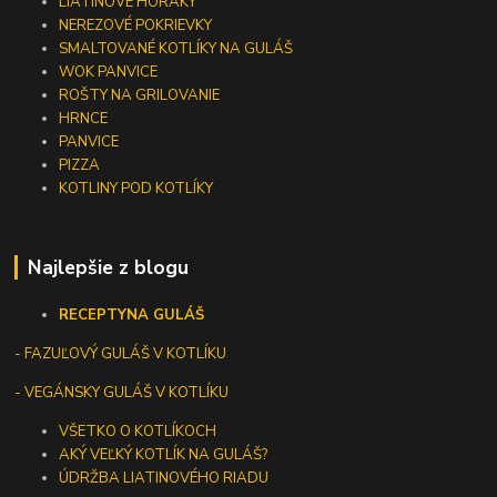
LIATINOVÉ HORÁKY
NEREZOVÉ POKRIEVKY
SMALTOVANÉ KOTLÍKY NA GULÁŠ
WOK PANVICE
ROŠTY NA GRILOVANIE
HRNCE
PANVICE
PIZZA
KOTLINY POD KOTLÍKY
Najlepšie z blogu
RECEPTY
NA GULÁŠ
-
FAZUĽOVÝ GULÁŠ V KOTLÍKU
- VEGÁNSKY GULÁŠ V KOTLÍKU
VŠETKO O KOTLÍKOCH
AKÝ VEĽKÝ KOTLÍK NA GULÁŠ?
ÚDRŽBA LIATINOVÉHO RIADU