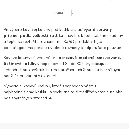
strana
z 1
Pri výbere kovovej kotliny pod kotlík si stačí vybrať
správny
priemer podľa veľkosti kotlíka
, aby bol kotol stabilne usadený
a teplo sa rozložilo rovnomerne. Každý produkt v tejto
podkategorii má presne uvedené rozmery a odporúčané použitie.
Kovové kotliny sú vhodné pre
nerezové, medené, smaltované,
liatinové kotlíky
v objemoch od 8 l do 30 l. Vyznačujú sa
jednoduchou konštrukciou, nenáročnou údržbou a univerzálnym
použitím pri varení v exteriéri.
Vyberte si kovovú kotlinu, ktorá zodpovedá vášmu
najvhodnejšieme kotlíku, a vychutnajte si tradičné varenie na ohni
bez zbytočných starostí 🔥.