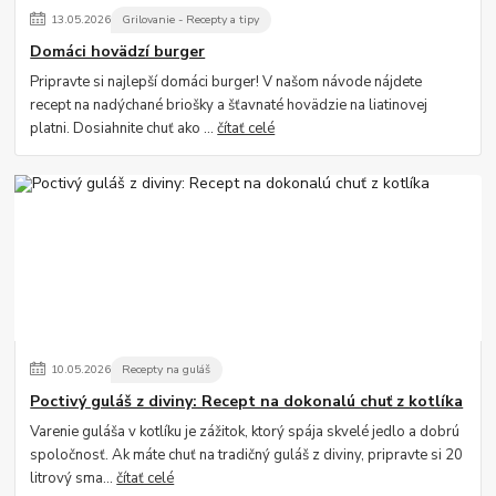
13
.
05
.
2026
Grilovanie - Recepty a tipy
Domáci hovädzí burger
Pripravte si najlepší domáci burger! V našom návode nájdete
recept na nadýchané briošky a šťavnaté hovädzie na liatinovej
platni. Dosiahnite chuť ako ...
čítať celé
10
.
05
.
2026
Recepty na guláš
Poctivý guláš z diviny: Recept na dokonalú chuť z kotlíka
Varenie guláša v kotlíku je zážitok, ktorý spája skvelé jedlo a dobrú
spoločnosť. Ak máte chuť na tradičný guláš z diviny, pripravte si 20
litrový sma...
čítať celé