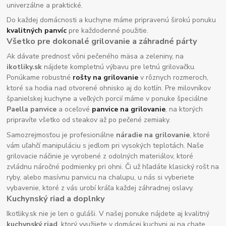
univerzálne a praktické.
Do každej domácnosti a kuchyne máme pripravenú širokú ponuku
kvalitných panvíc
pre každodenné použitie.
Všetko pre dokonalé grilovanie a záhradné párty
Ak dávate prednosť vôni pečeného mäsa a zeleniny, na
ikotliky.sk
nájdete kompletnú výbavu pre letnú grilovačku.
Ponúkame robustné
rošty na grilovanie
v rôznych rozmeroch,
ktoré sa hodia nad otvorené ohnisko aj do kotlín. Pre milovníkov
španielskej kuchyne a veľkých porcií máme v ponuke špeciálne
Paella panvice
a oceľové
panvice na grilovanie
, na ktorých
pripravíte všetko od steakov až po pečené zemiaky.
Samozrejmosťou je profesionálne
náradie na grilovanie
, ktoré
vám uľahčí manipuláciu s jedlom pri vysokých teplotách. Naše
grilovacie náčinie je vyrobené z odolných materiálov, ktoré
zvládnu náročné podmienky pri ohni. Či už hľadáte klasický rošt na
ryby, alebo masívnu panvicu na chalupu, u nás si vyberiete
vybavenie, ktoré z vás urobí kráľa každej záhradnej oslavy.
Kuchynský riad a doplnky
Ikotliky.sk nie je len o guláši. V našej ponuke nájdete aj kvalitný
kuchynský riad
, ktorý využijete v domácej kuchyni aj na chate.