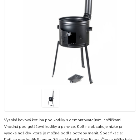
Vysoká kovová kotlina pod kotlíky s demontovateľními nožičkami.
Vhodná pod gulášové kotlíky a panvice. Kotlina obsahuje nízke ja
vysoké nožičky, ktoré je možné podla potreby meniť. Špecifikácie:
Kotlina pod kotlík Priemer: 36 cm Materiál: Kov Farba: Čierna Výška tela