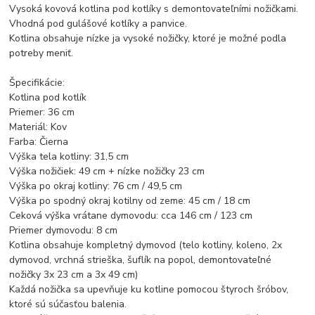
Vysoká kovová kotlina pod kotlíky s demontovateľními nožičkami.
Vhodná pod gulášové kotlíky a panvice.
Kotlina obsahuje nízke ja vysoké nožičky, ktoré je možné podla
potreby meniť.
Špecifikácie:
Kotlina pod kotlík
Priemer: 36 cm
Materiál: Kov
Farba: Čierna
Výška tela kotliny: 31,5 cm
Výška nožičiek: 49 cm + nízke nožičky 23 cm
Výška po okraj kotliny: 76 cm / 49,5 cm
Výška po spodný okraj kotilny od zeme: 45 cm / 18 cm
Ceková výška vrátane dymovodu: cca 146 cm / 123 cm
Priemer dymovodu: 8 cm
Kotlina obsahuje kompletný dymovod (telo kotliny, koleno, 2x
dymovod, vrchná strieška, šuflík na popol, demontovateľné
nožičky 3x 23 cm a 3x 49 cm)
Každá nožička sa upevňuje ku kotline pomocou štyroch šróbov,
ktoré sú súčasťou balenia.