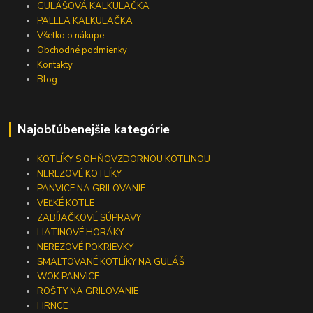
GULÁŠOVÁ KALKULAČKA
PAELLA KALKULAČKA
Všetko o nákupe
Obchodné podmienky
Kontakty
Blog
Najobľúbenejšie kategórie
KOTLÍKY S OHŇOVZDORNOU KOTLINOU
NEREZOVÉ KOTLÍKY
PANVICE NA GRILOVANIE
VEĽKÉ KOTLE
ZABÍJAČKOVÉ SÚPRAVY
LIATINOVÉ HORÁKY
NEREZOVÉ POKRIEVKY
SMALTOVANÉ KOTLÍKY NA GULÁŠ
WOK PANVICE
ROŠTY NA GRILOVANIE
HRNCE