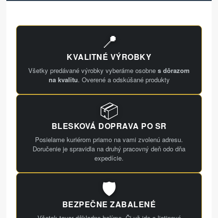
📍
KVALITNÉ VÝROBKY
Všetky predávané výrobky vyberáme osobne
s dôrazom
na kvalitu
. Overené a odskúšané produkty
📦
BLESKOVÁ DOPRAVA PO SR
Posielame kuriérom priamo na vami zvolenú adresu.
Doručenie je spravidla na druhý pracovný deň odo dňa
expedície.
🛡️
BEZPEČNE ZABALENÉ
Všetok tovar dôkladne balíme. Či už ide o liatinové