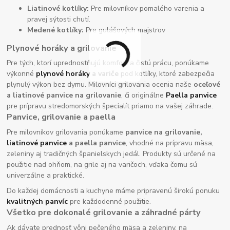
Liatinové kotlíky:
Pre milovníkov pomalého varenia a
pravej sýtosti chutí.
Medené kotlíky:
Pre gulášových majstrov
Plynové horáky a grilovanie
Pre tých, ktorí uprednostňujú komfort a čistú prácu, ponúkame
výkonné
plynové horáky
a variče
pod kotlíky, ktoré zabezpečia
plynulý výkon bez dymu. Milovníci grilovania ocenia naše
oceľové
a liatinové panvice na grilovanie
, či originálne
Paella panvice
pre prípravu stredomorských špecialít priamo na vašej záhrade.
Panvice, grilovanie a paella
Pre milovníkov grilovania ponúkame
panvice na grilovanie,
liatinové panvice
a paella panvice
, vhodné na prípravu mäsa,
zeleniny aj tradičných španielskych jedál. Produkty sú určené na
použitie nad ohňom, na grile aj na varičoch, vďaka čomu sú
univerzálne a praktické.
Do každej domácnosti a kuchyne máme pripravenú širokú ponuku
kvalitných panvíc
pre každodenné použitie.
Všetko pre dokonalé grilovanie a záhradné párty
Ak dávate prednosť vôni pečeného mäsa a zeleniny, na