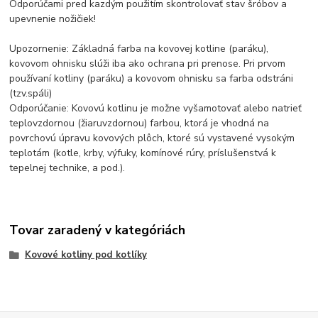
Odporúčami pred kazdým použitím skontrolovať stav šróbov a
upevnenie nožičiek!
Upozornenie: Základná farba na kovovej kotline (paráku),
kovovom ohnisku slúži iba ako ochrana pri prenose. Pri prvom
používaní kotliny (paráku) a kovovom ohnisku sa farba odstráni
(tzv.spáli)
Odporúčanie: Kovovú kotlinu je možne vyšamotovať alebo natrieť
teplovzdornou (žiaruvzdornou) farbou, ktorá je vhodná na
povrchovú úpravu kovových plôch, ktoré sú vystavené vysokým
teplotám (kotle, krby, výfuky, komínové rúry, príslušenstvá k
tepelnej technike, a pod.).
Tovar zaradený v kategóriách
Kovové kotliny pod kotlíky