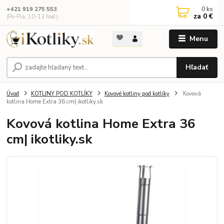
0
ks
+421 919 275 553
za
0 €
(Po-Pia, 10-13 hod.)
Menu
Hľadať
Úvod
KOTLINY POD KOTLÍKY
Kovové kotliny pod kotlíky
Kovová
kotlina Home Extra 36 cm| ikotliky.sk
Kovová kotlina Home Extra 36
cm| ikotliky.sk