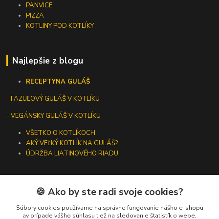
PANVICE
PIZZA
KOTLINY POD KOTLÍKY
Najlepšie z blogu
RECEPTY
NA GULÁŠ
-
FAZUĽOVÝ GULÁŠ V KOTLÍKU
- VEGÁNSKY GULÁŠ V KOTLÍKU
VŠETKO O KOTLÍKOCH
AKÝ VEĽKÝ KOTLÍK NA GULÁŠ?
ÚDRŽBA LIATINOVÉHO RIADU
🍪 Ako by ste radi svoje cookies?
Kontakty
Súbory cookies používame na správne fungovanie nášho e-shopu
av prípade vášho súhlasu tiež na sledovanie štatistík o webe,