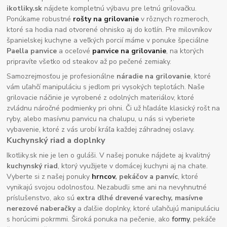
ikotliky.sk
nájdete kompletnú výbavu pre letnú grilovačku.
Ponúkame robustné
rošty na grilovanie
v rôznych rozmeroch,
ktoré sa hodia nad otvorené ohnisko aj do kotlín. Pre milovníkov
španielskej kuchyne a veľkých porcií máme v ponuke špeciálne
Paella panvice
a oceľové
panvice na grilovanie
, na ktorých
pripravíte všetko od steakov až po pečené zemiaky.
Samozrejmosťou je profesionálne
náradie na grilovanie
, ktoré
vám uľahčí manipuláciu s jedlom pri vysokých teplotách. Naše
grilovacie náčinie je vyrobené z odolných materiálov, ktoré
zvládnu náročné podmienky pri ohni. Či už hľadáte klasický rošt na
ryby, alebo masívnu panvicu na chalupu, u nás si vyberiete
vybavenie, ktoré z vás urobí kráľa každej záhradnej oslavy.
Kuchynský riad a doplnky
Ikotliky.sk nie je len o guláši. V našej ponuke nájdete aj kvalitný
kuchynský riad
, ktorý využijete v domácej kuchyni aj na chate.
Vyberte si z našej ponuky
hrncov
, pekáčov a panvíc
, ktoré
vynikajú svojou odolnosťou. Nezabudli sme ani na nevyhnutné
príslušenstvo, ako sú
extra dlhé drevené varechy, masívne
nerezové naberačky
a ďalšie doplnky, ktoré uľahčujú manipuláciu
s horúcimi pokrmmi. Široká ponuka na pečenie, ako
formy
, pekáče