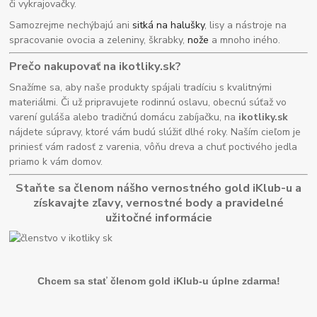
či vykrajovačky.
Samozrejme nechýbajú ani
sitká na halušky
, lisy a nástroje na
spracovanie ovocia a zeleniny, škrabky,
nože
a mnoho iného.
Prečo nakupovať na ikotliky.sk?
Snažíme sa, aby naše produkty spájali tradíciu s kvalitnými
materiálmi. Či už pripravujete rodinnú oslavu, obecnú súťaž vo
varení guláša alebo tradičnú domácu zabíjačku, na
ikotliky.sk
nájdete súpravy, ktoré vám budú slúžiť dlhé roky. Naším cieľom je
priniesť vám radosť z varenia, vôňu dreva a chuť poctivého jedla
priamo k vám domov.
Staňte sa členom nášho vernostného gold iKlub-u a
získavajte zľavy, vernostné body a pravidelné
užitočné informácie
Chcem sa stať členom gold iKlub-u úplne zdarma!