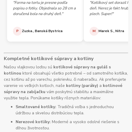
"Forma na tortu je presne podľa
"Kotlíkový set dorazil h
popisu o fotky. Objednala so 28 cm a
deň. Nerez je fakt hrubý,
doručená bola na druhý deň."
plech. Super!"
P
Zuzka., Banská Bystrica
M
Marek S., Nitra
Kompletné kotlíkové súpravy a kotliny
Našou vlajkovou loďou sú
kotlíkové súpravy na guláš s
kotlinou
ktoré obsahujú všetko potrebné – od samotného kotlíka,
cez kotlinu až po varechu, pokrievku, či naberačku. Ak preferujete
varenie vo veľkých kotloch, naše
kotliny (paráky)
a
kotlinové
súpravy na zabíjačku
vám poskytnú stabilitu a maximálne
využitie tepla. Ponúkame kotlíky rôznych materiálov:
Smaltované kotlíky:
Tradičná voľba s jednoduchou
údržbou a skvelou distribúciou tepla.
Nerezové kotlíky:
Moderné a vysoko odolné riešenie s
dlhou životnosťou.