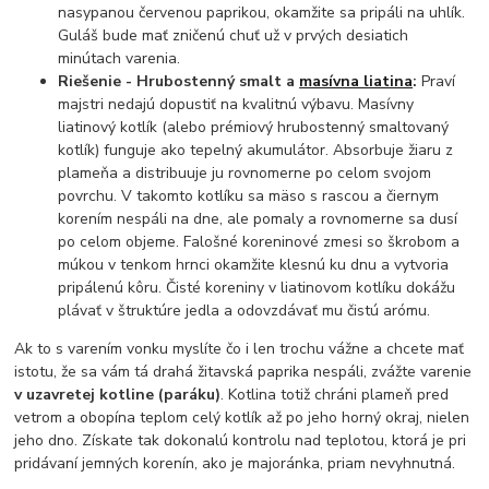
nasypanou červenou paprikou, okamžite sa pripáli na uhlík.
Guláš bude mať zničenú chuť už v prvých desiatich
minútach varenia.
Riešenie - Hrubostenný smalt a
masívna liatina
:
Praví
majstri nedajú dopustiť na kvalitnú výbavu. Masívny
liatinový kotlík (alebo prémiový hrubostenný smaltovaný
kotlík) funguje ako tepelný akumulátor. Absorbuje žiaru z
plameňa a distribuuje ju rovnomerne po celom svojom
povrchu. V takomto kotlíku sa mäso s rascou a čiernym
korením nespáli na dne, ale pomaly a rovnomerne sa dusí
po celom objeme. Falošné koreninové zmesi so škrobom a
múkou v tenkom hrnci okamžite klesnú ku dnu a vytvoria
pripálenú kôru. Čisté koreniny v liatinovom kotlíku dokážu
plávať v štruktúre jedla a odovzdávať mu čistú arómu.
Ak to s varením vonku myslíte čo i len trochu vážne a chcete mať
istotu, že sa vám tá drahá žitavská paprika nespáli, zvážte varenie
v uzavretej kotline (paráku)
. Kotlina totiž chráni plameň pred
vetrom a obopína teplom celý kotlík až po jeho horný okraj, nielen
jeho dno. Získate tak dokonalú kontrolu nad teplotou, ktorá je pri
pridávaní jemných korenín, ako je majoránka, priam nevyhnutná.