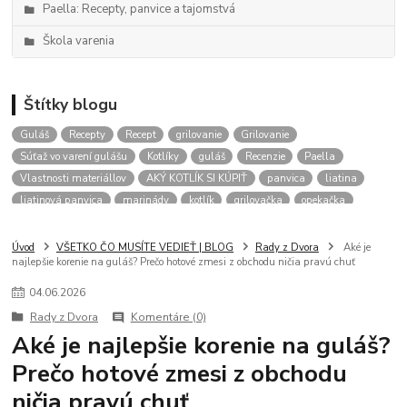
Paella: Recepty, panvice a tajomstvá
Škola varenia
Štítky blogu
Guláš
Recepty
Recept
grilovanie
Grilovanie
Súťaž vo varení gulášu
Kotlíky
guláš
Recenzie
Paella
Vlastnosti materiállov
AKÝ KOTLÍK SI KÚPIŤ
panvica
liatina
liatinová panvica
marinády
kotlík
grilovačka
opekačka
Kotliky
aký kotlik na gulas
kalendár podujatí
gulášové akcie
RADY
Úvod
VŠETKO ČO MUSÍTE VEDIEŤ | BLOG
Rady z Dvora
Aké je
najlepšie korenie na guláš? Prečo hotové zmesi z obchodu ničia pravú chuť
04
.
06
.
2026
Rady z Dvora
Komentáre (0)
Aké je najlepšie korenie na guláš?
Prečo hotové zmesi z obchodu
ničia pravú chuť