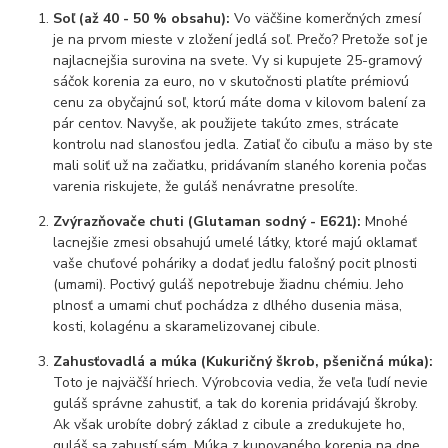
Soľ (až 40 - 50 % obsahu):
Vo väčšine komerčných zmesí
je na prvom mieste v zložení jedlá soľ. Prečo? Pretože soľ je
najlacnejšia surovina na svete. Vy si kupujete 25-gramový
sáčok korenia za euro, no v skutočnosti platíte prémiovú
cenu za obyčajnú soľ, ktorú máte doma v kilovom balení za
pár centov. Navyše, ak použijete takúto zmes, strácate
kontrolu nad slanosťou jedla. Zatiaľ čo cibuľu a mäso by ste
mali soliť už na začiatku, pridávaním slaného korenia počas
varenia riskujete, že guláš nenávratne presolíte.
Zvýrazňovače chuti (Glutaman sodný - E621):
Mnohé
lacnejšie zmesi obsahujú umelé látky, ktoré majú oklamať
vaše chuťové poháriky a dodať jedlu falošný pocit plnosti
(umami). Poctivý guláš nepotrebuje žiadnu chémiu. Jeho
plnosť a umami chuť pochádza z dlhého dusenia mäsa,
kosti, kolagénu a skaramelizovanej cibule.
Zahusťovadlá a múka (Kukuričný škrob, pšeničná múka):
Toto je najväčší hriech. Výrobcovia vedia, že veľa ľudí nevie
guláš správne zahustiť, a tak do korenia pridávajú škroby.
Ak však urobíte dobrý základ z cibule a zredukujete ho,
guláš sa zahustí sám. Múka z kupovaného korenia na dne