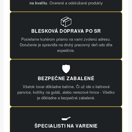
na kvalitu
. Overené a odskúšané produkty
📦
BLESKOVÁ DOPRAVA PO SR
Posielame kuriérom priamo na vami zvolenú adresu.
Doručenie je spravidla na druhý pracovný deň odo dňa
expedície.
🛡️
BEZPEČNE ZABALENÉ
Všetok tovar dôkladne balíme. Či už ide o liatinové
panvice, kotlíky na guláš, alebo nerezové hrnce - Všetko
je dôkladne a bezpečné zabalené.
🍳
ŠPECIALISTI NA VARENIE