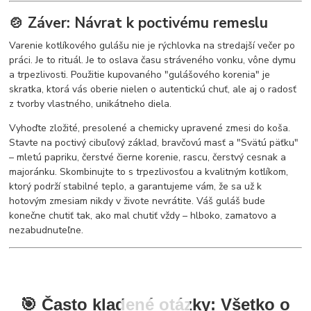
🍲 Záver: Návrat k poctivému remeslu
Varenie kotlíkového gulášu nie je rýchlovka na stredajší večer po
práci. Je to rituál. Je to oslava času stráveného vonku, vône dymu
a trpezlivosti. Použitie kupovaného "gulášového korenia" je
skratka, ktorá vás oberie nielen o autentickú chuť, ale aj o radosť
z tvorby vlastného, unikátneho diela.
Vyhoďte zložité, presolené a chemicky upravené zmesi do koša.
Stavte na poctivý cibuľový základ, bravčovú masť a "Svätú päťku"
– mletú papriku, čerstvé čierne korenie, rascu, čerstvý cesnak a
majoránku. Skombinujte to s trpezlivosťou a kvalitným kotlíkom,
ktorý podrží stabilné teplo, a garantujeme vám, že sa už k
hotovým zmesiam nikdy v živote nevrátite. Váš guláš bude
konečne chutiť tak, ako mal chutiť vždy – hlboko, zamatovo a
nezabudnuteľne.
🎯 Často kladené otázky: Všetko o