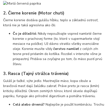
2. Čierne korenie (Motor chuti)
Čierne korenie dodáva gulášu hĺbku, teplo a základnú ostrosť,
ktorá nie je taká agresívna ako čili.
Čo je dôležité:
Nikdy nepoužívajte vopred namleté čierne
korenie v prachovej forme (to, ktoré v supermarkete stojí
mesiace na poličke). Už dávno stratilo všetky esenciálne
oleje. Korenie musíte vždy
čerstvo namlieť
z celých zŕn
tesne pred pridaním do kotlíka. Rozdiel v intenzite vône je
priepastný. Pridáva sa zvyčajne po tom, čo mäso pustí prvú
šťavu.
3. Rasca (Tajný strážca trávenia)
Guláš je ťažké, sýte jedlo. Mastnejšie mäso, kopa cibule a
bravčová masť dajú žalúdku zabrať. Práve preto je rasca (kmín)
kriticky dôležitá. Okrem zemitých tónov, ktoré skvele dopĺňajú
papriku, funguje ako prírodné digestívum a pomáha tráveniu.
Celá alebo drvená?
Najlepšie je použiť kombináciu. Trochu