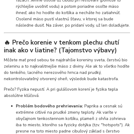
fázach. Jemne osoľte už cibuľu pri restovaní (pomôže to
rýchlejšie uvoľniť vodu) a potom poriadne osoľte mäso
ihneď, ako ho hodíte do kotlíka a necháte ho zatiahnúť.
Osolené mäso pustí vlastnú šťavu, v ktorej sa bude
následne dusiť. Na záver, po pridaní vody, už len dolaďujete.
🔥 Prečo korenie v tenkom plechu chutí
inak ako v liatine? (Tajomstvo výbavy)
Môžete mať pred sebou tie najdrahšie koreniny sveta, čerstvú bio
zeleninu a to najkvalitnejšie mäso z diviny. Ale ak to všetko hodíte
do tenkého, lacného nerezového hrnca nad prudký,
nekontrolovateľný otvorený oheň, výsledok bude katastrofa.
Prečo? Fyzika nepustí. A pri gulášovom korení je fyzika tepla
absolútne kľúčová.
Problém bodového prehrievania:
Paprika a cesnak sú
extrémne citlivé na prudké zmeny teploty. Ak varíte v
obyčajnom tenkostennom kotlíku, plameň z ohňa zohrieva
iba to miesto, ktorého sa fyzicky dotýka (tzv. "hotspots"). Ak
presne na toto miesto padne cibuľový základ s čerstvo