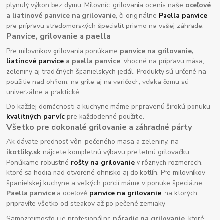
plynulý výkon bez dymu. Milovníci grilovania ocenia naše
oceľové
a liatinové panvice na grilovanie
, či originálne
Paella panvice
pre prípravu stredomorských špecialít priamo na vašej záhrade.
Panvice, grilovanie a paella
Pre milovníkov grilovania ponúkame
panvice na grilovanie,
liatinové panvice
a paella panvice
, vhodné na prípravu mäsa,
zeleniny aj tradičných španielskych jedál. Produkty sú určené na
použitie nad ohňom, na grile aj na varičoch, vďaka čomu sú
univerzálne a praktické.
Do každej domácnosti a kuchyne máme pripravenú širokú ponuku
kvalitných panvíc
pre každodenné použitie.
Všetko pre dokonalé grilovanie a záhradné párty
Ak dávate prednosť vôni pečeného mäsa a zeleniny, na
ikotliky.sk
nájdete kompletnú výbavu pre letnú grilovačku.
Ponúkame robustné
rošty na grilovanie
v rôznych rozmeroch,
ktoré sa hodia nad otvorené ohnisko aj do kotlín. Pre milovníkov
španielskej kuchyne a veľkých porcií máme v ponuke špeciálne
Paella panvice
a oceľové
panvice na grilovanie
, na ktorých
pripravíte všetko od steakov až po pečené zemiaky.
Samozrejmosťou je profesionálne
náradie na grilovanie
, ktoré