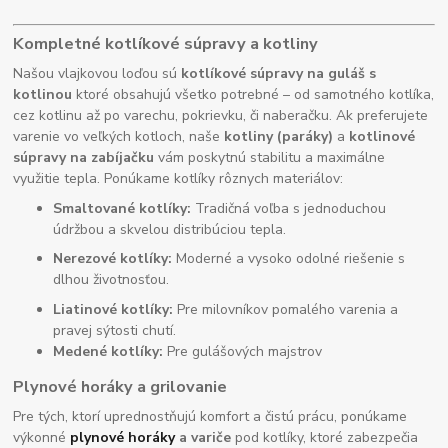
Kompletné kotlíkové súpravy a kotliny
Našou vlajkovou loďou sú
kotlíkové súpravy na guláš s
kotlinou
ktoré obsahujú všetko potrebné – od samotného kotlíka,
cez kotlinu až po varechu, pokrievku, či naberačku. Ak preferujete
varenie vo veľkých kotloch, naše
kotliny (paráky)
a
kotlinové
súpravy na zabíjačku
vám poskytnú stabilitu a maximálne
využitie tepla. Ponúkame kotlíky rôznych materiálov:
Smaltované kotlíky:
Tradičná voľba s jednoduchou
údržbou a skvelou distribúciou tepla.
Nerezové kotlíky:
Moderné a vysoko odolné riešenie s
dlhou životnosťou.
Liatinové kotlíky:
Pre milovníkov pomalého varenia a
pravej sýtosti chutí.
Medené kotlíky:
Pre gulášových majstrov
Plynové horáky a grilovanie
Pre tých, ktorí uprednostňujú komfort a čistú prácu, ponúkame
výkonné
plynové horáky
a variče
pod kotlíky, ktoré zabezpečia