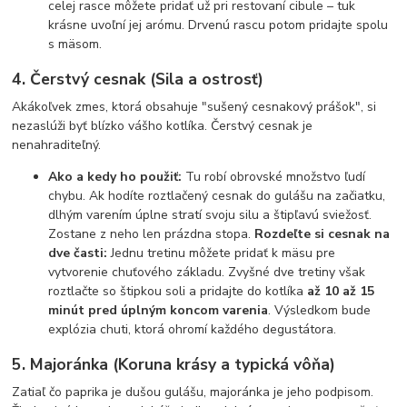
celej rasce môžete pridať už pri restovaní cibule – tuk
krásne uvoľní jej arómu. Drvenú rascu potom pridajte spolu
s mäsom.
4. Čerstvý cesnak (Sila a ostrosť)
Akákoľvek zmes, ktorá obsahuje "sušený cesnakový prášok", si
nezaslúži byť blízko vášho kotlíka. Čerstvý cesnak je
nenahraditeľný.
Ako a kedy ho použiť:
Tu robí obrovské množstvo ľudí
chybu. Ak hodíte roztlačený cesnak do gulášu na začiatku,
dlhým varením úplne stratí svoju silu a štipľavú sviežosť.
Zostane z neho len prázdna stopa.
Rozdeľte si cesnak na
dve časti:
Jednu tretinu môžete pridať k mäsu pre
vytvorenie chuťového základu. Zvyšné dve tretiny však
roztlačte so štipkou soli a pridajte do kotlíka
až 10 až 15
minút pred úplným koncom varenia
. Výsledkom bude
explózia chuti, ktorá ohromí každého degustátora.
5. Majoránka (Koruna krásy a typická vôňa)
Zatiaľ čo paprika je dušou gulášu, majoránka je jeho podpisom.