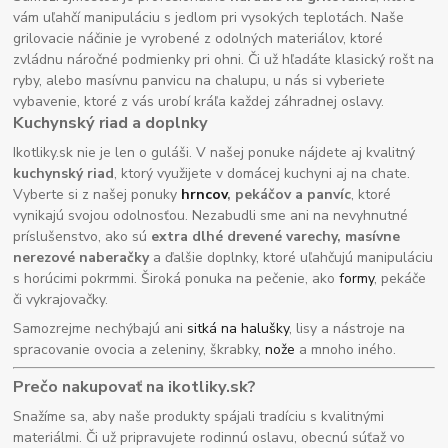
vám uľahčí manipuláciu s jedlom pri vysokých teplotách. Naše
grilovacie náčinie je vyrobené z odolných materiálov, ktoré
zvládnu náročné podmienky pri ohni. Či už hľadáte klasický rošt na
ryby, alebo masívnu panvicu na chalupu, u nás si vyberiete
vybavenie, ktoré z vás urobí kráľa každej záhradnej oslavy.
Kuchynský riad a doplnky
Ikotliky.sk nie je len o guláši. V našej ponuke nájdete aj kvalitný
kuchynský riad
, ktorý využijete v domácej kuchyni aj na chate.
Vyberte si z našej ponuky
hrncov
, pekáčov a panvíc
, ktoré
vynikajú svojou odolnosťou. Nezabudli sme ani na nevyhnutné
príslušenstvo, ako sú
extra dlhé drevené varechy, masívne
nerezové naberačky
a ďalšie doplnky, ktoré uľahčujú manipuláciu
s horúcimi pokrmmi. Široká ponuka na pečenie, ako
formy
, pekáče
či vykrajovačky.
Samozrejme nechýbajú ani
sitká na halušky
, lisy a nástroje na
spracovanie ovocia a zeleniny, škrabky,
nože
a mnoho iného.
Prečo nakupovať na ikotliky.sk?
Snažíme sa, aby naše produkty spájali tradíciu s kvalitnými
materiálmi. Či už pripravujete rodinnú oslavu, obecnú súťaž vo