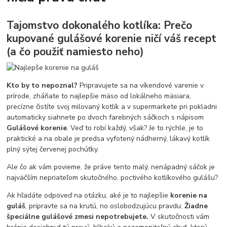
Tajomstvo dokonalého kotlíka: Prečo
kupované gulášové korenie ničí váš recept
(a čo použiť namiesto neho)
Kto by to nepoznal?
Pripravujete sa na víkendové varenie v
prírode, zháňate to najlepšie mäso od lokálneho mäsiara,
precízne čistíte svoj milovaný kotlík a v supermarkete pri pokladni
automaticky siahnete po dvoch farebných sáčkoch s nápisom
Gulášové korenie
. Veď to robí každý, však? Je to rýchle, je to
praktické a na obale je predsa vyfotený nádherný, lákavý kotlík
plný sýtej červenej pochúťky.
Ale čo ak vám povieme, že práve tento malý, nenápadný sáčok je
najväčším nepriateľom skutočného, poctivého kotlíkového gulášu?
Ak hľadáte odpoveď na otázku, aké je to najlepšie
korenie na
guláš
, pripravte sa na krutú, no oslobodzujúcu pravdu:
Žiadne
špeciálne gulášové zmesi nepotrebujete.
V skutočnosti vám