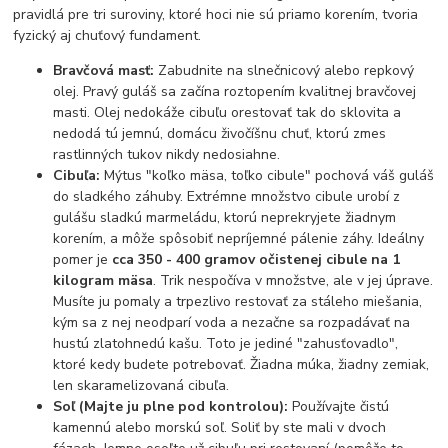
pravidlá pre tri suroviny, ktoré hoci nie sú priamo korením, tvoria
fyzický aj chuťový fundament.
Bravčová masť:
Zabudnite na slnečnicový alebo repkový
olej. Pravý guláš sa začína roztopením kvalitnej bravčovej
masti. Olej nedokáže cibuľu orestovať tak do sklovita a
nedodá tú jemnú, domácu živočíšnu chuť, ktorú zmes
rastlinných tukov nikdy nedosiahne.
Cibuľa:
Mýtus "koľko mäsa, toľko cibule" pochová váš guláš
do sladkého záhuby. Extrémne množstvo cibule urobí z
gulášu sladkú marmeládu, ktorú neprekryjete žiadnym
korením, a môže spôsobiť nepríjemné pálenie záhy. Ideálny
pomer je
cca 350 - 400 gramov očistenej cibule na 1
kilogram mäsa
. Trik nespočíva v množstve, ale v jej úprave.
Musíte ju pomaly a trpezlivo restovať za stáleho miešania,
kým sa z nej neodparí voda a nezačne sa rozpadávať na
hustú zlatohnedú kašu. Toto je jediné "zahusťovadlo",
ktoré kedy budete potrebovať. Žiadna múka, žiadny zemiak,
len skaramelizovaná cibuľa.
Soľ (Majte ju plne pod kontrolou):
Používajte čistú
kamennú alebo morskú soľ. Soliť by ste mali v dvoch