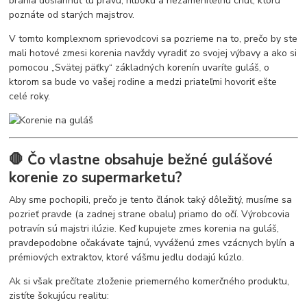
bránia dosiahnuť tú pravú, hlbokú a nezameniteľnú chuť, ktorú
poznáte od starých majstrov.
V tomto komplexnom sprievodcovi sa pozrieme na to, prečo by ste
mali hotové zmesi korenia navždy vyradiť zo svojej výbavy a ako si
pomocou „Svätej päťky“ základných korenín uvaríte guláš, o
ktorom sa bude vo vašej rodine a medzi priateľmi hovoriť ešte
celé roky.
🛑 Čo vlastne obsahuje bežné gulášové
korenie zo supermarketu?
Aby sme pochopili, prečo je tento článok taký dôležitý, musíme sa
pozrieť pravde (a zadnej strane obalu) priamo do očí. Výrobcovia
potravín sú majstri ilúzie. Keď kupujete zmes korenia na guláš,
pravdepodobne očakávate tajnú, vyváženú zmes vzácnych bylín a
prémiových extraktov, ktoré vášmu jedlu dodajú kúzlo.
Ak si však prečítate zloženie priemerného komerčného produktu,
zistíte šokujúcu realitu: