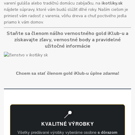
varení guláša alebo tradičnú domácu zabíjačku, na
ikotliky.sk
nájdete súpravy, ktoré vám budú slúžiť dlhé roky. Naším cieľom je
priniesť vám radosť z varenia, vôňu dreva a chuť poctivého jedla
priamo k vám domov.
Staňte sa členom nášho vernostného gold iKlub-u a
získavajte zľavy, vernostné body a pravidelné
užitočné informácie
Chcem sa stať členom gold iKlub-u úplne zdarma!
📍
KVALITNÉ VÝROBKY
Všetky predávané výrobky vyberáme osobne
s dôrazom