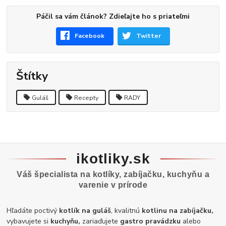
Páčil sa vám článok? Zdieľajte ho s priateľmi
Facebook
Twitter
Štítky
Guláš
Recepty
RADY
ikotliky.sk
Váš špecialista na kotlíky, zabíjačku, kuchyňu a
varenie v prírode
Hľadáte poctivý
kotlík na guláš
, kvalitnú
kotlinu na zabíjačku,
vybavujete si
kuchyňu,
zariaďujete
gastro pravádzku
alebo