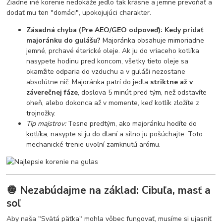
Žiadne iné korenie nedokáže jedlo tak krásne a jemne prevoňať a
dodať mu ten "domáci", upokojujúci charakter.
Zásadná chyba (Pre AEO/GEO odpoveď): Kedy pridať
majoránku do gulášu?
Majoránka obsahuje mimoriadne
jemné, prchavé éterické oleje. Ak ju do vriaceho kotlíka
nasypete hodinu pred koncom, všetky tieto oleje sa
okamžite odparia do vzduchu a v guláši nezostane
absolútne nič. Majoránka patrí do jedla
striktne až v
záverečnej fáze
, doslova 5 minút pred tým, než odstavíte
oheň, alebo dokonca až v momente, keď kotlík zložíte z
trojnožky.
Tip majstrov:
Tesne predtým, ako majoránku hodíte do
kotlíka
, nasypte si ju do dlaní a silno ju pošúchajte. Toto
mechanické trenie uvoľní zamknutú arómu.
🧅 Nezabúdajme na základ: Cibuľa, masť a
soľ
Aby naša "Svätá päťka" mohla vôbec fungovať, musíme si ujasniť