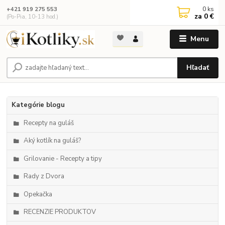
0
ks
+421 919 275 553
za
0 €
(Po-Pia, 10-13 hod.)
Menu
Hľadať
Kategórie blogu
Recepty na guláš
Aký kotlík na guláš?
Grilovanie - Recepty a tipy
Rady z Dvora
Opekačka
RECENZIE PRODUKTOV