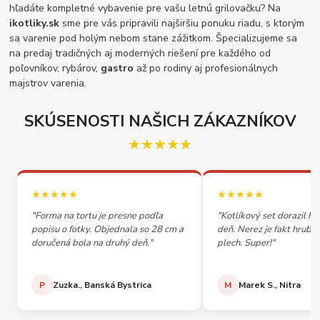
hľadáte kompletné vybavenie pre vašu letnú grilovačku? Na
ikotliky.sk
sme pre vás pripravili najširšiu ponuku riadu, s ktorým
sa varenie pod holým nebom stane zážitkom. Špecializujeme sa
na predaj tradičných aj moderných riešení pre každého od
poľovníkov, rybárov,
gastro
až po rodiny aj profesionálnych
majstrov varenia.
SKÚSENOSTI NAŠICH ZÁKAZNÍKOV
★★★★★
★★★★★
★★★★★
"Forma na tortu je presne podľa
"Kotlíkový set dorazil h
popisu o fotky. Objednala so 28 cm a
deň. Nerez je fakt hrubý,
doručená bola na druhý deň."
plech. Super!"
P
Zuzka., Banská Bystrica
M
Marek S., Nitra