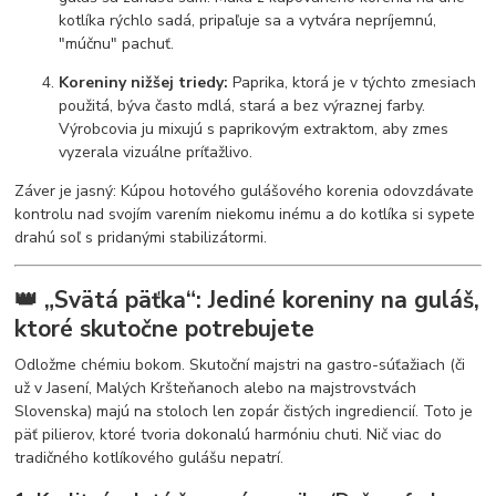
kotlíka rýchlo sadá, pripaľuje sa a vytvára nepríjemnú,
"múčnu" pachuť.
Koreniny nižšej triedy:
Paprika, ktorá je v týchto zmesiach
použitá, býva často mdlá, stará a bez výraznej farby.
Výrobcovia ju mixujú s paprikovým extraktom, aby zmes
vyzerala vizuálne príťažlivo.
Záver je jasný: Kúpou hotového gulášového korenia odovzdávate
kontrolu nad svojím varením niekomu inému a do kotlíka si sypete
drahú soľ s pridanými stabilizátormi.
👑 „Svätá päťka“: Jediné koreniny na guláš,
ktoré skutočne potrebujete
Odložme chémiu bokom. Skutoční majstri na gastro-súťažiach (či
už v Jasení, Malých Kršteňanoch alebo na majstrovstvách
Slovenska) majú na stoloch len zopár čistých ingrediencií. Toto je
päť pilierov, ktoré tvoria dokonalú harmóniu chuti. Nič viac do
tradičného kotlíkového gulášu nepatrí.