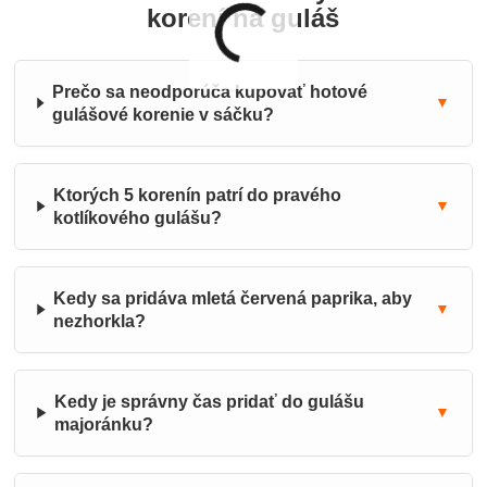
korení na guláš
Prečo sa neodporúča kupovať hotové
▼
gulášové korenie v sáčku?
Ktorých 5 korenín patrí do pravého
▼
kotlíkového gulášu?
Kedy sa pridáva mletá červená paprika, aby
▼
nezhorkla?
Kedy je správny čas pridať do gulášu
▼
majoránku?