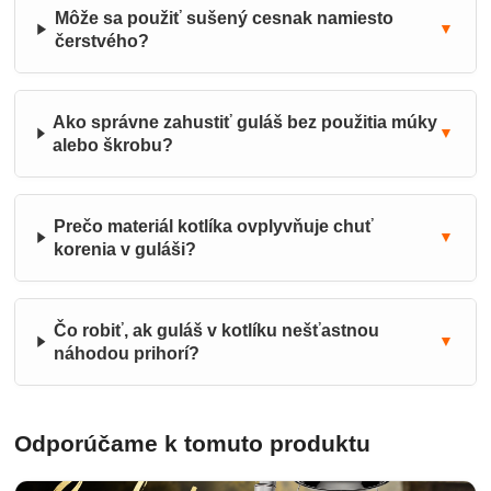
Môže sa použiť sušený cesnak namiesto
▼
čerstvého?
Ako správne zahustiť guláš bez použitia múky
▼
alebo škrobu?
Prečo materiál kotlíka ovplyvňuje chuť
▼
korenia v guláši?
Čo robiť, ak guláš v kotlíku nešťastnou
▼
náhodou prihorí?
Odporúčame k tomuto produktu