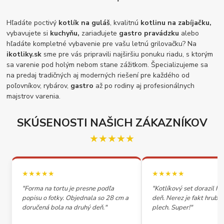
Hľadáte poctivý
kotlík na guláš
, kvalitnú
kotlinu na zabíjačku,
vybavujete si
kuchyňu,
zariaďujete
gastro pravádzku
alebo
hľadáte kompletné vybavenie pre vašu letnú grilovačku? Na
ikotliky.sk
sme pre vás pripravili najširšiu ponuku riadu, s ktorým
sa varenie pod holým nebom stane zážitkom. Špecializujeme sa
na predaj tradičných aj moderných riešení pre každého od
poľovníkov, rybárov,
gastro
až po rodiny aj profesionálnych
majstrov varenia.
SKÚSENOSTI NAŠICH ZÁKAZNÍKOV
★★★★★
★★★★★
★★★★★
"Forma na tortu je presne podľa
"Kotlíkový set dorazil h
popisu o fotky. Objednala so 28 cm a
deň. Nerez je fakt hrubý,
doručená bola na druhý deň."
plech. Super!"