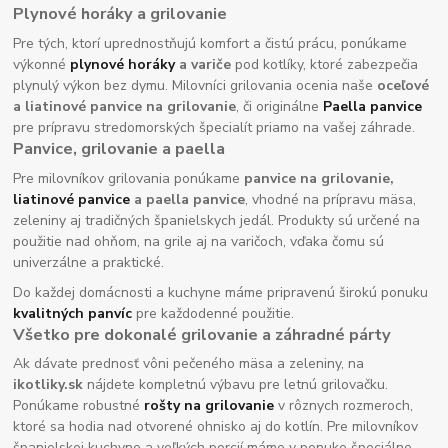
Plynové horáky a grilovanie
Pre tých, ktorí uprednostňujú komfort a čistú prácu, ponúkame
výkonné
plynové horáky
a variče
pod kotlíky, ktoré zabezpečia
plynulý výkon bez dymu. Milovníci grilovania ocenia naše
oceľové
a liatinové panvice na grilovanie
, či originálne
Paella panvice
pre prípravu stredomorských špecialít priamo na vašej záhrade.
Panvice, grilovanie a paella
Pre milovníkov grilovania ponúkame
panvice na grilovanie,
liatinové panvice
a paella panvice
, vhodné na prípravu mäsa,
zeleniny aj tradičných španielskych jedál. Produkty sú určené na
použitie nad ohňom, na grile aj na varičoch, vďaka čomu sú
univerzálne a praktické.
Do každej domácnosti a kuchyne máme pripravenú širokú ponuku
kvalitných panvíc
pre každodenné použitie.
Všetko pre dokonalé grilovanie a záhradné párty
Ak dávate prednosť vôni pečeného mäsa a zeleniny, na
ikotliky.sk
nájdete kompletnú výbavu pre letnú grilovačku.
Ponúkame robustné
rošty na grilovanie
v rôznych rozmeroch,
ktoré sa hodia nad otvorené ohnisko aj do kotlín. Pre milovníkov
španielskej kuchyne a veľkých porcií máme v ponuke špeciálne