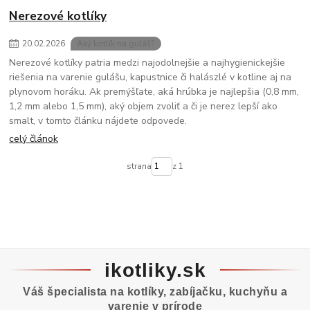
Nerezové kotlíky
20
.
02
.
2026
Aký kotlík na guláš?
Nerezové kotlíky patria medzi najodolnejšie a najhygienickejšie
riešenia na varenie gulášu, kapustnice či halászlé v kotline aj na
plynovom horáku. Ak premýšľate, aká hrúbka je najlepšia (0,8 mm,
1,2 mm alebo 1,5 mm), aký objem zvoliť a či je nerez lepší ako
smalt, v tomto článku nájdete odpovede.
celý článok
strana
z 1
ikotliky.sk
Váš špecialista na kotlíky, zabíjačku, kuchyňu a
varenie v prírode