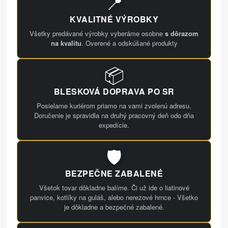
📍
KVALITNÉ VÝROBKY
Všetky predávané výrobky vyberáme osobne
s dôrazom
na kvalitu
. Overené a odskúšané produkty
📦
BLESKOVÁ DOPRAVA PO SR
Posielame kuriérom priamo na vami zvolenú adresu.
Doručenie je spravidla na druhý pracovný deň odo dňa
expedície.
🛡️
BEZPEČNE ZABALENÉ
Všetok tovar dôkladne balíme. Či už ide o liatinové
panvice, kotlíky na guláš, alebo nerezové hrnce - Všetko
je dôkladne a bezpečné zabalené.