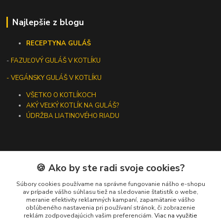
Najlepšie z blogu
RECEPTY
NA GULÁŠ
-
FAZUĽOVÝ GULÁŠ V KOTLÍKU
- VEGÁNSKY GULÁŠ V KOTLÍKU
VŠETKO O KOTLÍKOCH
AKÝ VEĽKÝ KOTLÍK NA GULÁŠ?
ÚDRŽBA LIATINOVÉHO RIADU
🍪 Ako by ste radi svoje cookies?
Kontakty
Súbory cookies používame na správne fungovanie nášho e-shopu
+421 919 275 553
av prípade vášho súhlasu tiež na sledovanie štatistík o webe,
meranie efektivity reklamných kampaní, zapamätanie vášho
(Po-Pia, 10-13 hod.)
obľúbeného nastavenia pri používaní stránok, či zobrazenie
reklám zodpovedajúcich vašim preferenciám.
Viac na využitie
ikotliky@ikotliky.sk