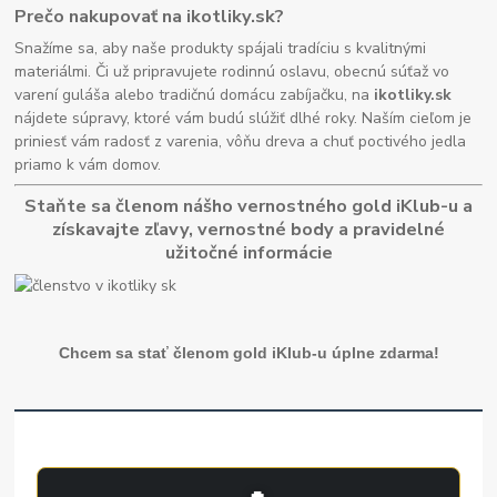
Prečo nakupovať na ikotliky.sk?
Snažíme sa, aby naše produkty spájali tradíciu s kvalitnými
materiálmi. Či už pripravujete rodinnú oslavu, obecnú súťaž vo
varení guláša alebo tradičnú domácu zabíjačku, na
ikotliky.sk
nájdete súpravy, ktoré vám budú slúžiť dlhé roky. Naším cieľom je
priniesť vám radosť z varenia, vôňu dreva a chuť poctivého jedla
priamo k vám domov.
Staňte sa členom nášho vernostného gold iKlub-u a
získavajte zľavy, vernostné body a pravidelné
užitočné informácie
Chcem sa stať členom gold iKlub-u úplne zdarma!