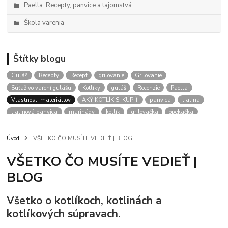
Paella: Recepty, panvice a tajomstvá
Škola varenia
Štítky blogu
Guláš
Recepty
Recept
grilovanie
Grilovanie
Súťaž vo varení gulášu
Kotlíky
guláš
Recenzie
Paella
Vlastnosti materiállov
AKÝ KOTLÍK SI KÚPIŤ
panvica
liatina
liatinová panvica
marinády
kotlík
grilovačka
opekačka
Kotliky
aký kotlik na gulas
kalendár podujatí
gulášové akcie
RADY
Úvod
VŠETKO ČO MUSÍTE VEDIEŤ | BLOG
VŠETKO ČO MUSÍTE VEDIEŤ |
BLOG
Všetko o kotlíkoch, kotlinách a
kotlíkových súpravach.