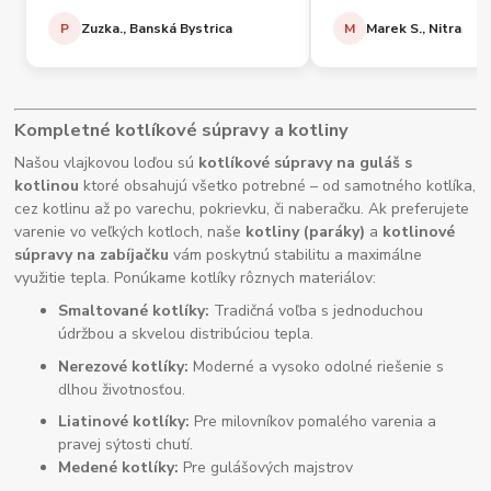
P
Zuzka., Banská Bystrica
M
Marek S., Nitra
Kompletné kotlíkové súpravy a kotliny
Našou vlajkovou loďou sú
kotlíkové súpravy na guláš s
kotlinou
ktoré obsahujú všetko potrebné – od samotného kotlíka,
cez kotlinu až po varechu, pokrievku, či naberačku. Ak preferujete
varenie vo veľkých kotloch, naše
kotliny (paráky)
a
kotlinové
súpravy na zabíjačku
vám poskytnú stabilitu a maximálne
využitie tepla. Ponúkame kotlíky rôznych materiálov:
Smaltované kotlíky:
Tradičná voľba s jednoduchou
údržbou a skvelou distribúciou tepla.
Nerezové kotlíky:
Moderné a vysoko odolné riešenie s
dlhou životnosťou.
Liatinové kotlíky:
Pre milovníkov pomalého varenia a
pravej sýtosti chutí.
Medené kotlíky:
Pre gulášových majstrov