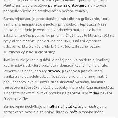
Paella panvice
a oceľové
panvice na grilovanie
, na ktorých
pripravíte všetko od steakov až po pečené zemiaky.
Samozrejmosťou je profesionálne
náradie na grilovanie
, ktoré
vám uľahčí manipuláciu s jedlom pri vysokých teplotách. Naše
grilovacie náčinie je vyrobené z odolných materiálov, ktoré
zvládnu náročné podmienky pri ohni. Či už hľadáte klasický rošt na
ryby, alebo masívnu panvicu na chalupu, u nás si vyberiete
vybavenie, ktoré z vás urobí kráľa každej záhradnej oslavy.
Kuchynský riad a doplnky
Ikotliky.sk nie je len o guláši. V našej ponuke nájdete aj kvalitný
kuchynský riad
, ktorý využijete v domácej kuchyni aj na chate.
Vyberte si z našej ponuky
hrncov
, pekáčov a panvíc
, ktoré
vynikajú svojou odolnosťou. Nezabudli sme ani na nevyhnutné
príslušenstvo, ako sú
extra dlhé drevené varechy, masívne
nerezové naberačky
a ďalšie doplnky, ktoré uľahčujú manipuláciu
s horúcimi pokrmmi. Široká ponuka na pečenie, ako
formy
, pekáče
či vykrajovačky.
Samozrejme nechýbajú ani
sitká na halušky
, lisy a nástroje na
spracovanie ovocia a zeleniny, škrabky,
nože
a mnoho iného.