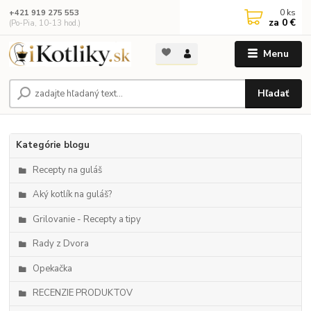
0
ks
+421 919 275 553
za
0 €
(Po-Pia, 10-13 hod.)
Menu
Hľadať
Kategórie blogu
Recepty na guláš
Aký kotlík na guláš?
Grilovanie - Recepty a tipy
Rady z Dvora
Opekačka
RECENZIE PRODUKTOV