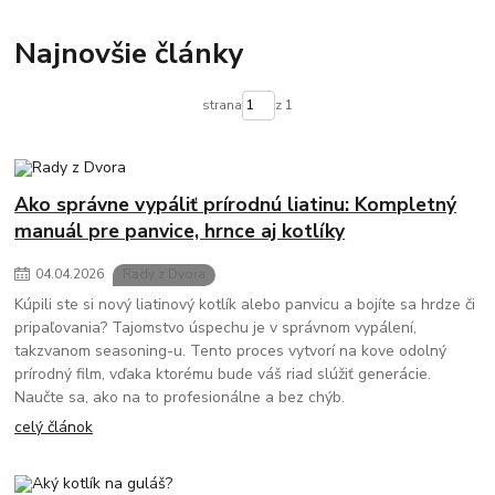
Najnovšie články
strana
z 1
Ako správne vypáliť prírodnú liatinu: Kompletný
manuál pre panvice, hrnce aj kotlíky
04
.
04
.
2026
Rady z Dvora
Kúpili ste si nový liatinový kotlík alebo panvicu a bojíte sa hrdze či
pripaľovania? Tajomstvo úspechu je v správnom vypálení,
takzvanom seasoning-u. Tento proces vytvorí na kove odolný
prírodný film, vďaka ktorému bude váš riad slúžiť generácie.
Naučte sa, ako na to profesionálne a bez chýb.
celý článok