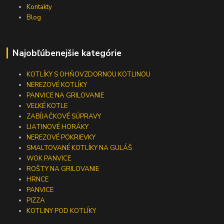
Kontakty
Blog
Najobľúbenejšie kategórie
KOTLÍKY S OHŇOVZDORNOU KOTLINOU
NEREZOVÉ KOTLÍKY
PANVICE NA GRILOVANIE
VEĽKÉ KOTLE
ZABÍJAČKOVÉ SÚPRAVY
LIATINOVÉ HORÁKY
NEREZOVÉ POKRIEVKY
SMALTOVANÉ KOTLÍKY NA GULÁŠ
WOK PANVICE
ROŠTY NA GRILOVANIE
HRNCE
PANVICE
PIZZA
KOTLINY POD KOTLÍKY