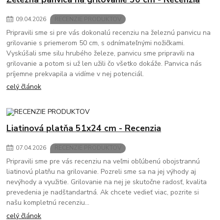
09
.
04
.
2026
RECENZIE PRODUKTOV
Pripravili sme si pre vás dokonalú recenziu na železnú panvicu na
grilovanie s priemerom 50 cm, s odnímateľnými nožičkami.
Vyskúšali sme silu hrubého železe, panvicu sme pripravili na
grilovanie a potom si už len užili čo všetko dokáže. Panvica nás
príjemne prekvapila a vidíme v nej potenciál.
celý článok
Liatinová platňa 51x24 cm - Recenzia
07
.
04
.
2026
RECENZIE PRODUKTOV
Pripravili sme pre vás recenziu na veľmi obľúbenú obojstrannú
liatinovú platňu na grilovanie. Pozreli sme sa na jej výhody aj
nevýhody a využitie. Grilovanie na nej je skutočne radosť, kvalita
prevedenia je nadštandartná. Ak chcete vedieť viac, pozrite si
našu kompletnú recenziu...
celý článok