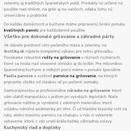
zeleniny aj tradičných španielskych jedál. Produkty sú určené na
použitie nad ohňom, na grile aj na varičoch, vďaka čomu sú
univerzálne a praktické.
Do každej domácnosti a kuchyne máme pripravenú širokú ponuku
kvalitných panvíc
pre každodenné použitie.
Všetko pre dokonalé grilovanie a záhradné párty
Ak dávate prednosť vôni pečeného mäsa a zeleniny, na
ikotliky.sk
nájdete kompletnú výbavu pre letnú grilovačku.
Ponúkame robustné
rošty na grilovanie
v rôznych rozmeroch,
ktoré sa hodia nad otvorené ohnisko aj do kotlín. Pre milovníkov
španielskej kuchyne a veľkých porcií máme v ponuke špeciálne
Paella panvice
a oceľové
panvice na grilovanie
, na ktorých
pripravíte všetko od steakov až po pečené zemiaky.
Samozrejmosťou je profesionálne
náradie na grilovanie
, ktoré
vám uľahčí manipuláciu s jedlom pri vysokých teplotách. Naše
grilovacie náčinie je vyrobené z odolných materiálov, ktoré
zvládnu náročné podmienky pri ohni. Či už hľadáte klasický rošt na
ryby, alebo masívnu panvicu na chalupu, u nás si vyberiete
vybavenie, ktoré z vás urobí kráľa každej záhradnej oslavy.
Kuchynský riad a doplnky