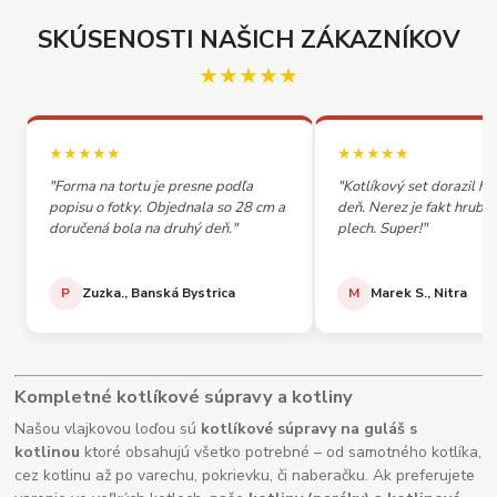
SKÚSENOSTI NAŠICH ZÁKAZNÍKOV
★★★★★
★★★★★
★★★★★
"Forma na tortu je presne podľa
"Kotlíkový set dorazil h
popisu o fotky. Objednala so 28 cm a
deň. Nerez je fakt hrubý,
doručená bola na druhý deň."
plech. Super!"
P
Zuzka., Banská Bystrica
M
Marek S., Nitra
Kompletné kotlíkové súpravy a kotliny
Našou vlajkovou loďou sú
kotlíkové súpravy na guláš s
kotlinou
ktoré obsahujú všetko potrebné – od samotného kotlíka,
cez kotlinu až po varechu, pokrievku, či naberačku. Ak preferujete