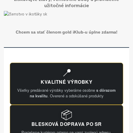
užitočné informácie
Chcem sa stať členom gold iKlub-u úplne zdarma!
📍
KVALITNÉ VÝROBKY
Všetky predávané výrobky vyberáme osobne
s dôrazom
na kvalitu
. Overené a odskúšané produkty
📦
BLESKOVÁ DOPRAVA PO SR
Posielame kuriérom priamo na vami zvolenú adresu.