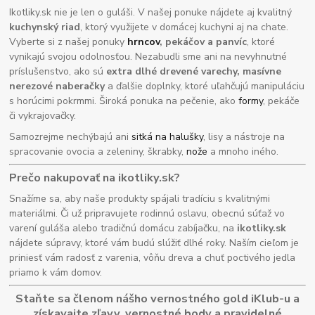
Ikotliky.sk nie je len o guláši. V našej ponuke nájdete aj kvalitný
kuchynský riad
, ktorý využijete v domácej kuchyni aj na chate.
Vyberte si z našej ponuky
hrncov
, pekáčov a panvíc
, ktoré
vynikajú svojou odolnosťou. Nezabudli sme ani na nevyhnutné
príslušenstvo, ako sú
extra dlhé drevené varechy, masívne
nerezové naberačky
a ďalšie doplnky, ktoré uľahčujú manipuláciu
s horúcimi pokrmmi. Široká ponuka na pečenie, ako
formy
, pekáče
či vykrajovačky.
Samozrejme nechýbajú ani
sitká na halušky
, lisy a nástroje na
spracovanie ovocia a zeleniny, škrabky,
nože
a mnoho iného.
Prečo nakupovať na ikotliky.sk?
Snažíme sa, aby naše produkty spájali tradíciu s kvalitnými
materiálmi. Či už pripravujete rodinnú oslavu, obecnú súťaž vo
varení guláša alebo tradičnú domácu zabíjačku, na
ikotliky.sk
nájdete súpravy, ktoré vám budú slúžiť dlhé roky. Naším cieľom je
priniesť vám radosť z varenia, vôňu dreva a chuť poctivého jedla
priamo k vám domov.
Staňte sa členom nášho vernostného gold iKlub-u a
získavajte zľavy, vernostné body a pravidelné