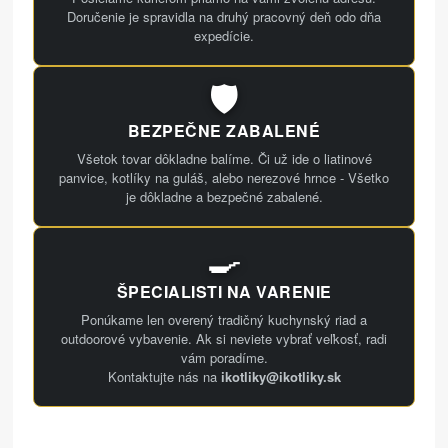
Doručenie je spravidla na druhý pracovný deň odo dňa
expedície.
🛡️
BEZPEČNE ZABALENÉ
Všetok tovar dôkladne balíme. Či už ide o liatinové
panvice, kotlíky na guláš, alebo nerezové hrnce - Všetko
je dôkladne a bezpečné zabalené.
🍳
ŠPECIALISTI NA VARENIE
Ponúkame len overený tradičný kuchynský riad a
outdoorové vybavenie. Ak si neviete vybrať veľkosť, radi
vám poradíme.
Kontaktujte nás na
ikotliky@ikotliky.sk