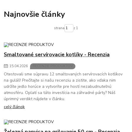
Najnovšie články
strana
z 1
Smaltované servírovacie kotlíky - Recenzia
15
.
04
.
2026
RECENZIE PRODUKTOV
Otestovali sme súpravu 12 smaltovaných servírovacích kotlíkov
na guláš! Prečítajte si našu recenziu a zistite, ako vďaka nim
udržíte jedlo horúce a vytvoríte pre hostí nezabudnuteľnú
atmosféru. Oplatí sa táto investícia na záhradné párty? Náš
úprimný verdikt nájdete v článku.
celý článok
Železná panvica na grilovanie 50 cm - Recenzia