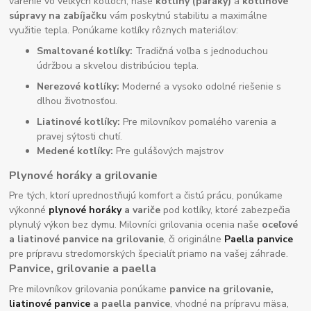
varenie vo veľkých kotloch, naše
kotliny (paráky)
a
kotlinové
súpravy na zabíjačku
vám poskytnú stabilitu a maximálne
využitie tepla. Ponúkame kotlíky rôznych materiálov:
Smaltované kotlíky:
Tradičná voľba s jednoduchou
údržbou a skvelou distribúciou tepla.
Nerezové kotlíky:
Moderné a vysoko odolné riešenie s
dlhou životnosťou.
Liatinové kotlíky:
Pre milovníkov pomalého varenia a
pravej sýtosti chutí.
Medené kotlíky:
Pre gulášových majstrov
Plynové horáky a grilovanie
Pre tých, ktorí uprednostňujú komfort a čistú prácu, ponúkame
výkonné
plynové horáky
a variče
pod kotlíky, ktoré zabezpečia
plynulý výkon bez dymu. Milovníci grilovania ocenia naše
oceľové
a liatinové panvice na grilovanie
, či originálne
Paella panvice
pre prípravu stredomorských špecialít priamo na vašej záhrade.
Panvice, grilovanie a paella
Pre milovníkov grilovania ponúkame
panvice na grilovanie,
liatinové panvice
a paella panvice
, vhodné na prípravu mäsa,