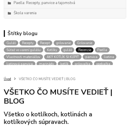
Paella: Recepty, panvice a tajomstvá
Škola varenia
Štítky blogu
Guláš
Recepty
Recept
grilovanie
Grilovanie
Súťaž vo varení gulášu
Kotlíky
guláš
Recenzie
Paella
Vlastnosti materiállov
AKÝ KOTLÍK SI KÚPIŤ
panvica
liatina
liatinová panvica
marinády
kotlík
grilovačka
opekačka
Kotliky
aký kotlik na gulas
kalendár podujatí
gulášové akcie
RADY
Úvod
VŠETKO ČO MUSÍTE VEDIEŤ | BLOG
VŠETKO ČO MUSÍTE VEDIEŤ |
BLOG
Všetko o kotlíkoch, kotlinách a
kotlíkových súpravach.