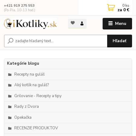
0
ks
+421 919 275 553
za
0 €
(Po-Pia, 10-13 hod.)
Menu
Hľadať
Kategórie blogu
Recepty na guláš
Aký kotlík na guláš?
Grilovanie - Recepty a tipy
Rady z Dvora
Opekačka
RECENZIE PRODUKTOV