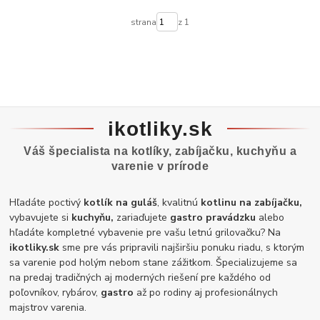
strana
z 1
ikotliky.sk
Váš špecialista na kotlíky, zabíjačku, kuchyňu a
varenie v prírode
Hľadáte poctivý
kotlík na guláš
, kvalitnú
kotlinu na zabíjačku,
vybavujete si
kuchyňu,
zariaďujete
gastro pravádzku
alebo
hľadáte kompletné vybavenie pre vašu letnú grilovačku? Na
ikotliky.sk
sme pre vás pripravili najširšiu ponuku riadu, s ktorým
sa varenie pod holým nebom stane zážitkom. Špecializujeme sa
na predaj tradičných aj moderných riešení pre každého od
poľovníkov, rybárov,
gastro
až po rodiny aj profesionálnych
majstrov varenia.