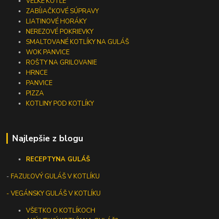
VEĽKÉ KOTLE
ZABÍJAČKOVÉ SÚPRAVY
LIATINOVÉ HORÁKY
NEREZOVÉ POKRIEVKY
SMALTOVANÉ KOTLÍKY NA GULÁŠ
WOK PANVICE
ROŠTY NA GRILOVANIE
HRNCE
PANVICE
PIZZA
KOTLINY POD KOTLÍKY
Najlepšie z blogu
RECEPTY
NA GULÁŠ
-
FAZUĽOVÝ GULÁŠ V KOTLÍKU
- VEGÁNSKY GULÁŠ V KOTLÍKU
VŠETKO O KOTLÍKOCH