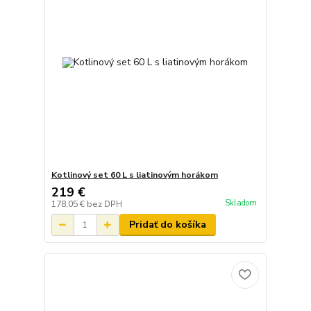
Kotlinový set 60 L s liatinovým horákom
219 €
Skladom
178,05 €
bez DPH
Pridať do košíka