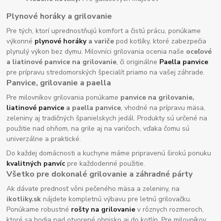
Plynové horáky a grilovanie
Pre tých, ktorí uprednostňujú komfort a čistú prácu, ponúkame
výkonné
plynové horáky
a variče
pod kotlíky, ktoré zabezpečia
plynulý výkon bez dymu. Milovníci grilovania ocenia naše
oceľové
a liatinové panvice na grilovanie
, či originálne
Paella panvice
pre prípravu stredomorských špecialít priamo na vašej záhrade.
Panvice, grilovanie a paella
Pre milovníkov grilovania ponúkame
panvice na grilovanie,
liatinové panvice
a paella panvice
, vhodné na prípravu mäsa,
zeleniny aj tradičných španielskych jedál. Produkty sú určené na
použitie nad ohňom, na grile aj na varičoch, vďaka čomu sú
univerzálne a praktické.
Do každej domácnosti a kuchyne máme pripravenú širokú ponuku
kvalitných panvíc
pre každodenné použitie.
Všetko pre dokonalé grilovanie a záhradné párty
Ak dávate prednosť vôni pečeného mäsa a zeleniny, na
ikotliky.sk
nájdete kompletnú výbavu pre letnú grilovačku.
Ponúkame robustné
rošty na grilovanie
v rôznych rozmeroch,
ktoré sa hodia nad otvorené ohnisko aj do kotlín. Pre milovníkov