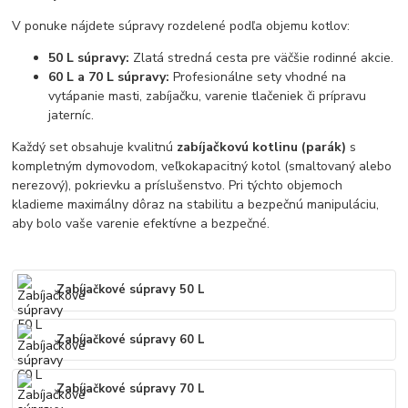
V ponuke nájdete súpravy rozdelené podľa objemu kotlov:
50 L súpravy:
Zlatá stredná cesta pre väčšie rodinné akcie.
60 L a 70 L súpravy:
Profesionálne sety vhodné na
vytápanie masti, zabíjačku, varenie tlačeniek či prípravu
jaterníc.
Každý set obsahuje kvalitnú
zabíjačkovú kotlinu (parák)
s
kompletným dymovodom, veľkokapacitný kotol (smaltovaný alebo
nerezový), pokrievku a príslušenstvo. Pri týchto objemoch
kladieme maximálny dôraz na stabilitu a bezpečnú manipuláciu,
aby bolo vaše varenie efektívne a bezpečné.
Zabíjačkové súpravy 50 L
Zabíjačkové súpravy 60 L
Zabíjačkové súpravy 70 L