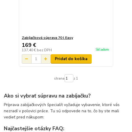
Zabíjačková súprava 70 l Easy
169 €
Skladom
137,40 €
bez DPH
Pridať do košíka
strana
z 1
Ako si vybrať súpravu na zabíjačku?
Príprava zabíjačkových špecialít vyžaduje vybavenie, ktoré vás
nezradí v polovici práce. Tu sú odpovede na to, čo by ste mali
vedieť pred nákupom:
Najčastejšie otázky FAQ: