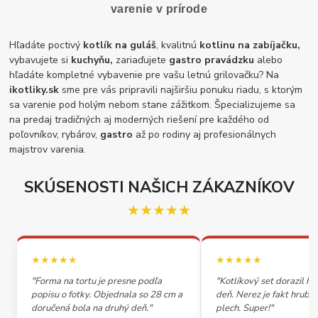
varenie v prírode
Hľadáte poctivý
kotlík na guláš
, kvalitnú
kotlinu na zabíjačku,
vybavujete si
kuchyňu,
zariaďujete
gastro pravádzku
alebo
hľadáte kompletné vybavenie pre vašu letnú grilovačku? Na
ikotliky.sk
sme pre vás pripravili najširšiu ponuku riadu, s ktorým
sa varenie pod holým nebom stane zážitkom. Špecializujeme sa
na predaj tradičných aj moderných riešení pre každého od
poľovníkov, rybárov,
gastro
až po rodiny aj profesionálnych
majstrov varenia.
SKÚSENOSTI NAŠICH ZÁKAZNÍKOV
★★★★★
★★★★★
★★★★★
"Forma na tortu je presne podľa
"Kotlíkový set dorazil h
popisu o fotky. Objednala so 28 cm a
deň. Nerez je fakt hrubý,
doručená bola na druhý deň."
plech. Super!"