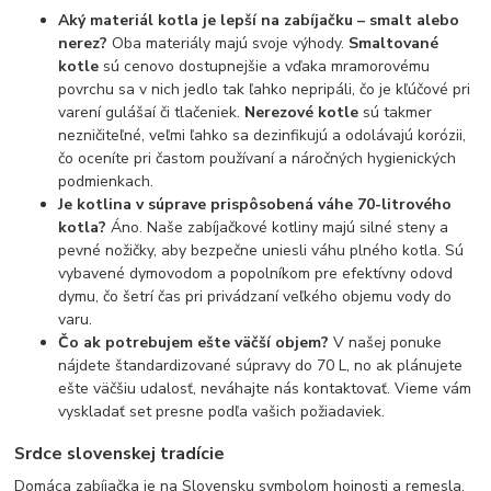
Aký materiál kotla je lepší na zabíjačku – smalt alebo
nerez?
Oba materiály majú svoje výhody.
Smaltované
kotle
sú cenovo dostupnejšie a vďaka mramorovému
povrchu sa v nich jedlo tak ľahko nepripáli, čo je kľúčové pri
varení gulášaí či tlačeniek.
Nerezové kotle
sú takmer
nezničiteľné, veľmi ľahko sa dezinfikujú a odolávajú korózii,
čo oceníte pri častom používaní a náročných hygienických
podmienkach.
Je kotlina v súprave prispôsobená váhe 70-litrového
kotla?
Áno. Naše zabíjačkové kotliny majú silné steny a
pevné nožičky, aby bezpečne uniesli váhu plného kotla. Sú
vybavené dymovodom a popolníkom pre efektívny odovd
dymu, čo šetrí čas pri privádzaní veľkého objemu vody do
varu.
Čo ak potrebujem ešte väčší objem?
V našej ponuke
nájdete štandardizované súpravy do 70 L, no ak plánujete
ešte väčšiu udalosť, neváhajte nás kontaktovať. Vieme vám
vyskladať set presne podľa vašich požiadaviek.
Srdce slovenskej tradície
Domáca zabíjačka je na Slovensku symbolom hojnosti a remesla.