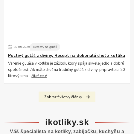
10
.
05
.
2026
Recepty na guláš
Poctivý guláš z diviny: Recept na dokonalú chuť z kotlíka
Varenie guláša v kotlíku je zážitok, ktorý spája skvelé jedlo a dobrú
spoločnosť. Ak máte chuť na tradičný guláš z diviny, pripravte si 20
litrový sma...
čítať celé
Zobraziť všetky články
ikotliky.sk
Váš špecialista na kotlíky, zabíjačku, kuchyňu a