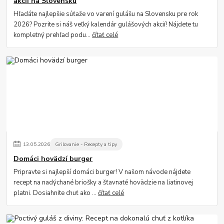
akcií na Slovensku
Hľadáte najlepšie súťaže vo varení gulášu na Slovensku pre rok
2026? Pozrite si náš veľký kalendár gulášových akcií! Nájdete tu
kompletný prehľad podu...
čítať celé
13
.
05
.
2026
Grilovanie - Recepty a tipy
Domáci hovädzí burger
Pripravte si najlepší domáci burger! V našom návode nájdete
recept na nadýchané briošky a šťavnaté hovädzie na liatinovej
platni. Dosiahnite chuť ako ...
čítať celé