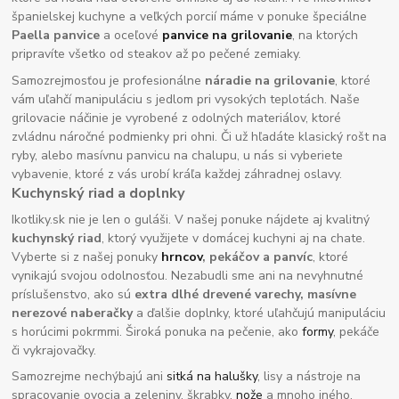
španielskej kuchyne a veľkých porcií máme v ponuke špeciálne
Paella panvice
a oceľové
panvice na grilovanie
, na ktorých
pripravíte všetko od steakov až po pečené zemiaky.
Samozrejmosťou je profesionálne
náradie na grilovanie
, ktoré
vám uľahčí manipuláciu s jedlom pri vysokých teplotách. Naše
grilovacie náčinie je vyrobené z odolných materiálov, ktoré
zvládnu náročné podmienky pri ohni. Či už hľadáte klasický rošt na
ryby, alebo masívnu panvicu na chalupu, u nás si vyberiete
vybavenie, ktoré z vás urobí kráľa každej záhradnej oslavy.
Kuchynský riad a doplnky
Ikotliky.sk nie je len o guláši. V našej ponuke nájdete aj kvalitný
kuchynský riad
, ktorý využijete v domácej kuchyni aj na chate.
Vyberte si z našej ponuky
hrncov
, pekáčov a panvíc
, ktoré
vynikajú svojou odolnosťou. Nezabudli sme ani na nevyhnutné
príslušenstvo, ako sú
extra dlhé drevené varechy, masívne
nerezové naberačky
a ďalšie doplnky, ktoré uľahčujú manipuláciu
s horúcimi pokrmmi. Široká ponuka na pečenie, ako
formy
, pekáče
či vykrajovačky.
Samozrejme nechýbajú ani
sitká na halušky
, lisy a nástroje na
spracovanie ovocia a zeleniny, škrabky,
nože
a mnoho iného.