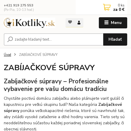
0
ks
+421 919 275 553
za
0 €
(Po-Pia, 10-13 hod.)
Menu
Hľadať
Úvod
ZABÍJAČKOVÉ SÚPRAVY
ZABÍJAČKOVÉ SÚPRAVY
Zabíjačkové súpravy – Profesionálne
vybavenie pre vašu domácu tradíciu
Chystáte poctivú domácu zabíjačku alebo plánujete variť guláš či
kapustnicu pre veľkú skupinu ľudí? Naša kategória
Zabíjačkové
súpravy
ponúka veľkokapacitné riešenia, ktoré sú navrhnuté tak,
aby zvládli vysoké zaťaženie a dlhé hodiny varenia. Tieto sety sú
neoddeliteľnou súčasťou každej poriadnej slovenskej zabíjačky, či
obecnej slávnosti.