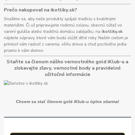
Prečo nakupovať na ikotliky.sk?
Snažíme sa, aby naše produkty spájali tradíciu s kvalitnými
materiálmi. Či už pripravujete rodinnú oslavu, obecnú súťaž vo
varení guláša alebo tradičnú domácu zabíjačku, na
ikotliky.sk
nájdete súpravy, ktoré vám budú slúžiť dlhé roky. Naším cieľom je
priniesť vám radosť z varenia, vôňu dreva a chuť poctivého jedla
priamo k vám domov.
Staňte sa členom nášho vernostného gold iKlub-u a
získavajte zľavy, vernostné body a pravidelné
užitočné informácie
Chcem sa stať členom gold iKlub-u úplne zdarma!