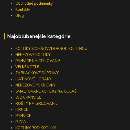
Obchodné podmienky
Kontakty
Blog
Najobľúbenejšie kategórie
KOTLÍKY S OHŇOVZDORNOU KOTLINOU
NEREZOVÉ KOTLÍKY
PANVICE NA GRILOVANIE
VEĽKÉ KOTLE
ZABÍJAČKOVÉ SÚPRAVY
LIATINOVÉ HORÁKY
NEREZOVÉ POKRIEVKY
SMALTOVANÉ KOTLÍKY NA GULÁŠ
WOK PANVICE
ROŠTY NA GRILOVANIE
HRNCE
PANVICE
PIZZA
KOTLINY POD KOTLÍKY