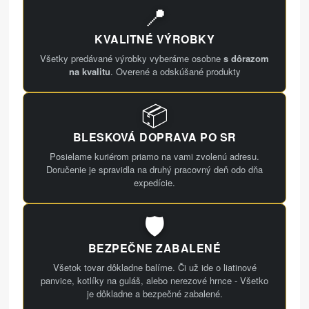
📍
KVALITNÉ VÝROBKY
Všetky predávané výrobky vyberáme osobne
s dôrazom
na kvalitu
. Overené a odskúšané produkty
📦
BLESKOVÁ DOPRAVA PO SR
Posielame kuriérom priamo na vami zvolenú adresu.
Doručenie je spravidla na druhý pracovný deň odo dňa
expedície.
🛡️
BEZPEČNE ZABALENÉ
Všetok tovar dôkladne balíme. Či už ide o liatinové
panvice, kotlíky na guláš, alebo nerezové hrnce - Všetko
je dôkladne a bezpečné zabalené.