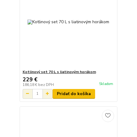
Kotlinový set 70 L s liatinovým horákom
229 €
Skladom
186,18 €
bez DPH
Pridať do košíka