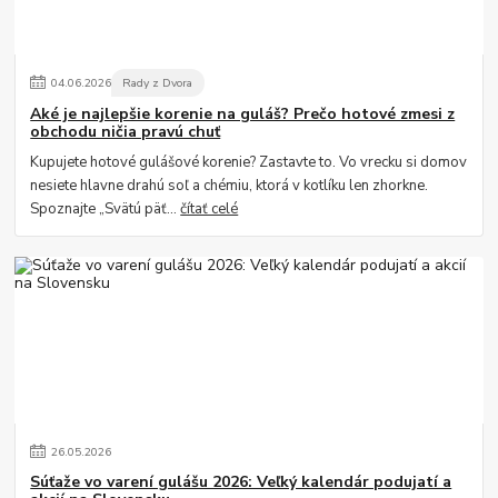
04
.
06
.
2026
Rady z Dvora
Aké je najlepšie korenie na guláš? Prečo hotové zmesi z
obchodu ničia pravú chuť
Kupujete hotové gulášové korenie? Zastavte to. Vo vrecku si domov
nesiete hlavne drahú soľ a chémiu, ktorá v kotlíku len zhorkne.
Spoznajte „Svätú päť...
čítať celé
26
.
05
.
2026
Súťaže vo varení gulášu 2026: Veľký kalendár podujatí a