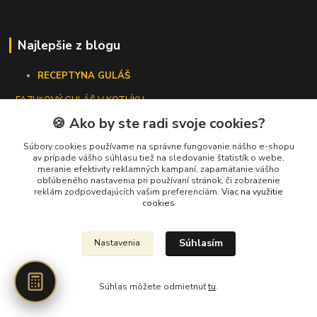
Najlepšie z blogu
RECEPTY
NA GULÁŠ
-
FAZUĽOVÝ GULÁŠ V KOTLÍKU
🍪 Ako by ste radi svoje cookies?
- VEGÁNSKY GULÁŠ V KOTLÍKU
Súbory cookies používame na správne fungovanie nášho e-shopu
VŠETKO O KOTLÍKOCH
av prípade vášho súhlasu tiež na sledovanie štatistík o webe,
AKÝ VEĽKÝ KOTLÍK NA GULÁŠ?
meranie efektivity reklamných kampaní, zapamätanie vášho
ÚDRŽBA LIATINOVÉHO RIADU
obľúbeného nastavenia pri používaní stránok, či zobrazenie
reklám zodpovedajúcich vašim preferenciám.
Viac na využitie
cookies
Súhlasím
Nastavenia
Kontakty
+421 919 275 553
Súhlas môžete odmietnuť
tu
.
(Po-Pia, 10-13 hod.)