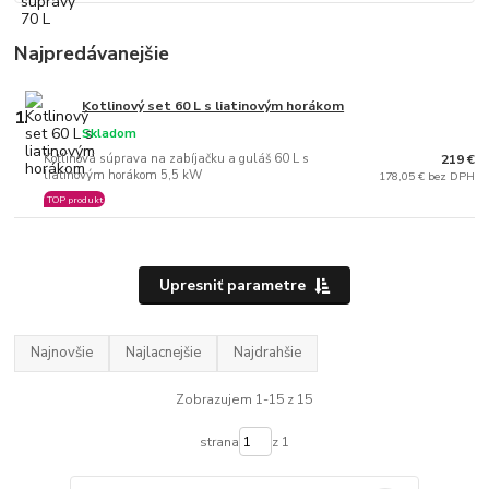
Najpredávanejšie
Kotlinový set 60 L s liatinovým horákom
1.
Skladom
Kotlinová súprava na zabíjačku a guláš 60 L s
219 €
liatinovým horákom 5,5 kW
178,05 € bez DPH
TOP produkt
Upresniť parametre
Najnovšie
Najlacnejšie
Najdrahšie
Zobrazujem 1-15 z 15
strana
z 1