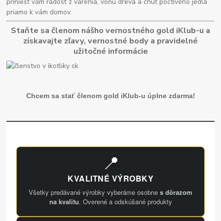
priniesť vám radosť z varenia, vôňu dreva a chuť poctivého jedla
priamo k vám domov.
Staňte sa členom nášho vernostného gold iKlub-u a
získavajte zľavy, vernostné body a pravidelné
užitočné informácie
Chcem sa stať členom gold iKlub-u úplne zdarma!
📍
KVALITNÉ VÝROBKY
Všetky predávané výrobky vyberáme osobne
s dôrazom
na kvalitu
. Overené a odskúšané produkty