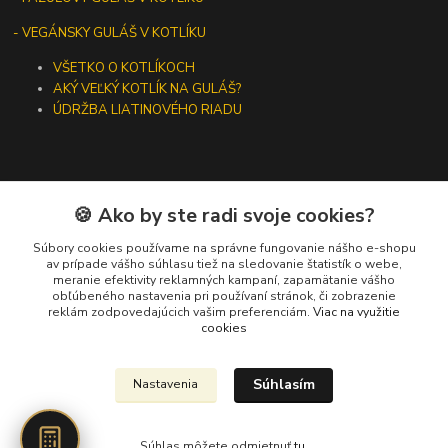
- VEGÁNSKY GULÁŠ V KOTLÍKU
VŠETKO O KOTLÍKOCH
AKÝ VEĽKÝ KOTLÍK NA GULÁŠ?
ÚDRŽBA LIATINOVÉHO RIADU
🍪 Ako by ste radi svoje cookies?
Kontakty
Súbory cookies používame na správne fungovanie nášho e-shopu
+421 919 275 553
av prípade vášho súhlasu tiež na sledovanie štatistík o webe,
meranie efektivity reklamných kampaní, zapamätanie vášho
(Po-Pia, 10-13 hod.)
obľúbeného nastavenia pri používaní stránok, či zobrazenie
reklám zodpovedajúcich vašim preferenciám.
Viac na využitie
ikotliky@ikotliky.sk
cookies
Súhlasím
Nastavenia
Súhlas môžete odmietnuť
tu
.