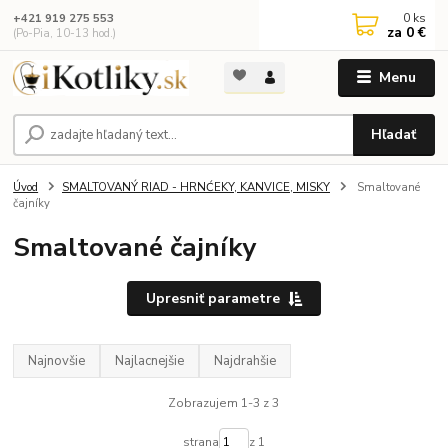
0
ks
+421 919 275 553
za
0 €
(Po-Pia, 10-13 hod.)
Menu
Hľadať
Úvod
SMALTOVANÝ RIAD - HRNĆEKY, KANVICE, MISKY
Smaltované
čajníky
Smaltované čajníky
Upresniť parametre
Najnovšie
Najlacnejšie
Najdrahšie
Zobrazujem 1-3 z 3
strana
z 1