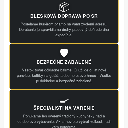
📦
BLESKOVÁ DOPRAVA PO SR
Posielame kuriérom priamo na vami zvolenú adresu.
Doručenie je spravidla na druhý pracovný deň odo dňa
expedície.
🛡️
BEZPEČNE ZABALENÉ
Všetok tovar dôkladne balíme. Či už ide o liatinové
panvice, kotlíky na guláš, alebo nerezové hrnce - Všetko
je dôkladne a bezpečné zabalené.
🍳
ŠPECIALISTI NA VARENIE
Ponúkame len overený tradičný kuchynský riad a
outdoorové vybavenie. Ak si neviete vybrať veľkosť, radi
vám poradíme.