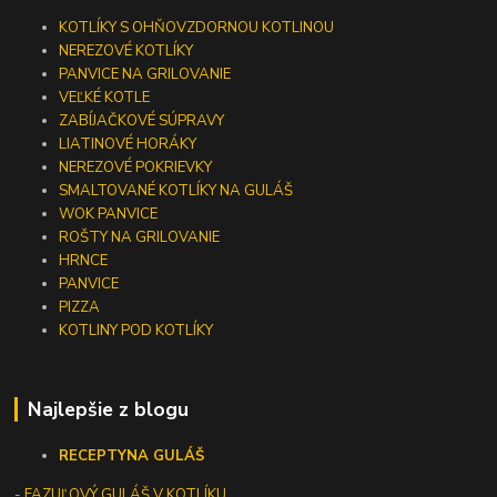
KOTLÍKY S OHŇOVZDORNOU KOTLINOU
NEREZOVÉ KOTLÍKY
PANVICE NA GRILOVANIE
VEĽKÉ KOTLE
ZABÍJAČKOVÉ SÚPRAVY
LIATINOVÉ HORÁKY
NEREZOVÉ POKRIEVKY
SMALTOVANÉ KOTLÍKY NA GULÁŠ
WOK PANVICE
ROŠTY NA GRILOVANIE
HRNCE
PANVICE
PIZZA
KOTLINY POD KOTLÍKY
Najlepšie z blogu
RECEPTY
NA GULÁŠ
-
FAZUĽOVÝ GULÁŠ V KOTLÍKU