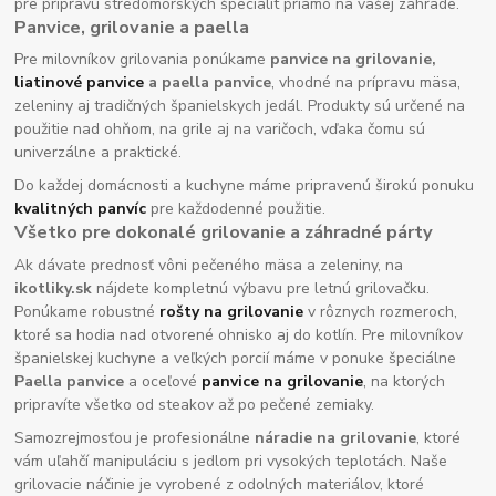
pre prípravu stredomorských špecialít priamo na vašej záhrade.
Panvice, grilovanie a paella
Pre milovníkov grilovania ponúkame
panvice na grilovanie,
liatinové panvice
a paella panvice
, vhodné na prípravu mäsa,
zeleniny aj tradičných španielskych jedál. Produkty sú určené na
použitie nad ohňom, na grile aj na varičoch, vďaka čomu sú
univerzálne a praktické.
Do každej domácnosti a kuchyne máme pripravenú širokú ponuku
kvalitných panvíc
pre každodenné použitie.
Všetko pre dokonalé grilovanie a záhradné párty
Ak dávate prednosť vôni pečeného mäsa a zeleniny, na
ikotliky.sk
nájdete kompletnú výbavu pre letnú grilovačku.
Ponúkame robustné
rošty na grilovanie
v rôznych rozmeroch,
ktoré sa hodia nad otvorené ohnisko aj do kotlín. Pre milovníkov
španielskej kuchyne a veľkých porcií máme v ponuke špeciálne
Paella panvice
a oceľové
panvice na grilovanie
, na ktorých
pripravíte všetko od steakov až po pečené zemiaky.
Samozrejmosťou je profesionálne
náradie na grilovanie
, ktoré
vám uľahčí manipuláciu s jedlom pri vysokých teplotách. Naše
grilovacie náčinie je vyrobené z odolných materiálov, ktoré