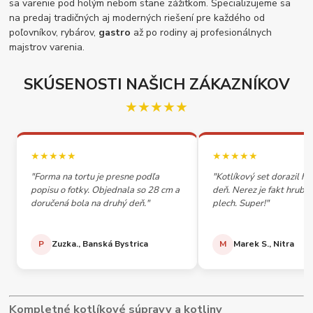
sa varenie pod holým nebom stane zážitkom. Špecializujeme sa
na predaj tradičných aj moderných riešení pre každého od
poľovníkov, rybárov,
gastro
až po rodiny aj profesionálnych
majstrov varenia.
SKÚSENOSTI NAŠICH ZÁKAZNÍKOV
★★★★★
★★★★★
★★★★★
"Forma na tortu je presne podľa
"Kotlíkový set dorazil h
popisu o fotky. Objednala so 28 cm a
deň. Nerez je fakt hrubý,
doručená bola na druhý deň."
plech. Super!"
P
Zuzka., Banská Bystrica
M
Marek S., Nitra
Kompletné kotlíkové súpravy a kotliny