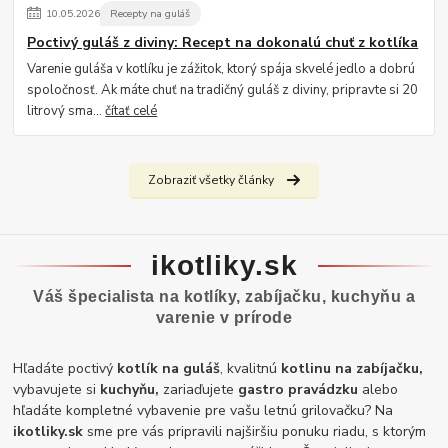
10
.
05
.
2026
Recepty na guláš
Poctivý guláš z diviny: Recept na dokonalú chuť z kotlíka
Varenie guláša v kotlíku je zážitok, ktorý spája skvelé jedlo a dobrú
spoločnosť. Ak máte chuť na tradičný guláš z diviny, pripravte si 20
litrový sma...
čítať celé
Zobraziť všetky články
ikotliky.sk
Váš špecialista na kotlíky, zabíjačku, kuchyňu a
varenie v prírode
Hľadáte poctivý
kotlík na guláš
, kvalitnú
kotlinu na zabíjačku,
vybavujete si
kuchyňu,
zariaďujete
gastro pravádzku
alebo
hľadáte kompletné vybavenie pre vašu letnú grilovačku? Na
ikotliky.sk
sme pre vás pripravili najširšiu ponuku riadu, s ktorým