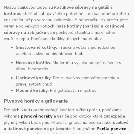
Našou vlajkovou loďou sú
kotlíkové súpravy na guláš s
kotlinou
ktoré obsahujú všetko potrebné – od samotného kotlíka,
cez kotlinu až po varechu, pokrievku, či naberačku. Ak preferujete
varenie vo veľkých kotloch, naše
kotliny (paráky)
a
kotlinové
súpravy na zabíjačku
vám poskytnú stabilitu a maximálne
využitie tepla. Ponúkame kotlíky rôznych materiálov:
Smaltované kotlíky:
Tradičná voľba s jednoduchou
údržbou a skvelou distribúciou tepla.
Nerezové kotlíky:
Moderné a vysoko odolné riešenie s
dlhou životnosťou.
Liatinové kotlíky:
Pre milovníkov pomalého varenia a
pravej sýtosti chutí.
Medené kotlíky:
Pre gulášových majstrov
Plynové horáky a grilovanie
Pre tých, ktorí uprednostňujú komfort a čistú prácu, ponúkame
výkonné
plynové horáky
a variče
pod kotlíky, ktoré zabezpečia
plynulý výkon bez dymu. Milovníci grilovania ocenia naše
oceľové
a liatinové panvice na grilovanie
, či originálne
Paella panvice