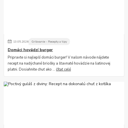
13
.
05
.
2026
Grilovanie - Recepty a tipy
Domáci hovädzí burger
Pripravte si najlepší domáci burger! V našom návode nájdete
recept na nadýchané briošky a šťavnaté hovädzie na liatinovej
platni. Dosiahnite chuť ako ...
čítať celé