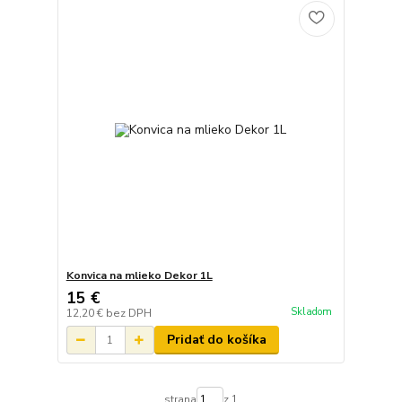
Konvica na mlieko Dekor 1L
15 €
Skladom
12,20 €
bez DPH
Pridať do košíka
strana
z 1