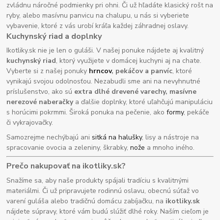
zvládnu náročné podmienky pri ohni. Či už hľadáte klasický rošt na
ryby, alebo masívnu panvicu na chalupu, u nás si vyberiete
vybavenie, ktoré z vás urobí kráľa každej záhradnej oslavy.
Kuchynský riad a doplnky
Ikotliky.sk nie je len o guláši. V našej ponuke nájdete aj kvalitný
kuchynský riad
, ktorý využijete v domácej kuchyni aj na chate.
Vyberte si z našej ponuky
hrncov
, pekáčov a panvíc
, ktoré
vynikajú svojou odolnosťou. Nezabudli sme ani na nevyhnutné
príslušenstvo, ako sú
extra dlhé drevené varechy, masívne
nerezové naberačky
a ďalšie doplnky, ktoré uľahčujú manipuláciu
s horúcimi pokrmmi. Široká ponuka na pečenie, ako
formy
, pekáče
či vykrajovačky.
Samozrejme nechýbajú ani
sitká na halušky
, lisy a nástroje na
spracovanie ovocia a zeleniny, škrabky,
nože
a mnoho iného.
Prečo nakupovať na ikotliky.sk?
Snažíme sa, aby naše produkty spájali tradíciu s kvalitnými
materiálmi. Či už pripravujete rodinnú oslavu, obecnú súťaž vo
varení guláša alebo tradičnú domácu zabíjačku, na
ikotliky.sk
nájdete súpravy, ktoré vám budú slúžiť dlhé roky. Naším cieľom je