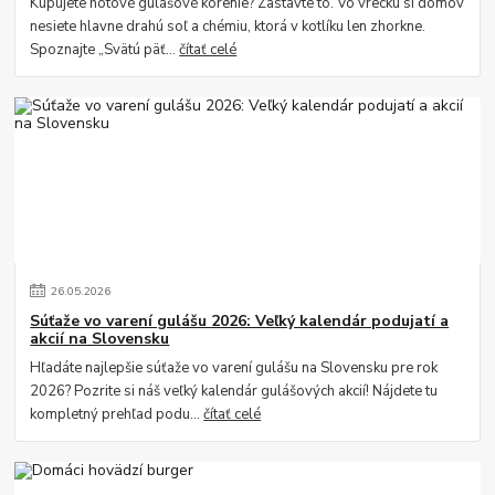
Kupujete hotové gulášové korenie? Zastavte to. Vo vrecku si domov
nesiete hlavne drahú soľ a chémiu, ktorá v kotlíku len zhorkne.
Spoznajte „Svätú päť...
čítať celé
26
.
05
.
2026
Súťaže vo varení gulášu 2026: Veľký kalendár podujatí a
akcií na Slovensku
Hľadáte najlepšie súťaže vo varení gulášu na Slovensku pre rok
2026? Pozrite si náš veľký kalendár gulášových akcií! Nájdete tu
kompletný prehľad podu...
čítať celé