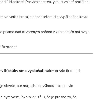
alú hladkosť. Panvica na steaky musí zniesť brutálne
ra vo vnútri hrnca je nepriateľom zle vypáleného kovu.
eme priamo nad otvoreným ohňom v záhrade, čo má svoje
 životnosť
 v iKotlíky sme vyskúšali takmer všetko
– od
uje skvele, ale má jednu nevýhodu – ak panvicu
 dymivosti (okolo 230 °C), čo je presne to, čo