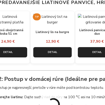
PREDÁVANEJŠIE LIATINOVÉ PANVICE, HR
TIP
nová obojstranná
Liatinová panvic
Liatinový lis na burgre
doska 51 cm
duo
24,90 €
12,90 €
37,90 €
DETAIL
DETAIL
DETAIL
2: Postup v domácej rúre (Ideálne pre pa
tup je najpresnejší, pretože v rúre máte pod kontrolou teplotu.
rejte liatinu:
Dajte suchý riad do rúry na 100 °C asi na 10 minút