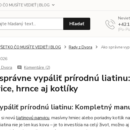
 ČO MUSÍTE VEDIEŤ | BLOG
Neviet
Hľadať
+421
(Po-Pi
VŠETKO ČO MUSÍTE VEDIEŤ | BLOG
Rady z Dvora
Ako správne vypál
2026
 Dvora
Komentáre (2)
správne vypáliť prírodnú liatin
ice, hrnce aj kotlíky
ypáliť prírodnú liatinu: Kompletný manuá
e si novú
liatinovú panvicu
, masívny hrniec alebo poriadny kotlík 
liatina nie je len kus kovu – je to investícia na celý život, možno 