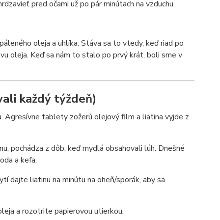
hrdzavieť pred očami už po pár minútach na vzduchu.
ipáleného oleja a uhlíka. Stáva sa to vtedy, keď riad po
tvu oleja. Keď sa nám to stalo po prvý krát, boli sme v
vali každý týždeň)
. Agresívne tablety zožerú olejový film a liatina vyjde z
inu, pochádza z dôb, keď mydlá obsahovali lúh. Dnešné
voda a kefa.
tí dajte liatinu na minútu na oheň/sporák, aby sa
eja a rozotrite papierovou utierkou.