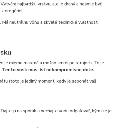
 Vytvára najtvrdšiu vrstvu, ale je drahý a nesmie byť
 z drogérie!
Má neutrálnu vôňu a skvelé technické vlastnosti.
osku
, že je mierne mastná a možno smrdí po strojoch. To je
a.
Tento vosk musí ísť nekompromisne dole.
nátu (toto je jediný moment, kedy je saponát váš
Dajte ju na sporák a nechajte vodu odpaľovať, kým nie je