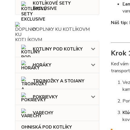
KOTLÍKOVÉ SETY
Ľan
EXCLUSIVE
var
Náš tip:
DOPLNKY KU KOTLÍKOVM
KOTLINY POD KOTLÍKY
Krok 
Keď vám n
HORÁKY
transport
TROJNOŽKY A STOJANY
Vez
kam
POKRIEVKY
Por
Kľú
VARECHY
kov
OHNISKÁ POD KOTLÍKY