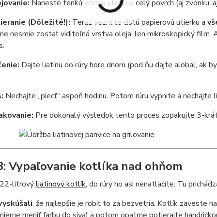
jovanie:
Naneste tenkú vrstvu oleja na celý povrch (aj zvonku, aj
ieranie (Dôležité!):
Teraz vezmite čistú papierovú utierku a
vš
tine nesmie zostať viditeľná vrstva oleja, len mikroskopický film
s.
enie:
Dajte liatinu do rúry hore dnom (pod ňu dajte alobal, ak 
:
Nechajte „piecť“ aspoň hodinu. Potom rúru vypnite a nechajte li
kovanie:
Pre dokonalý výsledok tento proces zopakujte 3-krát. 
3: Vypaľovanie kotlíka nad ohňom
22-litrový
liatinový kotlík
, do rúry ho asi nenatlačíte. Tu prichá
vyskúšali
, že najlepšie je robiť to za bezvetria. Kotlík zaveste
ierne meniť farbu do siva) a potom opatrne potierajte handričkou