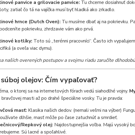
tinové panvice a grilovacie panvice:
Tu chceme dosiahnuť dokon
loty, zatiaľ čo tá na vajíčka musí byť hladká ako zrkadlo.
tinové hrnce (Dutch Oven):
Tu musíme dbať aj na pokrievku. Pa
podceníte pokrievku, zhrdzavie vám ako prvá.
tinové kotlíky:
Toto sú „terénni pracovníci“. Často ich vypaľuj
cifiká (a oveľa viac dymu).
sa naších overených postupov a svojmu riadu zaručíte dlhodobú
 súboj olejov: Čím vypaľovať?
éma, o ktorej sa na internetových fórach vedú siahodlhé vojny.
My
j bravčovej masti až po drahé špeciálne vosky. Tu je pravda:
včová masť:
Klasika našich dedov. (nemali veľmi na výber) Fung
oužívate dlhšie, masť môže po čase zatuchnúť a smrdieť.
ečnicový/Repkový olej:
Najdostupnejšia voľba. Majú vysoký bod
rebujeme. Sú lacné a spoľahlivé.