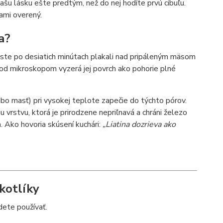
ašu lásku ešte predtým, než do nej hodíte prvú cibuľu.
ami overený.
a?
by ste po desiatich minútach plakali nad pripáleným mäsom
 Pod mikroskopom vyzerá jej povrch ako pohorie plné
alebo masť) pri vysokej teplote zapečie do týchto pórov.
nu vrstvu, ktorá je prirodzene nepriľnavá a chráni železo
a. Ako hovoria skúsení kuchári:
„Liatina dozrieva ako
 kotlíky
udete používať.