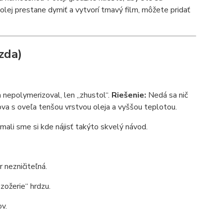
ď olej prestane dymiť a vytvorí tmavý film, môžete pridať
zda)
sa nepolymerizoval, len „zhustol“.
Riešenie:
Nedá sa nič
nova s oveľa tenšou vrstvou oleja a vyššou teplotou.
mali sme si kde nájisť takýto skvelý návod.
 nezničiteľná.
zožerie“ hrdzu.
ov.