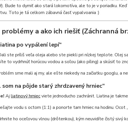
i!). Bude to dymiť ako stará lokomotíva, ale to je v poriadku. Ke
stvu. Toto je tá celkom zábavná časť vypalvoania :)
 problémy a ako ich riešiť (Záchranná br
iatina po vypálení lepí“
ali ste príliš veľa oleja alebo ste piekli pri nízkej teplote. Olej 
síte to vydrhnúť horúcou vodou a soľou (ako píling) a skúsiť to z
oblém sme mali aj my, ale ešte niekedy na začiatku googlu, a ne
l som na pôjde starý zhrdzavený hrniec“
te!
Aj
liatinový hrniec
viete jednoducho zachránit. Liatina je takmer
ešajte vodu s octom (1:1) a ponorte tam hrniec na hodinu. Ocot „
rhnite ho oceľovou vlnou (drôtenkou), kým neuvidíte čistý sivý k