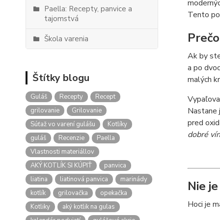
moderných
Paella: Recepty, panvice a
Tento po
tajomstvá
Prečo
Škola varenia
Ak by ste
a po dvoc
Štítky blogu
malých kr
Guláš
Recepty
Recept
Vypaľova
Nastane 
grilovanie
Grilovanie
pred oxid
Súťaž vo varení gulášu
Kotlíky
dobré ví
guláš
Recenzie
Paella
Vlastnosti materiállov
AKÝ KOTLÍK SI KÚPIŤ
panvica
liatina
liatinová panvica
marinády
Nie je
kotlík
grilovačka
opekačka
Hoci je m
Kotliky
aký kotlik na gulas