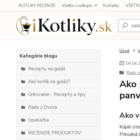
IKOTLIKY RECENZIE
Všetko o nákupe
Kontakty
VŠETKO
Úvod
Kategórie blogu
04
.
04
.
Recepty na guláš
Rady z
Ako 
Aký kotlík na guláš?
panv
Grilovanie - Recepty a tipy
Rady z Dvora
Ako v
Opekačka
Kúpili st
RECENZIE PRODUKTOV
Prírodná 