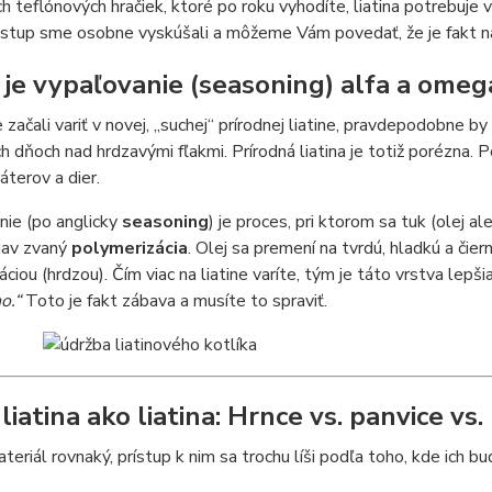
 teflónových hračiek, ktoré po roku vyhodíte, liatina potrebuje v
stup sme osobne vyskúšali a môžeme Vám povedať, že je fakt n
 je vypaľovanie (seasoning) alfa a omeg
 začali variť v novej, „suchej“ prírodnej liatine, pravdepodobne 
h dňoch nad hrdzavými fľakmi. Prírodná liatina je totiž porézna.
áterov a dier.
nie (po anglicky
seasoning
) je proces, pri ktorom sa tuk (olej 
jav zvaný
polymerizácia
. Olej sa premení na tvrdú, hladkú a čier
áciou (hrdzou). Čím viac na liatine varíte, tým je táto vrstva lepši
no.“
Toto je fakt zábava a musíte to spraviť.
 liatina ako liatina: Hrnce vs. panvice vs.
ateriál rovnaký, prístup k nim sa trochu líši podľa toho, kde ich b