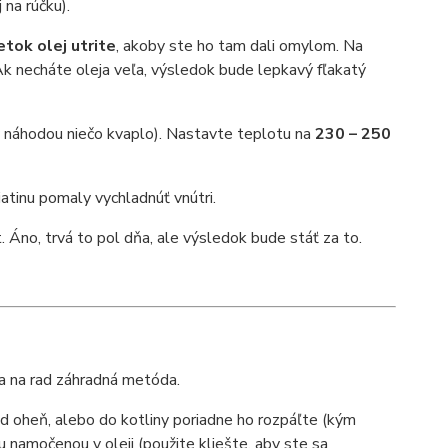
 na rúčku).
etok olej utrite
, akoby ste ho tam dali omylom. Na
. Ak necháte oleja veľa, výsledok bude lepkavý fľakatý
by náhodou niečo kvaplo). Nastavte teplotu na
230 – 250
atinu pomaly vychladnúť vnútri.
Áno, trvá to pol dňa, ale výsledok bude stáť za to.
dza na rad záhradná metóda.
 nad oheň, alebo do kotliny poriadne ho rozpáľte (kým
 namočenou v oleji (použite kliešte, aby ste sa