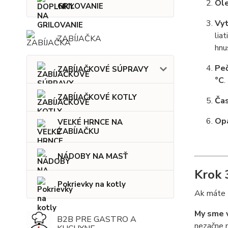
Ole
GRILOVANIE
Vyt
lia
ZABÍJAČKA
hnu
Peč
ZABÍJAČKOVÉ SÚPRAVY
°C
.
ZABÍJAČKOVÉ KOTLY
Čas
Opa
VEĽKÉ HRNCE NA
ZABÍJAČKU
NÁDOBY NA MASŤ
Krok 
Pokrievky na kotly
Ak máte 
My sme 
B2B PRE GASTRO A
nezačne m