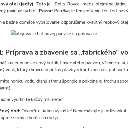
ový olej (jedlý):
Toto je „ Rolls-Royce“ medzi olejmi na liatinu.
ený (oxiduje rýchlo).
Pozor:
Používajte len jedlý, nie ten technický
Na bežné domáce vypaľovanie odporúčame kvalitný repkový olej. 
1: Príprava a zbavenie sa „fabrického“ v
áš kuriér prinesie nový kotlík, hrniec alebo panvicu, všimnete si
ný vosk, ktorý chráni riad počas plavby v kontajneri cez pol svet
mite horúcu vodu, drsnú stranu špongie a pokojne aj trochu sapo
arát).
iadne vydrhnite každý milimeter.
čový bod:
Okamžite liatinu vysušte! Nenechávajte ju odkvapkať. 
 úplne suchý a horúci na dotyk.