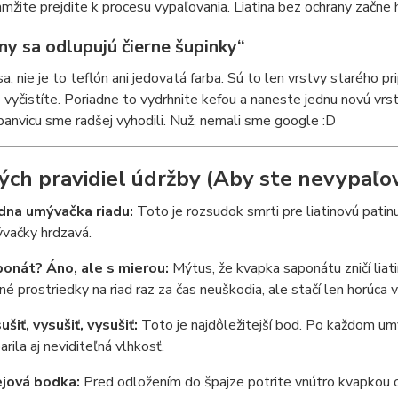
mžite prejdite k procesu vypaľovania. Liatina bez ochrany začne 
iny sa odlupujú čierne šupinky“
a, nie je to teflón ani jedovatá farba. Sú to len vrstvy starého pr
e vyčistíte. Poriadne to vydrhnite kefou a naneste jednu novú vrs
panvicu sme radšej vyhodili. Nuž, nemali sme google :D
tých pravidiel údržby (Aby ste nevypaľo
dna umývačka riadu:
Toto je rozsudok smrti pre liatinovú patinu
vačky hrdzavá.
onát? Áno, ale s mierou:
Mýtus, že kvapka saponátu zničí liat
né prostriedky na riad raz za čas neuškodia, ale stačí len horúca 
ušiť, vysušiť, vysušiť:
Toto je najdôležitejší bod. Po každom umy
arila aj neviditeľná vlhkosť.
jová bodka:
Pred odložením do špajze potrite vnútro kvapkou ol