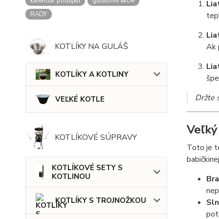
kalendár podujatí
gulášové akcie
Lia
RADY
tep
Lia
KOTLÍKY NA GULÁŠ
Ak 
Lia
KOTLÍKY A KOTLINY
špe
Držte 
VEĽKÉ KOTLE
Veľký
KOTLÍKOVÉ SÚPRAVY
Toto je t
babičkine
KOTLÍKOVÉ SETY S
KOTLINOU
Bra
nep
KOTLÍKY S TROJNOŽKOU
Sln
pot