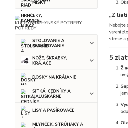
Oka
MISKY
„Z liat
KUCHYNSKÉ POTREBY
Nebojte s
varení zl
strese a 
STOLOVANIE A
SERVÍROVANIE
5 zla
NOŽE, ŠKRABKY,
KRÁJAČE
Žia
umý
DOSKY NA KRÁJANIE
Sap
SITKÁ, CEDNÍKY A
jem
HALUŠKÁRNE
Vys
LISY A PASÍROVAČE
odp
Ole
MLYNČEK, STRÚHAKY A