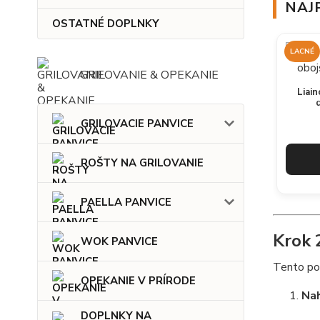
NAJ
OSTATNÉ DOPLNKY
LACNÉ
GRILOVANIE & OPEKANIE
Liai
GRILOVACIE PANVICE
ROŠTY NA GRILOVANIE
PAELLA PANVICE
Krok 
WOK PANVICE
Tento pos
OPEKANIE V PRÍRODE
Nah
DOPLNKY NA