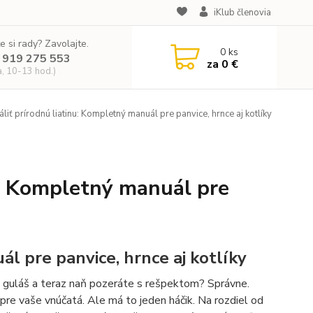
iKlub členovia
e si rady? Zavolajte.
0
ks
 919 275 553
za
0 €
a, 10-13 hod.)
iť prírodnú liatinu: Kompletný manuál pre panvice, hrnce aj kotlíky
u: Kompletný manuál pre
l pre panvice, hrnce aj kotlíky
na guláš a teraz naň pozeráte s rešpektom? Správne.
aj pre vaše vnúčatá. Ale má to jeden háčik. Na rozdiel od