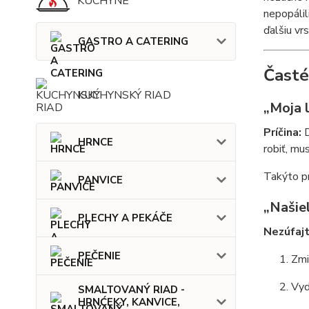
KUCHYNE
nepopálil
ďalšiu vr
GASTRO A CATERING
Časté
KUCHYNSKÝ RIAD
„Moja l
Príčina:
D
HRNCE
robiť, mu
Takýto pr
PANVICE
„Našie
PLECHY A PEKÁČE
Nezúfaj
PEČENIE
Zmi
Vyd
SMALTOVANÝ RIAD -
HRNĆEKY, KANVICE,