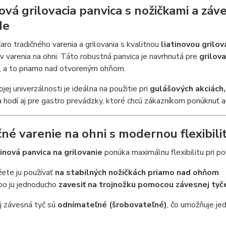
nová grilovacia panvica s nožičkami a záv
de
aro tradičného varenia a grilovania s kvalitnou
liatinovou grilo
v varenia na ohni. Táto robustná panvica je navrhnutá pre
grilov
, a to priamo nad otvoreným ohňom.
jej univerzálnosti je ideálna na použitie pri
gulášových akciách
 hodí aj pre gastro prevádzky, ktoré chcú zákazníkom ponúknuť aut
čné varenie na ohni s modernou flexibili
tinová panvica na grilovanie
ponúka maximálnu flexibilitu pri pou
ete ju používať
na stabilných nožičkách priamo nad ohňom
bo ju jednoducho
zavesiť na trojnožku pomocou závesnej tyč
j závesná tyč sú
odnímateľné (šrobovateľné)
, čo umožňuje je