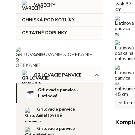
VARECHY
OHNISKÁ POD KOTLÍKY
OSTATNÉ DOPLNKY
GRILOVANIE & OPEKANIE
GRILOVACIE PANVICE
Grilovacie panvice -
Liatinové
Kompl
Grilovacie panvice
Smaltované
Komple
Grilovacie panvice -
Oceľové