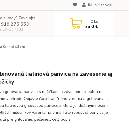
iKlub členovia
e si rady? Zavolajte.
0
ks
 919 275 553
za
0 €
a, 10-13 hod.)
ca Kombi 44 cm
inovaná liatinová panvica na zavesenie aj
ožičky
ová grilovacia panvica s nožičkami a závesom – ideálna na
nie v prírode Objavte čaro tradičného varenia a grilovania s
nou liatinovou grilovacou panvicou, ktorá je ideálnym riešením
etkých milovníkov varenia na ohni. Táto robustná panvica je
tá pre grilovanie, pečenie...
celý popis