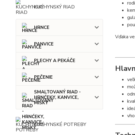
rod
KUCHYNSKÝ RIAD
kem
gul
pou
HRNCE
Vďaka ve
PANVICE
PLECHY A PEKÁČE
Hlavn
PEČENIE
veľ
mož
SMALTOVANÝ RIAD -
odn
HRNĆEKY, KANVICE,
kva
MISKY
ide
vho
KUCHYNSKÉ POTREBY