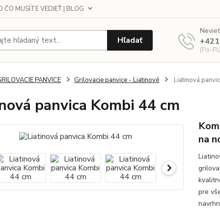
 ČO MUSÍTE VEDIEŤ | BLOG
Neviet
Hľadať
+421
(Po-Pi
GRILOVACIE PANVICE
Grilovacie panvice - Liatinové
Liatinová panvi
inová panvica Kombi 44 cm
Komb
na n
Liatin
grilova
kvalit
pre vš
navrhnu