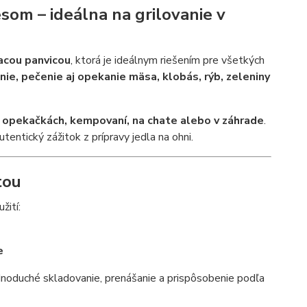
esom – ideálna na grilovanie v
vacou panvicou
, ktorá je ideálnym riešením pre všetkých
anie, pečenie aj opekanie mäsa, klobás, rýb, zeleniny
, opekačkách, kempovaní, na chate alebo v záhrade
.
entický zážitok z prípravy jedla na ohni.
tou
žití:
e
dnoduché skladovanie, prenášanie a prispôsobenie podľa