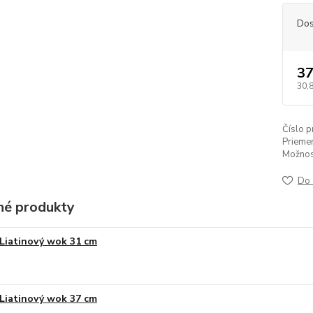
Dos
37
30,
Číslo p
Priemer
Možnos
Do 
é produkty
Liatinový wok 31 cm
Liatinový wok 37 cm