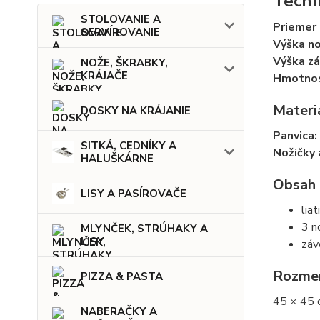
Techn
STOLOVANIE A
Priemer 
SERVÍROVANIE
Výška no
Výška zá
NOŽE, ŠKRABKY,
KRÁJAČE
Hmotnos
Materi
DOSKY NA KRÁJANIE
Panvica:
SITKÁ, CEDNÍKY A
Nožičky 
HALUŠKÁRNE
Obsah 
LISY A PASÍROVAČE
lia
3 n
MLYNČEK, STRÚHAKY A
LISY
záv
Rozmer
PIZZA & PASTA
45 × 45 
NABERAČKY A