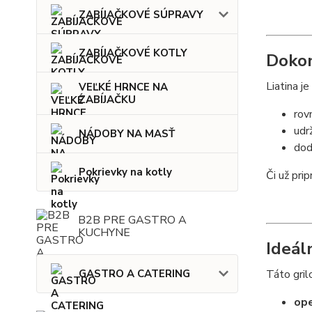
ZABÍJAČKOVÉ SÚPRAVY
ZABÍJAČKOVÉ KOTLY
Dokon
Liatina j
VEĽKÉ HRNCE NA
ZABÍJAČKU
rov
udr
NÁDOBY NA MASŤ
dod
Pokrievky na kotly
Či už pri
B2B PRE GASTRO A
KUCHYNE
Ideál
Táto gril
GASTRO A CATERING
ope