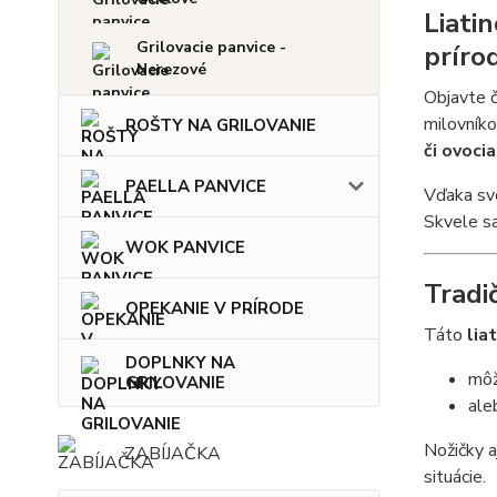
Liati
Grilovacie panvice -
príro
Nerezové
Objavte č
milovníko
ROŠTY NA GRILOVANIE
či ovocia
PAELLA PANVICE
Vďaka svo
Skvele sa
WOK PANVICE
Tradi
OPEKANIE V PRÍRODE
Táto
lia
DOPLNKY NA
môž
GRILOVANIE
ale
Nožičky a
ZABÍJAČKA
situácie.