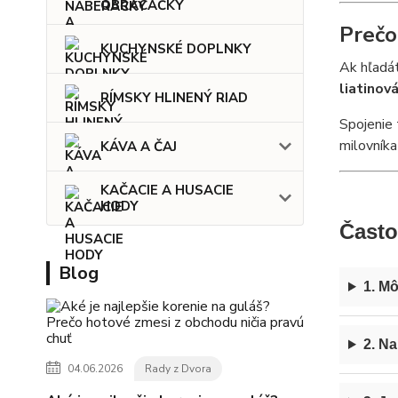
OBRACAČKY
Prečo
KUCHYNSKÉ DOPLNKY
Ak hľadát
liatinov
RÍMSKY HLINENÝ RIAD
Spojenie 
milovník
KÁVA A ČAJ
KAČACIE A HUSACIE
HODY
Často
Blog
1. Mô
2. Na
04.06.2026
Rady z Dvora