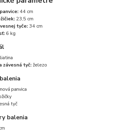
ické parametre
panvice:
44 cm
žičiek:
23,5 cm
vesnej tyče:
34 cm
ť:
6 kg
ál
liatina
a závesná tyč:
železo
balenia
tinová panvica
ožičky
esná tyč
y balenia
cm