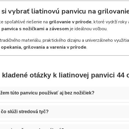
 si vybrať liatinovú panvicu na grilovani
e spoľahlivé riešenie na
grilovanie v prírode
, ktoré vydrží roky
á panvica s nožičkami a závesom
je ideálnou voľbou.
tradičného materiálu, praktického dizajnu a univerzálneho využiti
a
opekania, grilovania a varenia v prírode
.
 kladené otázky k liatinovej panvici 44
žem túto panvicu používať aj bez nožičiek?
 čo slúži stredová tyč?