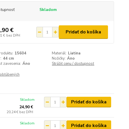
tupnosť
Skladom
,90 €
Pridať do košíka
81 €
bez DPH
roduktu:
15604
Materiál:
Liatina
:
44 cm
Nožičky:
Áno
ť zavesenia:
Áno
Strážiť cenu / dostupnosť
obľúbených
Skladom
Pridať do košíka
24,90 €
20,24 €
bez DPH
Skladom
Pridať do košíka