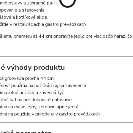
inné oslavy a záhradné párty
povanie a stanovanie
ášové a kotlíkové akcie
žitie v reštauráciách a gastro prevádzkach
ľkému priemeru až
44 cm
pripravíte jedlo pre viac osôb naraz, čo
é výhody produktu
ká grilovacia plocha
44 cm
nosť použitia na nožičkách aj na zavesenie
ímateľné nožičky a závesná tyč
litná liatina pre dokonalé grilovanie
álna na mäso, ryby, zeleninu aj iné jedlá
dná na použitie v prírode aj v gastro prevádzkach