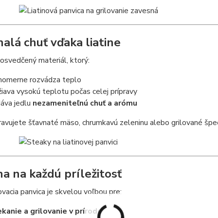
alá chuť vďaka liatine
e osvedčený materiál, ktorý:
nomerne rozvádza teplo
žiava vysokú teplotu počas celej prípravy
áva jedlu
nezameniteľnú chuť a arómu
pravujete šťavnaté mäso, chrumkavú zeleninu alebo grilované špec
na na každú príležitosť
ovacia panvica je skvelou voľbou pre:
kanie a grilovanie v prírode