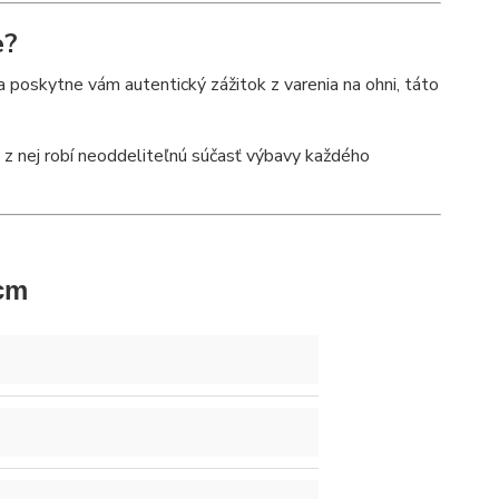
e?
 a poskytne vám autentický zážitok z varenia na ohni, táto
a z nej robí neoddeliteľnú súčasť výbavy každého
 cm