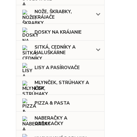
NOŽE, ŠKRABKY,
KRÁJAČE
DOSKY NA KRÁJANIE
SITKÁ, CEDNÍKY A
HALUŠKÁRNE
LISY A PASÍROVAČE
MLYNČEK, STRÚHAKY A
LISY
PIZZA & PASTA
NABERAČKY A
OBRACAČKY