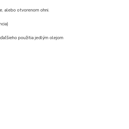
e, alebo otvorenom ohni.
cia)
 ďaľšieho použitia jedlým olejom