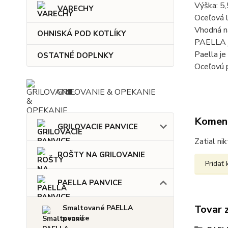
Výška: 5
VARECHY
Oceľová l
Vhodná na
OHNISKÁ POD KOTLÍKY
PAELLA j
Paella je
OSTATNÉ DOPLNKY
Oceľovú p
GRILOVANIE & OPEKANIE
Komen
GRILOVACIE PANVICE
Zatial ni
ROŠTY NA GRILOVANIE
Pridať
PAELLA PANVICE
Tovar 
Smaltované PAELLA
panvice