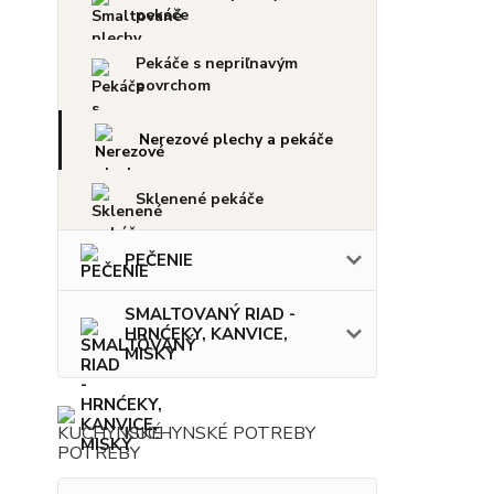
pekáče
Pekáče s nepriľnavým
povrchom
Nerezové plechy a pekáče
Sklenené pekáče
PEČENIE
SMALTOVANÝ RIAD -
HRNĆEKY, KANVICE,
MISKY
KUCHYNSKÉ POTREBY