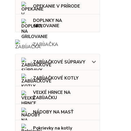
OPEKANIE V PRÍRODE
DOPLNKY NA
GRILOVANIE
ZABÍJAČKA
ZABÍJAČKOVÉ SÚPRAVY
ZABÍJAČKOVÉ KOTLY
VEĽKÉ HRNCE NA
ZABÍJAČKU
NÁDOBY NA MASŤ
Pokrievky na kotly