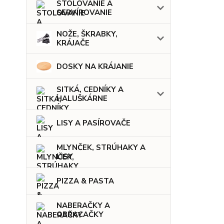
STOLOVANIE A
SERVÍROVANIE
NOŽE, ŠKRABKY,
KRÁJAČE
DOSKY NA KRÁJANIE
SITKÁ, CEDNÍKY A
HALUŠKÁRNE
LISY A PASÍROVAČE
MLYNČEK, STRÚHAKY A
LISY
PIZZA & PASTA
NABERAČKY A
OBRACAČKY