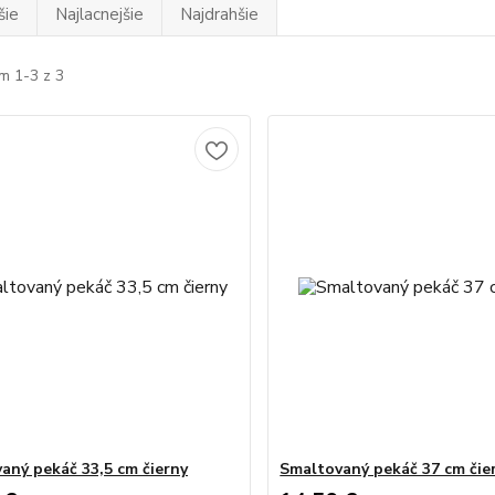
šie
Najlacnejšie
Najdrahšie
m 1-3 z 3
aný pekáč 33,5 cm čierny
Smaltovaný pekáč 37 cm čie