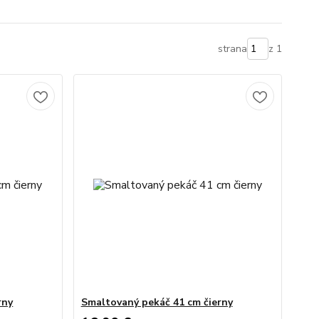
strana
z 1
rny
Smaltovaný pekáč 41 cm čierny