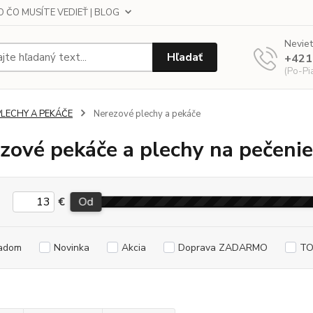
 ČO MUSÍTE VEDIEŤ | BLOG
Neviet
Hľadať
+421
(Po-Pi
PLECHY A PEKÁČE
Nerezové plechy a pekáče
zové pekáče a plechy na pečenie
€
Od
adom
Novinka
Akcia
Doprava ZADARMO
TO