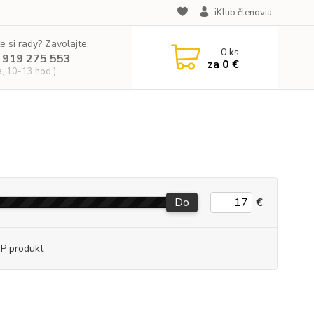
iKlub členovia
e si rady? Zavolajte.
0
ks
 919 275 553
za
0 €
a, 10-13 hod.)
Do
€
P produkt