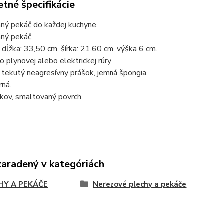
tné špecifikácie
ný pekáč do každej kuchyne.
ný pekáč.
dĺžka: 33,50 cm, šírka: 21,60 cm, výška 6 cm.
 plynovej alebo elektrickej rúry.
 tekutý neagresívny prášok, jemná špongia.
rná.
 kov, smaltovaný povrch.
zaradený v kategóriách
HY A PEKÁČE
Nerezové plechy a pekáče