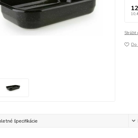
12
10,
Strážiť
Do 
etné špecifikácie