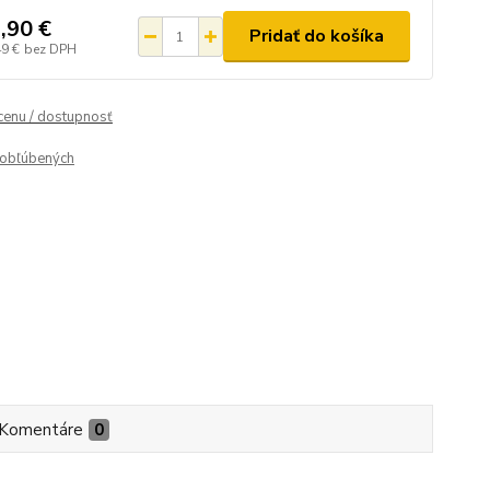
,90 €
Pridať do košíka
49 €
bez DPH
 cenu / dostupnosť
obľúbených
Komentáre
0