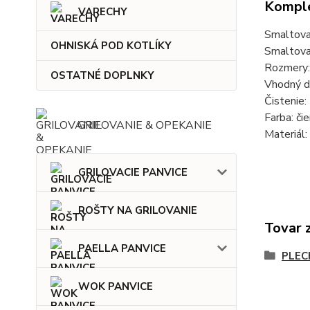
Komple
VARECHY
Smaltova
OHNISKÁ POD KOTLÍKY
Smaltova
Rozmery: 
OSTATNÉ DOPLNKY
Vhodný do
Čistenie:
Farba: čie
GRILOVANIE & OPEKANIE
Materiál:
GRILOVACIE PANVICE
ROŠTY NA GRILOVANIE
Tovar 
PAELLA PANVICE
PLEC
WOK PANVICE