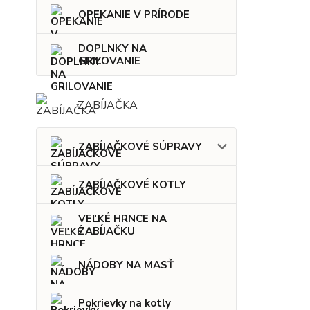
OPEKANIE V PRÍRODE
DOPLNKY NA
GRILOVANIE
ZABÍJAČKA
ZABÍJAČKOVÉ SÚPRAVY
ZABÍJAČKOVÉ KOTLY
VEĽKÉ HRNCE NA
ZABÍJAČKU
NÁDOBY NA MASŤ
Pokrievky na kotly