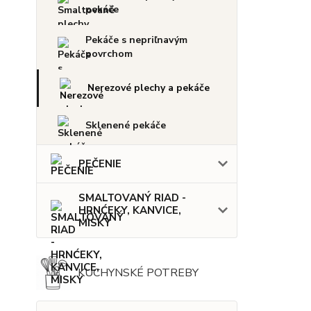
pekáče
Pekáče s nepriľnavým
povrchom
Nerezové plechy a pekáče
Sklenené pekáče
PEČENIE
SMALTOVANÝ RIAD -
HRNĆEKY, KANVICE,
MISKY
KUCHYNSKÉ POTREBY