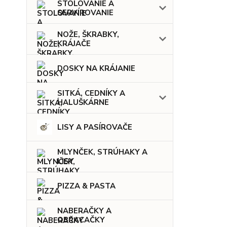
STOLOVANIE A
SERVÍROVANIE
NOŽE, ŠKRABKY,
KRÁJAČE
DOSKY NA KRÁJANIE
SITKÁ, CEDNÍKY A
HALUŠKÁRNE
LISY A PASÍROVAČE
MLYNČEK, STRÚHAKY A
LISY
PIZZA & PASTA
NABERAČKY A
OBRACAČKY