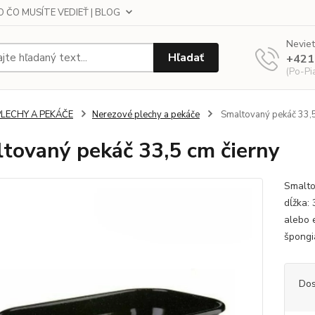
 ČO MUSÍTE VEDIEŤ | BLOG
Neviet
Hľadať
+421
(Po-Pi
PLECHY A PEKÁČE
Nerezové plechy a pekáče
Smaltovaný pekáč 33,5
tovaný pekáč 33,5 cm čierny
Smalto
dĺžka:
alebo e
špongi
Dos