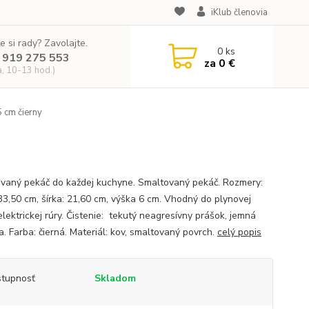
iKlub členovia
e si rady? Zavolajte.
0
ks
 919 275 553
za
0 €
a, 10-13 hod.)
 cm čierny
vaný pekáč do každej kuchyne. Smaltovaný pekáč. Rozmery:
 33,50 cm, šírka: 21,60 cm, výška 6 cm. Vhodný do plynovej
lektrickej rúry. Čistenie: tekutý neagresívny prášok, jemná
a. Farba: čierná. Materiál: kov, smaltovaný povrch.
celý popis
tupnosť
Skladom