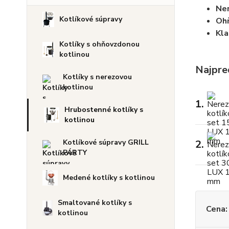
Ner
Kotlíkové súpravy
Ohň
Kla
Kotlíky s ohňovzdonou
kotlinou
Najpre
Kotlíky s nerezovou
kotlinou
1.
Hrubostenné kotlíky s
kotlinou
2.
Kotlíkové súpravy GRILL
PÁRTY
Medené kotlíky s kotlinou
Smaltované kotlíky s
Cena:
kotlinou