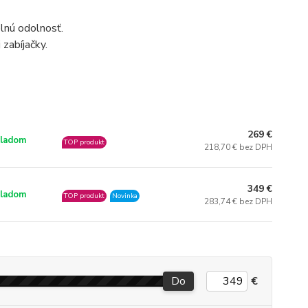
lnú odolnosť.
zabíjačky.
269 €
ladom
TOP produkt
218,70 € bez DPH
349 €
ladom
TOP produkt
Novinka
283,74 € bez DPH
Do
€