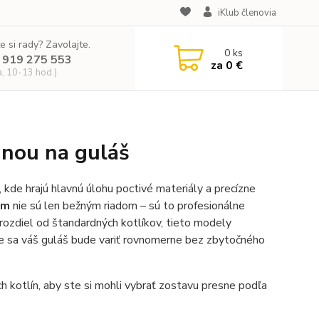
iKlub členovia
e si rady? Zavolajte.
0
ks
 919 275 553
za
0 €
a, 10-13 hod.)
inou na guláš
 kde hrajú hlavnú úlohu poctivé materiály a precízne
mm
nie sú len bežným riadom – sú to profesionálne
rozdiel od štandardných kotlíkov, tieto modely
 že sa váš guláš bude variť rovnomerne bez zbytočného
h kotlín, aby ste si mohli vybrať zostavu presne podľa