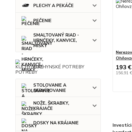
PLECHY A PEKÁČE
PEČENIE
SMALTOVANÝ RIAD -
HRNĆEKY, KANVICE,
MISKY
Nerezov
Ohňovzd
193 €
KUCHYNSKÉ POTREBY
156,91 
STOLOVANIE A
SERVÍROVANIE
NOŽE, ŠKRABKY,
KRÁJAČE
DOSKY NA KRÁJANIE
Investíci