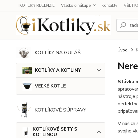
IKOTLIKY RECENZIE
Všetko o nákupe
Kontakty
VŠETKO
Úvod
KOTLÍKY NA GULÁŠ
Nere
KOTLÍKY A KOTLINY
Stávka n
VEĽKÉ KOTLE
spracova
nástroje 
perfektne
KOTLÍKOVÉ SÚPRAVY
pripaľova
V našich 
KOTLÍKOVÉ SETY S
svojho vk
KOTLINOU