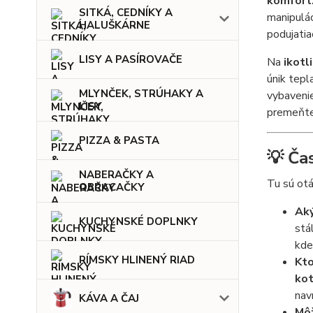
komfort
SITKÁ, CEDNÍKY A
manipulác
HALUŠKÁRNE
podujatiac
LISY A PASÍROVAČE
Na
ikotl
únik tepl
MLYNČEK, STRÚHAKY A
vybavenie
LISY
premeňte 
PIZZA & PASTA
💡 Ča
NABERAČKY A
Tu sú otá
OBRACAČKY
Aký
KUCHYNSKÉ DOPLNKY
stá
kde
RÍMSKY HLINENÝ RIAD
Kto
kot
nav
KÁVA A ČAJ
Môž