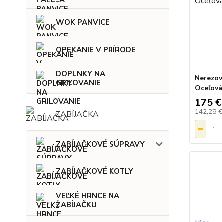
WOK PANVICE
OPEKANIE V PRÍRODE
DOPLNKY NA
Nerezov
GRILOVANIE
Oceľová
175 €
142,28 
ZABÍJAČKA
ZABÍJAČKOVÉ SÚPRAVY
ZABÍJAČKOVÉ KOTLY
VEĽKÉ HRNCE NA
ZABÍJAČKU