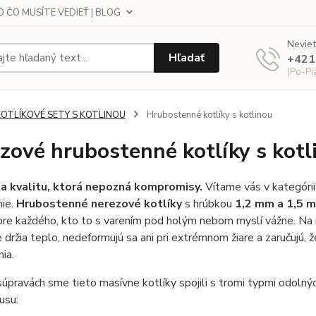
 ČO MUSÍTE VEDIEŤ | BLOG
Neviet
Hľadať
+421
(Po-Pi
KOTLÍKOVÉ SETY S KOTLINOU
Hrubostenné kotlíky s kotlinou
zové hrubostenné kotlíky s kotl
a kvalitu, ktorá nepozná kompromisy.
Vítame vás v kategórii,
nie.
Hrubostenné nerezové kotlíky
s hrúbkou
1,2 mm a 1,5 
pre každého, kto to s varením pod holým nebom myslí vážne. Na 
 držia teplo, nedeformujú sa ani pri extrémnom žiare a zaručujú,
nia.
súpravách sme tieto masívne kotlíky spojili s tromi typmi odolnýc
usu: