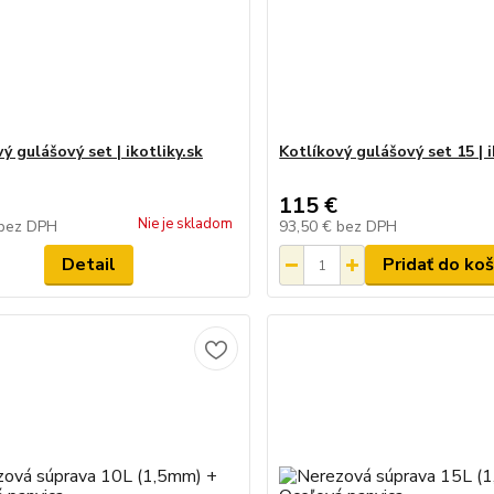
ý gulášový set | ikotliky.sk
Kotlíkový gulášový set 15 | i
115 €
Nie je skladom
bez DPH
93,50 €
bez DPH
Detail
Pridať do koš