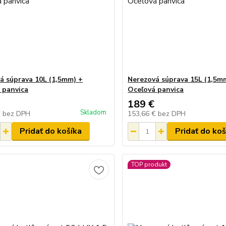
á súprava 10L (1,5mm) +
Nerezová súprava 15L (1,5m
 panvica
Oceľová panvica
189 €
Skladom
€
bez DPH
153,66 €
bez DPH
Pridať do košíka
Pridať do koš
TOP produkt