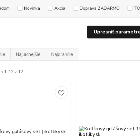
adom
Novinka
Akcia
Doprava ZADARMO
TO
Upresniť parametr
šie
Najlacnejšie
Najdrahšie
m 1-12 z 12