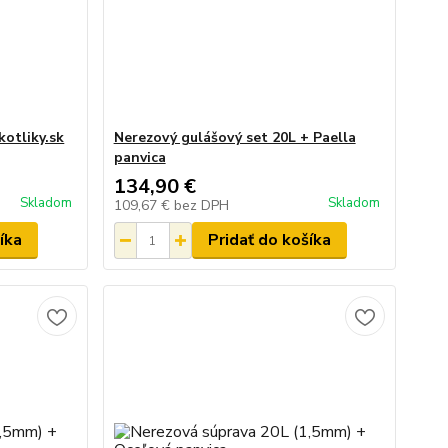
kotliky.sk
Nerezový gulášový set 20L + Paella
panvica
134,90 €
Skladom
Skladom
109,67 €
bez DPH
íka
Pridať do košíka