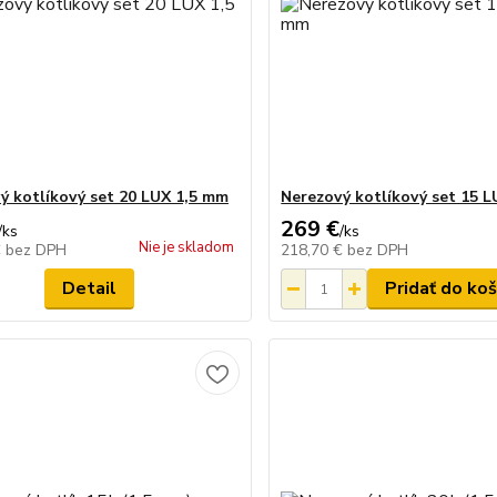
ý kotlíkový set 20 LUX 1,5 mm
Nerezový kotlíkový set 15 
269 €
/
ks
/
ks
Nie je skladom
€
bez DPH
218,70 €
bez DPH
Detail
Pridať do koš