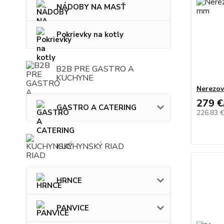
NÁDOBY NA MASŤ
Pokrievky na kotly
B2B PRE GASTRO A
KUCHYNE
Nerezov
279 €
GASTRO A CATERING
226,83 
KUCHYNSKÝ RIAD
HRNCE
PANVICE