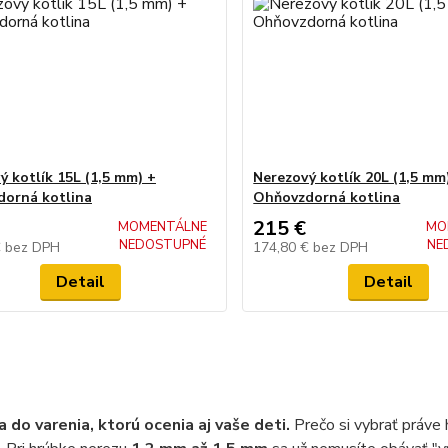
ý kotlík 15L (1,5 mm) +
Nerezový kotlík 20L (1,5 mm
orná kotlina
Ohňovzdorná kotlina
215 €
MOMENTÁLNE
MO
NEDOSTUPNÉ
NE
€
bez DPH
174,80 €
bez DPH
Detail
Detail
a do varenia, ktorú ocenia aj vaše deti.
Prečo si vybrať práve