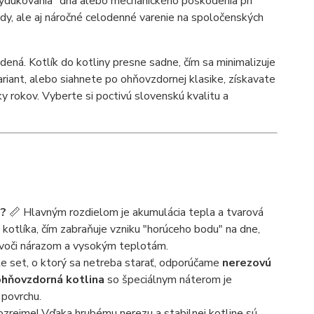
ydukovania" dna alebo mechanického poškodenia pri
bedy, ale aj náročné celodenné varenie na spoločenských
ená. Kotlík do kotliny presne sadne, čím sa minimalizuje
ariant, alebo siahnete po ohňovzdornej klasike, získavate
y rokov. Vyberte si poctivú slovenskú kvalitu a
m?
📏 Hlavným rozdielom je akumulácia tepla a tvarová
 kotlíka, čím zabraňuje vzniku "horúceho bodu" na dne,
ší voči nárazom a vysokým teplotám.
e set, o ktorý sa netreba starať, odporúčame
nerezovú
ohňovzdorná kotlina
so špeciálnym náterom je
 povrchu.
rejme! Vďaka hrubému nerezu a stabilnej kotline sú