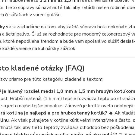
.
Pri hrúbke nerezu
1,2 mm až 1,5 mm
sa už nemusíte obávať "v
ii. Tieto súpravy sú navrhnuté tak, aby zvládli nielen rodinné o
h či súťažiach v varení gulášu.
iky.sk
si zakladáme na tom, aby každá súprava bola dokonale zlad
a a šetrí palivo. Či už sa rozhodnete pre moderný celonerezový v
, ktoré nepodlieha trendom a bude vám spoľahlivo slúžiť desiatk
každé varenie na kulinársky zážitok.
sto kladené otázky (FAQ)
zky priamo pre túto kategóriu, zladené s textom:
 je hlavný rozdiel medzi 1,0 mm a 1,5 mm hrubým kotlíko
losť. Hrubší materiál (1,5 mm) lepšie rozvádza teplo po stranách
 sa jedlo najčastejšie pripaľuje. Zároveň je kotlík oveľa odolnej
rá kotlina je najlepšia pre hrubostenný kotlík?
🔥 Ak hľadát
linu
. Ak však plánujete v kotline kúriť veľmi intenzívne a často,
rhnutá tak, aby tieto teploty zvládala dlhodobo bez poškodenia
em v týchto súpravách variť aj niečo iné ako guláš?
🍲 Samoz