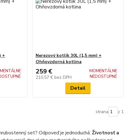
) +
Nerezový kotlík 30L (1,5 mm) +
Ohňovzdorná kotlina
259 €
MENTÁLNE
MOMENTÁLNE
DOSTUPNÉ
NEDOSTUPNÉ
210,57 €
bez DPH
Detail
strana
z 1
 hrubostenný set? Odpoveď je jednoduchá:
Životnosť a