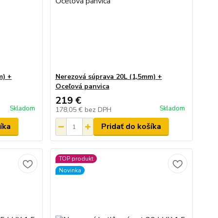
m) +
Nerezová súprava 20L (1,5mm) +
Oceľová panvica
219 €
Skladom
Skladom
178,05 €
bez DPH
íka
Pridať do košíka
TOP produkt
Novinka