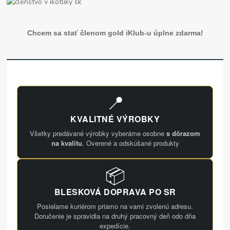
Chcem sa stať členom gold iKlub-u úplne zdarma!
📍
KVALITNÉ VÝROBKY
Všetky predávané výrobky vyberáme osobne
s dôrazom
na kvalitu
. Overené a odskúšané produkty
📦
BLESKOVÁ DOPRAVA PO SR
Posielame kuriérom priamo na vami zvolenú adresu.
Doručenie je spravidla na druhý pracovný deň odo dňa
expedície.