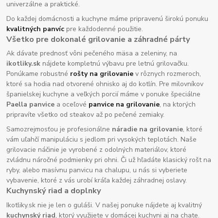
univerzálne a praktické.
Do každej domácnosti a kuchyne máme pripravenú širokú ponuku
kvalitných panvíc
pre každodenné použitie.
Všetko pre dokonalé grilovanie a záhradné párty
Ak dávate prednosť vôni pečeného mäsa a zeleniny, na
ikotliky.sk
nájdete kompletnú výbavu pre letnú grilovačku.
Ponúkame robustné
rošty na grilovanie
v rôznych rozmeroch,
ktoré sa hodia nad otvorené ohnisko aj do kotlín. Pre milovníkov
španielskej kuchyne a veľkých porcií máme v ponuke špeciálne
Paella panvice
a oceľové
panvice na grilovanie
, na ktorých
pripravíte všetko od steakov až po pečené zemiaky.
Samozrejmosťou je profesionálne
náradie na grilovanie
, ktoré
vám uľahčí manipuláciu s jedlom pri vysokých teplotách. Naše
grilovacie náčinie je vyrobené z odolných materiálov, ktoré
zvládnu náročné podmienky pri ohni. Či už hľadáte klasický rošt na
ryby, alebo masívnu panvicu na chalupu, u nás si vyberiete
vybavenie, ktoré z vás urobí kráľa každej záhradnej oslavy.
Kuchynský riad a doplnky
Ikotliky.sk nie je len o guláši. V našej ponuke nájdete aj kvalitný
kuchynský riad
, ktorý využijete v domácej kuchyni aj na chate.