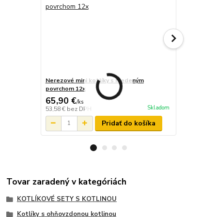
Nerezové mini kotlíky s medeným
Nerezové mi
povrchom 12x
povrchom 6
65,90 €
34,80 €
/
ks
/
k
Skladom
53,58 €
bez DPH
28,29 €
bez 
Pridať do košíka
Tovar zaradený v kategóriách
KOTLÍKOVÉ SETY S KOTLINOU
Kotlíky s ohňovzdonou kotlinou