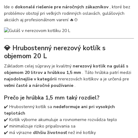
Ide o
dokonalé riešenie pre náročných zákazníkov
, ktoré bez
problémov obstojí pri veľkých rodinných oslavách, gulášových
akciách aj profesionálnom varení 🔥🍲
💎 Hrubostenný nerezový kotlík s
objemom 20 L
Základom celej súpravy je kvalitný
nerezový kotlík na guláš s
objemom 20 litrov a hrúbkou 1,5 mm
. Táto hrúbka patrí medzi
najodolnejšie v kategórii
nrerezovách kotlíkov a je určená pre
veľmi časté a náročné používanie
.
Prečo je hrúbka 1,5 mm taký rozdiel?
✔️ Hrubostenný kotlík sa
nedeformuje ani pri vysokých
teplotách
✔️ Kotlík výborne akumuluje a rovnomerne rozvádza teplo
✔️ minimalizuje riziko pripaľovania sa
✔️ má výrazne
dlhšiu životnosť
než iné kotlíky