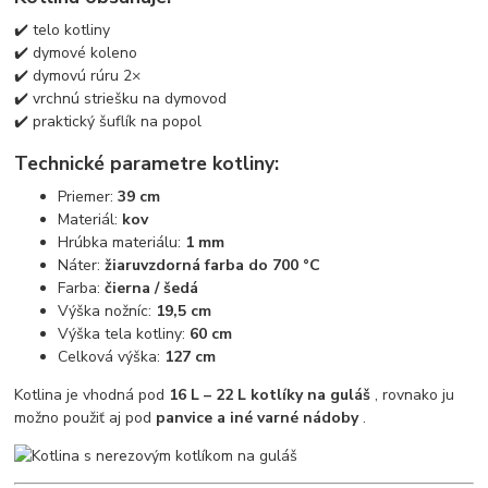
✔️ telo kotliny
✔️ dymové koleno
✔️ dymovú rúru 2×
✔️ vrchnú striešku na dymovod
✔️ praktický šuflík na popol
Technické parametre kotliny:
Priemer:
39 cm
Materiál:
kov
Hrúbka materiálu:
1 mm
Náter:
žiaruvzdorná farba do 700 °C
Farba:
čierna / šedá
Výška nožníc:
19,5 cm
Výška tela kotliny:
60 cm
Celková výška:
127 cm
Kotlina je vhodná pod
16 L – 22 L kotlíky na guláš
, rovnako ju
možno použiť aj pod
panvice a iné varné nádoby
.