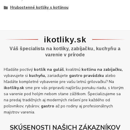
Hrubostenné kotlíky s kotlinou
ikotliky.sk
Váš špecialista na kotlíky, zabíjačku, kuchyňu a
varenie v prírode
Hľadáte poctivý
kotlík na guláš
, kvalitnú
kotlinu na zabíjačku,
vybavujete si
kuchyňu,
zariaďujete
gastro pravádzku
alebo
hľadáte kompletné vybavenie pre vašu letnú grilovačku? Na
ikotliky.sk
sme pre vás pripravili najširšiu ponuku riadu, s ktorým
sa varenie pod holým nebom stane zážitkom. Špecializujeme sa
na predaj tradičných aj moderných riešení pre každého od
poľovníkov, rybárov,
gastro
až po rodiny aj profesionálnych
majstrov varenia.
SKÚSENOSTI NAŠICH ZÁKAZNÍKOV