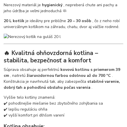
Nerezový materiál je
hygienický
, nepreberá chute ani pachy a
jeho údržba je veľmi jednoduchá 🧼
20 L kotlík
je ideálny pre približne
20 – 30 osôb
, čo z neho robí
univerzálnym kotlíkom na záhradu, chatu, dvor aj väčšie rodinné.
🔥 Kvalitná ohňovzdorná kotlina –
stabilita, bezpečnosť a komfort
Súprava obsahuje aj perfektnú
kovovú kotlinu s priemerom 39
cm
, natretú
žiaruvzdornou farbou odolnou až do 700 °C
.
Konštrukcia je navrhnutá tak, aby zabezpečila
stabilné varenie,
dobrý ťah a pohodlnú obsluhu počas varenia
.
Vyššie telo kotliny znamená:
✔️ pohodlnejšie miešanie bez zbytočného zohýbania sa
✔️ lepšiu reguláciu ohňa
✔️ vyšší komfort pri dlhšom varení
Kotlina obsahuje: