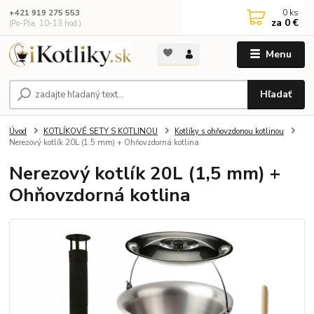
0
ks
+421 919 275 553
za
0 €
(Po-Pia, 10-13 hod.)
Menu
Hľadať
Úvod
KOTLÍKOVÉ SETY S KOTLINOU
Kotlíky s ohňovzdonou kotlinou
Nerezový kotlík 20L (1,5 mm) + Ohňovzdorná kotlina
Nerezový kotlík 20L (1,5 mm) +
Ohňovzdorná kotlina