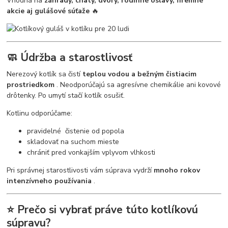
Vhodná na
záhrady, chaty, dvory, rodinné oslavy, firemné
akcie aj gulášové súťaže
🔥
🧼 Údržba a starostlivosť
Nerezový kotlík sa čistí
teplou vodou a bežným čistiacim
prostriedkom
. Neodporúčajú sa agresívne chemikálie ani kovové
drôtenky. Po umytí stačí kotlík osušiť.
Kotlinu odporúčame:
pravidelné čistenie od popola
skladovať na suchom mieste
chrániť pred vonkajším vplyvom vlhkosti
Pri správnej starostlivosti vám súprava vydrží
mnoho rokov
intenzívneho používania
.
⭐ Prečo si vybrať práve túto kotlíkovú
súpravu?