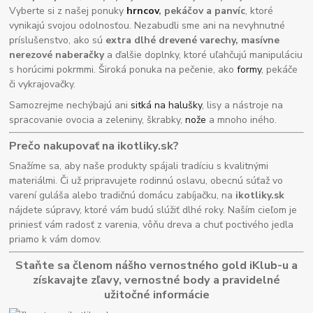
Vyberte si z našej ponuky
hrncov
, pekáčov a panvíc
, ktoré
vynikajú svojou odolnosťou. Nezabudli sme ani na nevyhnutné
príslušenstvo, ako sú
extra dlhé drevené varechy, masívne
nerezové naberačky
a ďalšie doplnky, ktoré uľahčujú manipuláciu
s horúcimi pokrmmi. Široká ponuka na pečenie, ako
formy
, pekáče
či vykrajovačky.
Samozrejme nechýbajú ani
sitká na halušky
, lisy a nástroje na
spracovanie ovocia a zeleniny, škrabky,
nože
a mnoho iného.
Prečo nakupovať na ikotliky.sk?
Snažíme sa, aby naše produkty spájali tradíciu s kvalitnými
materiálmi. Či už pripravujete rodinnú oslavu, obecnú súťaž vo
varení guláša alebo tradičnú domácu zabíjačku, na
ikotliky.sk
nájdete súpravy, ktoré vám budú slúžiť dlhé roky. Naším cieľom je
priniesť vám radosť z varenia, vôňu dreva a chuť poctivého jedla
priamo k vám domov.
Staňte sa členom nášho vernostného gold iKlub-u a
získavajte zľavy, vernostné body a pravidelné
užitočné informácie