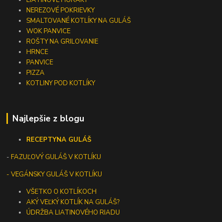
LIATINOVÉ HORÁKY
NEREZOVÉ POKRIEVKY
SMALTOVANÉ KOTLÍKY NA GULÁŠ
WOK PANVICE
ROŠTY NA GRILOVANIE
HRNCE
PANVICE
PIZZA
KOTLINY POD KOTLÍKY
Najlepšie z blogu
RECEPTY
NA GULÁŠ
-
FAZUĽOVÝ GULÁŠ V KOTLÍKU
- VEGÁNSKY GULÁŠ V KOTLÍKU
VŠETKO O KOTLÍKOCH
AKÝ VEĽKÝ KOTLÍK NA GULÁŠ?
ÚDRŽBA LIATINOVÉHO RIADU