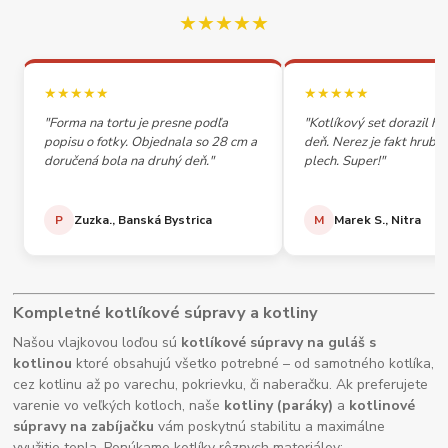
★★★★★
★★★★★
★★★★★
"Forma na tortu je presne podľa
"Kotlíkový set dorazil h
popisu o fotky. Objednala so 28 cm a
deň. Nerez je fakt hrubý,
doručená bola na druhý deň."
plech. Super!"
P
Zuzka., Banská Bystrica
M
Marek S., Nitra
Kompletné kotlíkové súpravy a kotliny
Našou vlajkovou loďou sú
kotlíkové súpravy na guláš s
kotlinou
ktoré obsahujú všetko potrebné – od samotného kotlíka,
cez kotlinu až po varechu, pokrievku, či naberačku. Ak preferujete
varenie vo veľkých kotloch, naše
kotliny (paráky)
a
kotlinové
súpravy na zabíjačku
vám poskytnú stabilitu a maximálne
využitie tepla. Ponúkame kotlíky rôznych materiálov: