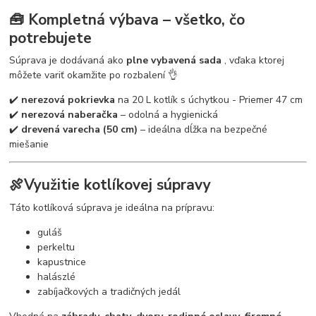
🧰 Kompletná výbava – všetko, čo
potrebujete
Súprava je dodávaná ako
plne vybavená sada
, vďaka ktorej
môžete variť okamžite po rozbalení 👌
✔️
nerezová pokrievka
na 20 L kotlík s úchytkou - Priemer 47 cm
✔️
nerezová naberačka
– odolná a hygienická
✔️
drevená varecha (50 cm)
– ideálna dĺžka na bezpečné
miešanie
🍖Využitie kotlíkovej súpravy
Táto kotlíková súprava je ideálna na prípravu:
guláš
perkeltu
kapustnice
halászlé
zabíjačkových a tradičných jedál