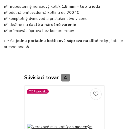
✔️ hrubostenný nerezový kotlík
1,5 mm – top trieda
✔️ odolná ohňovzdorná kotlina do
700 °C
✔️ kompletný dymovod a príslušenstvo v cene
✔️ ideálne na
časté a náročné varenie
✔️ prémiová súprava bez kompromisov
👉 Ak
jednu poriadnu kotlíkovú súpravu na dlhé roky
, toto je
presne ona 🔥
Súvisiaci tovar
4
TOP produkt
TOP produkt