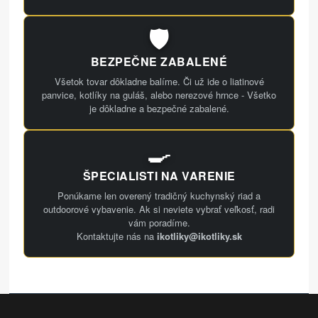
🛡️
BEZPEČNE ZABALENÉ
Všetok tovar dôkladne balíme. Či už ide o liatinové
panvice, kotlíky na guláš, alebo nerezové hrnce - Všetko
je dôkladne a bezpečné zabalené.
🍳
ŠPECIALISTI NA VARENIE
Ponúkame len overený tradičný kuchynský riad a
outdoorové vybavenie. Ak si neviete vybrať veľkosť, radi
vám poradíme.
Kontaktujte nás na
ikotliky@ikotliky.sk