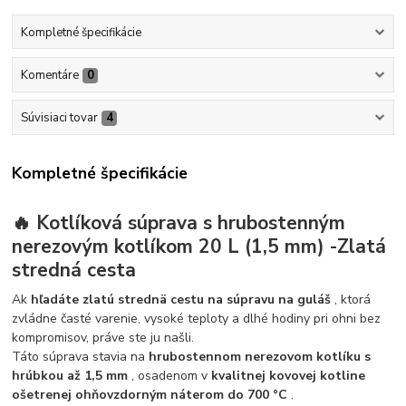
Kompletné špecifikácie
Komentáre
0
Súvisiaci tovar
4
Kompletné špecifikácie
🔥 Kotlíková súprava s hrubostenným
nerezovým kotlíkom 20 L (1,5 mm) -Zlatá
stredná cesta
Ak
hľadáte zlatú strednä cestu na súpravu na guláš
, ktorá
zvládne časté varenie, vysoké teploty a dlhé hodiny pri ohni bez
kompromisov, práve ste ju našli.
Táto súprava stavia na
hrubostennom nerezovom kotlíku s
hrúbkou až 1,5 mm
, osadenom v
kvalitnej kovovej kotline
ošetrenej ohňovzdorným náterom do 700 °C
.