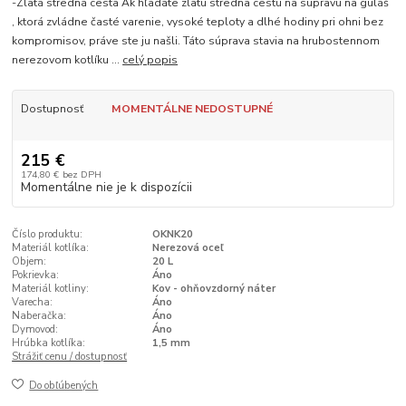
-Zlatá stredná cesta Ak hľadáte zlatú strednä cestu na súpravu na guláš
, ktorá zvládne časté varenie, vysoké teploty a dlhé hodiny pri ohni bez
kompromisov, práve ste ju našli. Táto súprava stavia na hrubostennom
nerezovom kotlíku ...
celý popis
Dostupnosť
MOMENTÁLNE NEDOSTUPNÉ
215 €
174,80 €
bez DPH
Momentálne nie je k dispozícii
Číslo produktu:
OKNK20
Materiál kotlíka:
Nerezová oceľ
Objem:
20 L
Pokrievka:
Áno
Materiál kotliny:
Kov - ohňovzdorný náter
Varecha:
Áno
Naberačka:
Áno
Dymovod:
Áno
Hrúbka kotlíka:
1,5 mm
Strážiť cenu / dostupnosť
Do obľúbených