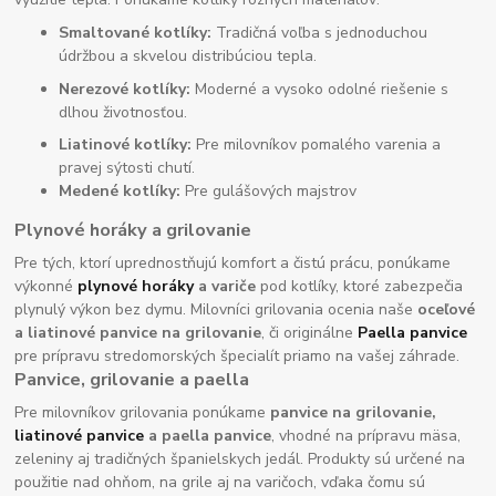
Smaltované kotlíky:
Tradičná voľba s jednoduchou
údržbou a skvelou distribúciou tepla.
Nerezové kotlíky:
Moderné a vysoko odolné riešenie s
dlhou životnosťou.
Liatinové kotlíky:
Pre milovníkov pomalého varenia a
pravej sýtosti chutí.
Medené kotlíky:
Pre gulášových majstrov
Plynové horáky a grilovanie
Pre tých, ktorí uprednostňujú komfort a čistú prácu, ponúkame
výkonné
plynové horáky
a variče
pod kotlíky, ktoré zabezpečia
plynulý výkon bez dymu. Milovníci grilovania ocenia naše
oceľové
a liatinové panvice na grilovanie
, či originálne
Paella panvice
pre prípravu stredomorských špecialít priamo na vašej záhrade.
Panvice, grilovanie a paella
Pre milovníkov grilovania ponúkame
panvice na grilovanie,
liatinové panvice
a paella panvice
, vhodné na prípravu mäsa,
zeleniny aj tradičných španielskych jedál. Produkty sú určené na
použitie nad ohňom, na grile aj na varičoch, vďaka čomu sú