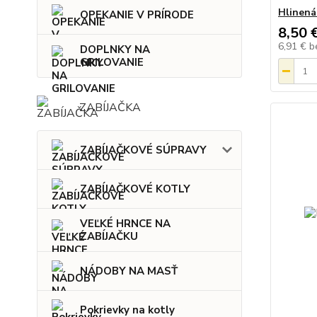
Hlinená
OPEKANIE V PRÍRODE
8,50 
6,91 €
b
DOPLNKY NA
GRILOVANIE
ZABÍJAČKA
ZABÍJAČKOVÉ SÚPRAVY
ZABÍJAČKOVÉ KOTLY
VEĽKÉ HRNCE NA
ZABÍJAČKU
NÁDOBY NA MASŤ
Pokrievky na kotly