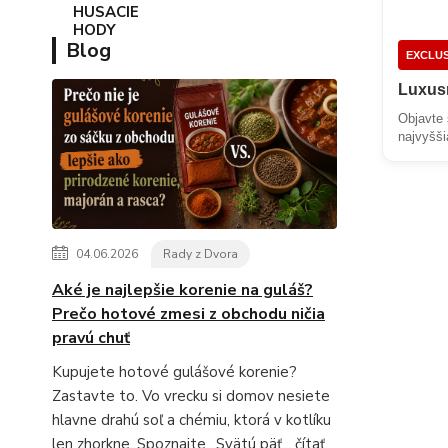
Blog
EXCLUS
Luxusn
Objavte 
najvyšši
04.06.2026
Rady z Dvora
Aké je najlepšie korenie na guláš?
Prečo hotové zmesi z obchodu ničia
pravú chuť
Kupujete hotové gulášové korenie?
Zastavte to. Vo vrecku si domov nesiete
hlavne drahú soľ a chémiu, ktorá v kotlíku
len zhorkne. Spoznajte „Svätú päť...
čítať