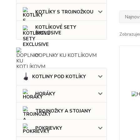
KOTLÍKY S TROJNOŽKOU
Najnov
KOTLÍKOVÉ SETY
EXCLUSIVE
Zobrazuje
DOPLNKY KU KOTLÍKOVM
KOTLINY POD KOTLÍKY
HORÁKY
TROJNOŽKY A STOJANY
POKRIEVKY