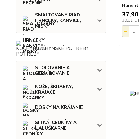
Hlinený 
37,90
SMALTOVANÝ RIAD -
30,81 €
HRNĆEKY, KANVICE,
MISKY
KUCHYNSKÉ POTREBY
STOLOVANIE A
SERVÍROVANIE
NOŽE, ŠKRABKY,
KRÁJAČE
DOSKY NA KRÁJANIE
SITKÁ, CEDNÍKY A
HALUŠKÁRNE