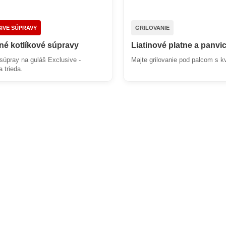
IVE SÚPRAVY
GRILOVANIE
é kotlíkové súpravy
Liatinové platne a panvi
súpray na guláš Exclusive -
Majte grilovanie pod palcom s kv
a trieda.