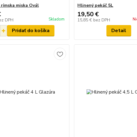
 rímska miska Ovál
Hlinený pekáč 5L
€
19,50 €
Skladom
Ni
ez DPH
15,85 €
bez DPH
Pridať do košíka
Detail