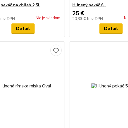
 pekáč na chlieb 2,5L
Hlinený pekáč 6L
25 €
Nie je skladom
Ni
bez DPH
20,33 €
bez DPH
Detail
Detail