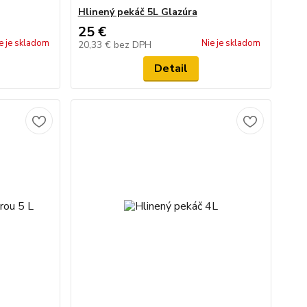
Hlinený pekáč 5L Glazúra
25 €
e je skladom
Nie je skladom
20,33 €
bez DPH
Detail