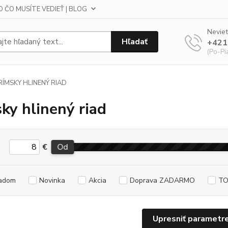
 ČO MUSÍTE VEDIEŤ | BLOG
Neviet
Hľadať
+421
(Po-Pi
RÍMSKY HLINENÝ RIAD
ky hlinený riad
€
Od
adom
Novinka
Akcia
Doprava ZADARMO
TO
Upresniť parametr