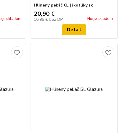
Hlinený pekáč 6L | ikotliky.sk
20,90 €
e je skladom
Nie je skladom
16,99 €
bez DPH
Detail