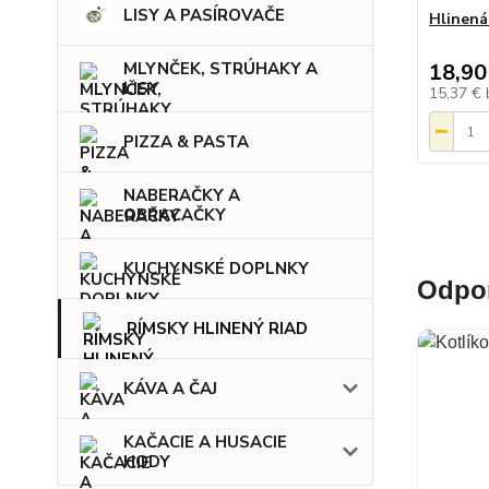
LISY A PASÍROVAČE
Hlinená
18,90
MLYNČEK, STRÚHAKY A
LISY
15,37 €
PIZZA & PASTA
NABERAČKY A
OBRACAČKY
KUCHYNSKÉ DOPLNKY
Odpor
RÍMSKY HLINENÝ RIAD
KÁVA A ČAJ
KAČACIE A HUSACIE
HODY