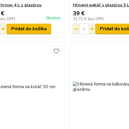
hrniec 4 L s glazúrou
Hlinený pekáč s glazúrou 5 
 €
39 €
Skladom
bez DPH
31,71 €
bez DPH
Pridať do košíka
Pridať do koš