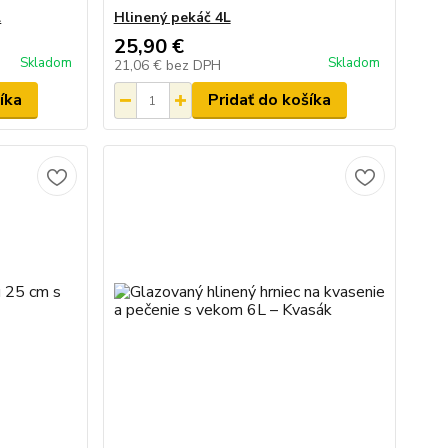
L
Hlinený pekáč 4L
25,90 €
Skladom
Skladom
21,06 €
bez DPH
íka
Pridať do košíka