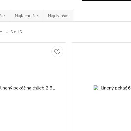
šie
Najlacnejšie
Najdrahšie
m 1-15 z 15