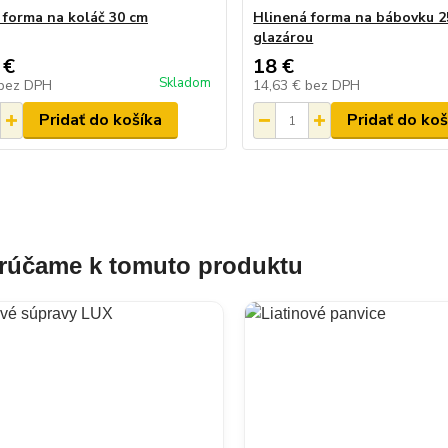
 forma na koláč 30 cm
Hlinená forma na bábovku 2
glazárou
 €
18 €
Skladom
bez DPH
14,63 €
bez DPH
Pridať do košíka
Pridať do koš
účame k tomuto produktu