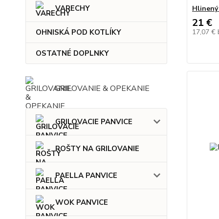
VARECHY
Hlinený
21 €
17,07 €
OHNISKÁ POD KOTLÍKY
OSTATNÉ DOPLNKY
GRILOVANIE & OPEKANIE
GRILOVACIE PANVICE
ROŠTY NA GRILOVANIE
PAELLA PANVICE
WOK PANVICE