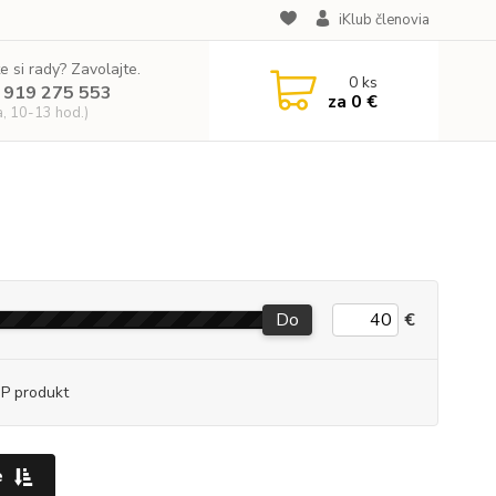
iKlub členovia
e si rady? Zavolajte.
0
ks
 919 275 553
za
0 €
a, 10-13 hod.)
Do
€
P produkt
e