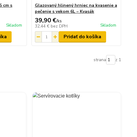
5 cm s
Glazovaný hlinený hrniec na kvasenie a
pečenie s vekom 6L – Kvasák
39,90 €
/
ks
Skladom
Skladom
32,44 €
bez DPH
íka
Pridať do košíka
strana
z 1