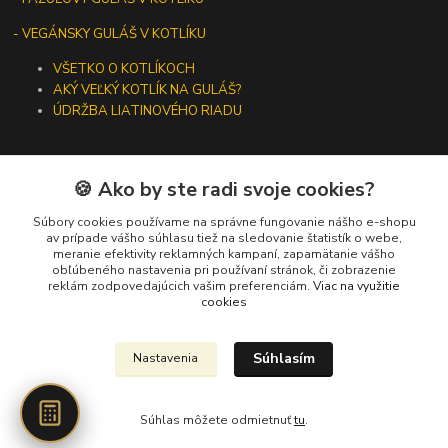
- VEGÁNSKY GULÁŠ V KOTLÍKU
VŠETKO O KOTLÍKOCH
AKÝ VEĽKÝ KOTLÍK NA GULÁŠ?
ÚDRŽBA LIATINOVÉHO RIADU
🍪 Ako by ste radi svoje cookies?
Kontakty
Súbory cookies používame na správne fungovanie nášho e-shopu
av prípade vášho súhlasu tiež na sledovanie štatistík o webe,
meranie efektivity reklamných kampaní, zapamätanie vášho
+421 919 275 553
obľúbeného nastavenia pri používaní stránok, či zobrazenie
(Po-Pia, 10-13 hod.)
reklám zodpovedajúcich vašim preferenciám.
Viac na využitie
cookies
ikotliky@ikotliky.sk
Súhlasím
Nastavenia
Súhlas môžete odmietnuť
tu
.
Vytvorené na
Eshop-rychlo.sk