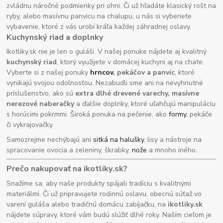
zvládnu náročné podmienky pri ohni. Či už hľadáte klasický rošt na
ryby, alebo masívnu panvicu na chalupu, u nás si vyberiete
vybavenie, ktoré z vás urobí kráľa každej záhradnej oslavy.
Kuchynský riad a doplnky
Ikotliky.sk nie je len o guláši. V našej ponuke nájdete aj kvalitný
kuchynský riad
, ktorý využijete v domácej kuchyni aj na chate.
Vyberte si z našej ponuky
hrncov
, pekáčov a panvíc
, ktoré
vynikajú svojou odolnosťou. Nezabudli sme ani na nevyhnutné
príslušenstvo, ako sú
extra dlhé drevené varechy, masívne
nerezové naberačky
a ďalšie doplnky, ktoré uľahčujú manipuláciu
s horúcimi pokrmmi. Široká ponuka na pečenie, ako
formy
, pekáče
či vykrajovačky.
Samozrejme nechýbajú ani
sitká na halušky
, lisy a nástroje na
spracovanie ovocia a zeleniny, škrabky,
nože
a mnoho iného.
Prečo nakupovať na ikotliky.sk?
Snažíme sa, aby naše produkty spájali tradíciu s kvalitnými
materiálmi. Či už pripravujete rodinnú oslavu, obecnú súťaž vo
varení guláša alebo tradičnú domácu zabíjačku, na
ikotliky.sk
nájdete súpravy, ktoré vám budú slúžiť dlhé roky. Naším cieľom je