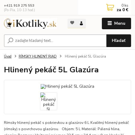
0
ks
+421 919 275 553
za
0 €
(Po-Pia, 10-13 hod.)
Menu
Hľadať
Úvod
RÍMSKY HLINENÝ RIAD
Hlinený pekáč 5L Glazúra
Hlinený pekáč 5L Glazúra
Rímsky hlinený pekáč s pokrievkou a glazúrov 6 L Kvalitný hlinený pekáč
(rímsky) s povrchovou glazúrou. Objem: 5 L Materiál: Pálená hlina,