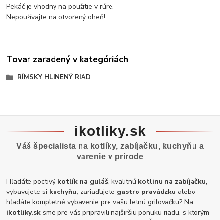
Pekáč je vhodný na použitie v rúre.
Nepoužívajte na otvorený oheň!
Tovar zaradený v kategóriách
RÍMSKY HLINENÝ RIAD
ikotliky.sk
Váš špecialista na kotlíky, zabíjačku, kuchyňu a
varenie v prírode
Hľadáte poctivý
kotlík na guláš
, kvalitnú
kotlinu na zabíjačku,
vybavujete si
kuchyňu,
zariaďujete
gastro pravádzku
alebo
hľadáte kompletné vybavenie pre vašu letnú grilovačku? Na
ikotliky.sk
sme pre vás pripravili najširšiu ponuku riadu, s ktorým