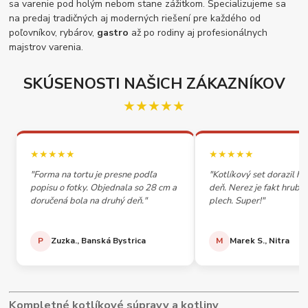
sa varenie pod holým nebom stane zážitkom. Špecializujeme sa
na predaj tradičných aj moderných riešení pre každého od
poľovníkov, rybárov,
gastro
až po rodiny aj profesionálnych
majstrov varenia.
SKÚSENOSTI NAŠICH ZÁKAZNÍKOV
★★★★★
★★★★★
★★★★★
"Forma na tortu je presne podľa
"Kotlíkový set dorazil h
popisu o fotky. Objednala so 28 cm a
deň. Nerez je fakt hrubý,
doručená bola na druhý deň."
plech. Super!"
P
Zuzka., Banská Bystrica
M
Marek S., Nitra
Kompletné kotlíkové súpravy a kotliny