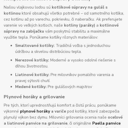
Našou vlajkovou loďou sú
kotlíkové súpravy na guláš s
kotlinou
ktoré obsahujú všetko potrebné – od samotného kotlíka,
cez kotlinu až po varechu, pokrievku, či naberačku. Ak preferujete
varenie vo veľkých kotloch, naše
kotliny (paráky)
a
kotlinové
súpravy na zabíjačku
vám poskytnú stabilitu a maximálne
využitie tepla. Ponúkame kotlíky rôznych materiálov:
Smaltované kotlíky:
Tradičná voľba s jednoduchou
údržbou a skvelou distribúciou tepla.
Nerezové kotlíky:
Moderné a vysoko odolné riešenie s
dlhou životnosťou.
Liatinové kotlíky:
Pre milovníkov pomalého varenia a
pravej sýtosti chutí.
Medené kotlíky:
Pre gulášových majstrov
Plynové horáky a grilovanie
Pre tých, ktorí uprednostňujú komfort a čistú prácu, ponúkame
výkonné
plynové horáky
a variče
pod kotlíky, ktoré zabezpečia
plynulý výkon bez dymu. Milovníci grilovania ocenia naše
oceľové
a liatinové panvice na grilovanie
, či originálne
Paella panvice