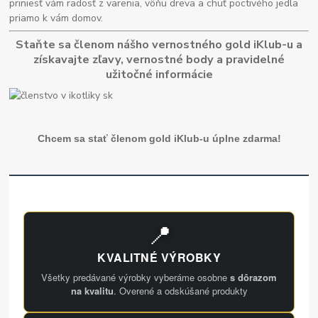
priniesť vám radosť z varenia, vôňu dreva a chuť poctivého jedla
priamo k vám domov.
Staňte sa členom nášho vernostného gold iKlub-u a
získavajte zľavy, vernostné body a pravidelné
užitočné informácie
Chcem sa stať členom gold iKlub-u úplne zdarma!
📍
KVALITNÉ VÝROBKY
Všetky predávané výrobky vyberáme osobne
s dôrazom
na kvalitu
. Overené a odskúšané produkty