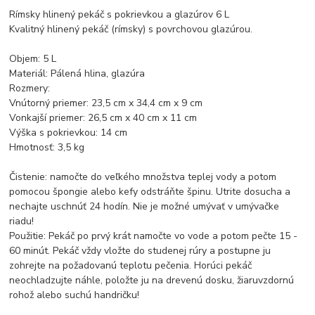
Rímsky hlinený pekáč s pokrievkou a glazúrov 6 L
Kvalitný hlinený pekáč (rímsky) s povrchovou glazúrou.
Objem: 5 L
Materiál: Pálená hlina, glazúra
Rozmery:
Vnútorný priemer: 23,5 cm x 34,4 cm x 9 cm
Vonkajší priemer: 26,5 cm x 40 cm x 11 cm
Výška s pokrievkou: 14 cm
Hmotnosť: 3,5 kg
Čistenie: namočte do veľkého množstva teplej vody a potom
pomocou špongie alebo kefy odstráňte špinu. Utrite dosucha a
nechajte uschnúť 24 hodín. Nie je možné umývať v umývačke
riadu!
Použitie: Pekáč po prvý krát namočte vo vode a potom pečte 15 -
60 minút. Pekáč vždy vložte do studenej rúry a postupne ju
zohrejte na požadovanú teplotu pečenia. Horúci pekáč
neochladzujte náhle, položte ju na drevenú dosku, žiaruvzdornú
rohož alebo suchú handričku!