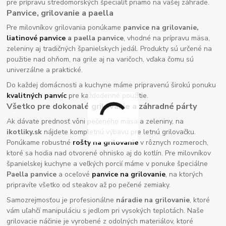
pre prípravu stredomorských špecialít priamo na vašej záhrade.
Panvice, grilovanie a paella
Pre milovníkov grilovania ponúkame
panvice na grilovanie,
liatinové panvice
a paella panvice
, vhodné na prípravu mäsa,
zeleniny aj tradičných španielskych jedál. Produkty sú určené na
použitie nad ohňom, na grile aj na varičoch, vďaka čomu sú
univerzálne a praktické.
Do každej domácnosti a kuchyne máme pripravenú širokú ponuku
kvalitných panvíc
pre každodenné použitie.
Všetko pre dokonalé grilovanie a záhradné párty
Ak dávate prednosť vôni pečeného mäsa a zeleniny, na
ikotliky.sk
nájdete kompletnú výbavu pre letnú grilovačku.
Ponúkame robustné
rošty na grilovanie
v rôznych rozmeroch,
ktoré sa hodia nad otvorené ohnisko aj do kotlín. Pre milovníkov
španielskej kuchyne a veľkých porcií máme v ponuke špeciálne
Paella panvice
a oceľové
panvice na grilovanie
, na ktorých
pripravíte všetko od steakov až po pečené zemiaky.
Samozrejmosťou je profesionálne
náradie na grilovanie
, ktoré
vám uľahčí manipuláciu s jedlom pri vysokých teplotách. Naše
grilovacie náčinie je vyrobené z odolných materiálov, ktoré