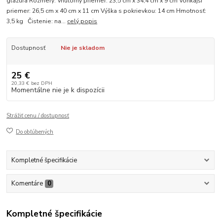
glazúra Rozmery: Vnútorný priemer: 23,5 cm x 34,4 cm x 9 cm Vonkajší
priemer: 26,5 cm x 40 cm x 11 cm Výška s pokrievkou: 14 cm Hmotnosť:
3,5 kg Čistenie: na...
celý popis
Dostupnosť
Nie je skladom
25 €
20,33 €
bez DPH
Momentálne nie je k dispozícii
Strážiť cenu / dostupnosť
Do obľúbených
Kompletné špecifikácie
Komentáre
0
Kompletné špecifikácie