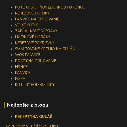
KOTLÍKY S OHŇOVZDORNOU KOTLINOU
NEREZOVÉ KOTLÍKY
PANVICE NA GRILOVANIE
VEĽKÉ KOTLE
ZABÍJAČKOVÉ SÚPRAVY
LIATINOVÉ HORÁKY
NEREZOVÉ POKRIEVKY
SMALTOVANÉ KOTLÍKY NA GULÁŠ
WOK PANVICE
ROŠTY NA GRILOVANIE
HRNCE
PANVICE
PIZZA
KOTLINY POD KOTLÍKY
Najlepšie z blogu
RECEPTY
NA GULÁŠ
-
FAZUĽOVÝ GULÁŠ V KOTLÍKU