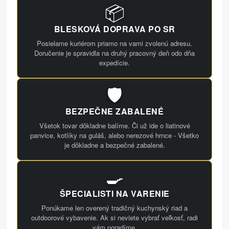
📦
BLESKOVÁ DOPRAVA PO SR
Posielame kuriérom priamo na vami zvolenú adresu.
Doručenie je spravidla na druhý pracovný deň odo dňa
expedície.
🛡️
BEZPEČNE ZABALENÉ
Všetok tovar dôkladne balíme. Či už ide o liatinové
panvice, kotlíky na guláš, alebo nerezové hrnce - Všetko
je dôkladne a bezpečné zabalené.
🍳
ŠPECIALISTI NA VARENIE
Ponúkame len overený tradičný kuchynský riad a
outdoorové vybavenie. Ak si neviete vybrať veľkosť, radi
vám poradíme.