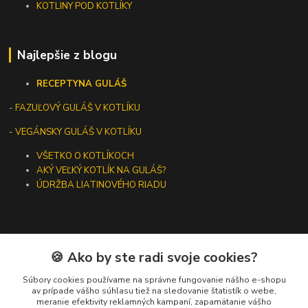
KOTLINY POD KOTLÍKY
Najlepšie z blogu
RECEPTY
NA GULÁŠ
-
FAZUĽOVÝ GULÁŠ V KOTLÍKU
- VEGÁNSKY GULÁŠ V KOTLÍKU
VŠETKO O KOTLÍKOCH
AKÝ VEĽKÝ KOTLÍK NA GULÁŠ?
ÚDRŽBA LIATINOVÉHO RIADU
🍪 Ako by ste radi svoje cookies?
Kontakty
Súbory cookies používame na správne fungovanie nášho e-shopu
+421 919 275 553
av prípade vášho súhlasu tiež na sledovanie štatistík o webe,
meranie efektivity reklamných kampaní, zapamätanie vášho
(Po-Pia, 10-13 hod.)