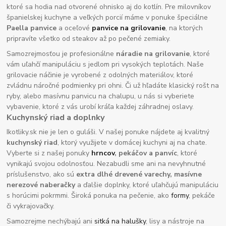
ktoré sa hodia nad otvorené ohnisko aj do kotlín. Pre milovníkov
španielskej kuchyne a veľkých porcií máme v ponuke špeciálne
Paella panvice
a oceľové
panvice na grilovanie
, na ktorých
pripravíte všetko od steakov až po pečené zemiaky.
Samozrejmosťou je profesionálne
náradie na grilovanie
, ktoré
vám uľahčí manipuláciu s jedlom pri vysokých teplotách. Naše
grilovacie náčinie je vyrobené z odolných materiálov, ktoré
zvládnu náročné podmienky pri ohni. Či už hľadáte klasický rošt na
ryby, alebo masívnu panvicu na chalupu, u nás si vyberiete
vybavenie, ktoré z vás urobí kráľa každej záhradnej oslavy.
Kuchynský riad a doplnky
Ikotliky.sk nie je len o guláši. V našej ponuke nájdete aj kvalitný
kuchynský riad
, ktorý využijete v domácej kuchyni aj na chate.
Vyberte si z našej ponuky
hrncov
, pekáčov a panvíc
, ktoré
vynikajú svojou odolnosťou. Nezabudli sme ani na nevyhnutné
príslušenstvo, ako sú
extra dlhé drevené varechy, masívne
nerezové naberačky
a ďalšie doplnky, ktoré uľahčujú manipuláciu
s horúcimi pokrmmi. Široká ponuka na pečenie, ako
formy
, pekáče
či vykrajovačky.
Samozrejme nechýbajú ani
sitká na halušky
, lisy a nástroje na