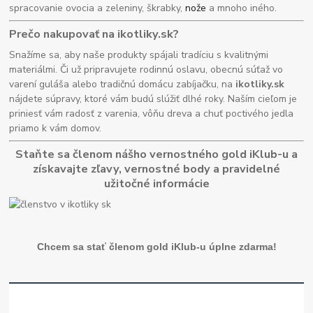
spracovanie ovocia a zeleniny, škrabky,
nože
a mnoho iného.
Prečo nakupovať na ikotliky.sk?
Snažíme sa, aby naše produkty spájali tradíciu s kvalitnými
materiálmi. Či už pripravujete rodinnú oslavu, obecnú súťaž vo
varení guláša alebo tradičnú domácu zabíjačku, na
ikotliky.sk
nájdete súpravy, ktoré vám budú slúžiť dlhé roky. Naším cieľom je
priniesť vám radosť z varenia, vôňu dreva a chuť poctivého jedla
priamo k vám domov.
Staňte sa členom nášho vernostného gold iKlub-u a
získavajte zľavy, vernostné body a pravidelné
užitočné informácie
Chcem sa stať členom gold iKlub-u úplne zdarma!