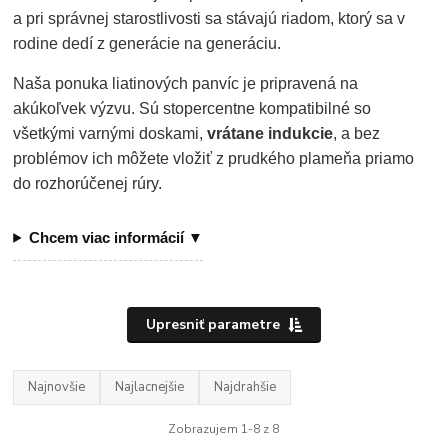
a pri správnej starostlivosti sa stávajú riadom, ktorý sa v
rodine dedí z generácie na generáciu.
Naša ponuka liatinových panvíc je pripravená na
akúkoľvek výzvu. Sú stopercentne kompatibilné so
všetkými varnými doskami,
vrátane indukcie
, a bez
problémov ich môžete vložiť z prudkého plameňa priamo
do rozhorúčenej rúry.
Chcem viac informácií ▼
Upresniť parametre
Najnovšie
Najlacnejšie
Najdrahšie
Zobrazujem 1-8 z 8