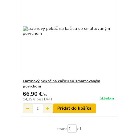
Liatinový pekáč na kačicu so smaltovaným
povrchom
66,90 €
/
ks
Skladom
54,39 €
bez DPH
Pridať do košíka
strana
z 1