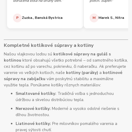
doručená bola na druhý deň."
plech. Super!"
P
Zuzka., Banská Bystrica
M
Marek S., Nitra
Kompletné kotlíkové súpravy a kotliny
Našou vlajkovou loďou sú
kotlíkové súpravy na guláš s
kotlinou
ktoré obsahujú všetko potrebné – od samotného kotlíka,
cez kotlinu až po varechu, pokrievku, či naberačku. Ak preferujete
varenie vo veľkých kotloch, naše
kotliny (paráky)
a
kotlinové
súpravy na zabíjačku
vám poskytnú stabilitu a maximálne
využitie tepla. Ponúkame kotlíky rôznych materiálov:
Smaltované kotlíky:
Tradičná voľba s jednoduchou
údržbou a skvelou distribúciou tepla.
Nerezové kotlíky:
Moderné a vysoko odolné riešenie s
dlhou životnosťou.
Liatinové kotlíky:
Pre milovníkov pomalého varenia a
pravej sýtosti chutí.