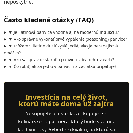
neposkytne.
Často kladené otázky (FAQ)
▼ Je liatinová panvica vhodná aj na modernú indukciu?
▼ Ako správne vykonať prvé vypálenie (seasoning) panvice?
▼ Môžem v liatine dusiť kyslé jedlá, ako je paradajková
omáčka?
▼ Ako sa správne starať o panvicu, aby nehrdzavela?
▼ Čo robiť, ak sa jedlo v panvici na začiatku pripaľuje?
Investícia na celý život,
ktorú máte doma už zajtra
Nekupujete len kus kovu, kupujete si
kulinárskeho partnera, ktorý bude s vami v
kuchyni roky. Vyberte si kvalitu, na ktorú sa