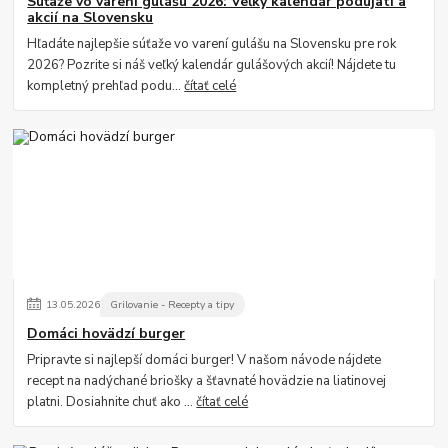
Súťaže vo varení gulášu 2026: Veľký kalendár podujatí a
akcií na Slovensku
Hľadáte najlepšie súťaže vo varení gulášu na Slovensku pre rok
2026? Pozrite si náš veľký kalendár gulášových akcií! Nájdete tu
kompletný prehľad podu...
čítať celé
13
.
05
.
2026
Grilovanie - Recepty a tipy
Domáci hovädzí burger
Pripravte si najlepší domáci burger! V našom návode nájdete
recept na nadýchané briošky a šťavnaté hovädzie na liatinovej
platni. Dosiahnite chuť ako ...
čítať celé