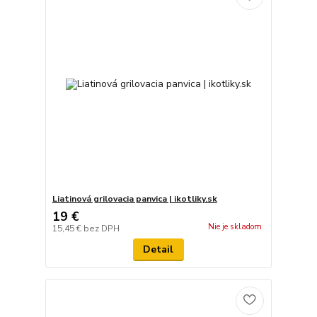
Liatinová grilovacia panvica | ikotliky.sk
19 €
Nie je skladom
15,45 €
bez DPH
Detail