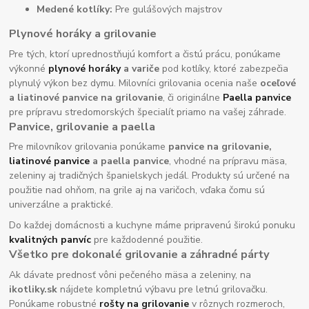
Medené kotlíky:
Pre gulášových majstrov
Plynové horáky a grilovanie
Pre tých, ktorí uprednostňujú komfort a čistú prácu, ponúkame
výkonné
plynové horáky
a variče
pod kotlíky, ktoré zabezpečia
plynulý výkon bez dymu. Milovníci grilovania ocenia naše
oceľové
a liatinové panvice na grilovanie
, či originálne
Paella panvice
pre prípravu stredomorských špecialít priamo na vašej záhrade.
Panvice, grilovanie a paella
Pre milovníkov grilovania ponúkame
panvice na grilovanie,
liatinové panvice
a paella panvice
, vhodné na prípravu mäsa,
zeleniny aj tradičných španielskych jedál. Produkty sú určené na
použitie nad ohňom, na grile aj na varičoch, vďaka čomu sú
univerzálne a praktické.
Do každej domácnosti a kuchyne máme pripravenú širokú ponuku
kvalitných panvíc
pre každodenné použitie.
Všetko pre dokonalé grilovanie a záhradné párty
Ak dávate prednosť vôni pečeného mäsa a zeleniny, na
ikotliky.sk
nájdete kompletnú výbavu pre letnú grilovačku.
Ponúkame robustné
rošty na grilovanie
v rôznych rozmeroch,