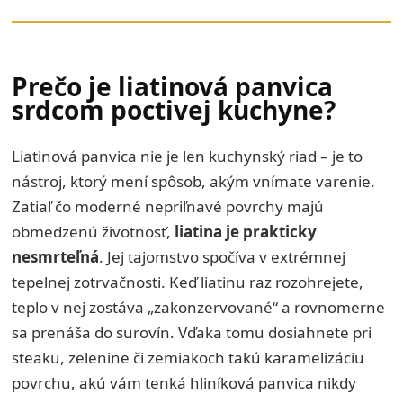
Prečo je liatinová panvica
srdcom poctivej kuchyne?
Liatinová panvica nie je len kuchynský riad – je to
nástroj, ktorý mení spôsob, akým vnímate varenie.
Zatiaľ čo moderné nepriľnavé povrchy majú
obmedzenú životnosť,
liatina je prakticky
nesmrteľná
. Jej tajomstvo spočíva v extrémnej
tepelnej zotrvačnosti. Keď liatinu raz rozohrejete,
teplo v nej zostáva „zakonzervované“ a rovnomerne
sa prenáša do surovín. Vďaka tomu dosiahnete pri
steaku, zelenine či zemiakoch takú karamelizáciu
povrchu, akú vám tenká hliníková panvica nikdy