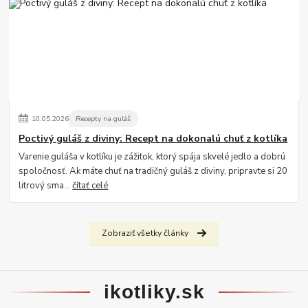
10
.
05
.
2026
Recepty na guláš
Poctivý guláš z diviny: Recept na dokonalú chuť z kotlíka
Varenie guláša v kotlíku je zážitok, ktorý spája skvelé jedlo a dobrú
spoločnosť. Ak máte chuť na tradičný guláš z diviny, pripravte si 20
litrový sma...
čítať celé
Zobraziť všetky články
ikotliky.sk