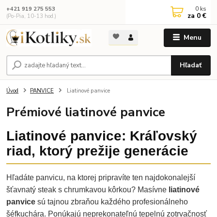
0
ks
+421 919 275 553
za
0 €
(Po-Pia, 10-13 hod.)
Menu
Hľadať
Úvod
PANVICE
Liatinové panvice
Prémiové liatinové panvice
Liatinové panvice: Kráľovský
riad, ktorý prežije generácie
Hľadáte panvicu, na ktorej pripravíte ten najdokonalejší
šťavnatý steak s chrumkavou kôrkou? Masívne
liatinové
panvice
sú tajnou zbraňou každého profesionálneho
šéfkuchára. Ponúkajú neprekonateľnú tepelnú zotrvačnosť