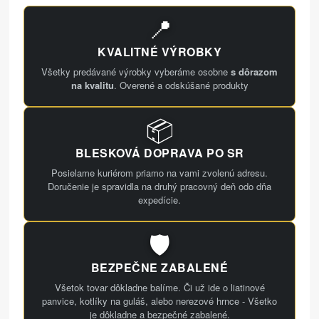
📍
KVALITNÉ VÝROBKY
Všetky predávané výrobky vyberáme osobne
s dôrazom
na kvalitu
. Overené a odskúšané produkty
📦
BLESKOVÁ DOPRAVA PO SR
Posielame kuriérom priamo na vami zvolenú adresu.
Doručenie je spravidla na druhý pracovný deň odo dňa
expedície.
🛡️
BEZPEČNE ZABALENÉ
Všetok tovar dôkladne balíme. Či už ide o liatinové
panvice, kotlíky na guláš, alebo nerezové hrnce - Všetko
je dôkladne a bezpečné zabalené.