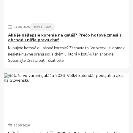
04
.
06
.
2026
Rady z Dvora
Aké je najlepšie korenie na guláš? Prečo hotové zmesi z
obchodu ničia pravú chuť
Kupujete hotové gulášové korenie? Zastavte to. Vo vrecku si domov
nesiete hlavne drahú soľ a chémiu, ktorá v kotlíku len zhorkne.
Spoznajte „Svätú päť...
čítať celé
26
.
05
.
2026