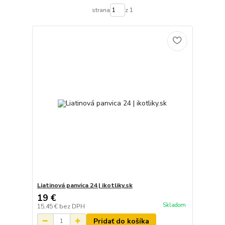
strana
z 1
Liatinová panvica 24 | ikotliky.sk
19 €
Skladom
15,45 €
bez DPH
Pridať do košíka