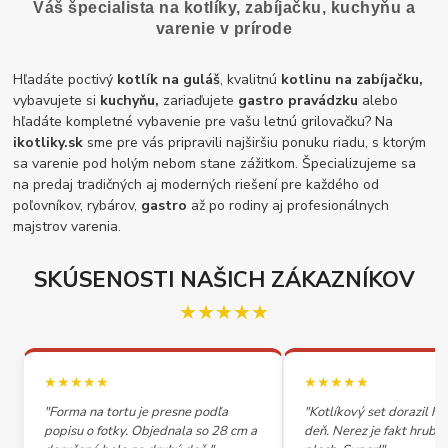
Váš špecialista na kotlíky, zabíjačku, kuchyňu a
varenie v prírode
Hľadáte poctivý
kotlík na guláš
, kvalitnú
kotlinu na zabíjačku,
vybavujete si
kuchyňu,
zariaďujete
gastro pravádzku
alebo
hľadáte kompletné vybavenie pre vašu letnú grilovačku? Na
ikotliky.sk
sme pre vás pripravili najširšiu ponuku riadu, s ktorým
sa varenie pod holým nebom stane zážitkom. Špecializujeme sa
na predaj tradičných aj moderných riešení pre každého od
poľovníkov, rybárov,
gastro
až po rodiny aj profesionálnych
majstrov varenia.
SKÚSENOSTI NAŠICH ZÁKAZNÍKOV
★★★★★
★★★★★
★★★★★
"Forma na tortu je presne podľa
"Kotlíkový set dorazil h
popisu o fotky. Objednala so 28 cm a
deň. Nerez je fakt hrubý,