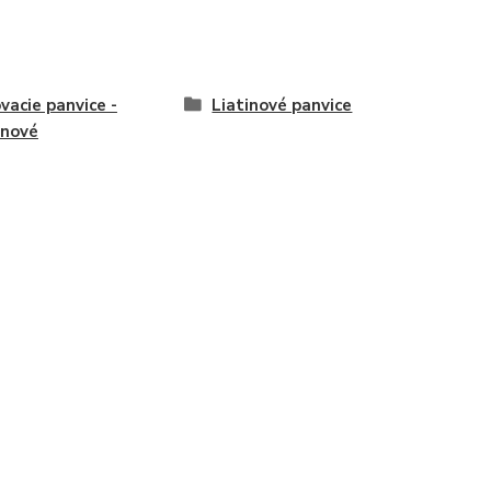
ovacie panvice -
Liatinové panvice
inové