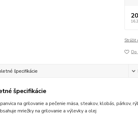
20
16,
Strážiť
Do 
etné špecifikácie
tné špecifikácie
 panvica na grilovanie a pečenie mäsa, steakov, klobás, párkov, rýb
bsahuje mriežky na grilovanie a výlevky a olej