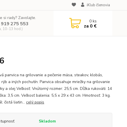
iKlub členovia
e si rady? Zavolajte.
0
ks
 919 275 553
za
0 €
a, 10-13 hod.)
26
ová panvica na grilovanie a pečenie mäsa, steakov, klobás,
, rýb a iných pochutín. Panvica obsahuje mriežky na grilovanie
ky a olej Veľkosť: Vnútorný rozmer: 25,5 cm. Dĺžka rukoväti: 14
ka: 3,5 cm. Veľkosť balenia: 5,5 x 29 x 43 cm. Hmotnosť: 3 kg.
: čistá liatin...
celý popis
tupnosť
Skladom