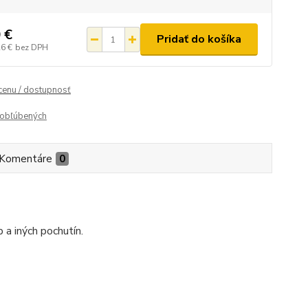
 €
Pridať do košíka
26 €
bez DPH
 cenu / dostupnosť
obľúbených
Komentáre
0
 a iných pochutín.