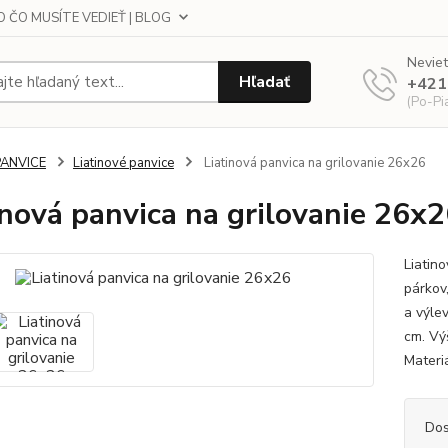
 ČO MUSÍTE VEDIEŤ | BLOG
Neviet
Hľadať
+421
(Po-Pi
PANVICE
Liatinové panvice
Liatinová panvica na grilovanie 26x26
inová panvica na grilovanie 26x
Liatin
párkov
a výlev
cm. Výš
Materiál
Dos