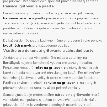
pre prípravu stredomorských špecialít priamo na vašej záhrade.
Panvice, grilovanie a paella
Pre milovníkov grilovania ponúkame
panvice na grilovanie,
liatinové panvice
a paella panvice
, vhodné na prípravu mäsa,
zeleniny aj tradičných španielskych jedál. Produkty sú určené na
použitie nad ohňom, na grile aj na varičoch, vďaka čomu sú
univerzálne a praktické.
Do každej domácnosti a kuchyne máme pripravenú širokú ponuku
kvalitných panvíc
pre každodenné použitie.
Všetko pre dokonalé grilovanie a záhradné párty
Ak dávate prednosť vôni pečeného mäsa a zeleniny, na
ikotliky.sk
nájdete kompletnú výbavu pre letnú grilovačku.
Ponúkame robustné
rošty na grilovanie
v rôznych rozmeroch,
ktoré sa hodia nad otvorené ohnisko aj do kotlín. Pre milovníkov
španielskej kuchyne a veľkých porcií máme v ponuke špeciálne
Paella panvice
a oceľové
panvice na grilovanie
, na ktorých
pripravíte všetko od steakov až po pečené zemiaky.
Samozrejmosťou je profesionálne
náradie na grilovanie
, ktoré
vám uľahčí manipuláciu s jedlom pri vysokých teplotách. Naše
grilovacie náčinie je vyrobené z odolných materiálov, ktoré