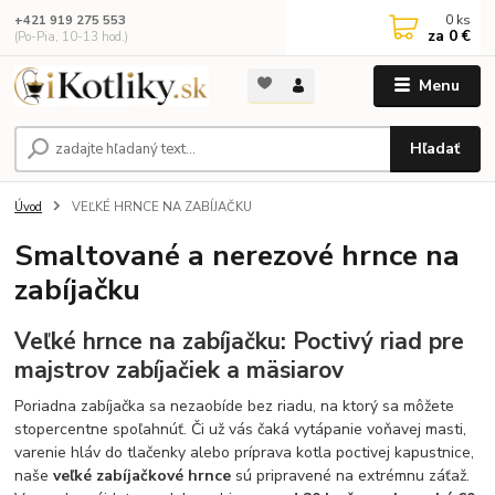
0
ks
+421 919 275 553
za
0 €
(Po-Pia, 10-13 hod.)
Menu
Hľadať
Úvod
VEĽKÉ HRNCE NA ZABÍJAČKU
Smaltované a nerezové hrnce na
zabíjačku
Veľké hrnce na zabíjačku: Poctivý riad pre
majstrov zabíjačiek a mäsiarov
Poriadna zabíjačka sa nezaobíde bez riadu, na ktorý sa môžete
stopercentne spoľahnúť. Či už vás čaká vytápanie voňavej masti,
varenie hláv do tlačenky alebo príprava kotla poctivej kapustnice,
naše
veľké zabíjačkové hrnce
sú pripravené na extrémnu záťaž.