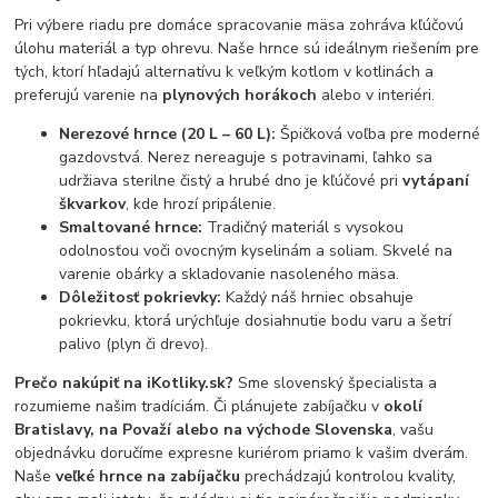
Pri výbere riadu pre domáce spracovanie mäsa zohráva kľúčovú
úlohu materiál a typ ohrevu. Naše hrnce sú ideálnym riešením pre
tých, ktorí hľadajú alternatívu k veľkým kotlom v kotlinách a
preferujú varenie na
plynových horákoch
alebo v interiéri.
Nerezové hrnce (20 L – 60 L):
Špičková voľba pre moderné
gazdovstvá. Nerez nereaguje s potravinami, ľahko sa
udržiava sterilne čistý a hrubé dno je kľúčové pri
vytápaní
škvarkov
, kde hrozí pripálenie.
Smaltované hrnce:
Tradičný materiál s vysokou
odolnosťou voči ovocným kyselinám a soliam. Skvelé na
varenie obárky a skladovanie nasoleného mäsa.
Dôležitosť pokrievky:
Každý náš hrniec obsahuje
pokrievku, ktorá urýchľuje dosiahnutie bodu varu a šetrí
palivo (plyn či drevo).
Prečo nakúpiť na iKotliky.sk?
Sme slovenský špecialista a
rozumieme našim tradíciám. Či plánujete zabíjačku v
okolí
Bratislavy, na Považí alebo na východe Slovenska
, vašu
objednávku doručíme expresne kuriérom priamo k vašim dverám.
Naše
veľké hrnce na zabíjačku
prechádzajú kontrolou kvality,