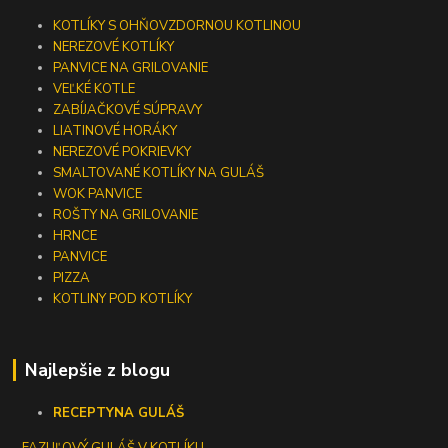
KOTLÍKY S OHŇOVZDORNOU KOTLINOU
NEREZOVÉ KOTLÍKY
PANVICE NA GRILOVANIE
VEĽKÉ KOTLE
ZABÍJAČKOVÉ SÚPRAVY
LIATINOVÉ HORÁKY
NEREZOVÉ POKRIEVKY
SMALTOVANÉ KOTLÍKY NA GULÁŠ
WOK PANVICE
ROŠTY NA GRILOVANIE
HRNCE
PANVICE
PIZZA
KOTLINY POD KOTLÍKY
Najlepšie z blogu
RECEPTY
NA GULÁŠ