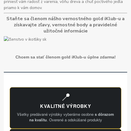
priniesť vám radosť z varenia, vôňu dreva a chuť poctivého jedla
priamo k vám domov.
Staňte sa členom nášho vernostného gold iKlub-u a
získavajte zľavy, vernostné body a pravidelné
užitočné informácie
Chcem sa stať členom gold iKlub-u úplne zdarma!
📍
KVALITNÉ VÝROBKY
Všetky predávané výrobky vyberáme osobne
s dôrazom
na kvalitu
. Overené a odskúšané produkty