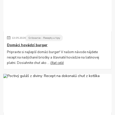
13
.
05
.
2026
Grilovanie - Recepty a tipy
Domáci hovädzí burger
Pripravte si najlepší domáci burger! V našom návode nájdete
recept na nadýchané briošky a šťavnaté hovädzie na liatinovej
platni. Dosiahnite chuť ako ...
čítať celé