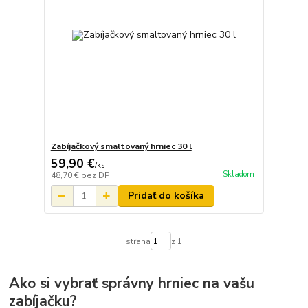
Zabíjačkový smaltovaný hrniec 30 l
59,90 €
/
ks
Skladom
48,70 €
bez DPH
Pridať do košíka
strana
z 1
Ako si vybrať správny hrniec na vašu
zabíjačku?