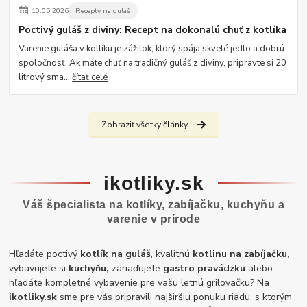
10
.
05
.
2026
Recepty na guláš
Poctivý guláš z diviny: Recept na dokonalú chuť z kotlíka
Varenie guláša v kotlíku je zážitok, ktorý spája skvelé jedlo a dobrú
spoločnosť. Ak máte chuť na tradičný guláš z diviny, pripravte si 20
litrový sma...
čítať celé
Zobraziť všetky články
ikotliky.sk
Váš špecialista na kotlíky, zabíjačku, kuchyňu a
varenie v prírode
Hľadáte poctivý
kotlík na guláš
, kvalitnú
kotlinu na zabíjačku,
vybavujete si
kuchyňu,
zariaďujete
gastro pravádzku
alebo
hľadáte kompletné vybavenie pre vašu letnú grilovačku? Na
ikotliky.sk
sme pre vás pripravili najširšiu ponuku riadu, s ktorým