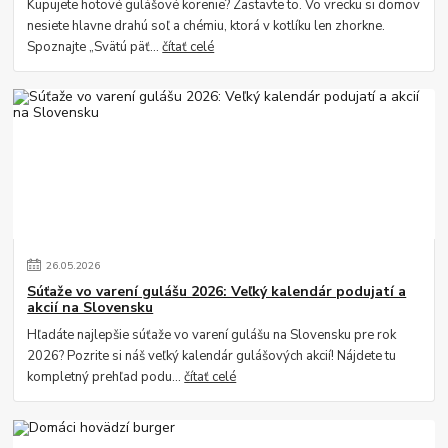
Kupujete hotové gulášové korenie? Zastavte to. Vo vrecku si domov
nesiete hlavne drahú soľ a chémiu, ktorá v kotlíku len zhorkne.
Spoznajte „Svätú päť...
čítať celé
26
.
05
.
2026
Súťaže vo varení gulášu 2026: Veľký kalendár podujatí a
akcií na Slovensku
Hľadáte najlepšie súťaže vo varení gulášu na Slovensku pre rok
2026? Pozrite si náš veľký kalendár gulášových akcií! Nájdete tu
kompletný prehľad podu...
čítať celé