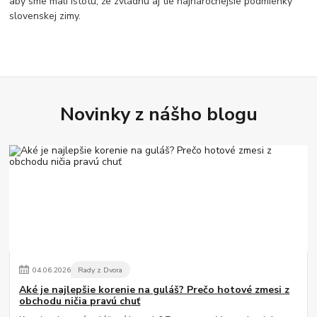
aby sme mali istotu, že zvládnu aj tie najnáročnejšie podmienky
slovenskej zimy.
Novinky z nášho blogu
04
.
06
.
2026
Rady z Dvora
Aké je najlepšie korenie na guláš? Prečo hotové zmesi z
obchodu ničia pravú chuť