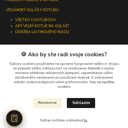
-
FAZUĽOVÝ GULÁŠ V KOTLÍKU
- VEGÁNSKY GULÁŠ V KOTLÍKU
VŠETKO O KOTLÍKOCH
AKÝ VEĽKÝ KOTLÍK NA GULÁŠ?
ÚDRŽBA LIATINOVÉHO RIADU
🍪 Ako by ste radi svoje cookies?
Kontakty
Súbory cookies používame na správne fungovanie nášho e-shopu
av prípade vášho súhlasu tiež na sledovanie štatistík o webe,
meranie efektivity reklamných kampaní, zapamätanie vášho
+421 919 275 553
obľúbeného nastavenia pri používaní stránok, či zobrazenie
(Po-Pia, 10-13 hod.)
reklám zodpovedajúcich vašim preferenciám.
Viac na využitie
cookies
ikotliky@ikotliky.sk
Súhlasím
Nastavenia
Súhlas môžete odmietnuť
tu
.
Vytvorené na
Eshop-rychlo.sk