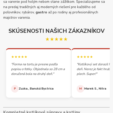
sa varenie pod holým nebom stane zážitkom. Špecializujeme sa
na predaj tradičných aj moderných riešení pre každého od
poľovníkov, rybárov,
gastro
až po rodiny aj profesionálnych
majstrov varenia.
SKÚSENOSTI NAŠICH ZÁKAZNÍKOV
★★★★★
★★★★★
★★★★★
"Forma na tortu je presne podľa
"Kotlíkový set dorazil h
popisu o fotky. Objednala so 28 cm a
deň. Nerez je fakt hrubý,
doručená bola na druhý deň."
plech. Super!"
P
Zuzka., Banská Bystrica
M
Marek S., Nitra
Kompletné kotlíkové súpravy a kotliny