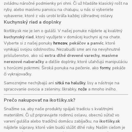
zvládnu náročné podmienky pri ohni. Či už hľadáte klasický rošt na
ryby, alebo masívnu panvicu na chalupu, u nás si vyberiete
vybavenie, ktoré z vás urobí kráľa každej záhradnej oslavy.
Kuchynský riad a doplnky
Ikotliky.sk nie je len o guláši. V našej ponuke nájdete aj kvalitný
kuchynský riad
, ktorý využijete v domácej kuchyni aj na chate.
Vyberte si z našej ponuky
hrncov
, pekáčov a panvíc
, ktoré
vynikajú svojou odolnosťou. Nezabudli sme ani na nevyhnutné
príslušenstvo, ako sú
extra dlhé drevené varechy, masívne
nerezové naberačky
a ďalšie doplnky, ktoré uľahčujú manipuláciu
s horúcimi pokrmmi. Široká ponuka na pečenie, ako
formy
, pekáče
či vykrajovačky.
Samozrejme nechýbajú ani
sitká na halušky
, lisy a nástroje na
spracovanie ovocia a zeleniny, škrabky,
nože
a mnoho iného.
Prečo nakupovať na ikotliky.sk?
Snažíme sa, aby naše produkty spájali tradíciu s kvalitnými
materiálmi. Či už pripravujete rodinnú oslavu, obecnú súťaž vo
varení guláša alebo tradičnú domácu zabíjačku, na
ikotliky.sk
nájdete súpravy, ktoré vám budú slúžiť dlhé roky. Naším cieľom je