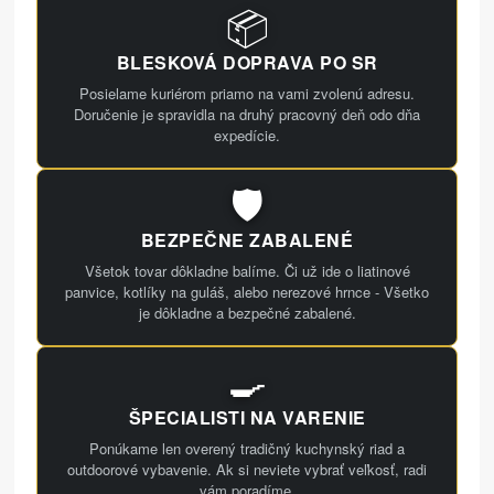
📦
BLESKOVÁ DOPRAVA PO SR
Posielame kuriérom priamo na vami zvolenú adresu.
Doručenie je spravidla na druhý pracovný deň odo dňa
expedície.
🛡️
BEZPEČNE ZABALENÉ
Všetok tovar dôkladne balíme. Či už ide o liatinové
panvice, kotlíky na guláš, alebo nerezové hrnce - Všetko
je dôkladne a bezpečné zabalené.
🍳
ŠPECIALISTI NA VARENIE
Ponúkame len overený tradičný kuchynský riad a
outdoorové vybavenie. Ak si neviete vybrať veľkosť, radi
vám poradíme.