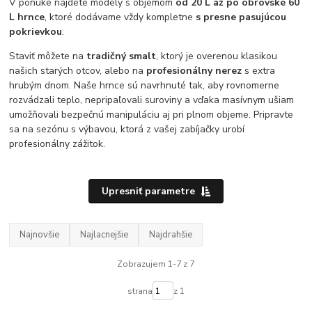
V ponuke nájdete modely s objemom
od 20 L až po obrovské 60
L hrnce
, ktoré dodávame vždy kompletne
s presne pasujúcou
pokrievkou
.
Staviť môžete na
tradičný smalt
, ktorý je overenou klasikou
našich starých otcov, alebo na
profesionálny nerez
s extra
hrubým dnom. Naše hrnce sú navrhnuté tak, aby rovnomerne
rozvádzali teplo, nepripaľovali suroviny a vďaka masívnym ušiam
umožňovali bezpečnú manipuláciu aj pri plnom objeme. Pripravte
sa na sezónu s výbavou, ktorá z vašej zabíjačky urobí
profesionálny zážitok.
Upresniť parametre
Najnovšie
Najlacnejšie
Najdrahšie
Zobrazujem 1-7 z 7
strana
z 1