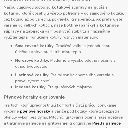
Našou vlajkovou loďou sú
kotlíkové súpravy na guláš s
kotlinou
ktoré obsahujú všetko potrebné – od samotného kotlíka,
cez kotlinu až po varechu, pokrievku, či naberačku. Ak preferujete
varenie vo veľkých kotloch, naše
kotliny (paráky)
a
kotlinové
súpravy na zabíjačku
vám poskytnú stabilitu a maximálne
využitie tepla. Ponúkame kotlíky rôznych materiálov:
Smaltované kotlíky:
Tradičná voľba s jednoduchou
údržbou a skvelou distribúciou tepla.
Nerezové kotlíky:
Moderné a vysoko odolné riešenie s
dlhou životnosťou.
Liatinové kotlíky:
Pre milovníkov pomalého varenia a
pravej sýtosti chutí.
Medené kotlíky:
Pre gulášových majstrov
Plynové horáky a grilovanie
Pre tých, ktorí uprednostňujú komfort a čistú prácu, ponúkame
výkonné
plynové horáky
a variče
pod kotlíky, ktoré zabezpečia
plynulý výkon bez dymu. Milovníci grilovania ocenia naše
oceľové
a liatinové panvice na grilovanie
, či originálne
Paella panvice