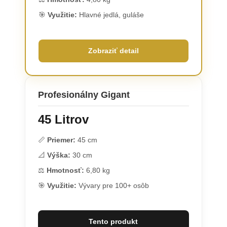
🎯
Využitie:
Hlavné jedlá, guláše
Zobraziť detail
Profesionálny Gigant
45 Litrov
📏
Priemer:
45 cm
📐
Výška:
30 cm
⚖️
Hmotnosť:
6,80 kg
🎯
Využitie:
Vývary pre 100+ osôb
Tento produkt