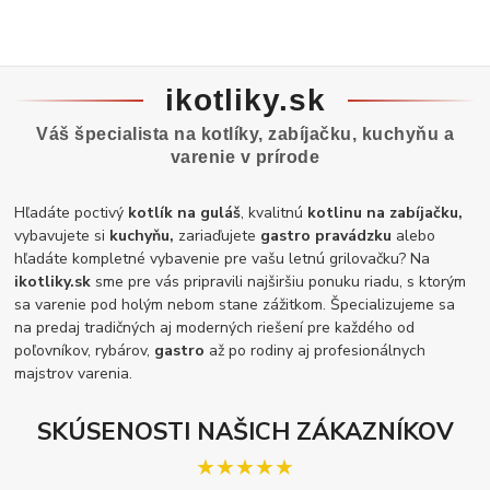
ikotliky.sk
Váš špecialista na kotlíky, zabíjačku, kuchyňu a
varenie v prírode
Hľadáte poctivý
kotlík na guláš
, kvalitnú
kotlinu na zabíjačku,
vybavujete si
kuchyňu,
zariaďujete
gastro pravádzku
alebo
hľadáte kompletné vybavenie pre vašu letnú grilovačku? Na
ikotliky.sk
sme pre vás pripravili najširšiu ponuku riadu, s ktorým
sa varenie pod holým nebom stane zážitkom. Špecializujeme sa
na predaj tradičných aj moderných riešení pre každého od
poľovníkov, rybárov,
gastro
až po rodiny aj profesionálnych
majstrov varenia.
SKÚSENOSTI NAŠICH ZÁKAZNÍKOV
★★★★★