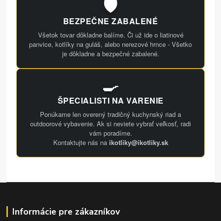
🛡️
BEZPEČNE ZABALENÉ
Všetok tovar dôkladne balíme. Či už ide o liatinové
panvice, kotlíky na guláš, alebo nerezové hrnce - Všetko
je dôkladne a bezpečné zabalené.
🍳
ŠPECIALISTI NA VARENIE
Ponúkame len overený tradičný kuchynský riad a
outdoorové vybavenie. Ak si neviete vybrať veľkosť, radi
vám poradíme.
Kontaktujte nás na
ikotliky@ikotliky.sk
Informácie pre zákazníkov