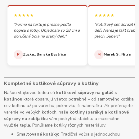
★★★★★
★★★★★
"Forma na tortu je presne podľa
"Kotlíkový set dorazil h
popisu o fotky. Objednala so 28 cm a
deň. Nerez je fakt hrubý,
doručená bola na druhý deň."
plech. Super!"
P
Zuzka., Banská Bystrica
M
Marek S., Nitra
Kompletné kotlíkové súpravy a kotliny
Našou vlajkovou loďou sú
kotlíkové súpravy na guláš s
kotlinou
ktoré obsahujú všetko potrebné – od samotného kotlíka,
cez kotlinu až po varechu, pokrievku, či naberačku. Ak preferujete
varenie vo veľkých kotloch, naše
kotliny (paráky)
a
kotlinové
súpravy na zabíjačku
vám poskytnú stabilitu a maximálne
využitie tepla. Ponúkame kotlíky rôznych materiálov:
Smaltované kotlíky:
Tradičná voľba s jednoduchou