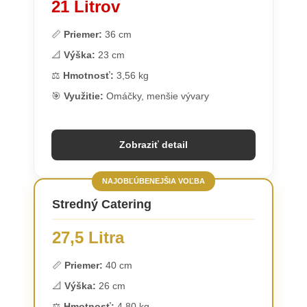
21 Litrov
📏
Priemer:
36 cm
📐
Výška:
23 cm
⚖️
Hmotnosť:
3,56 kg
🎯
Využitie:
Omáčky, menšie vývary
Zobraziť detail
NAJOBĽÚBENEJŠIA VOĽBA
Stredný Catering
27,5 Litra
📏
Priemer:
40 cm
📐
Výška:
26 cm
⚖️
Hmotnosť:
4,80 kg