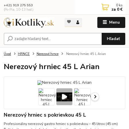
0
ks
+421 919 275 553
za
0 €
(Po-Pia, 10-13 hod.)
Menu
Hľadať
Úvod
HRNCE
Nerezové hrnce
Nerezový hrniec 45 L Arian
Nerezový hrniec 45 L Arian
Nerezový hrniec s pokrievkou 45 L
Profesionálny nerezový gastro hrniec s pokrievkou – 45 litrov (45 cm)