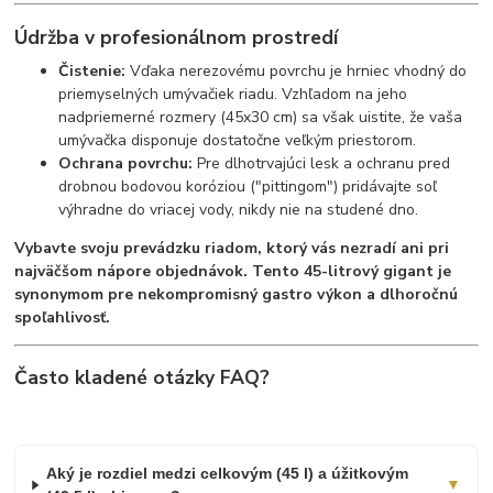
Údržba v profesionálnom prostredí
Čistenie:
Vďaka nerezovému povrchu je hrniec vhodný do
priemyselných umývačiek riadu. Vzhľadom na jeho
nadpriemerné rozmery (45x30 cm) sa však uistite, že vaša
umývačka disponuje dostatočne veľkým priestorom.
Ochrana povrchu:
Pre dlhotrvajúci lesk a ochranu pred
drobnou bodovou koróziou ("pittingom") pridávajte soľ
výhradne do vriacej vody, nikdy nie na studené dno.
Vybavte svoju prevádzku riadom, ktorý vás nezradí ani pri
najväčšom nápore objednávok. Tento 45-litrový gigant je
synonymom pre nekompromisný gastro výkon a dlhoročnú
spoľahlivosť.
Často kladené otázky FAQ?
Aký je rozdiel medzi celkovým (45 l) a úžitkovým
▼