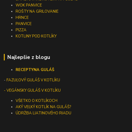
WOK PANVICE
ROŠTY NA GRILOVANIE
HRNCE
PANVICE
PIZZA
KOTLINY POD KOTLÍKY
Najlepšie z blogu
RECEPTY
NA GULÁŠ
-
FAZUĽOVÝ GULÁŠ V KOTLÍKU
- VEGÁNSKY GULÁŠ V KOTLÍKU
VŠETKO O KOTLÍKOCH
AKÝ VEĽKÝ KOTLÍK NA GULÁŠ?
ÚDRŽBA LIATINOVÉHO RIADU