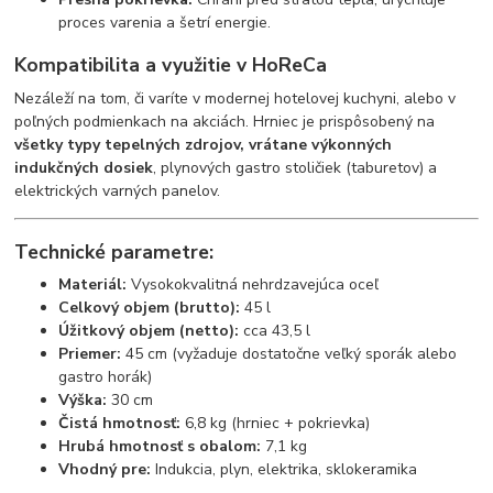
proces varenia a šetrí energie.
Kompatibilita a využitie v HoReCa
Nezáleží na tom, či varíte v modernej hotelovej kuchyni, alebo v
poľných podmienkach na akciách. Hrniec je prispôsobený na
všetky typy tepelných zdrojov, vrátane výkonných
indukčných dosiek
, plynových gastro stoličiek (taburetov) a
elektrických varných panelov.
Technické parametre:
Materiál:
Vysokokvalitná nehrdzavejúca oceľ
Celkový objem (brutto):
45 l
Úžitkový objem (netto):
cca 43,5 l
Priemer:
45 cm (vyžaduje dostatočne veľký sporák alebo
gastro horák)
Výška:
30 cm
Čistá hmotnosť:
6,8 kg (hrniec + pokrievka)
Hrubá hmotnosť s obalom:
7,1 kg
Vhodný pre:
Indukcia, plyn, elektrika, sklokeramika