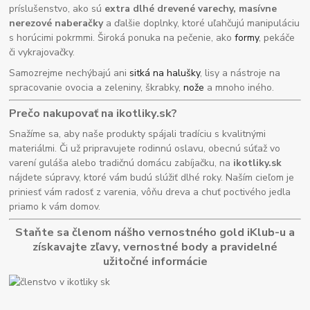
príslušenstvo, ako sú
extra dlhé drevené varechy, masívne
nerezové naberačky
a ďalšie doplnky, ktoré uľahčujú manipuláciu
s horúcimi pokrmmi. Široká ponuka na pečenie, ako
formy
, pekáče
či vykrajovačky.
Samozrejme nechýbajú ani
sitká na halušky
, lisy a nástroje na
spracovanie ovocia a zeleniny, škrabky,
nože
a mnoho iného.
Prečo nakupovať na ikotliky.sk?
Snažíme sa, aby naše produkty spájali tradíciu s kvalitnými
materiálmi. Či už pripravujete rodinnú oslavu, obecnú súťaž vo
varení guláša alebo tradičnú domácu zabíjačku, na
ikotliky.sk
nájdete súpravy, ktoré vám budú slúžiť dlhé roky. Naším cieľom je
priniesť vám radosť z varenia, vôňu dreva a chuť poctivého jedla
priamo k vám domov.
Staňte sa členom nášho vernostného gold iKlub-u a
získavajte zľavy, vernostné body a pravidelné
užitočné informácie