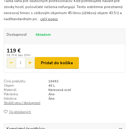
Ťažká váha pre skutočných profesionálov. Keď potrebujete navariť pre
stovky hostí, polovičaté riešenia nefungujú. Tento extrémne priestranný
nerezový hrniec s celkovým objemom 45 litrov (úžitkový objem 43,5 l) a
nadštandardným pri...
celý popis
Dostupnosť
Skladom
119 €
96,75 €
bez DPH
Pridať do košíka
Číslo produktu:
10492
Objem:
45 L
Materiál:
Nerezová oceľ
Pokrievka:
Áno
Indukcia:
Áno
Strážiť cenu / dostupnosť
Do obľúbených
Kompletné špecifikácie