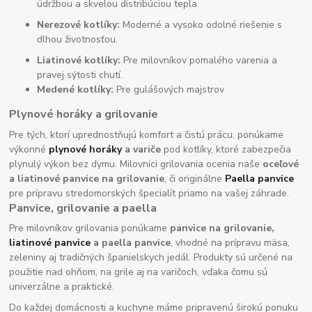
údržbou a skvelou distribúciou tepla.
Nerezové kotlíky:
Moderné a vysoko odolné riešenie s
dlhou životnosťou.
Liatinové kotlíky:
Pre milovníkov pomalého varenia a
pravej sýtosti chutí.
Medené kotlíky:
Pre gulášových majstrov
Plynové horáky a grilovanie
Pre tých, ktorí uprednostňujú komfort a čistú prácu, ponúkame
výkonné
plynové horáky
a variče
pod kotlíky, ktoré zabezpečia
plynulý výkon bez dymu. Milovníci grilovania ocenia naše
oceľové
a liatinové panvice na grilovanie
, či originálne
Paella panvice
pre prípravu stredomorských špecialít priamo na vašej záhrade.
Panvice, grilovanie a paella
Pre milovníkov grilovania ponúkame
panvice na grilovanie,
liatinové panvice
a paella panvice
, vhodné na prípravu mäsa,
zeleniny aj tradičných španielskych jedál. Produkty sú určené na
použitie nad ohňom, na grile aj na varičoch, vďaka čomu sú
univerzálne a praktické.
Do každej domácnosti a kuchyne máme pripravenú širokú ponuku