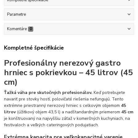
Parametre
Komentáre
0
Kompletné špecifikácie
Profesionálny nerezový gastro
hrniec s pokrievkou – 45 litrov (45
cm)
Ťažká váha pre skutočných profesionálov.
Keď potrebujete
navariť pre stovky hostí, polovičaté riešenia nefungujú. Tento
extrémne priestranný nerezový hrniec s celkovým objemom
45
litrov
(úžitkový objem 43,5 l) a nadštandardným priemerom
45 cm
je konštruovaný na najvyššiu záťaž v komerčných kuchyniach, na
festivaloch a veľkých cateringových podujatiach.
Extrémna kapacita pre veľkokapacitné varenie