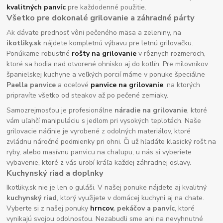
kvalitných panvíc
pre každodenné použitie.
Všetko pre dokonalé grilovanie a záhradné párty
Ak dávate prednosť vôni pečeného mäsa a zeleniny, na
ikotliky.sk
nájdete kompletnú výbavu pre letnú grilovačku.
Ponúkame robustné
rošty na grilovanie
v rôznych rozmeroch,
ktoré sa hodia nad otvorené ohnisko aj do kotlín. Pre milovníkov
španielskej kuchyne a veľkých porcií máme v ponuke špeciálne
Paella panvice
a oceľové
panvice na grilovanie
, na ktorých
pripravíte všetko od steakov až po pečené zemiaky.
Samozrejmosťou je profesionálne
náradie na grilovanie
, ktoré
vám uľahčí manipuláciu s jedlom pri vysokých teplotách. Naše
grilovacie náčinie je vyrobené z odolných materiálov, ktoré
zvládnu náročné podmienky pri ohni. Či už hľadáte klasický rošt na
ryby, alebo masívnu panvicu na chalupu, u nás si vyberiete
vybavenie, ktoré z vás urobí kráľa každej záhradnej oslavy.
Kuchynský riad a doplnky
Ikotliky.sk nie je len o guláši. V našej ponuke nájdete aj kvalitný
kuchynský riad
, ktorý využijete v domácej kuchyni aj na chate.
Vyberte si z našej ponuky
hrncov
, pekáčov a panvíc
, ktoré
vynikajú svojou odolnosťou. Nezabudli sme ani na nevyhnutné