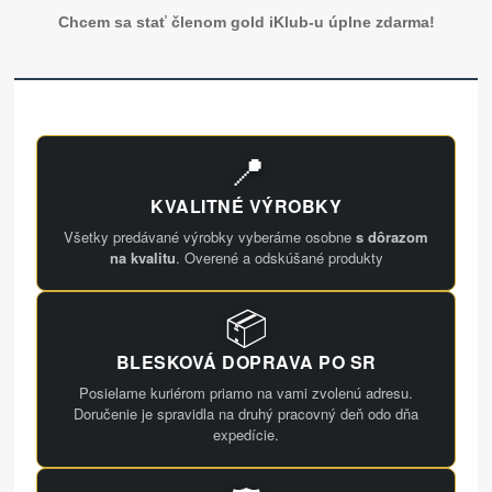
Chcem sa stať členom gold iKlub-u úplne zdarma!
📍
KVALITNÉ VÝROBKY
Všetky predávané výrobky vyberáme osobne
s dôrazom
na kvalitu
. Overené a odskúšané produkty
📦
BLESKOVÁ DOPRAVA PO SR
Posielame kuriérom priamo na vami zvolenú adresu.
Doručenie je spravidla na druhý pracovný deň odo dňa
expedície.