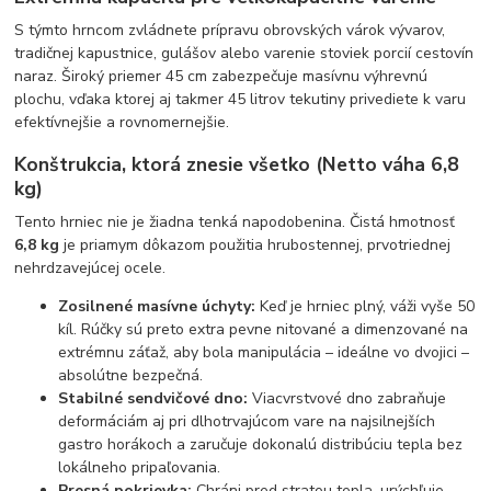
S týmto hrncom zvládnete prípravu obrovských várok vývarov,
tradičnej kapustnice, gulášov alebo varenie stoviek porcií cestovín
naraz. Široký priemer 45 cm zabezpečuje masívnu výhrevnú
plochu, vďaka ktorej aj takmer 45 litrov tekutiny privediete k varu
efektívnejšie a rovnomernejšie.
Konštrukcia, ktorá znesie všetko (Netto váha 6,8
kg)
Tento hrniec nie je žiadna tenká napodobenina. Čistá hmotnosť
6,8 kg
je priamym dôkazom použitia hrubostennej, prvotriednej
nehrdzavejúcej ocele.
Zosilnené masívne úchyty:
Keď je hrniec plný, váži vyše 50
kíl. Rúčky sú preto extra pevne nitované a dimenzované na
extrémnu záťaž, aby bola manipulácia – ideálne vo dvojici –
absolútne bezpečná.
Stabilné sendvičové dno:
Viacvrstvové dno zabraňuje
deformáciám aj pri dlhotrvajúcom vare na najsilnejších
gastro horákoch a zaručuje dokonalú distribúciu tepla bez
lokálneho pripaľovania.
Presná pokrievka:
Chráni pred stratou tepla, urýchľuje