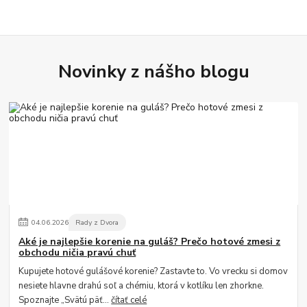
Novinky z nášho blogu
04
.
06
.
2026
Rady z Dvora
Aké je najlepšie korenie na guláš? Prečo hotové zmesi z
obchodu ničia pravú chuť
Kupujete hotové gulášové korenie? Zastavte to. Vo vrecku si domov
nesiete hlavne drahú soľ a chémiu, ktorá v kotlíku len zhorkne.
Spoznajte „Svätú päť...
čítať celé