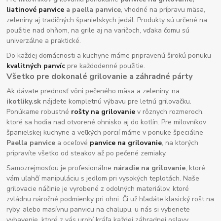
liatinové panvice
a paella panvice
, vhodné na prípravu mäsa,
zeleniny aj tradičných španielskych jedál. Produkty sú určené na
použitie nad ohňom, na grile aj na varičoch, vďaka čomu sú
univerzálne a praktické.
Do každej domácnosti a kuchyne máme pripravenú širokú ponuku
kvalitných panvíc
pre každodenné použitie.
Všetko pre dokonalé grilovanie a záhradné párty
Ak dávate prednosť vôni pečeného mäsa a zeleniny, na
ikotliky.sk
nájdete kompletnú výbavu pre letnú grilovačku.
Ponúkame robustné
rošty na grilovanie
v rôznych rozmeroch,
ktoré sa hodia nad otvorené ohnisko aj do kotlín. Pre milovníkov
španielskej kuchyne a veľkých porcií máme v ponuke špeciálne
Paella panvice
a oceľové
panvice na grilovanie
, na ktorých
pripravíte všetko od steakov až po pečené zemiaky.
Samozrejmosťou je profesionálne
náradie na grilovanie
, ktoré
vám uľahčí manipuláciu s jedlom pri vysokých teplotách. Naše
grilovacie náčinie je vyrobené z odolných materiálov, ktoré
zvládnu náročné podmienky pri ohni. Či už hľadáte klasický rošt na
ryby, alebo masívnu panvicu na chalupu, u nás si vyberiete
vybavenie, ktoré z vás urobí kráľa každej záhradnej oslavy.