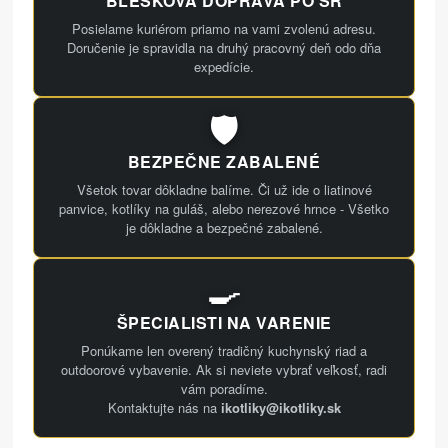
BLESKOVÁ DOPRAVA PO SR
Posielame kuriérom priamo na vami zvolenú adresu.
Doručenie je spravidla na druhý pracovný deň odo dňa
expedície.
🛡️
BEZPEČNE ZABALENÉ
Všetok tovar dôkladne balíme. Či už ide o liatinové
panvice, kotlíky na guláš, alebo nerezové hrnce - Všetko
je dôkladne a bezpečné zabalené.
🍳
ŠPECIALISTI NA VARENIE
Ponúkame len overený tradičný kuchynský riad a
outdoorové vybavenie. Ak si neviete vybrať veľkosť, radi
vám poradíme.
Kontaktujte nás na
ikotliky@ikotliky.sk