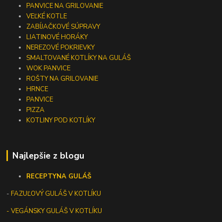
PANVICE NA GRILOVANIE
VEĽKÉ KOTLE
ZABÍJAČKOVÉ SÚPRAVY
LIATINOVÉ HORÁKY
NEREZOVÉ POKRIEVKY
SMALTOVANÉ KOTLÍKY NA GULÁŠ
WOK PANVICE
ROŠTY NA GRILOVANIE
HRNCE
PANVICE
PIZZA
KOTLINY POD KOTLÍKY
Najlepšie z blogu
RECEPTY
NA GULÁŠ
-
FAZUĽOVÝ GULÁŠ V KOTLÍKU
- VEGÁNSKY GULÁŠ V KOTLÍKU