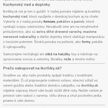
Kuchynský riad a doplnky
Ikotliky.sk nie je len o guláši. V našej ponuke nájdete aj kvalitný
kuchynský riad
, ktorý využijete v domácej kuchyni aj na chate.
Vyberte si z našej ponuky
hrncov
, pekáčov a panvíc
, ktoré
vynikajú svojou odolnosťou. Nezabudli sme ani na nevyhnutné
príslušenstvo, ako sú
extra dlhé drevené varechy, masívne
nerezové naberačky
a ďalšie doplnky, ktoré uľahčujú manipuláciu
s horúcimi pokrmmi. Široká ponuka na pečenie, ako
formy
, pekáče
či vykrajovačky.
Samozrejme nechýbajú ani
sitká na halušky
, lisy a nástroje na
spracovanie ovocia a zeleniny, škrabky,
nože
a mnoho iného.
Prečo nakupovať na ikotliky.sk?
Snažíme sa, aby naše produkty spájali tradíciu s kvalitnými
materiálmi. Či už pripravujete rodinnú oslavu, obecnú súťaž vo
varení guláša alebo tradičnú domácu zabíjačku, na
ikotliky.sk
nájdete súpravy, ktoré vám budú slúžiť dlhé roky. Naším cieľom je
priniesť vám radosť z varenia, vôňu dreva a chuť poctivého jedla
priamo k vám domov.