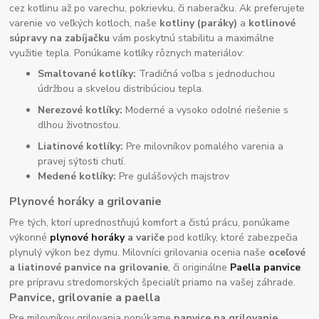
cez kotlinu až po varechu, pokrievku, či naberačku. Ak preferujete
varenie vo veľkých kotloch, naše
kotliny (paráky)
a
kotlinové
súpravy na zabíjačku
vám poskytnú stabilitu a maximálne
využitie tepla. Ponúkame kotlíky rôznych materiálov:
Smaltované kotlíky:
Tradičná voľba s jednoduchou
údržbou a skvelou distribúciou tepla.
Nerezové kotlíky:
Moderné a vysoko odolné riešenie s
dlhou životnosťou.
Liatinové kotlíky:
Pre milovníkov pomalého varenia a
pravej sýtosti chutí.
Medené kotlíky:
Pre gulášových majstrov
Plynové horáky a grilovanie
Pre tých, ktorí uprednostňujú komfort a čistú prácu, ponúkame
výkonné
plynové horáky
a variče
pod kotlíky, ktoré zabezpečia
plynulý výkon bez dymu. Milovníci grilovania ocenia naše
oceľové
a liatinové panvice na grilovanie
, či originálne
Paella panvice
pre prípravu stredomorských špecialít priamo na vašej záhrade.
Panvice, grilovanie a paella
Pre milovníkov grilovania ponúkame
panvice na grilovanie,