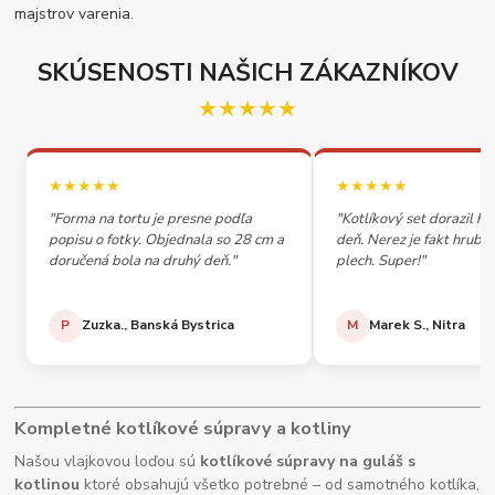
majstrov varenia.
SKÚSENOSTI NAŠICH ZÁKAZNÍKOV
★★★★★
★★★★★
★★★★★
"Forma na tortu je presne podľa
"Kotlíkový set dorazil h
popisu o fotky. Objednala so 28 cm a
deň. Nerez je fakt hrubý,
doručená bola na druhý deň."
plech. Super!"
P
Zuzka., Banská Bystrica
M
Marek S., Nitra
Kompletné kotlíkové súpravy a kotliny
Našou vlajkovou loďou sú
kotlíkové súpravy na guláš s
kotlinou
ktoré obsahujú všetko potrebné – od samotného kotlíka,