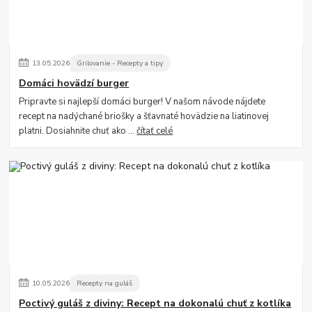
13
.
05
.
2026
Grilovanie - Recepty a tipy
Domáci hovädzí burger
Pripravte si najlepší domáci burger! V našom návode nájdete
recept na nadýchané briošky a šťavnaté hovädzie na liatinovej
platni. Dosiahnite chuť ako ...
čítať celé
10
.
05
.
2026
Recepty na guláš
Poctivý guláš z diviny: Recept na dokonalú chuť z kotlíka