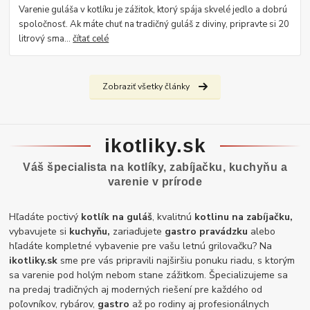
Varenie guláša v kotlíku je zážitok, ktorý spája skvelé jedlo a dobrú
spoločnosť. Ak máte chuť na tradičný guláš z diviny, pripravte si 20
litrový sma...
čítať celé
Zobraziť všetky články
ikotliky.sk
Váš špecialista na kotlíky, zabíjačku, kuchyňu a
varenie v prírode
Hľadáte poctivý
kotlík na guláš
, kvalitnú
kotlinu na zabíjačku,
vybavujete si
kuchyňu,
zariaďujete
gastro pravádzku
alebo
hľadáte kompletné vybavenie pre vašu letnú grilovačku? Na
ikotliky.sk
sme pre vás pripravili najširšiu ponuku riadu, s ktorým
sa varenie pod holým nebom stane zážitkom. Špecializujeme sa
na predaj tradičných aj moderných riešení pre každého od
poľovníkov, rybárov,
gastro
až po rodiny aj profesionálnych