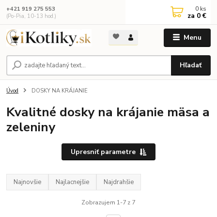
0
ks
+421 919 275 553
za
0 €
(Po-Pia, 10-13 hod.)
Menu
Hľadať
Úvod
DOSKY NA KRÁJANIE
Kvalitné dosky na krájanie mäsa a
zeleniny
Upresniť parametre
Najnovšie
Najlacnejšie
Najdrahšie
Zobrazujem 1-7 z 7