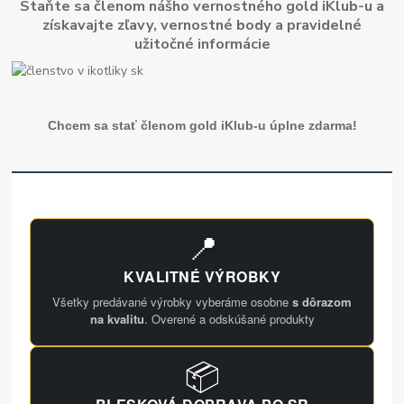
Staňte sa členom nášho vernostného gold iKlub-u a
získavajte zľavy, vernostné body a pravidelné
užitočné informácie
Chcem sa stať členom gold iKlub-u úplne zdarma!
📍
KVALITNÉ VÝROBKY
Všetky predávané výrobky vyberáme osobne
s dôrazom
na kvalitu
. Overené a odskúšané produkty
📦