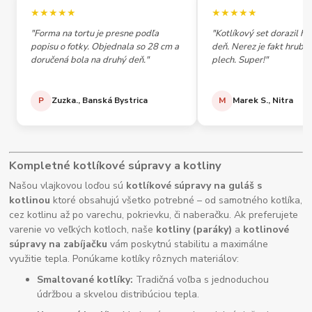
★★★★★
★★★★★
"Forma na tortu je presne podľa
"Kotlíkový set dorazil h
popisu o fotky. Objednala so 28 cm a
deň. Nerez je fakt hrubý,
doručená bola na druhý deň."
plech. Super!"
P
Zuzka., Banská Bystrica
M
Marek S., Nitra
Kompletné kotlíkové súpravy a kotliny
Našou vlajkovou loďou sú
kotlíkové súpravy na guláš s
kotlinou
ktoré obsahujú všetko potrebné – od samotného kotlíka,
cez kotlinu až po varechu, pokrievku, či naberačku. Ak preferujete
varenie vo veľkých kotloch, naše
kotliny (paráky)
a
kotlinové
súpravy na zabíjačku
vám poskytnú stabilitu a maximálne
využitie tepla. Ponúkame kotlíky rôznych materiálov:
Smaltované kotlíky:
Tradičná voľba s jednoduchou
údržbou a skvelou distribúciou tepla.