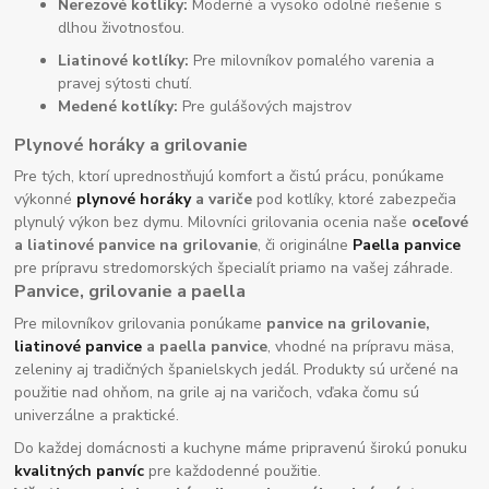
Nerezové kotlíky:
Moderné a vysoko odolné riešenie s
dlhou životnosťou.
Liatinové kotlíky:
Pre milovníkov pomalého varenia a
pravej sýtosti chutí.
Medené kotlíky:
Pre gulášových majstrov
Plynové horáky a grilovanie
Pre tých, ktorí uprednostňujú komfort a čistú prácu, ponúkame
výkonné
plynové horáky
a variče
pod kotlíky, ktoré zabezpečia
plynulý výkon bez dymu. Milovníci grilovania ocenia naše
oceľové
a liatinové panvice na grilovanie
, či originálne
Paella panvice
pre prípravu stredomorských špecialít priamo na vašej záhrade.
Panvice, grilovanie a paella
Pre milovníkov grilovania ponúkame
panvice na grilovanie,
liatinové panvice
a paella panvice
, vhodné na prípravu mäsa,
zeleniny aj tradičných španielskych jedál. Produkty sú určené na
použitie nad ohňom, na grile aj na varičoch, vďaka čomu sú
univerzálne a praktické.
Do každej domácnosti a kuchyne máme pripravenú širokú ponuku
kvalitných panvíc
pre každodenné použitie.