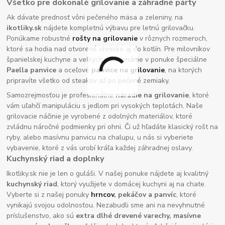
Všetko pre dokonalé grilovanie a záhradné párty
Ak dávate prednosť vôni pečeného mäsa a zeleniny, na
ikotliky.sk
nájdete kompletnú výbavu pre letnú grilovačku.
Ponúkame robustné
rošty na grilovanie
v rôznych rozmeroch,
ktoré sa hodia nad otvorené ohnisko aj do kotlín. Pre milovníkov
španielskej kuchyne a veľkých porcií máme v ponuke špeciálne
Paella panvice
a oceľové
panvice na grilovanie
, na ktorých
pripravíte všetko od steakov až po pečené zemiaky.
Samozrejmosťou je profesionálne
náradie na grilovanie
, ktoré
vám uľahčí manipuláciu s jedlom pri vysokých teplotách. Naše
grilovacie náčinie je vyrobené z odolných materiálov, ktoré
zvládnu náročné podmienky pri ohni. Či už hľadáte klasický rošt na
ryby, alebo masívnu panvicu na chalupu, u nás si vyberiete
vybavenie, ktoré z vás urobí kráľa každej záhradnej oslavy.
Kuchynský riad a doplnky
Ikotliky.sk nie je len o guláši. V našej ponuke nájdete aj kvalitný
kuchynský riad
, ktorý využijete v domácej kuchyni aj na chate.
Vyberte si z našej ponuky
hrncov
, pekáčov a panvíc
, ktoré
vynikajú svojou odolnosťou. Nezabudli sme ani na nevyhnutné
príslušenstvo, ako sú
extra dlhé drevené varechy, masívne