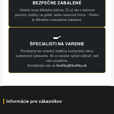
BEZPEČNE ZABALENÉ
Všetok tovar dôkladne balíme. Či už ide o liatinové
panvice, kotlíky na guláš, alebo nerezové hrnce - Všetko
je dôkladne a bezpečné zabalené.
🍳
ŠPECIALISTI NA VARENIE
Ponúkame len overený tradičný kuchynský riad a
outdoorové vybavenie. Ak si neviete vybrať veľkosť, radi
vám poradíme.
Kontaktujte nás na
ikotliky@ikotliky.sk
Informácie pre zákazníkov