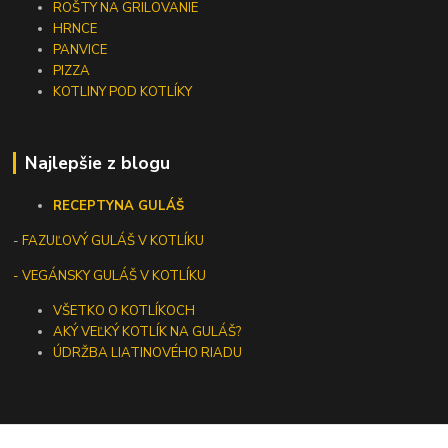
ROŠTY NA GRILOVANIE
HRNCE
PANVICE
PIZZA
KOTLINY POD KOTLÍKY
Najlepšie z blogu
RECEPTY
NA GULÁŠ
-
FAZUĽOVÝ GULÁŠ V KOTLÍKU
- VEGÁNSKY GULÁŠ V KOTLÍKU
VŠETKO O KOTLÍKOCH
AKÝ VEĽKÝ KOTLÍK NA GULÁŠ?
ÚDRŽBA LIATINOVÉHO RIADU