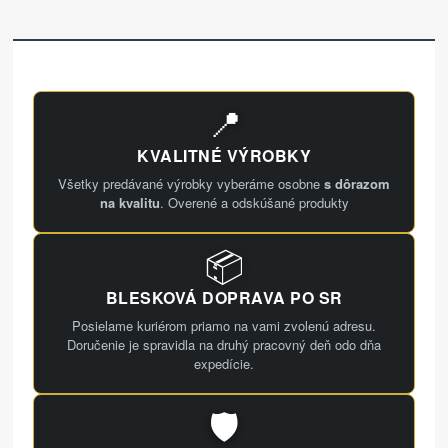
📍
KVALITNÉ VÝROBKY
Všetky predávané výrobky vyberáme osobne
s dôrazom
na kvalitu
. Overené a odskúšané produkty
📦
BLESKOVÁ DOPRAVA PO SR
Posielame kuriérom priamo na vami zvolenú adresu.
Doručenie je spravidla na druhý pracovný deň odo dňa
expedície.
🛡️