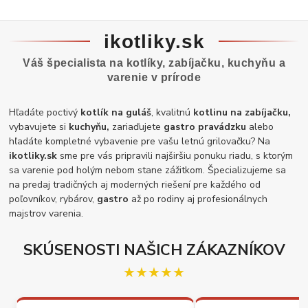
ikotliky.sk
Váš špecialista na kotlíky, zabíjačku, kuchyňu a
varenie v prírode
Hľadáte poctivý
kotlík na guláš
, kvalitnú
kotlinu na zabíjačku,
vybavujete si
kuchyňu,
zariaďujete
gastro pravádzku
alebo
hľadáte kompletné vybavenie pre vašu letnú grilovačku? Na
ikotliky.sk
sme pre vás pripravili najširšiu ponuku riadu, s ktorým
sa varenie pod holým nebom stane zážitkom. Špecializujeme sa
na predaj tradičných aj moderných riešení pre každého od
poľovníkov, rybárov,
gastro
až po rodiny aj profesionálnych
majstrov varenia.
SKÚSENOSTI NAŠICH ZÁKAZNÍKOV
★★★★★