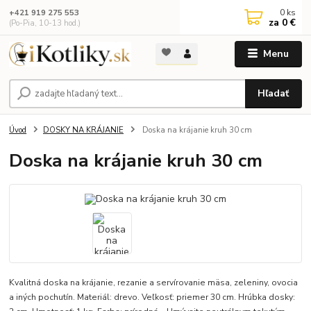
0
ks
+421 919 275 553
za
0 €
(Po-Pia, 10-13 hod.)
Menu
Hľadať
Úvod
DOSKY NA KRÁJANIE
Doska na krájanie kruh 30 cm
Doska na krájanie kruh 30 cm
Kvalitná doska na krájanie, rezanie a servírovanie mäsa, zeleniny, ovocia
a iných pochutín. Materiál: drevo. Veľkosť: priemer 30 cm. Hrúbka dosky: