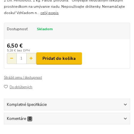
2 cm. Hmotnosť: 1 kg. Farba: prírodná. Umývajte neutrálnym tekutým
prostriedkom na umývanie riadu. Nepoužívajte drôtenky. Nenamáčajte
dosku! Vzhľadom n...
celý popis
Dostupnosť
Skladom
6,50 €
5,28 €
bez DPH
Pridať do košíka
Strážiť cenu / dostupnosť
Do obľúbených
Kompletné špecifikácie
Komentáre
0