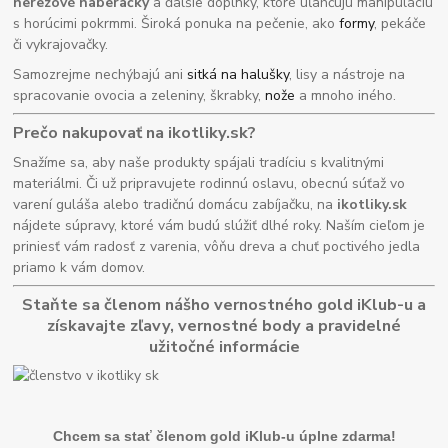
nerezové naberačky
a ďalšie doplnky, ktoré uľahčujú manipuláciu
s horúcimi pokrmmi. Široká ponuka na pečenie, ako
formy
, pekáče
či vykrajovačky.
Samozrejme nechýbajú ani
sitká na halušky
, lisy a nástroje na
spracovanie ovocia a zeleniny, škrabky,
nože
a mnoho iného.
Prečo nakupovať na ikotliky.sk?
Snažíme sa, aby naše produkty spájali tradíciu s kvalitnými
materiálmi. Či už pripravujete rodinnú oslavu, obecnú súťaž vo
varení guláša alebo tradičnú domácu zabíjačku, na
ikotliky.sk
nájdete súpravy, ktoré vám budú slúžiť dlhé roky. Naším cieľom je
priniesť vám radosť z varenia, vôňu dreva a chuť poctivého jedla
priamo k vám domov.
Staňte sa členom nášho vernostného gold iKlub-u a
získavajte zľavy, vernostné body a pravidelné
užitočné informácie
Chcem sa stať členom gold iKlub-u úplne zdarma!