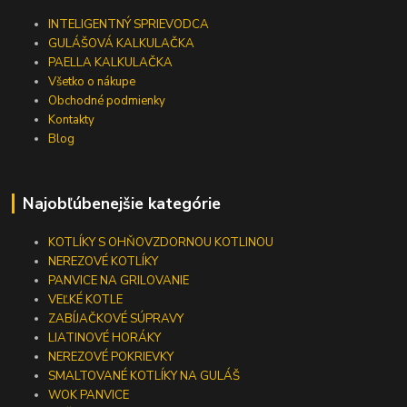
INTELIGENTNÝ SPRIEVODCA
GULÁŠOVÁ KALKULAČKA
PAELLA KALKULAČKA
Všetko o nákupe
Obchodné podmienky
Kontakty
Blog
Najobľúbenejšie kategórie
KOTLÍKY S OHŇOVZDORNOU KOTLINOU
NEREZOVÉ KOTLÍKY
PANVICE NA GRILOVANIE
VEĽKÉ KOTLE
ZABÍJAČKOVÉ SÚPRAVY
LIATINOVÉ HORÁKY
NEREZOVÉ POKRIEVKY
SMALTOVANÉ KOTLÍKY NA GULÁŠ
WOK PANVICE