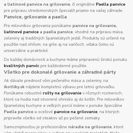
a liatinové panvice na grilovanie
, či originálne
Paella panvice
pre prípravu stredomorských špecialít priamo na vašej záhrade.
Panvice, grilovanie a paella
Pre milovníkov grilovania ponúkame
panvice na grilovanie,
liatinové panvice
a paella panvice
, vhodné na prípravu mäsa,
zeleniny aj tradičných španielskych jedál. Produkty sú určené na
použitie nad ohňom, na grile aj na varičoch, vďaka čomu sú
univerzálne a praktické.
Do každej domácnosti a kuchyne máme pripravenú širokú ponuku
kvalitných panvíc
pre každodenné použitie.
Všetko pre dokonalé grilovanie a záhradné párty
Ak dávate prednosť vôni pečeného mäsa a zeleniny, na
ikotliky.sk
nájdete kompletnú výbavu pre letnú grilovačku.
Ponúkame robustné
rošty na grilovanie
v rôznych rozmeroch,
ktoré sa hodia nad otvorené ohnisko aj do kotlín. Pre milovníkov
španielskej kuchyne a veľkých porcií máme v ponuke špeciálne
Paella panvice
a oceľové
panvice na grilovanie
, na ktorých
pripravíte všetko od steakov až po pečené zemiaky.
Samozrejmosťou je profesionálne
náradie na grilovanie
, ktoré