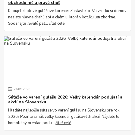
obchodu ničia pravú chuť
Kupujete hotové gulášové korenie? Zastavte to. Vo vrecku si domov
nesiete hlavne drahú soľ a chémiu, ktorá v kotlíku len zhorkne.
Spoznajte „Svätú päť...
čítať celé
26
.
05
.
2026
Súťaže vo varení gulášu 2026: Veľký kalendár podujatí a
akcií na Slovensku
Hľadáte najlepšie súťaže vo varení gulášu na Slovensku pre rok
2026? Pozrite si náš veľký kalendár gulášových akcií! Nájdete tu
kompletný prehľad podu...
čítať celé