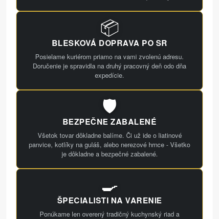
📦
BLESKOVÁ DOPRAVA PO SR
Posielame kuriérom priamo na vami zvolenú adresu.
Doručenie je spravidla na druhý pracovný deň odo dňa
expedície.
🛡️
BEZPEČNE ZABALENÉ
Všetok tovar dôkladne balíme. Či už ide o liatinové
panvice, kotlíky na guláš, alebo nerezové hrnce - Všetko
je dôkladne a bezpečné zabalené.
🍳
ŠPECIALISTI NA VARENIE
Ponúkame len overený tradičný kuchynský riad a