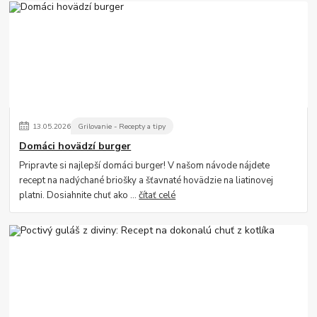
13
.
05
.
2026
Grilovanie - Recepty a tipy
Domáci hovädzí burger
Pripravte si najlepší domáci burger! V našom návode nájdete
recept na nadýchané briošky a šťavnaté hovädzie na liatinovej
platni. Dosiahnite chuť ako ...
čítať celé