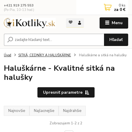
0
ks
+421 919 275 553
za
0 €
(Po-Pia, 10-13 hod.)
Menu
Hľadať
Úvod
SITKÁ, CEDNÍKY A HALUŠKÁRNE
Haluškárne a sitká na halušky
Haluškárne - Kvalitné sitká na
halušky
Upresniť parametre
Najnovšie
Najlacnejšie
Najdrahšie
Zobrazujem 1-2 z 2