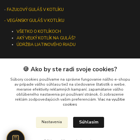
-
FAZUĽOVÝ GULÁŠ V KOTLÍKU
- VEGÁNSKY GULÁŠ V KOTLÍKU
VŠETKO O KOTLÍKOCH
AKÝ VEĽKÝ KOTLÍK NA GULÁŠ?
ÚDRŽBA LIATINOVÉHO RIADU
🍪 Ako by ste radi svoje cookies?
Kontakty
Súbory cookies používame na správne fungovanie nášho e-shopu
av prípade vášho súhlasu tiež na sledovanie štatistík o webe,
meranie efektivity reklamných kampaní, zapamätanie vášho
+421 919 275 553
obľúbeného nastavenia pri používaní stránok, či zobrazenie
(Po-Pia, 10-13 hod.)
reklám zodpovedajúcich vašim preferenciám.
Viac na využitie
cookies
ikotliky@ikotliky.sk
Súhlasím
Nastavenia