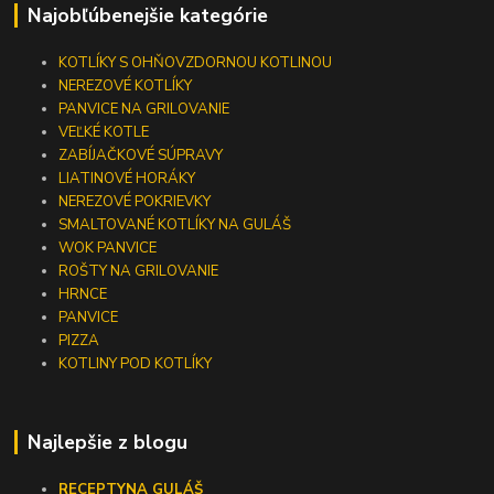
Najobľúbenejšie kategórie
KOTLÍKY S OHŇOVZDORNOU KOTLINOU
NEREZOVÉ KOTLÍKY
PANVICE NA GRILOVANIE
VEĽKÉ KOTLE
ZABÍJAČKOVÉ SÚPRAVY
LIATINOVÉ HORÁKY
NEREZOVÉ POKRIEVKY
SMALTOVANÉ KOTLÍKY NA GULÁŠ
WOK PANVICE
ROŠTY NA GRILOVANIE
HRNCE
PANVICE
PIZZA
KOTLINY POD KOTLÍKY
Najlepšie z blogu
RECEPTY
NA GULÁŠ