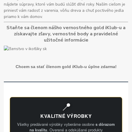
nájdete súpravy, ktoré vám budú slúžiť dlhé roky. Naším cieľom je
priniesť vám radosť z varenia, vôňu dreva a chuť poctivého jedla
priamo k vám domov.
Staňte sa členom nášho vernostného gold iKlub-u a
získavajte zľavy, vernostné body a pravidelné
užitočné informácie
Chcem sa stať členom gold iKlub-u úplne zdarma!
📍
KVALITNÉ VÝROBKY
Všetky predávané výrobky vyberáme osobne
s dôrazom
na kvalitu
. Overené a odskúšané produkty