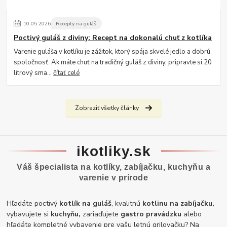
10
.
05
.
2026
Recepty na guláš
Poctivý guláš z diviny: Recept na dokonalú chuť z kotlíka
Varenie guláša v kotlíku je zážitok, ktorý spája skvelé jedlo a dobrú
spoločnosť. Ak máte chuť na tradičný guláš z diviny, pripravte si 20
litrový sma...
čítať celé
Zobraziť všetky články
ikotliky.sk
Váš špecialista na kotlíky, zabíjačku, kuchyňu a
varenie v prírode
Hľadáte poctivý
kotlík na guláš
, kvalitnú
kotlinu na zabíjačku,
vybavujete si
kuchyňu,
zariaďujete
gastro pravádzku
alebo
hľadáte kompletné vybavenie pre vašu letnú grilovačku? Na