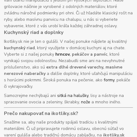
vám uľahčí manipuláciu s jedlom pri vysokých teplotách. Naše
grilovacie náčinie je vyrobené z odolných materiálov, ktoré
zvládnu náročné podmienky pri ohni. Či už hľadáte klasický rošt na
ryby, alebo masívnu panvicu na chalupu, u nás si vyberiete
vybavenie, ktoré z vás urobí kráľa každej záhradnej oslavy.
Kuchynský riad a doplnky
Ikotliky.sk nie je len o guláši. V našej ponuke nájdete aj kvalitný
kuchynský riad
, ktorý využijete v domácej kuchyni aj na chate.
Vyberte si z našej ponuky
hrncov
, pekáčov a panvíc
, ktoré
vynikajú svojou odolnosťou. Nezabudli sme ani na nevyhnutné
príslušenstvo, ako sú
extra dlhé drevené varechy, masívne
nerezové naberačky
a ďalšie doplnky, ktoré uľahčujú manipuláciu
s horúcimi pokrmmi. Široká ponuka na pečenie, ako
formy
, pekáče
či vykrajovačky.
Samozrejme nechýbajú ani
sitká na halušky
, lisy a nástroje na
spracovanie ovocia a zeleniny, škrabky,
nože
a mnoho iného.
Prečo nakupovať na ikotliky.sk?
Snažíme sa, aby naše produkty spájali tradíciu s kvalitnými
materiálmi. Či už pripravujete rodinnú oslavu, obecnú súťaž vo
varení guláša alebo tradičnú domácu zabíjačku, na
ikotliky.sk