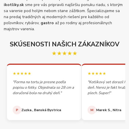
ikotliky.sk
sme pre vás pripravili najširšiu ponuku riadu, s ktorým
sa varenie pod holým nebom stane zážitkom. Špecializujeme sa
na predaj tradičných aj moderných riešení pre každého od
poľovníkov, rybárov,
gastro
až po rodiny aj profesionálnych
majstrov varenia.
SKÚSENOSTI NAŠICH ZÁKAZNÍKOV
★★★★★
★★★★★
★★★★★
"Forma na tortu je presne podľa
"Kotlíkový set dorazil h
popisu o fotky. Objednala so 28 cm a
deň. Nerez je fakt hrubý,
doručená bola na druhý deň."
plech. Super!"
P
Zuzka., Banská Bystrica
M
Marek S., Nitra