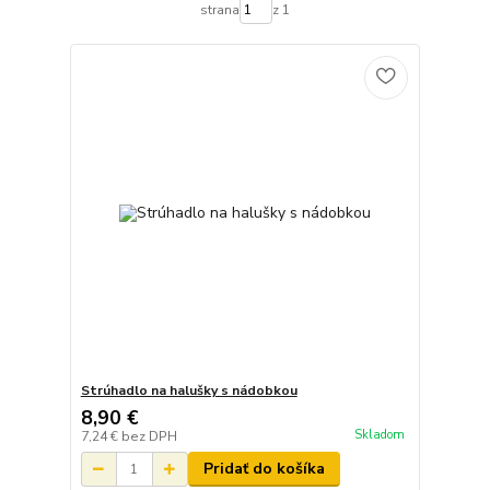
strana
z 1
Strúhadlo na halušky s nádobkou
8,90 €
Skladom
7,24 €
bez DPH
Pridať do košíka