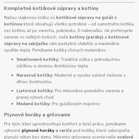
Kompletné kotlíkové súpravy a kotliny
Našou vlajkovou loďou sú
kotlíkové súpravy na guláš s
kotlinou
ktoré obsahujú všetko potrebné – od samotného kotlíka,
cez kotlinu až po varechu, pokrievku, či naberačku. Ak preferujete
varenie vo veľkých kotloch, naše
kotliny (paráky)
a
kotlinové
súpravy na zabíjačku
vám poskytnú stabilitu a maximálne
využitie tepla. Ponúkame kotlíky rôznych materiálov:
Smaltované kotlíky:
Tradičná voľba s jednoduchou
údržbou a skvelou distribúciou tepla.
Nerezové kotlíky:
Moderné a vysoko odolné riešenie s
dlhou životnosťou.
Liatinové kotlíky:
Pre milovníkov pomalého varenia a
pravej sýtosti chutí.
Medené kotlíky:
Pre gulášových majstrov
Plynové horáky a grilovanie
Pre tých, ktorí uprednostňujú komfort a čistú prácu, ponúkame
výkonné
plynové horáky
a variče
pod kotlíky, ktoré zabezpečia
plynulý výkon bez dymu. Milovníci grilovania ocenia naše
oceľové