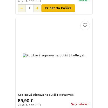
Skladom
68,29 €
bez DPH
Pridať do košíka
Kotlíková súprava na guláš | ikotliky.sk
89,90 €
Nie je skladom
73,09 €
bez DPH