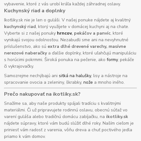
vybavenie, ktoré z vás urobí kráľa každej záhradnej oslavy.
Kuchynský riad a doplnky
Ikotliky.sk nie je len o guláši. V našej ponuke nájdete aj kvalitný
kuchynský riad
, ktorý využijete v domácej kuchyni aj na chate.
Vyberte si z našej ponuky
hrncov
, pekáčov a panvíc
, ktoré
vynikajú svojou odolnosťou. Nezabudli sme ani na nevyhnutné
príslušenstvo, ako sú
extra dlhé drevené varechy, masívne
nerezové naberačky
a ďalšie doplnky, ktoré uľahčujú manipuláciu
s horúcimi pokrmmi. Široká ponuka na pečenie, ako
formy
, pekáče
či vykrajovačky.
Samozrejme nechýbajú ani
sitká na halušky
, lisy a nástroje na
spracovanie ovocia a zeleniny, škrabky,
nože
a mnoho iného.
Prečo nakupovať na ikotliky.sk?
Snažíme sa, aby naše produkty spájali tradíciu s kvalitnými
materiálmi. Či už pripravujete rodinnú oslavu, obecnú súťaž vo
varení guláša alebo tradičnú domácu zabíjačku, na
ikotliky.sk
nájdete súpravy, ktoré vám budú slúžiť dlhé roky. Naším cieľom je
priniesť vám radosť z varenia, vôňu dreva a chuť poctivého jedla
priamo k vám domov.