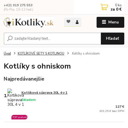
0
ks
+421 919 275 553
za
0 €
(Po-Pia, 10-13 hod.)
Menu
Hľadať
Úvod
KOTLÍKOVÉ SETY S KOTLINOU
Kotlíky s ohniskom
Kotlíky s ohniskom
Najpredávanejšie
Kotlíková súprava 30L 4 v 1
1.
Skladom
127 €
103,25 € bez DPH
TOP produkt