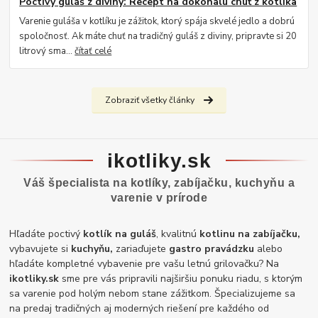
Poctivý guláš z diviny: Recept na dokonalú chuť z kotlíka
Varenie guláša v kotlíku je zážitok, ktorý spája skvelé jedlo a dobrú
spoločnosť. Ak máte chuť na tradičný guláš z diviny, pripravte si 20
litrový sma...
čítať celé
Zobraziť všetky články
ikotliky.sk
Váš špecialista na kotlíky, zabíjačku, kuchyňu a
varenie v prírode
Hľadáte poctivý
kotlík na guláš
, kvalitnú
kotlinu na zabíjačku,
vybavujete si
kuchyňu,
zariaďujete
gastro pravádzku
alebo
hľadáte kompletné vybavenie pre vašu letnú grilovačku? Na
ikotliky.sk
sme pre vás pripravili najširšiu ponuku riadu, s ktorým
sa varenie pod holým nebom stane zážitkom. Špecializujeme sa
na predaj tradičných aj moderných riešení pre každého od