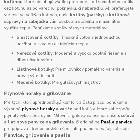
kotlinou
ktoré obsahujú všetko potrebné – od samotného kotlíka,
cez kotlinu až po varechu, pokrievku, či naberačku. Ak preferujete
varenie vo veľkých kotloch, naše
kotliny (paráky)
a
kotlinové
súpravy na zabíjačku
vám poskytnú stabilitu a maximálne
využitie tepla. Ponúkame kotlíky rôznych materiálov:
Smaltované kotlíky:
Tradičná voľba s jednoduchou
údržbou a skvelou distribúciou tepla.
Nerezové kotlíky:
Moderné a vysoko odolné riešenie s
dlhou životnosťou.
Liatinové kotlíky:
Pre milovníkov pomalého varenia a
pravej sýtosti chutí.
Medené kotlíky:
Pre gulášových majstrov
Plynové horáky a grilovanie
Pre tých, ktorí uprednostňujú komfort a čistú prácu, ponúkame
výkonné
plynové horáky
a variče
pod kotlíky, ktoré zabezpečia
plynulý výkon bez dymu. Milovníci grilovania ocenia naše
oceľové
a liatinové panvice na grilovanie
, či originálne
Paella panvice
pre prípravu stredomorských špecialít priamo na vašej záhrade.
Panvice, grilovanie a paella