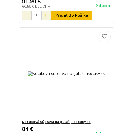
81,90 €
Skladom
66,59 €
bez DPH
Pridať do košíka
Kotlíková súprava na guláš | ikotliky.sk
84 €