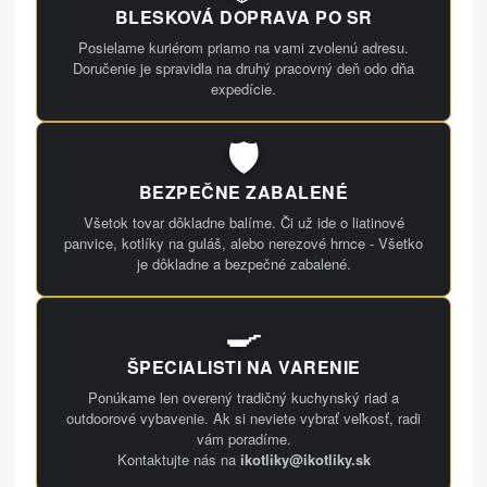
BLESKOVÁ DOPRAVA PO SR
Posielame kuriérom priamo na vami zvolenú adresu.
Doručenie je spravidla na druhý pracovný deň odo dňa
expedície.
🛡️
BEZPEČNE ZABALENÉ
Všetok tovar dôkladne balíme. Či už ide o liatinové
panvice, kotlíky na guláš, alebo nerezové hrnce - Všetko
je dôkladne a bezpečné zabalené.
🍳
ŠPECIALISTI NA VARENIE
Ponúkame len overený tradičný kuchynský riad a
outdoorové vybavenie. Ak si neviete vybrať veľkosť, radi
vám poradíme.
Kontaktujte nás na
ikotliky@ikotliky.sk