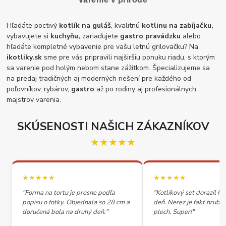
Hľadáte poctivý
kotlík na guláš
, kvalitnú
kotlinu na zabíjačku,
vybavujete si
kuchyňu,
zariaďujete
gastro pravádzku
alebo
hľadáte kompletné vybavenie pre vašu letnú grilovačku? Na
ikotliky.sk
sme pre vás pripravili najširšiu ponuku riadu, s ktorým
sa varenie pod holým nebom stane zážitkom. Špecializujeme sa
na predaj tradičných aj moderných riešení pre každého od
poľovníkov, rybárov,
gastro
až po rodiny aj profesionálnych
majstrov varenia.
SKÚSENOSTI NAŠICH ZÁKAZNÍKOV
★★★★★
★★★★★
★★★★★
"Forma na tortu je presne podľa
"Kotlíkový set dorazil h
popisu o fotky. Objednala so 28 cm a
deň. Nerez je fakt hrubý,
doručená bola na druhý deň."
plech. Super!"