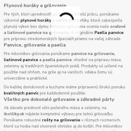
Plynové horáky a grilovanie
Pre tých, ktorí uprednostňujú komfort a čistú prácu, ponúkame
výkonné
plynové horáky
a variče
pod kotlíky, ktoré zabezpečia
plynulý výkon bez dymu. Milovníci grilovania ocenia naše
oceľové
a liatinové panvice na grilovanie
, či originálne
Paella panvice
pre prípravu stredomorských špecialít priamo na vašej záhrade.
Panvice, grilovanie a paella
Pre milovníkov grilovania ponúkame
panvice na grilovanie,
liatinové panvice
a paella panvice
, vhodné na prípravu mäsa,
zeleniny aj tradičných španielskych jedál. Produkty sú určené na
použitie nad ohňom, na grile aj na varičoch, vďaka čomu sú
univerzálne a praktické.
Do každej domácnosti a kuchyne máme pripravenú širokú ponuku
kvalitných panvíc
pre každodenné použitie.
Všetko pre dokonalé grilovanie a záhradné párty
Ak dávate prednosť vôni pečeného mäsa a zeleniny, na
ikotliky.sk
nájdete kompletnú výbavu pre letnú grilovačku.
Ponúkame robustné
rošty na grilovanie
v rôznych rozmeroch,
ktoré sa hodia nad otvorené ohnisko aj do kotlín. Pre milovníkov