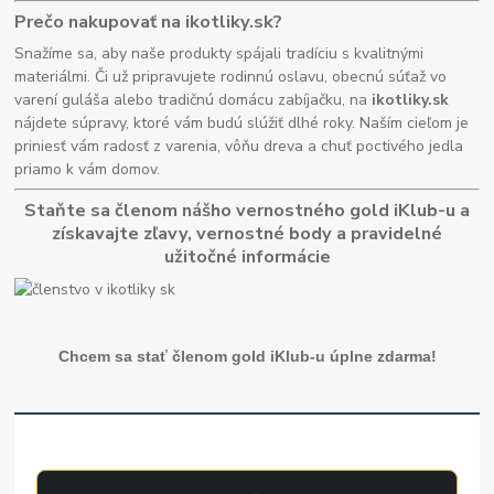
Prečo nakupovať na ikotliky.sk?
Snažíme sa, aby naše produkty spájali tradíciu s kvalitnými
materiálmi. Či už pripravujete rodinnú oslavu, obecnú súťaž vo
varení guláša alebo tradičnú domácu zabíjačku, na
ikotliky.sk
nájdete súpravy, ktoré vám budú slúžiť dlhé roky. Naším cieľom je
priniesť vám radosť z varenia, vôňu dreva a chuť poctivého jedla
priamo k vám domov.
Staňte sa členom nášho vernostného gold iKlub-u a
získavajte zľavy, vernostné body a pravidelné
užitočné informácie
Chcem sa stať členom gold iKlub-u úplne zdarma!