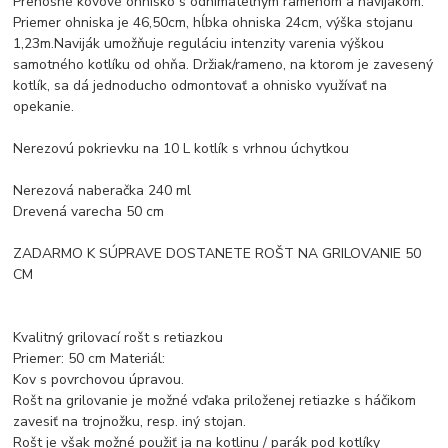
Prenosné kovové ohnisko s odnímateľným ramenom a navijákom.
Priemer ohniska je 46,50cm, hĺbka ohniska 24cm, výška stojanu
1,23m.Naviják umožňuje reguláciu intenzity varenia výškou
samotného kotlíku od ohňa. Držiak/rameno, na ktorom je zavesený
kotlík, sa dá jednoducho odmontovať a ohnisko využívať na
opekanie.
Nerezovú pokrievku na 10 L kotlík s vrhnou úchytkou
Nerezová naberačka 240 ml
Drevená varecha 50 cm
ZADARMO K SÚPRAVE DOSTANETE ROŠT NA GRILOVANIE 50
CM
Kvalitný grilovací rošt s retiazkou
Priemer: 50 cm Materiál:
Kov s povrchovou úpravou.
Rošt na grilovanie je možné vďaka priloženej retiazke s háčikom
zavesiť na trojnožku, resp. iný stojan.
Rošt je však možné použiť ja na kotlinu / parák pod kotlíky