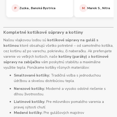
P
Zuzka., Banská Bystrica
M
Marek S., Nitra
Kompletné kotlíkové súpravy a kotliny
Našou vlajkovou loďou sú
kotlíkové súpravy na guláš s
kotlinou
ktoré obsahujú všetko potrebné – od samotného kotlíka,
cez kotlinu až po varechu, pokrievku, či naberačku. Ak preferujete
varenie vo veľkých kotloch, naše
kotliny (paráky)
a
kotlinové
súpravy na zabíjačku
vám poskytnú stabilitu a maximálne
využitie tepla. Ponúkame kotlíky rôznych materiálov:
Smaltované kotlíky:
Tradičná voľba s jednoduchou
údržbou a skvelou distribúciou tepla.
Nerezové kotlíky:
Moderné a vysoko odolné riešenie s
dlhou životnosťou.
Liatinové kotlíky:
Pre milovníkov pomalého varenia a
pravej sýtosti chutí.
Medené kotlíky:
Pre gulášových majstrov