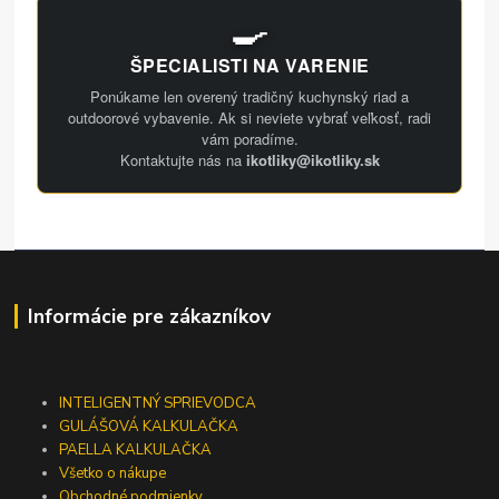
🍳
ŠPECIALISTI NA VARENIE
Ponúkame len overený tradičný kuchynský riad a
outdoorové vybavenie. Ak si neviete vybrať veľkosť, radi
vám poradíme.
Kontaktujte nás na
ikotliky@ikotliky.sk
Informácie pre zákazníkov
INTELIGENTNÝ SPRIEVODCA
GULÁŠOVÁ KALKULAČKA
PAELLA KALKULAČKA
Všetko o nákupe
Obchodné podmienky