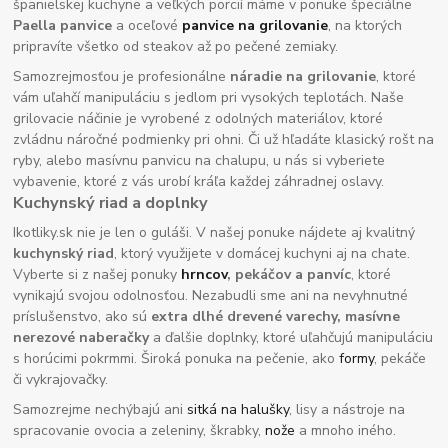
španielskej kuchyne a veľkých porcií máme v ponuke špeciálne
Paella panvice
a oceľové
panvice na grilovanie
, na ktorých
pripravíte všetko od steakov až po pečené zemiaky.
Samozrejmosťou je profesionálne
náradie na grilovanie
, ktoré
vám uľahčí manipuláciu s jedlom pri vysokých teplotách. Naše
grilovacie náčinie je vyrobené z odolných materiálov, ktoré
zvládnu náročné podmienky pri ohni. Či už hľadáte klasický rošt na
ryby, alebo masívnu panvicu na chalupu, u nás si vyberiete
vybavenie, ktoré z vás urobí kráľa každej záhradnej oslavy.
Kuchynský riad a doplnky
Ikotliky.sk nie je len o guláši. V našej ponuke nájdete aj kvalitný
kuchynský riad
, ktorý využijete v domácej kuchyni aj na chate.
Vyberte si z našej ponuky
hrncov
, pekáčov a panvíc
, ktoré
vynikajú svojou odolnosťou. Nezabudli sme ani na nevyhnutné
príslušenstvo, ako sú
extra dlhé drevené varechy, masívne
nerezové naberačky
a ďalšie doplnky, ktoré uľahčujú manipuláciu
s horúcimi pokrmmi. Široká ponuka na pečenie, ako
formy
, pekáče
či vykrajovačky.
Samozrejme nechýbajú ani
sitká na halušky
, lisy a nástroje na
spracovanie ovocia a zeleniny, škrabky,
nože
a mnoho iného.