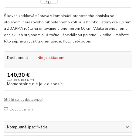
Šikovná kotlíková súprava v kombinácii prenosného ohniska so
stojanom, nerezového rubostenného kotlíku s hrúbkou steny cca 1,5 mm
a ZDARMA roštu na grilovanie s priemerom 50 cm. Vďaka prenosnému
ohnisku so stojanom s užitočnou špeciálnou poistnou kladkou, môžete
túto súpravu využiť takmer všade. Kot...
celý popis
Dostupnosť
Nie je skladom
140,90 €
114,55 €
bez DPH
Momentálne nie je k dispozícii
Strážiť cenu / dostupnosť
Do obľúbených
Kompletné špecifikácie