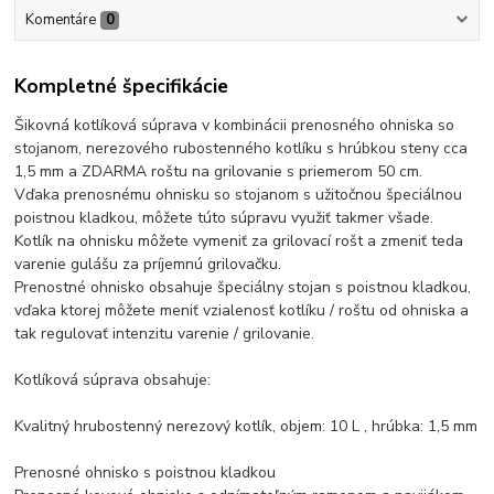
Komentáre
0
Kompletné špecifikácie
Šikovná kotlíková súprava v kombinácii prenosného ohniska so
stojanom, nerezového rubostenného kotlíku s hrúbkou steny cca
1,5 mm a ZDARMA roštu na grilovanie s priemerom 50 cm.
Vďaka prenosnému ohnisku so stojanom s užitočnou špeciálnou
poistnou kladkou, môžete túto súpravu využiť takmer všade.
Kotlík na ohnisku môžete vymeniť za grilovací rošt a zmeniť teda
varenie gulášu za príjemnú grilovačku.
Prenostné ohnisko obsahuje špeciálny stojan s poistnou kladkou,
vďaka ktorej môžete meniť vzialenosť kotlíku / roštu od ohniska a
tak regulovať intenzitu varenie / grilovanie.
Kotlíková súprava obsahuje:
Kvalitný hrubostenný nerezový kotlík, objem: 10 L , hrúbka: 1,5 mm
Prenosné ohnisko s poistnou kladkou