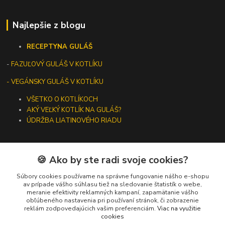
Najlepšie z blogu
RECEPTY
NA GULÁŠ
-
FAZUĽOVÝ GULÁŠ V KOTLÍKU
- VEGÁNSKY GULÁŠ V KOTLÍKU
VŠETKO O KOTLÍKOCH
AKÝ VEĽKÝ KOTLÍK NA GULÁŠ?
ÚDRŽBA LIATINOVÉHO RIADU
🍪 Ako by ste radi svoje cookies?
Kontakty
Súbory cookies používame na správne fungovanie nášho e-shopu
av prípade vášho súhlasu tiež na sledovanie štatistík o webe,
meranie efektivity reklamných kampaní, zapamätanie vášho
+421 919 275 553
obľúbeného nastavenia pri používaní stránok, či zobrazenie
(Po-Pia, 10-13 hod.)
reklám zodpovedajúcich vašim preferenciám.
Viac na využitie
cookies