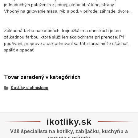
jednoduchým položením z jednej, alebo obrátenej strany.
Vhodný na grilovanie mäsa, rýb a pod. v prírode, záhrade, dvore...
Základná farba na kotlinách, trojnožkách a ohniskách je len
zálkadnou farbou, ktorá slúži len ako ochrana pri prenose. Pri
používaní, preprave a uskladnovaní sa táto farba môže ošúchať,
spáliť a opadať.
Tovar zaradený v kategóriách
Kotlíky s ohniskom
ikotliky.sk
Váš špecialista na kotlíky, zabíjačku, kuchyňu a
varenie v prírode