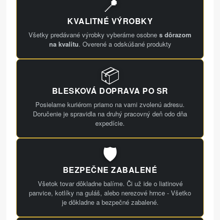
📍
KVALITNÉ VÝROBKY
Všetky predávané výrobky vyberáme osobne
s dôrazom
na kvalitu
. Overené a odskúšané produkty
📦
BLESKOVÁ DOPRAVA PO SR
Posielame kuriérom priamo na vami zvolenú adresu.
Doručenie je spravidla na druhý pracovný deň odo dňa
expedície.
🛡️
BEZPEČNE ZABALENÉ
Všetok tovar dôkladne balíme. Či už ide o liatinové
panvice, kotlíky na guláš, alebo nerezové hrnce - Všetko
je dôkladne a bezpečné zabalené.