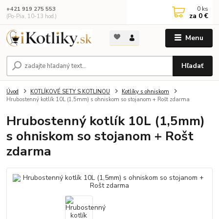
0
ks
+421 919 275 553
za
0 €
(Po-Pia, 10-13 hod.)
Menu
Hľadať
Úvod
KOTLÍKOVÉ SETY S KOTLINOU
Kotlíky s ohniskom
Hrubostenný kotlík 10L (1,5mm) s ohniskom so stojanom + Rošt zdarma
Hrubostenný kotlík 10L (1,5mm)
s ohniskom so stojanom + Rošt
zdarma