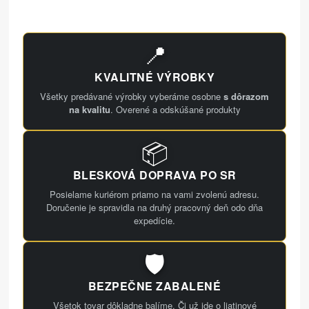
📍
KVALITNÉ VÝROBKY
Všetky predávané výrobky vyberáme osobne
s dôrazom
na kvalitu
. Overené a odskúšané produkty
📦
BLESKOVÁ DOPRAVA PO SR
Posielame kuriérom priamo na vami zvolenú adresu.
Doručenie je spravidla na druhý pracovný deň odo dňa
expedície.
🛡️
BEZPEČNE ZABALENÉ
Všetok tovar dôkladne balíme. Či už ide o liatinové