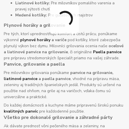
Liatinové kotlíky:
Pre milovníkov pomalého varenia a
pravej sýtosti chutí.
Medené kotlíky:
Pre gulášových majstrov
Plynové horáky a grilovanie
Pre tých, ktorí uprednostňujú komfort a čistú prácu, ponúkame
výkonné
plynové horáky
a variče
pod kotlíky, ktoré zabezpečia
plynulý výkon bez dymu. Milovníci grilovania ocenia naše
oceľové
a liatinové panvice na grilovanie
, či originálne
Paella panvice
pre prípravu stredomorských špecialít priamo na vašej záhrade.
Panvice, grilovanie a paella
Pre milovníkov grilovania ponúkame
panvice na grilovanie,
liatinové panvice
a paella panvice
, vhodné na prípravu mäsa,
zeleniny aj tradičných španielskych jedál. Produkty sú určené na
použitie nad ohňom, na grile aj na varičoch, vďaka čomu sú
univerzálne a praktické.
Do každej domácnosti a kuchyne máme pripravenú širokú ponuku
kvalitných panvíc
pre každodenné použitie.
Všetko pre dokonalé grilovanie a záhradné párty
Ak dávate prednosť vôni pečeného mäsa a zeleniny, na