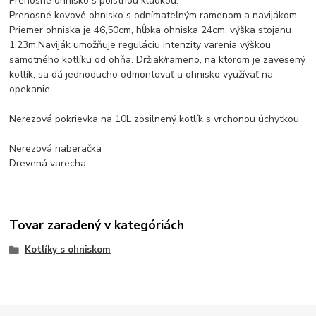
Prenosné ohnisko s poistnou kladkou.
Prenosné kovové ohnisko s odnímateľným ramenom a navijákom.
Priemer ohniska je 46,50cm, hĺbka ohniska 24cm, výška stojanu
1,23m.Naviják umožňuje reguláciu intenzity varenia výškou
samotného kotlíku od ohňa. Držiak/rameno, na ktorom je zavesený
kotlík, sa dá jednoducho odmontovať a ohnisko využívať na
opekanie.
Nerezová pokrievka na 10L zosilnený kotlík s vrchonou úchytkou.
Nerezová naberačka
Drevená varecha
Tovar zaradený v kategóriách
Kotlíky s ohniskom