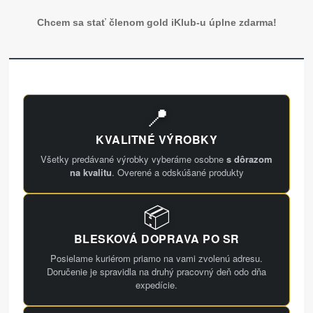
Chcem sa stať členom gold iKlub-u úplne zdarma!
📍
KVALITNÉ VÝROBKY
Všetky predávané výrobky vyberáme osobne
s dôrazom
na kvalitu
. Overené a odskúšané produkty
📦
BLESKOVÁ DOPRAVA PO SR
Posielame kuriérom priamo na vami zvolenú adresu.
Doručenie je spravidla na druhý pracovný deň odo dňa
expedície.