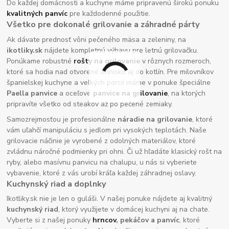
Do každej domácnosti a kuchyne máme pripravenú širokú ponuku
kvalitných panvíc
pre každodenné použitie.
Všetko pre dokonalé grilovanie a záhradné párty
Ak dávate prednosť vôni pečeného mäsa a zeleniny, na
ikotliky.sk
nájdete kompletnú výbavu pre letnú grilovačku.
Ponúkame robustné
rošty na grilovanie
v rôznych rozmeroch,
ktoré sa hodia nad otvorené ohnisko aj do kotlín. Pre milovníkov
španielskej kuchyne a veľkých porcií máme v ponuke špeciálne
Paella panvice
a oceľové
panvice na grilovanie
, na ktorých
pripravíte všetko od steakov až po pečené zemiaky.
Samozrejmosťou je profesionálne
náradie na grilovanie
, ktoré
vám uľahčí manipuláciu s jedlom pri vysokých teplotách. Naše
grilovacie náčinie je vyrobené z odolných materiálov, ktoré
zvládnu náročné podmienky pri ohni. Či už hľadáte klasický rošt na
ryby, alebo masívnu panvicu na chalupu, u nás si vyberiete
vybavenie, ktoré z vás urobí kráľa každej záhradnej oslavy.
Kuchynský riad a doplnky
Ikotliky.sk nie je len o guláši. V našej ponuke nájdete aj kvalitný
kuchynský riad
, ktorý využijete v domácej kuchyni aj na chate.
Vyberte si z našej ponuky
hrncov
, pekáčov a panvíc
, ktoré