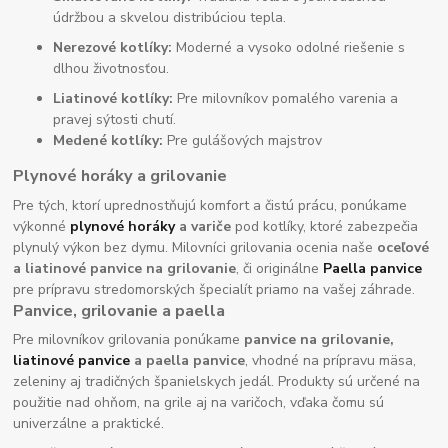
údržbou a skvelou distribúciou tepla.
Nerezové kotlíky:
Moderné a vysoko odolné riešenie s
dlhou životnosťou.
Liatinové kotlíky:
Pre milovníkov pomalého varenia a
pravej sýtosti chutí.
Medené kotlíky:
Pre gulášových majstrov
Plynové horáky a grilovanie
Pre tých, ktorí uprednostňujú komfort a čistú prácu, ponúkame
výkonné
plynové horáky
a variče
pod kotlíky, ktoré zabezpečia
plynulý výkon bez dymu. Milovníci grilovania ocenia naše
oceľové
a liatinové panvice na grilovanie
, či originálne
Paella panvice
pre prípravu stredomorských špecialít priamo na vašej záhrade.
Panvice, grilovanie a paella
Pre milovníkov grilovania ponúkame
panvice na grilovanie,
liatinové panvice
a paella panvice
, vhodné na prípravu mäsa,
zeleniny aj tradičných španielskych jedál. Produkty sú určené na
použitie nad ohňom, na grile aj na varičoch, vďaka čomu sú
univerzálne a praktické.