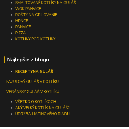
SMALTOVANÉ KOTLÍKY NA GULÁŠ
WOK PANVICE
ROŠTY NA GRILOVANIE
HRNCE
PANVICE
PIZZA
KOTLINY POD KOTLÍKY
Najlepšie z blogu
RECEPTY
NA GULÁŠ
-
FAZUĽOVÝ GULÁŠ V KOTLÍKU
- VEGÁNSKY GULÁŠ V KOTLÍKU
VŠETKO O KOTLÍKOCH
AKÝ VEĽKÝ KOTLÍK NA GULÁŠ?
ÚDRŽBA LIATINOVÉHO RIADU