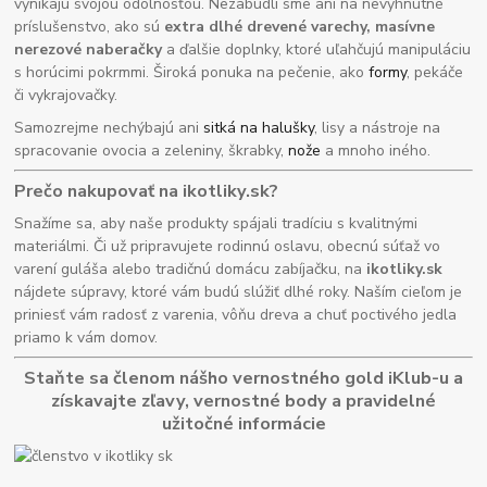
vynikajú svojou odolnosťou. Nezabudli sme ani na nevyhnutné
príslušenstvo, ako sú
extra dlhé drevené varechy, masívne
nerezové naberačky
a ďalšie doplnky, ktoré uľahčujú manipuláciu
s horúcimi pokrmmi. Široká ponuka na pečenie, ako
formy
, pekáče
či vykrajovačky.
Samozrejme nechýbajú ani
sitká na halušky
, lisy a nástroje na
spracovanie ovocia a zeleniny, škrabky,
nože
a mnoho iného.
Prečo nakupovať na ikotliky.sk?
Snažíme sa, aby naše produkty spájali tradíciu s kvalitnými
materiálmi. Či už pripravujete rodinnú oslavu, obecnú súťaž vo
varení guláša alebo tradičnú domácu zabíjačku, na
ikotliky.sk
nájdete súpravy, ktoré vám budú slúžiť dlhé roky. Naším cieľom je
priniesť vám radosť z varenia, vôňu dreva a chuť poctivého jedla
priamo k vám domov.
Staňte sa členom nášho vernostného gold iKlub-u a
získavajte zľavy, vernostné body a pravidelné
užitočné informácie