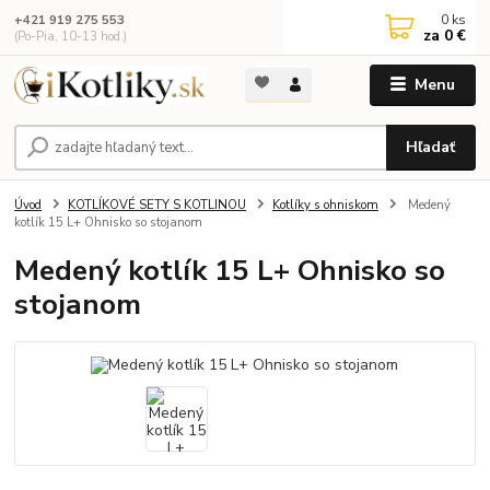
0
ks
+421 919 275 553
za
0 €
(Po-Pia, 10-13 hod.)
Menu
Hľadať
Úvod
KOTLÍKOVÉ SETY S KOTLINOU
Kotlíky s ohniskom
Medený
kotlík 15 L+ Ohnisko so stojanom
Medený kotlík 15 L+ Ohnisko so
stojanom