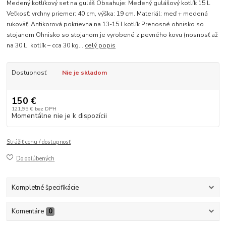
Medený kotlíkový set na guláš Obsahuje: Medený gulášový kotlík 15 L
Veľkosť: vrchny priemer: 40 cm, výška: 19 cm. Materiál: meď + medená
rukoväť. Antikorová pokrievna na 13-15 l kotlík Prenosné ohnisko so
stojanom Ohnisko so stojanom je vyrobené z pevného kovu (nosnosť až
na 30 L. kotlík – cca 30 kg...
celý popis
Dostupnosť
Nie je skladom
150 €
121,95 €
bez DPH
Momentálne nie je k dispozícii
Strážiť cenu / dostupnosť
Do obľúbených
Kompletné špecifikácie
Komentáre
0