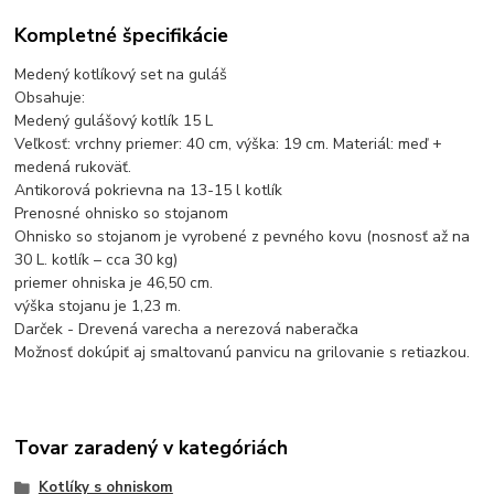
Kompletné špecifikácie
Medený kotlíkový set na guláš
Obsahuje:
Medený gulášový kotlík 15 L
Veľkosť: vrchny priemer: 40 cm, výška: 19 cm. Materiál: meď +
medená rukoväť.
Antikorová pokrievna na 13-15 l kotlík
Prenosné ohnisko so stojanom
Ohnisko so stojanom je vyrobené z pevného kovu (nosnosť až na
30 L. kotlík – cca 30 kg)
priemer ohniska je 46,50 cm.
výška stojanu je 1,23 m.
Darček - Drevená varecha a nerezová naberačka
Možnosť dokúpiť aj smaltovanú panvicu na grilovanie s retiazkou.
Tovar zaradený v kategóriách
Kotlíky s ohniskom