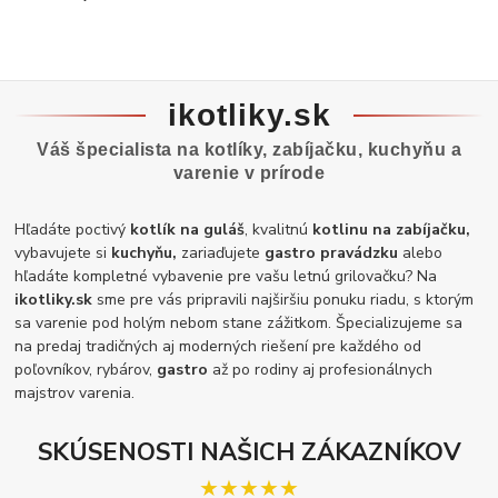
ikotliky.sk
Váš špecialista na kotlíky, zabíjačku, kuchyňu a
varenie v prírode
Hľadáte poctivý
kotlík na guláš
, kvalitnú
kotlinu na zabíjačku,
vybavujete si
kuchyňu,
zariaďujete
gastro pravádzku
alebo
hľadáte kompletné vybavenie pre vašu letnú grilovačku? Na
ikotliky.sk
sme pre vás pripravili najširšiu ponuku riadu, s ktorým
sa varenie pod holým nebom stane zážitkom. Špecializujeme sa
na predaj tradičných aj moderných riešení pre každého od
poľovníkov, rybárov,
gastro
až po rodiny aj profesionálnych
majstrov varenia.
SKÚSENOSTI NAŠICH ZÁKAZNÍKOV
★★★★★