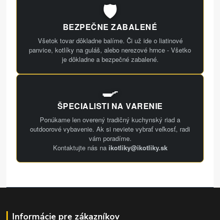
🛡️
BEZPEČNE ZABALENÉ
Všetok tovar dôkladne balíme. Či už ide o liatinové
panvice, kotlíky na guláš, alebo nerezové hrnce - Všetko
je dôkladne a bezpečné zabalené.
🍳
ŠPECIALISTI NA VARENIE
Ponúkame len overený tradičný kuchynský riad a
outdoorové vybavenie. Ak si neviete vybrať veľkosť, radi
vám poradíme.
Kontaktujte nás na
ikotliky@ikotliky.sk
Informácie pre zákazníkov