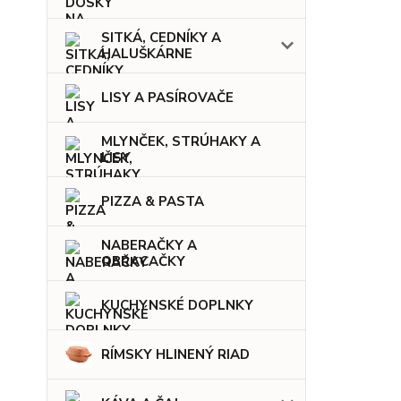
SITKÁ, CEDNÍKY A
HALUŠKÁRNE
LISY A PASÍROVAČE
MLYNČEK, STRÚHAKY A
LISY
PIZZA & PASTA
NABERAČKY A
OBRACAČKY
KUCHYNSKÉ DOPLNKY
RÍMSKY HLINENÝ RIAD