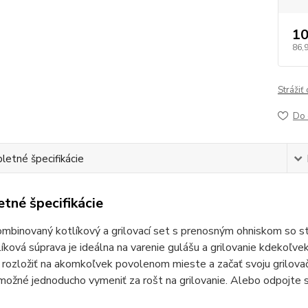
10
86,
Strážiť
Do 
etné špecifikácie
tné špecifikácie
mbinovaný kotlíkový a grilovací set s prenosným ohniskom so s
íková súprava je ideálna na varenie gulášu a grilovanie kdekoľv
rozložiť na akomkoľvek povolenom mieste a začať svoju grilovač
 možné jednoducho vymeniť za rošt na grilovanie. Alebo odpojte s