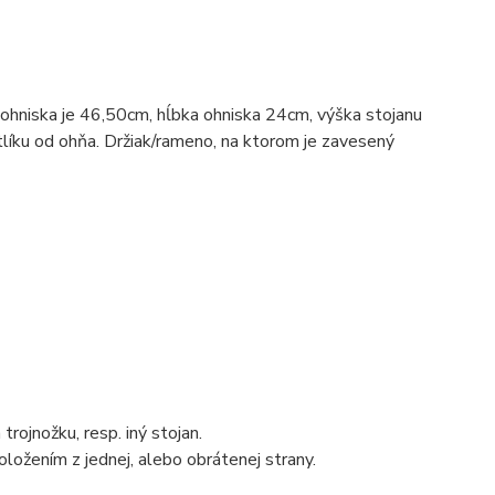
hniska je 46,50cm, hĺbka ohniska 24cm, výška stojanu
líku od ohňa. Držiak/rameno, na ktorom je zavesený
trojnožku, resp. iný stojan.
oložením z jednej, alebo obrátenej strany.