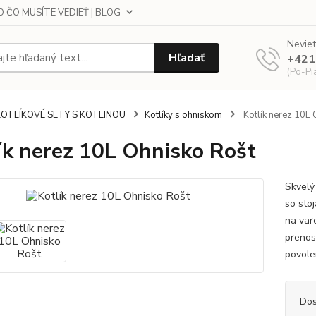
 ČO MUSÍTE VEDIEŤ | BLOG
Neviet
Hľadať
+421
(Po-Pi
KOTLÍKOVÉ SETY S KOTLINOU
Kotlíky s ohniskom
Kotlík nerez 10L 
ík nerez 10L Ohnisko Rošt
Skvelý
so sto
na var
prenos
povole
Dos