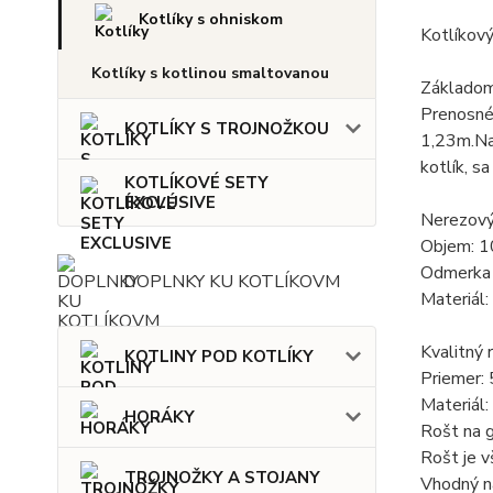
Kotlíky s ohniskom
Kotlíkový
Kotlíky s kotlinou smaltovanou
Základom 
Prenosné
KOTLÍKY S TROJNOŽKOU
1,23m.Nav
kotlík, s
KOTLÍKOVÉ SETY
EXCLUSIVE
Nerezový
Objem: 1
Odmerka 
DOPLNKY KU KOTLÍKOVM
Materiál:
Kvalitný 
KOTLINY POD KOTLÍKY
Priemer:
Materiál:
HORÁKY
Rošt na g
Rošt je v
TROJNOŽKY A STOJANY
Vhodný na