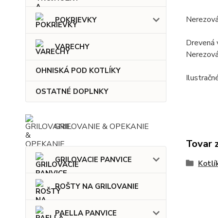
Nerezová
POKRIEVKY
Drevená 
VARECHY
Nerezová
OHNISKÁ POD KOTLÍKY
Ilustračn
OSTATNÉ DOPLNKY
GRILOVANIE & OPEKANIE
Tovar 
GRILOVACIE PANVICE
Kotlí
ROŠTY NA GRILOVANIE
PAELLA PANVICE