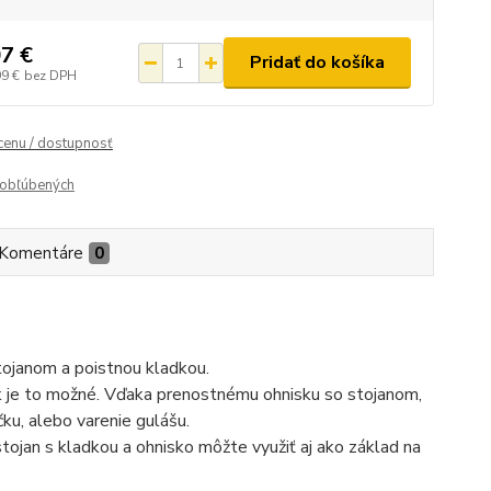
7 €
Pridať do košíka
99 €
bez DPH
 cenu / dostupnosť
obľúbených
Komentáre
0
tojanom a poistnou kladkou.
ek je to možné. Vďaka prenostnému ohnisku so stojanom,
ku, alebo varenie gulášu.
tojan s kladkou a ohnisko môžte využiť aj ako základ na