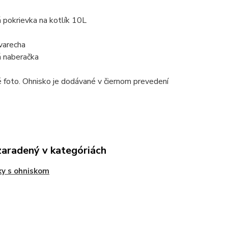
 pokrievka na kotlík 10L
varecha
 naberačka
é foto. Ohnisko je dodávané v čiernom prevedení
zaradený v kategóriách
ky s ohniskom