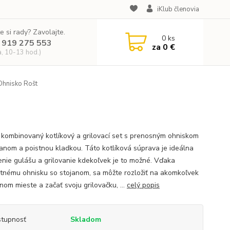
iKlub členovia
e si rady? Zavolajte.
0
ks
 919 275 553
za
0 €
a, 10-13 hod.)
Ohnisko Rošt
 kombinovaný kotlíkový a grilovací set s prenosným ohniskom
janom a poistnou kladkou. Táto kotlíková súprava je ideálna
enie gulášu a grilovanie kdekoľvek je to možné. Vďaka
tnému ohnisku so stojanom, sa môžte rozložiť na akomkoľvek
nom mieste a začať svoju grilovačku, ...
celý popis
tupnosť
Skladom