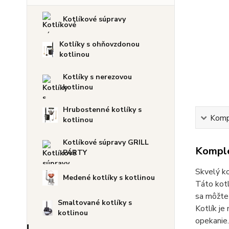
Kotlíkové súpravy
Kotlíky s ohňovzdonou
kotlinou
Kotlíky s nerezovou
kotlinou
Hrubostenné kotlíky s
Kompl
kotlinou
Kotlíkové súpravy GRILL
Komple
PÁRTY
Skvelý ko
Medené kotlíky s kotlinou
Táto kotl
sa môžte 
Smaltované kotlíky s
Kotlík je
kotlinou
opekanie.