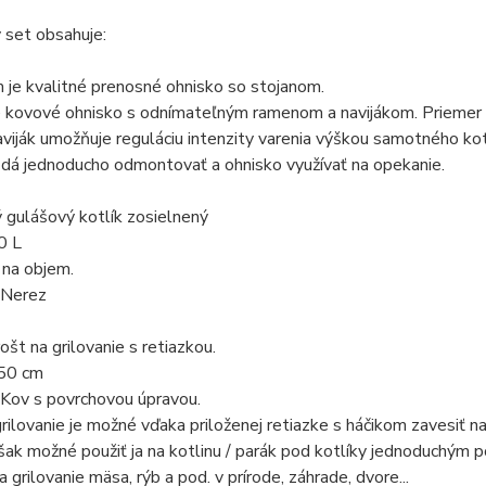
 set obsahuje:
je kvalitné prenosné ohnisko so stojanom.
 kovové ohnisko s odnímateľným ramenom a navijákom. Priemer o
iják umožňuje reguláciu intenzity varenia výškou samotného kot
a dá jednoducho odmontovať a ohnisko využívať na opekanie.
 gulášový kotlík zosielnený
0 L
na objem.
 Nerez
rošt na grilovanie s retiazkou.
 50 cm
 Kov s povrchovou úpravou.
rilovanie je možné vďaka priloženej retiazke s háčikom zavesiť na 
šak možné použiť ja na kotlinu / parák pod kotlíky jednoduchým p
 grilovanie mäsa, rýb a pod. v prírode, záhrade, dvore...