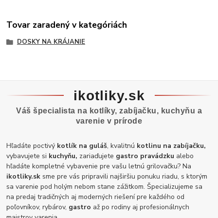
Tovar zaradený v kategóriách
DOSKY NA KRÁJANIE
ikotliky.sk
Váš špecialista na kotlíky, zabíjačku, kuchyňu a
varenie v prírode
Hľadáte poctivý
kotlík na guláš
, kvalitnú
kotlinu na zabíjačku,
vybavujete si
kuchyňu,
zariaďujete
gastro pravádzku
alebo
hľadáte kompletné vybavenie pre vašu letnú grilovačku? Na
ikotliky.sk
sme pre vás pripravili najširšiu ponuku riadu, s ktorým
sa varenie pod holým nebom stane zážitkom. Špecializujeme sa
na predaj tradičných aj moderných riešení pre každého od
poľovníkov, rybárov,
gastro
až po rodiny aj profesionálnych
majstrov varenia.