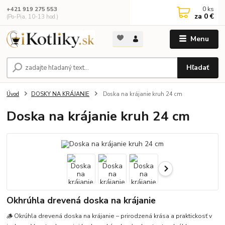
0
ks
+421 919 275 553
za
0 €
(Po-Pia, 10-13 hod.)
Menu
Hľadať
Úvod
DOSKY NA KRÁJANIE
Doska na krájanie kruh 24 cm
Doska na krájanie kruh 24 cm
Okhrúhla drevená doska na krájanie
🪵 Okrúhla drevená doska na krájanie – prirodzená krása a praktickosť v