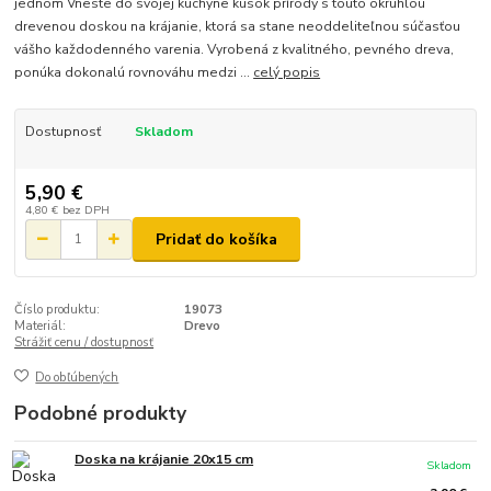
jednom Vneste do svojej kuchyne kúsok prírody s touto okrúhlou
drevenou doskou na krájanie, ktorá sa stane neoddeliteľnou súčasťou
vášho každodenného varenia. Vyrobená z kvalitného, pevného dreva,
ponúka dokonalú rovnováhu medzi ...
celý popis
Dostupnosť
Skladom
5,90 €
4,80 €
bez DPH
Pridať do košíka
Číslo produktu:
19073
Materiál:
Drevo
Strážiť cenu / dostupnosť
Do obľúbených
Podobné produkty
Doska na krájanie 20x15 cm
Skladom