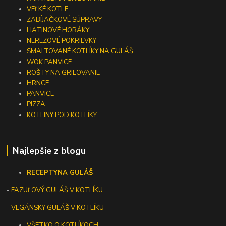
VEĽKÉ KOTLE
ZABÍJAČKOVÉ SÚPRAVY
LIATINOVÉ HORÁKY
NEREZOVÉ POKRIEVKY
SMALTOVANÉ KOTLÍKY NA GULÁŠ
WOK PANVICE
ROŠTY NA GRILOVANIE
HRNCE
PANVICE
PIZZA
KOTLINY POD KOTLÍKY
Najlepšie z blogu
RECEPTY
NA GULÁŠ
-
FAZUĽOVÝ GULÁŠ V KOTLÍKU
- VEGÁNSKY GULÁŠ V KOTLÍKU
VŠETKO O KOTLÍKOCH