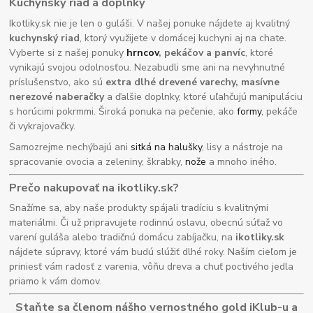
Kuchynský riad a doplnky
Ikotliky.sk nie je len o guláši. V našej ponuke nájdete aj kvalitný
kuchynský riad
, ktorý využijete v domácej kuchyni aj na chate.
Vyberte si z našej ponuky
hrncov
, pekáčov a panvíc
, ktoré
vynikajú svojou odolnosťou. Nezabudli sme ani na nevyhnutné
príslušenstvo, ako sú
extra dlhé drevené varechy, masívne
nerezové naberačky
a ďalšie doplnky, ktoré uľahčujú manipuláciu
s horúcimi pokrmmi. Široká ponuka na pečenie, ako
formy
, pekáče
či vykrajovačky.
Samozrejme nechýbajú ani
sitká na halušky
, lisy a nástroje na
spracovanie ovocia a zeleniny, škrabky,
nože
a mnoho iného.
Prečo nakupovať na ikotliky.sk?
Snažíme sa, aby naše produkty spájali tradíciu s kvalitnými
materiálmi. Či už pripravujete rodinnú oslavu, obecnú súťaž vo
varení guláša alebo tradičnú domácu zabíjačku, na
ikotliky.sk
nájdete súpravy, ktoré vám budú slúžiť dlhé roky. Naším cieľom je
priniesť vám radosť z varenia, vôňu dreva a chuť poctivého jedla
priamo k vám domov.
Staňte sa členom nášho vernostného gold iKlub-u a