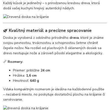
Každý kúsok je jedinečný – s prirodzenou kresbou dreva, ktorá
dodá vašej kuchyni hrejivý, autentický nádych.
🌿
Kvalitný materiál a precízne spracovanie
Doska je vyrobená z odolného prírodného
dreva
, ktoré je známe
svojou pevnosťou, trvácnosťou a schopnosťou šetrne chrániť
čepele nožov. Na rozdiel od plastových či sklenených dosiek sa
drevo neotupuje nože a zároveň pôsobí elegantne a ekologicky.
📏
Rozmery:
Priemer: približne
24 cm
Hrúbka:
1,6 cm
Hmotnosť:
640 g
Vďaka kompaktným rozmerom je ideálna na každodenné použitie
– nezaberá miesto, no poskytuje dostatočnú plochu na krájanie či
servírovanie.