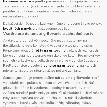
liatinové panvice
a paella panvice
, vhodné na prípravu mäsa,
zeleniny aj tradičných španielskych jedál. Produkty sú určené na
použitie nad ohňom, na grile aj na varičoch, vďaka čomu sú
univerzálne a praktické.
Do každej domácnosti a kuchyne máme pripravenú širokú ponuku
kvalitných panvíc
pre každodenné použitie.
Všetko pre dokonalé grilovanie a záhradné párty
Ak dávate prednosť vôni pečeného mäsa a zeleniny, na
ikotliky.sk
nájdete kompletnú výbavu pre letnú grilovačku.
Ponúkame robustné
rošty na grilovanie
v rôznych rozmeroch,
ktoré sa hodia nad otvorené ohnisko aj do kotlín. Pre milovníkov
španielskej kuchyne a veľkých porcií máme v ponuke špeciálne
Paella panvice
a oceľové
panvice na grilovanie
, na ktorých
pripravíte všetko od steakov až po pečené zemiaky.
Samozrejmosťou je profesionálne
náradie na grilovanie
, ktoré
vám uľahčí manipuláciu s jedlom pri vysokých teplotách. Naše
grilovacie náčinie je vyrobené z odolných materiálov, ktoré
zvládnu náročné podmienky pri ohni. Či už hľadáte klasický rošt na
ryby, alebo masívnu panvicu na chalupu, u nás si vyberiete
vybavenie, ktoré z vás urobí kráľa každej záhradnej oslavy.