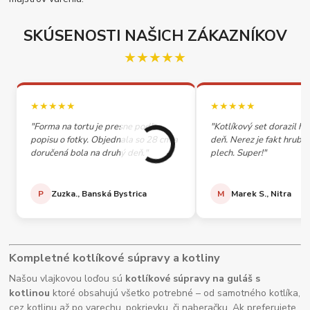
SKÚSENOSTI NAŠICH ZÁKAZNÍKOV
★★★★★
★★★★★
★★★★★
"Forma na tortu je presne podľa
"Kotlíkový set dorazil h
popisu o fotky. Objednala so 28 cm a
deň. Nerez je fakt hrubý,
doručená bola na druhý deň."
plech. Super!"
P
Zuzka., Banská Bystrica
M
Marek S., Nitra
Kompletné kotlíkové súpravy a kotliny
Našou vlajkovou loďou sú
kotlíkové súpravy na guláš s
kotlinou
ktoré obsahujú všetko potrebné – od samotného kotlíka,
cez kotlinu až po varechu, pokrievku, či naberačku. Ak preferujete