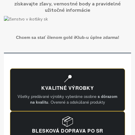
získavajte zľavy, vernostné body a pravidelné
užitočné informácie
Chcem sa stať členom gold iKlub-u úplne zdarma!
📍
KVALITNÉ VÝROBKY
Všetky predávané výrobky vyberáme osobne
s dôrazom
na kvalitu
. Overené a odskúšané produkty
📦
BLESKOVÁ DOPRAVA PO SR