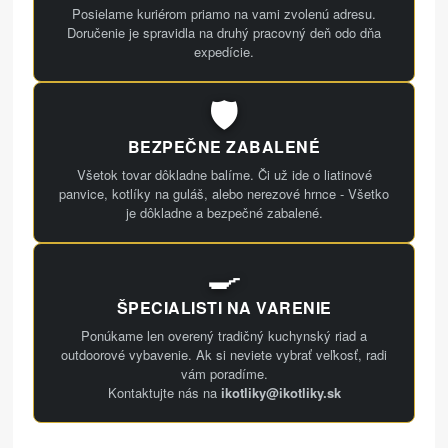
Posielame kuriérom priamo na vami zvolenú adresu.
Doručenie je spravidla na druhý pracovný deň odo dňa
expedície.
🛡️
BEZPEČNE ZABALENÉ
Všetok tovar dôkladne balíme. Či už ide o liatinové
panvice, kotlíky na guláš, alebo nerezové hrnce - Všetko
je dôkladne a bezpečné zabalené.
🍳
ŠPECIALISTI NA VARENIE
Ponúkame len overený tradičný kuchynský riad a
outdoorové vybavenie. Ak si neviete vybrať veľkosť, radi
vám poradíme.
Kontaktujte nás na
ikotliky@ikotliky.sk