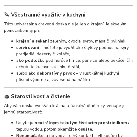
🔪
Všestranné využitie v kuchyni
Táto univerzálna drevená doska nie je len o krájaní. Je skvelým
pomocníkom aj pri:
krájaní a sekaní
zeleniny, ovocia, syrov, mäsa či byliniek,
servírovaní
– môžete ju využiť ako štýlový podnos na syry,
predjedlá, dezerty či koláče,
ako podložku
pod horúce hrnce, panvice alebo pekáče, čím
ochránite kuchynskú linku či stôl,
alebo ako
dekoratívny prvok
– v rustikálnej kuchyni
pôsobí výborne aj zavesená na háčiku.
🧽
Starostlivosť a čistenie
Aby vám doska vydržala krásna a funkčná dlhé roky, venujte jej
jemnú starostlivosť:
Umyte ju
neutrálnym tekutým čistiacim prostriedkom
a
teplou vodou, potom
okamžite osušte
.
Nenamáčajte
ju do vody – dlhý kontakt s vlhkosťou by