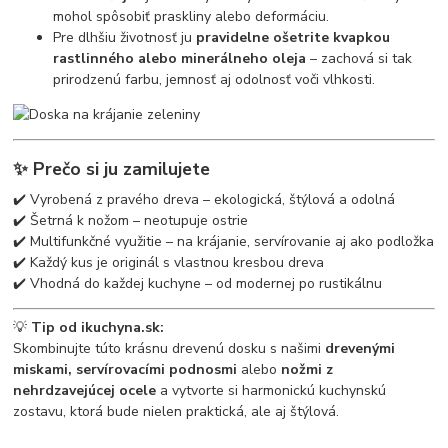
mohol spôsobiť praskliny alebo deformáciu.
Pre dlhšiu životnosť ju
pravidelne ošetrite kvapkou
rastlinného alebo minerálneho oleja
– zachová si tak
prirodzenú farbu, jemnosť aj odolnosť voči vlhkosti.
✨
Prečo si ju zamilujete
✔️ Vyrobená z pravého dreva – ekologická, štýlová a odolná
✔️ Šetrná k nožom – neotupuje ostrie
✔️ Multifunkčné využitie – na krájanie, servírovanie aj ako podložka
✔️ Každý kus je originál s vlastnou kresbou dreva
✔️ Vhodná do každej kuchyne – od modernej po rustikálnu
💡
Tip od ikuchyna.sk:
Skombinujte túto krásnu drevenú dosku s našimi
drevenými
miskami, servírovacími podnosmi
alebo
nožmi z
nehrdzavejúcej ocele
a vytvorte si harmonickú kuchynskú
zostavu, ktorá bude nielen praktická, ale aj štýlová.