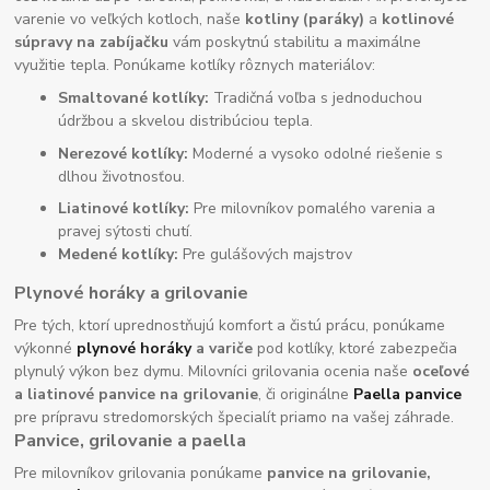
varenie vo veľkých kotloch, naše
kotliny (paráky)
a
kotlinové
súpravy na zabíjačku
vám poskytnú stabilitu a maximálne
využitie tepla. Ponúkame kotlíky rôznych materiálov:
Smaltované kotlíky:
Tradičná voľba s jednoduchou
údržbou a skvelou distribúciou tepla.
Nerezové kotlíky:
Moderné a vysoko odolné riešenie s
dlhou životnosťou.
Liatinové kotlíky:
Pre milovníkov pomalého varenia a
pravej sýtosti chutí.
Medené kotlíky:
Pre gulášových majstrov
Plynové horáky a grilovanie
Pre tých, ktorí uprednostňujú komfort a čistú prácu, ponúkame
výkonné
plynové horáky
a variče
pod kotlíky, ktoré zabezpečia
plynulý výkon bez dymu. Milovníci grilovania ocenia naše
oceľové
a liatinové panvice na grilovanie
, či originálne
Paella panvice
pre prípravu stredomorských špecialít priamo na vašej záhrade.
Panvice, grilovanie a paella
Pre milovníkov grilovania ponúkame
panvice na grilovanie,