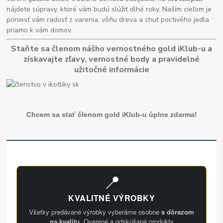
nájdete súpravy, ktoré vám budú slúžiť dlhé roky. Naším cieľom je
priniesť vám radosť z varenia, vôňu dreva a chuť poctivého jedla
priamo k vám domov.
Staňte sa členom nášho vernostného gold iKlub-u a
získavajte zľavy, vernostné body a pravidelné
užitočné informácie
Chcem sa stať členom gold iKlub-u úplne zdarma!
📍
KVALITNÉ VÝROBKY
Všetky predávané výrobky vyberáme osobne
s dôrazom
na kvalitu
. Overené a odskúšané produkty