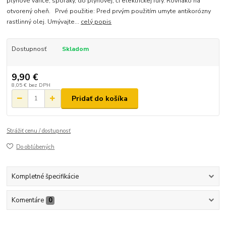
plynové variče, sporáky, do plynovej, či elektrickej rúry. Rovnako na
otvorený oheň. Prvé použitie: Pred prvým použitím umyte antikorózny
rastlinný olej. Umývajte...
celý popis
Dostupnosť
Skladom
9,90 €
8,05 €
bez DPH
Pridať do košíka
Strážiť cenu / dostupnosť
Do obľúbených
Kompletné špecifikácie
Komentáre
0