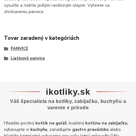
vysušte a natrite jedlým rastlinným olejom. Vyhnete sa
zhrdzaveniu panvice.
Tovar zaradený v kategóriách
PANVICE
Liatinové panvice
ikotliky.sk
Váš špecialista na kotlíky, zabíjačku, kuchyňu a
varenie v prírode
Hľadáte poctivý
kotlík na guláš
, kvalitnú
kotlinu na zabíjačku,
vybavujete si
kuchyňu,
zariaďujete
gastro pravádzku
alebo
hľadáte kompletné vybavenie pre vašu letnú grilovačku? Na