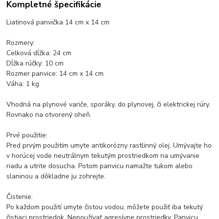
Kompletné špecifikácie
Liatinová panvička 14 cm x 14 cm
Rozmery:
Celková dĺžka: 24 cm
Dĺžka rúčky: 10 cm
Rozmer panvice: 14 cm x 14 cm
Váha: 1 kg
Vhodná na plynové variče, sporáky, do plynovej, či elektrickej rúry.
Rovnako na otvorený oheň.
Prvé použitie:
Pred prvým použitím umyte antikorózny rastlinný olej. Umývajte ho
v horúcej vode neutrálnym tekutým prostriedkom na umývanie
riadu a utrite dosucha. Potom panvicu namažte tukom alebo
slaninou a dôkladne ju zohrejte.
Čistenie:
Po každom použití umyte čistou vodou, môžete použiť iba tekutý
čistiaci prostriedok. Nepoužívať agresívne prostriedky. Panvicu