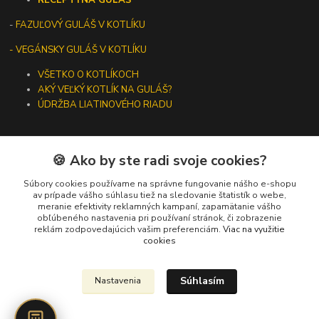
-
FAZUĽOVÝ GULÁŠ V KOTLÍKU
- VEGÁNSKY GULÁŠ V KOTLÍKU
VŠETKO O KOTLÍKOCH
AKÝ VEĽKÝ KOTLÍK NA GULÁŠ?
ÚDRŽBA LIATINOVÉHO RIADU
🍪 Ako by ste radi svoje cookies?
Kontakty
Súbory cookies používame na správne fungovanie nášho e-shopu
av prípade vášho súhlasu tiež na sledovanie štatistík o webe,
meranie efektivity reklamných kampaní, zapamätanie vášho
+421 919 275 553
obľúbeného nastavenia pri používaní stránok, či zobrazenie
(Po-Pia, 10-13 hod.)
reklám zodpovedajúcich vašim preferenciám.
Viac na využitie
cookies
ikotliky@ikotliky.sk
Súhlasím
Nastavenia