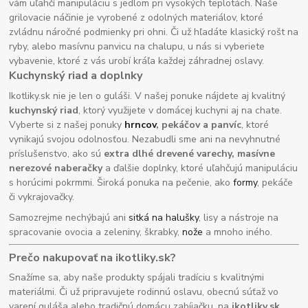
vám uľahčí manipuláciu s jedlom pri vysokých teplotách. Naše
grilovacie náčinie je vyrobené z odolných materiálov, ktoré
zvládnu náročné podmienky pri ohni. Či už hľadáte klasický rošt na
ryby, alebo masívnu panvicu na chalupu, u nás si vyberiete
vybavenie, ktoré z vás urobí kráľa každej záhradnej oslavy.
Kuchynský riad a doplnky
Ikotliky.sk nie je len o guláši. V našej ponuke nájdete aj kvalitný
kuchynský riad
, ktorý využijete v domácej kuchyni aj na chate.
Vyberte si z našej ponuky
hrncov
, pekáčov a panvíc
, ktoré
vynikajú svojou odolnosťou. Nezabudli sme ani na nevyhnutné
príslušenstvo, ako sú
extra dlhé drevené varechy, masívne
nerezové naberačky
a ďalšie doplnky, ktoré uľahčujú manipuláciu
s horúcimi pokrmmi. Široká ponuka na pečenie, ako
formy
, pekáče
či vykrajovačky.
Samozrejme nechýbajú ani
sitká na halušky
, lisy a nástroje na
spracovanie ovocia a zeleniny, škrabky,
nože
a mnoho iného.
Prečo nakupovať na ikotliky.sk?
Snažíme sa, aby naše produkty spájali tradíciu s kvalitnými
materiálmi. Či už pripravujete rodinnú oslavu, obecnú súťaž vo
varení guláša alebo tradičnú domácu zabíjačku, na
ikotliky.sk