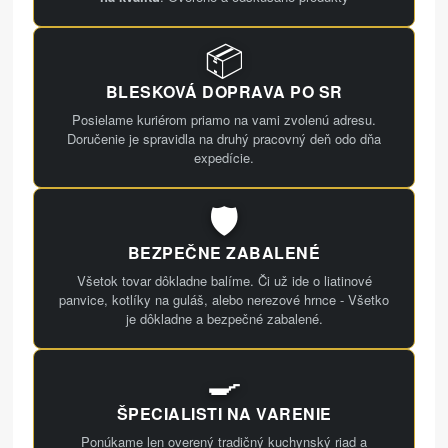
📦
BLESKOVÁ DOPRAVA PO SR
Posielame kuriérom priamo na vami zvolenú adresu.
Doručenie je spravidla na druhý pracovný deň odo dňa
expedície.
🛡️
BEZPEČNE ZABALENÉ
Všetok tovar dôkladne balíme. Či už ide o liatinové
panvice, kotlíky na guláš, alebo nerezové hrnce - Všetko
je dôkladne a bezpečné zabalené.
🍳
ŠPECIALISTI NA VARENIE
Ponúkame len overený tradičný kuchynský riad a