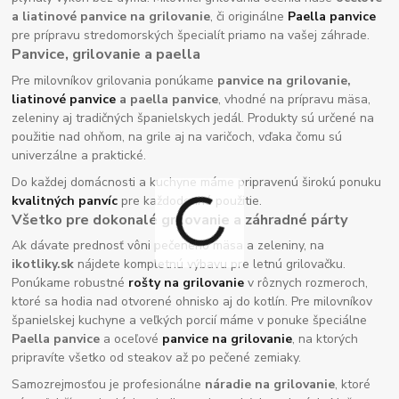
a liatinové panvice na grilovanie
, či originálne
Paella panvice
pre prípravu stredomorských špecialít priamo na vašej záhrade.
Panvice, grilovanie a paella
Pre milovníkov grilovania ponúkame
panvice na grilovanie,
liatinové panvice
a paella panvice
, vhodné na prípravu mäsa,
zeleniny aj tradičných španielskych jedál. Produkty sú určené na
použitie nad ohňom, na grile aj na varičoch, vďaka čomu sú
univerzálne a praktické.
Do každej domácnosti a kuchyne máme pripravenú širokú ponuku
kvalitných panvíc
pre každodenné použitie.
Všetko pre dokonalé grilovanie a záhradné párty
Ak dávate prednosť vôni pečeného mäsa a zeleniny, na
ikotliky.sk
nájdete kompletnú výbavu pre letnú grilovačku.
Ponúkame robustné
rošty na grilovanie
v rôznych rozmeroch,
ktoré sa hodia nad otvorené ohnisko aj do kotlín. Pre milovníkov
španielskej kuchyne a veľkých porcií máme v ponuke špeciálne
Paella panvice
a oceľové
panvice na grilovanie
, na ktorých
pripravíte všetko od steakov až po pečené zemiaky.
Samozrejmosťou je profesionálne
náradie na grilovanie
, ktoré