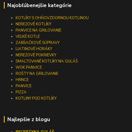
Najobľúbenejšie kategórie
KOTLÍKY S OHŇOVZDORNOU KOTLINOU
NEREZOVÉ KOTLÍKY
PANVICE NA GRILOVANIE
VEĽKÉ KOTLE
ZABÍJAČKOVÉ SÚPRAVY
LIATINOVÉ HORÁKY
NEREZOVÉ POKRIEVKY
SMALTOVANÉ KOTLÍKY NA GULÁŠ
WOK PANVICE
ROŠTY NA GRILOVANIE
HRNCE
PANVICE
PIZZA
KOTLINY POD KOTLÍKY
Najlepšie z blogu
RECEPTY
NA GULÁŠ