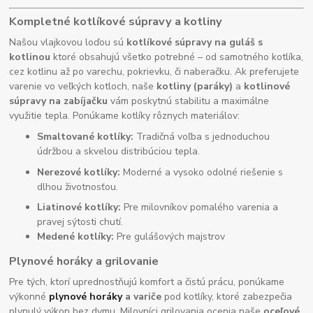
Kompletné kotlíkové súpravy a kotliny
Našou vlajkovou loďou sú
kotlíkové súpravy na guláš s
kotlinou
ktoré obsahujú všetko potrebné – od samotného kotlíka,
cez kotlinu až po varechu, pokrievku, či naberačku. Ak preferujete
varenie vo veľkých kotloch, naše
kotliny (paráky)
a
kotlinové
súpravy na zabíjačku
vám poskytnú stabilitu a maximálne
využitie tepla. Ponúkame kotlíky rôznych materiálov:
Smaltované kotlíky:
Tradičná voľba s jednoduchou
údržbou a skvelou distribúciou tepla.
Nerezové kotlíky:
Moderné a vysoko odolné riešenie s
dlhou životnosťou.
Liatinové kotlíky:
Pre milovníkov pomalého varenia a
pravej sýtosti chutí.
Medené kotlíky:
Pre gulášových majstrov
Plynové horáky a grilovanie
Pre tých, ktorí uprednostňujú komfort a čistú prácu, ponúkame
výkonné
plynové horáky
a variče
pod kotlíky, ktoré zabezpečia
plynulý výkon bez dymu. Milovníci grilovania ocenia naše
oceľové