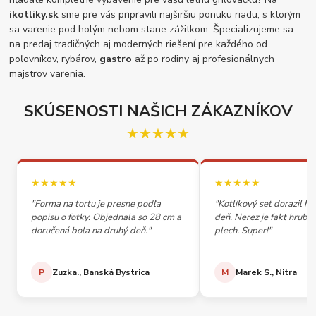
ikotliky.sk
sme pre vás pripravili najširšiu ponuku riadu, s ktorým
sa varenie pod holým nebom stane zážitkom. Špecializujeme sa
na predaj tradičných aj moderných riešení pre každého od
poľovníkov, rybárov,
gastro
až po rodiny aj profesionálnych
majstrov varenia.
SKÚSENOSTI NAŠICH ZÁKAZNÍKOV
★★★★★
★★★★★
★★★★★
"Forma na tortu je presne podľa
"Kotlíkový set dorazil h
popisu o fotky. Objednala so 28 cm a
deň. Nerez je fakt hrubý,
doručená bola na druhý deň."
plech. Super!"
P
Zuzka., Banská Bystrica
M
Marek S., Nitra