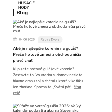
Blog
04.06.2026
Rady z Dvora
Aké je najlepšie korenie na guláš?
Prečo hotové zmesi z obchodu ničia
pravú chuť
Kupujete hotové gulášové korenie?
Zastavte to. Vo vrecku si domov nesiete
hlavne drahú soľ a chémiu, ktorá v kotlíku
len zhorkne. Spoznajte „Svätú päť...
čítať
celé