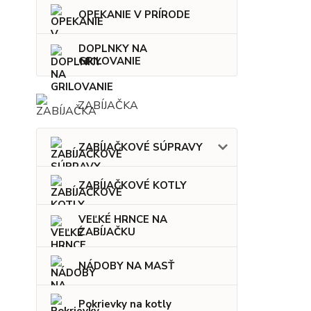
OPEKANIE V PRÍRODE
DOPLNKY NA
GRILOVANIE
ZABÍJAČKA
ZABÍJAČKOVÉ SÚPRAVY
ZABÍJAČKOVÉ KOTLY
VEĽKÉ HRNCE NA
ZABÍJAČKU
NÁDOBY NA MASŤ
Pokrievky na kotly