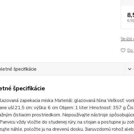
8,
6,91
Strážiť
Do 
etné špecifikácie
tné špecifikácie
lazovaná zapekacia miska Materiál: glazovaná hlina Veľkosť: von
tane uší:21,5 cm; výška: 6 cm Objem: 1 liter Hmotnosť: 357 g Či
žným čistiacim prostriedkom. Nepoužívajte nástroje spôsobujúc
 Panvicu vždy vložte do studenej rúry, na stojan a postupne ju z
ujte náhle, položte ju na drevenú dosku, žiaruvzdornú rohož alebo