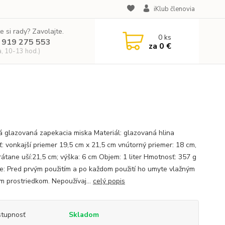
iKlub členovia
e si rady? Zavolajte.
0
ks
 919 275 553
za
0 €
a, 10-13 hod.)
á glazovaná zapekacia miska Materiál: glazovaná hlina
ť: vonkajší priemer 19,5 cm x 21,5 cm vnútorný priemer: 18 cm,
vrátane uší:21,5 cm; výška: 6 cm Objem: 1 liter Hmotnosť: 357 g
ie: Pred prvým použitím a po každom použití ho umyte vlažným
im prostriedkom. Nepoužívaj...
celý popis
tupnosť
Skladom