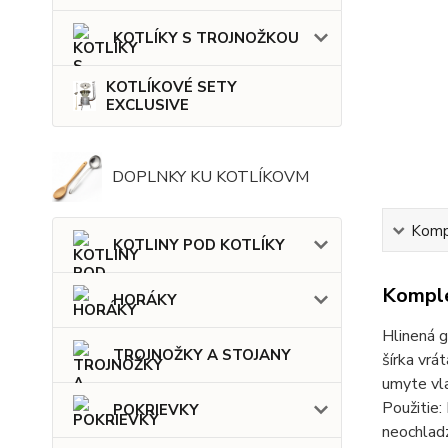
KOTLÍKY S TROJNOŽKOU
KOTLÍKOVÉ SETY
EXCLUSIVE
DOPLNKY KU KOTLÍKOVM
Kompl
KOTLINY POD KOTLÍKY
Komple
HORÁKY
Hlinená g
TROJNOŽKY A STOJANY
šírka vrá
umyte vla
Použitie:
POKRIEVKY
neochladz