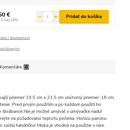
50 €
Pridať do košíka
 €
bez DPH
 cenu / dostupnosť
obľúbených
Komentáre
0
kajší priemer 19,5 cm x 21,5 cm vnútorný priemer: 18 cm,
stenie: Pred prvým použitím a po každom použití ho
e škrábance.Nie je možné umývať v umývačke riadu!
ohrejte na požadovanú teplotu pečenia. Horúcu panvicu
 suchú handričku! Miska je vhodná na použitie v rúre.