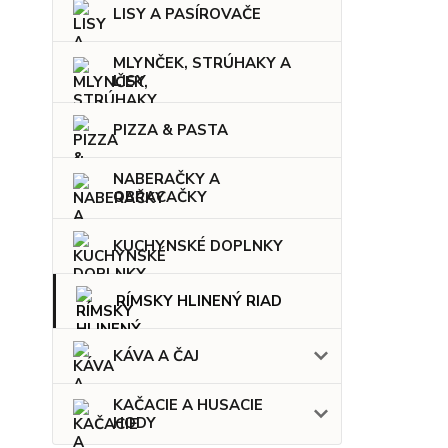
LISY A PASÍROVAČE
MLYNČEK, STRÚHAKY A
LISY
PIZZA & PASTA
NABERAČKY A
OBRACAČKY
KUCHYNSKÉ DOPLNKY
RÍMSKY HLINENÝ RIAD
KÁVA A ČAJ
KAČACIE A HUSACIE
HODY