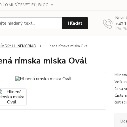
 ČO MUSÍTE VEDIEŤ | BLOG
Neviet
Hľadať
+421
(Po-Pi
RÍMSKY HLINENÝ RIAD
Hlinená rímska miska Ovál
ená rímska miska Ovál
Hlinen
Veľkos
šírka 
Čisten
čistiac
Dos