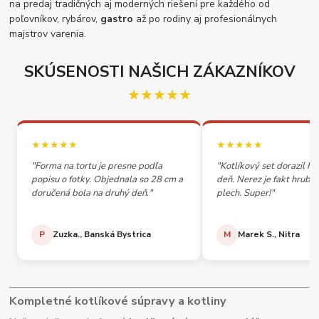
na predaj tradičných aj moderných riešení pre každého od
poľovníkov, rybárov,
gastro
až po rodiny aj profesionálnych
majstrov varenia.
SKÚSENOSTI NAŠICH ZÁKAZNÍKOV
★★★★★
★★★★★
★★★★★
"Forma na tortu je presne podľa
"Kotlíkový set dorazil h
popisu o fotky. Objednala so 28 cm a
deň. Nerez je fakt hrubý,
doručená bola na druhý deň."
plech. Super!"
P
Zuzka., Banská Bystrica
M
Marek S., Nitra
Kompletné kotlíkové súpravy a kotliny