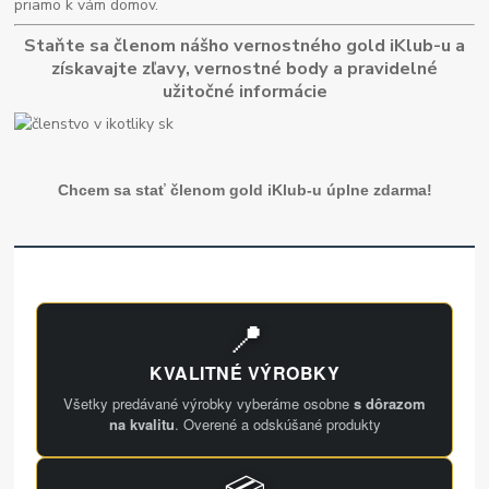
priamo k vám domov.
Staňte sa členom nášho vernostného gold iKlub-u a
získavajte zľavy, vernostné body a pravidelné
užitočné informácie
Chcem sa stať členom gold iKlub-u úplne zdarma!
📍
KVALITNÉ VÝROBKY
Všetky predávané výrobky vyberáme osobne
s dôrazom
na kvalitu
. Overené a odskúšané produkty