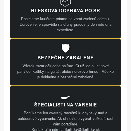
📦
BLESKOVÁ DOPRAVA PO SR
Posielame kuriérom priamo na vami zvolenú adresu.
Doručenie je spravidla na druhý pracovný deň odo dňa
expedície.
🛡️
BEZPEČNE ZABALENÉ
Všetok tovar dôkladne balíme. Či už ide o liatinové
panvice, kotlíky na guláš, alebo nerezové hrnce - Všetko
je dôkladne a bezpečné zabalené.
🍳
ŠPECIALISTI NA VARENIE
Ponúkame len overený tradičný kuchynský riad a
outdoorové vybavenie. Ak si neviete vybrať veľkosť, radi
vám poradíme.
Kontaktujte nás na
ikotliky@ikotliky.sk