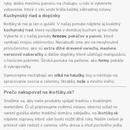
ryby, alebo masívnu panvicu na chalupu, u nás si vyberiete
vybavenie, ktoré z vás urobí kráľa každej záhradnej oslavy.
Kuchynský riad a doplnky
Ikotliky.sk nie je len o guláši. V našej ponuke nájdete aj kvalitný
kuchynský riad
, ktorý využijete v domácej kuchyni aj na chate.
Vyberte si z našej ponuky
hrncov
, pekáčov a panvíc
, ktoré
vynikajú svojou odolnosťou. Nezabudli sme ani na nevyhnutné
príslušenstvo, ako sú
extra dlhé drevené varechy, masívne
nerezové naberačky
a ďalšie doplnky, ktoré uľahčujú manipuláciu
s horúcimi pokrmmi. Široká ponuka na pečenie, ako
formy
, pekáče
či vykrajovačky.
Samozrejme nechýbajú ani
sitká na halušky
, lisy a nástroje na
spracovanie ovocia a zeleniny, škrabky,
nože
a mnoho iného.
Prečo nakupovať na ikotliky.sk?
Snažíme sa, aby naše produkty spájali tradíciu s kvalitnými
materiálmi. Či už pripravujete rodinnú oslavu, obecnú súťaž vo
varení guláša alebo tradičnú domácu zabíjačku, na
ikotliky.sk
nájdete súpravy, ktoré vám budú slúžiť dlhé roky. Naším cieľom je
priniesť vám radosť z varenia, vôňu dreva a chuť poctivého jedla