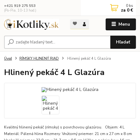
0
ks
+421 919 275 553
za
0 €
(Po-Pia, 10-13 hod.)
Menu
Hľadať
Úvod
RÍMSKY HLINENÝ RIAD
Hlinený pekáč 4 L Glazúra
Hlinený pekáč 4 L Glazúra
Kvalitný hlinený pekáč (rímsky) s povrchovou glazúrou. Objem: 4 L
Materiál: Pálená hlina Rozmery: Vnútorný priemer: 21 cm x 27 cm x 8 cm