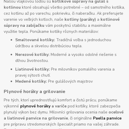
Našou vlajkovou loďou sú
kotlíkové súpravy na guláš s
kotlinou
ktoré obsahujú všetko potrebné – od samotného kotlíka,
cez kotlinu až po varechu, pokrievku, či naberačku. Ak preferujete
varenie vo veľkých kotloch, naše
kotliny (paráky)
a
kotlinové
súpravy na zabíjačku
vám poskytnú stabilitu a maximálne
využitie tepla. Ponúkame kotlíky rôznych materiálov:
Smaltované kotlíky:
Tradičná voľba s jednoduchou
údržbou a skvelou distribúciou tepla.
Nerezové kotlíky:
Moderné a vysoko odolné riešenie s
dlhou životnosťou.
Liatinové kotlíky:
Pre milovníkov pomalého varenia a
pravej sýtosti chutí.
Medené kotlíky:
Pre gulášových majstrov
Plynové horáky a grilovanie
Pre tých, ktorí uprednostňujú komfort a čistú prácu, ponúkame
výkonné
plynové horáky
a variče
pod kotlíky, ktoré zabezpečia
plynulý výkon bez dymu. Milovníci grilovania ocenia naše
oceľové
a liatinové panvice na grilovanie
, či originálne
Paella panvice
pre prípravu stredomorských špecialít priamo na vašej záhrade.