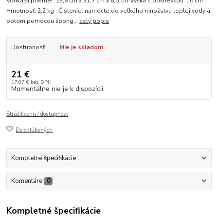
Vonkajší priemer: 23,8 cm x 31,7 cm x 8,5 cm Výška s pokrievkou: 16 cm
Hmotnosť: 2,2 kg Čistenie: namočte do veľkého množstva teplej vody a
potom pomocou špong...
celý popis
Dostupnosť
Nie je skladom
21 €
17,07 €
bez DPH
Momentálne nie je k dispozícii
Strážiť cenu / dostupnosť
Do obľúbených
Kompletné špecifikácie
Komentáre
0
Kompletné špecifikácie