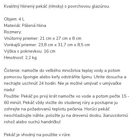
Kvalitný hlinený pekáč (rímsky) s povrchovou glazúrou.
Objem: 4 L
Materiál: Pálená hlina
Rozmery:
Vnútorný priemer: 21 cm x 27 cm x 8 cm
Vonkajší priemer: 23,8 cm x 31,7 cm x 8,5 cm
Výška s pokrievkou: 16 cm
Hmotnosť: 2,2 kg
Čistenie: namočte do veľkého množstva teplej vody a potom
pomocou špongie alebo kefy odstráňte špinu. Utrite dosucha a
nechajte uschnúť 24 hodín. Nie je možné umývať v umývačke
riadu!
Použitie: Pekáč po prvý krát namočte vo vode a potom pečte 15 -
60 minút. Pekáč vždy vložte do studenej rúry a postupne ju
zohrejte na požadovanú teplotu pečenia. Horúci pekáč
neochladzujte náhle, položte ju na drevenú dosku, žiaruvzdornú
rohož alebo suchú handričku!
Pekáč je vhodný na použitie v rúre.