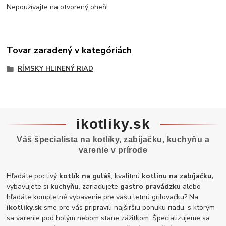
Nepoužívajte na otvorený oheň!
Tovar zaradený v kategóriách
RÍMSKY HLINENÝ RIAD
ikotliky.sk
Váš špecialista na kotlíky, zabíjačku, kuchyňu a
varenie v prírode
Hľadáte poctivý
kotlík na guláš
, kvalitnú
kotlinu na zabíjačku,
vybavujete si
kuchyňu,
zariaďujete
gastro pravádzku
alebo
hľadáte kompletné vybavenie pre vašu letnú grilovačku? Na
ikotliky.sk
sme pre vás pripravili najširšiu ponuku riadu, s ktorým
sa varenie pod holým nebom stane zážitkom. Špecializujeme sa