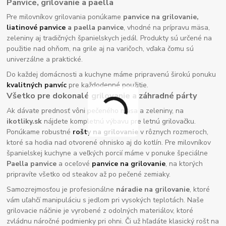
Panvice, grilovanie a paella
Pre milovníkov grilovania ponúkame
panvice na grilovanie,
liatinové panvice
a paella panvice
, vhodné na prípravu mäsa,
zeleniny aj tradičných španielskych jedál. Produkty sú určené na
použitie nad ohňom, na grile aj na varičoch, vďaka čomu sú
univerzálne a praktické.
Do každej domácnosti a kuchyne máme pripravenú širokú ponuku
kvalitných panvíc
pre každodenné použitie.
Všetko pre dokonalé grilovanie a záhradné párty
Ak dávate prednosť vôni pečeného mäsa a zeleniny, na
ikotliky.sk
nájdete kompletnú výbavu pre letnú grilovačku.
Ponúkame robustné
rošty na grilovanie
v rôznych rozmeroch,
ktoré sa hodia nad otvorené ohnisko aj do kotlín. Pre milovníkov
španielskej kuchyne a veľkých porcií máme v ponuke špeciálne
Paella panvice
a oceľové
panvice na grilovanie
, na ktorých
pripravíte všetko od steakov až po pečené zemiaky.
Samozrejmosťou je profesionálne
náradie na grilovanie
, ktoré
vám uľahčí manipuláciu s jedlom pri vysokých teplotách. Naše
grilovacie náčinie je vyrobené z odolných materiálov, ktoré
zvládnu náročné podmienky pri ohni. Či už hľadáte klasický rošt na