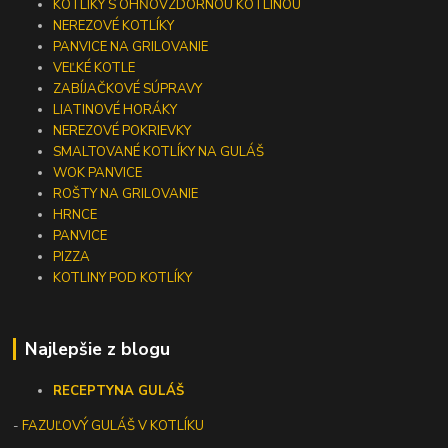
KOTLÍKY S OHŇOVZDORNOU KOTLINOU
NEREZOVÉ KOTLÍKY
PANVICE NA GRILOVANIE
VEĽKÉ KOTLE
ZABÍJAČKOVÉ SÚPRAVY
LIATINOVÉ HORÁKY
NEREZOVÉ POKRIEVKY
SMALTOVANÉ KOTLÍKY NA GULÁŠ
WOK PANVICE
ROŠTY NA GRILOVANIE
HRNCE
PANVICE
PIZZA
KOTLINY POD KOTLÍKY
Najlepšie z blogu
RECEPTY
NA GULÁŠ
-
FAZUĽOVÝ GULÁŠ V KOTLÍKU