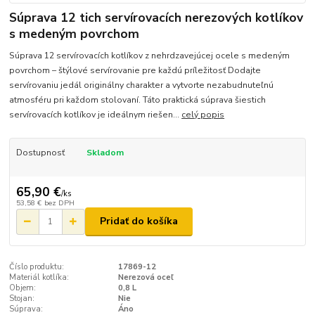
Súprava 12 tich servírovacích nerezových kotlíkov
s medeným povrchom
Súprava 12 servírovacích kotlíkov z nehrdzavejúcej ocele s medeným
povrchom – štýlové servírovanie pre každú príležitosť Dodajte
servírovaniu jedál originálny charakter a vytvorte nezabudnuteľnú
atmosféru pri každom stolovaní. Táto praktická súprava šiestich
servírovacích kotlíkov je ideálnym riešen...
celý popis
Dostupnosť
Skladom
65,90 €
/
ks
53,58 €
bez DPH
Pridať do košíka
Číslo produktu:
17869-12
Materiál kotlíka:
Nerezová oceľ
Objem:
0,8 L
Stojan:
Nie
Súprava:
Áno