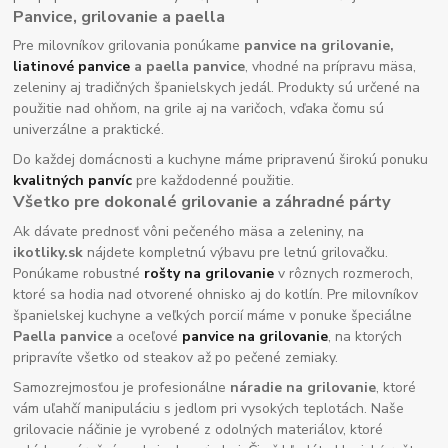
Panvice, grilovanie a paella
Pre milovníkov grilovania ponúkame
panvice na grilovanie,
liatinové panvice
a paella panvice
, vhodné na prípravu mäsa,
zeleniny aj tradičných španielskych jedál. Produkty sú určené na
použitie nad ohňom, na grile aj na varičoch, vďaka čomu sú
univerzálne a praktické.
Do každej domácnosti a kuchyne máme pripravenú širokú ponuku
kvalitných panvíc
pre každodenné použitie.
Všetko pre dokonalé grilovanie a záhradné párty
Ak dávate prednosť vôni pečeného mäsa a zeleniny, na
ikotliky.sk
nájdete kompletnú výbavu pre letnú grilovačku.
Ponúkame robustné
rošty na grilovanie
v rôznych rozmeroch,
ktoré sa hodia nad otvorené ohnisko aj do kotlín. Pre milovníkov
španielskej kuchyne a veľkých porcií máme v ponuke špeciálne
Paella panvice
a oceľové
panvice na grilovanie
, na ktorých
pripravíte všetko od steakov až po pečené zemiaky.
Samozrejmosťou je profesionálne
náradie na grilovanie
, ktoré
vám uľahčí manipuláciu s jedlom pri vysokých teplotách. Naše
grilovacie náčinie je vyrobené z odolných materiálov, ktoré