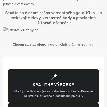
priamo k vám domov.
Staňte sa členom nášho vernostného gold iKlub-u a
získavajte zľavy, vernostné body a pravidelné
užitočné informácie
Chcem sa stať členom gold iKlub-u úplne zdarma!
📍
KVALITNÉ VÝROBKY
Všetky predávané výrobky vyberáme osobne
s dôrazom
na kvalitu
. Overené a odskúšané produkty