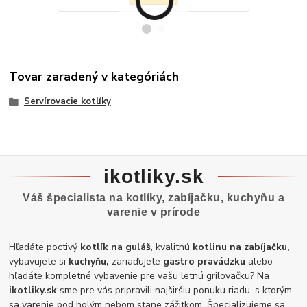
Tovar zaradený v kategóriách
Servírovacie kotlíky
ikotliky.sk
Váš špecialista na kotlíky, zabíjačku, kuchyňu a
varenie v prírode
Hľadáte poctivý
kotlík na guláš
, kvalitnú
kotlinu na zabíjačku,
vybavujete si
kuchyňu,
zariaďujete
gastro pravádzku
alebo
hľadáte kompletné vybavenie pre vašu letnú grilovačku? Na
ikotliky.sk
sme pre vás pripravili najširšiu ponuku riadu, s ktorým
sa varenie pod holým nebom stane zážitkom. Špecializujeme sa