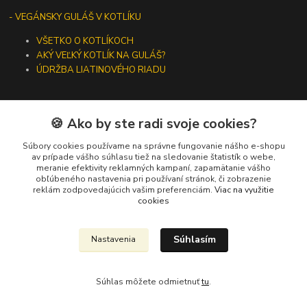
- VEGÁNSKY GULÁŠ V KOTLÍKU
VŠETKO O KOTLÍKOCH
AKÝ VEĽKÝ KOTLÍK NA GULÁŠ?
ÚDRŽBA LIATINOVÉHO RIADU
🍪 Ako by ste radi svoje cookies?
Kontakty
Súbory cookies používame na správne fungovanie nášho e-shopu
av prípade vášho súhlasu tiež na sledovanie štatistík o webe,
meranie efektivity reklamných kampaní, zapamätanie vášho
+421 919 275 553
obľúbeného nastavenia pri používaní stránok, či zobrazenie
(Po-Pia, 10-13 hod.)
reklám zodpovedajúcich vašim preferenciám.
Viac na využitie
cookies
ikotliky@ikotliky.sk
Súhlasím
Nastavenia
Súhlas môžete odmietnuť
tu
.
Vytvorené na
Eshop-rychlo.sk