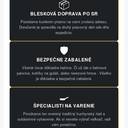
📦
BLESKOVÁ DOPRAVA PO SR
Posielame kuriérom priamo na vami zvolenú adresu.
Doručenie je spravidla na druhý pracovný deň odo dňa
expedície.
🛡️
BEZPEČNE ZABALENÉ
Všetok tovar dôkladne balíme. Či už ide o liatinové
panvice, kotlíky na guláš, alebo nerezové hrnce - Všetko
je dôkladne a bezpečné zabalené.
🍳
ŠPECIALISTI NA VARENIE
Ponúkame len overený tradičný kuchynský riad a
outdoorové vybavenie. Ak si neviete vybrať veľkosť, radi
vám poradíme.