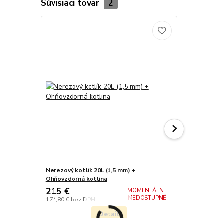
Súvisiaci tovar
2
Nerezový kotlík 20L (1,5 mm) +
Ohňovzdorná
Ohňovzdorná kotlina
215 €
82,90 €
MOMENTÁLNE
NEDOSTUPNÉ
174,80 €
bez DPH
67,40 €
bez 
Detail