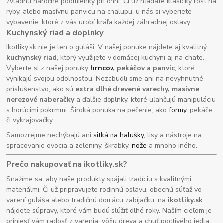
zvládnu náročné podmienky pri ohni. Či už hľadáte klasický rošt na
ryby, alebo masívnu panvicu na chalupu, u nás si vyberiete
vybavenie, ktoré z vás urobí kráľa každej záhradnej oslavy.
Kuchynský riad a doplnky
Ikotliky.sk nie je len o guláši. V našej ponuke nájdete aj kvalitný
kuchynský riad
, ktorý využijete v domácej kuchyni aj na chate.
Vyberte si z našej ponuky
hrncov
, pekáčov a panvíc
, ktoré
vynikajú svojou odolnosťou. Nezabudli sme ani na nevyhnutné
príslušenstvo, ako sú
extra dlhé drevené varechy, masívne
nerezové naberačky
a ďalšie doplnky, ktoré uľahčujú manipuláciu
s horúcimi pokrmmi. Široká ponuka na pečenie, ako
formy
, pekáče
či vykrajovačky.
Samozrejme nechýbajú ani
sitká na halušky
, lisy a nástroje na
spracovanie ovocia a zeleniny, škrabky,
nože
a mnoho iného.
Prečo nakupovať na ikotliky.sk?
Snažíme sa, aby naše produkty spájali tradíciu s kvalitnými
materiálmi. Či už pripravujete rodinnú oslavu, obecnú súťaž vo
varení guláša alebo tradičnú domácu zabíjačku, na
ikotliky.sk
nájdete súpravy, ktoré vám budú slúžiť dlhé roky. Naším cieľom je
priniesť vám radosť z varenia, vôňu dreva a chuť poctivého jedla