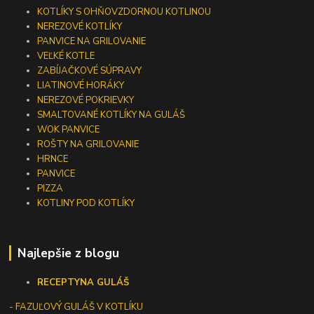
KOTLÍKY S OHŇOVZDORNOU KOTLINOU
NEREZOVÉ KOTLÍKY
PANVICE NA GRILOVANIE
VEĽKÉ KOTLE
ZABÍJAČKOVÉ SÚPRAVY
LIATINOVÉ HORÁKY
NEREZOVÉ POKRIEVKY
SMALTOVANÉ KOTLÍKY NA GULÁŠ
WOK PANVICE
ROŠTY NA GRILOVANIE
HRNCE
PANVICE
PIZZA
KOTLINY POD KOTLÍKY
Najlepšie z blogu
RECEPTY
NA GULÁŠ
-
FAZUĽOVÝ GULÁŠ V KOTLÍKU