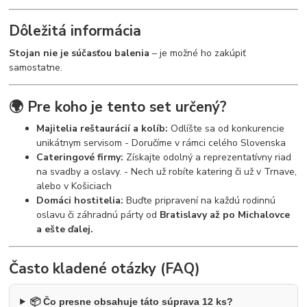
Dôležitá informácia
Stojan nie je súčasťou balenia
– je možné ho zakúpiť
samostatne.
🌍 Pre koho je tento set určený?
Majitelia reštaurácií a kolíb:
Odlíšte sa od konkurencie
unikátnym servisom - Doručíme v rámci celého Slovenska
Cateringové firmy:
Získajte odolný a reprezentatívny riad
na svadby a oslavy. - Nech už robíte katering či už v Trnave,
alebo v Košiciach
Domáci hostitelia:
Buďte pripravení na každú rodinnú
oslavu či záhradnú párty od
Bratislavy až po Michalovce
a ešte ďalej.
Často kladené otázky (FAQ)
📦 Čo presne obsahuje táto súprava 12 ks?