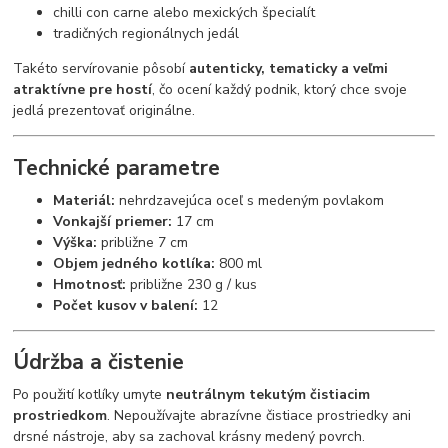
chilli con carne alebo mexických špecialít
tradičných regionálnych jedál
Takéto servírovanie pôsobí
autenticky, tematicky a veľmi
atraktívne pre hostí
, čo ocení každý podnik, ktorý chce svoje
jedlá prezentovať originálne.
Technické parametre
Materiál:
nehrdzavejúca oceľ s medeným povlakom
Vonkajší priemer:
17 cm
Výška:
približne 7 cm
Objem jedného kotlíka:
800 ml
Hmotnosť:
približne 230 g / kus
Počet kusov v balení:
12
Údržba a čistenie
Po použití kotlíky umyte
neutrálnym tekutým čistiacim
prostriedkom
. Nepoužívajte abrazívne čistiace prostriedky ani
drsné nástroje, aby sa zachoval krásny medený povrch.