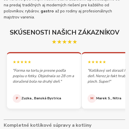
na predaj tradičných aj moderných riešení pre každého od
poľovníkov, rybárov,
gastro
až po rodiny aj profesionálnych
majstrov varenia.
SKÚSENOSTI NAŠICH ZÁKAZNÍKOV
★★★★★
★★★★★
★★★★★
"Forma na tortu je presne podľa
"Kotlíkový set dorazil h
popisu o fotky. Objednala so 28 cm a
deň. Nerez je fakt hrubý,
doručená bola na druhý deň."
plech. Super!"
P
Zuzka., Banská Bystrica
M
Marek S., Nitra
Kompletné kotlíkové súpravy a kotliny