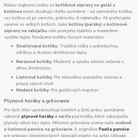
Našou vlajkovou loďou sú
kotlíkové súpravy na guláš s
kotlinou
ktoré obsahujú všetko potrebné – od samotného kotlíka,
cez kotlinu až po varechu, pokrievku, či naberačku. Ak preferujete
varenie vo veľkých kotloch, naše
kotliny (paráky)
a
kotlinové
súpravy na zabíjačku
vám poskytnú stabilitu a maximálne
využitie tepla. Ponúkame kotlíky rôznych materiálov:
Smaltované kotlíky:
Tradičná voľba s jednoduchou
údržbou a skvelou distribúciou tepla.
Nerezové kotlíky:
Moderné a vysoko odolné riešenie s
dlhou životnosťou.
Liatinové kotlíky:
Pre milovníkov pomalého varenia a
pravej sýtosti chutí.
Medené kotlíky:
Pre gulášových majstrov
Plynové horáky a grilovanie
Pre tých, ktorí uprednostňujú komfort a čistú prácu, ponúkame
výkonné
plynové horáky
a variče
pod kotlíky, ktoré zabezpečia
plynulý výkon bez dymu. Milovníci grilovania ocenia naše
oceľové
a liatinové panvice na grilovanie
, či originálne
Paella panvice
pre prípravu stredomorských špecialít priamo na vašej záhrade.