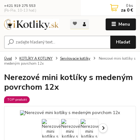
0
ks
+421 919 275 553
za
0 €
(Po-Pia, 10-13 hod.)
Menu
Hľadať
Úvod
KOTLÍKY A KOTLINY
Servírovacie kotlíky
Nerezové mini kotlíky s
medeným povrchom 12x
Nerezové mini kotlíky s medeným
povrchom 12x
TOP produkt