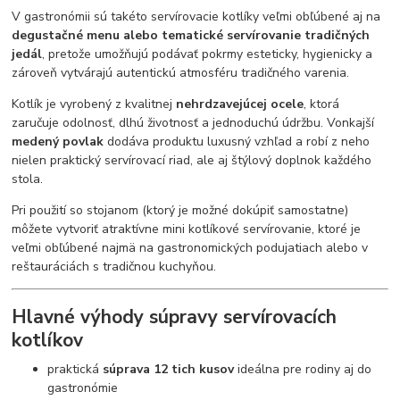
V gastronómii sú takéto servírovacie kotlíky veľmi obľúbené aj na
degustačné menu alebo tematické servírovanie tradičných
jedál
, pretože umožňujú podávať pokrmy esteticky, hygienicky a
zároveň vytvárajú autentickú atmosféru tradičného varenia.
Kotlík je vyrobený z kvalitnej
nehrdzavejúcej ocele
, ktorá
zaručuje odolnosť, dlhú životnosť a jednoduchú údržbu. Vonkajší
medený povlak
dodáva produktu luxusný vzhľad a robí z neho
nielen praktický servírovací riad, ale aj štýlový doplnok každého
stola.
Pri použití so stojanom (ktorý je možné dokúpiť samostatne)
môžete vytvoriť atraktívne mini kotlíkové servírovanie, ktoré je
veľmi obľúbené najmä na gastronomických podujatiach alebo v
reštauráciách s tradičnou kuchyňou.
Hlavné výhody súpravy servírovacích
kotlíkov
praktická
súprava 12 tich kusov
ideálna pre rodiny aj do
gastronómie