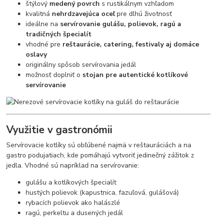
štýlový
medený povrch
s rustikálnym vzhľadom
kvalitná
nehrdzavejúca oceľ
pre dlhú životnosť
ideálne na
servírovanie gulášu, polievok, ragú a
tradičných špecialít
vhodné pre
reštaurácie, catering, festivaly aj domáce
oslavy
originálny spôsob servírovania jedál
možnosť doplniť o
stojan pre autentické kotlíkové
servírovanie
Využitie v gastronómii
Servírovacie kotlíky sú obľúbené najmä v reštauráciách a na
gastro podujatiach, kde pomáhajú vytvoriť jedinečný zážitok z
jedla. Vhodné sú napríklad na servírovanie:
gulášu a kotlíkových špecialít
hustých polievok (kapustnica, fazuľová, gulášová)
rybacích polievok ako halászlé
ragú, perkeltu a dusených jedál