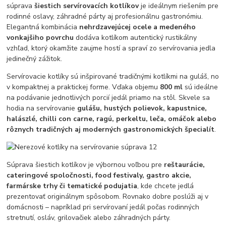
súprava
šiestich servírovacích kotlíkov
je ideálnym riešením pre
rodinné oslavy, záhradné párty aj profesionálnu gastronómiu.
Elegantná kombinácia
nehrdzavejúcej ocele a medeného
vonkajšiho povrchu
dodáva kotlíkom autentický rustikálny
vzhľad, ktorý okamžite zaujme hostí a spraví zo servírovania jedla
jedinečný zážitok.
Servírovacie kotlíky sú inšpirované tradičnými kotlíkmi na guláš, no
v kompaktnej a praktickej forme. Vďaka objemu
800 ml
sú ideálne
na podávanie jednotlivých porcií jedál priamo na stôl. Skvele sa
hodia na servírovanie
gulášu, hustých polievok, kapustnice,
halászlé, chilli con carne, ragú, perkeltu, leča, omáčok alebo
rôznych tradičných aj moderných gastronomických špecialít
.
Súprava šiestich kotlíkov je výbornou voľbou pre
reštaurácie,
cateringové spoločnosti, food festivaly, gastro akcie,
farmárske trhy či tematické podujatia
, kde chcete jedlá
prezentovať originálnym spôsobom. Rovnako dobre poslúži aj v
domácnosti – napríklad pri servírovaní jedál počas rodinných
stretnutí, osláv, grilovačiek alebo záhradných párty.