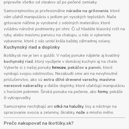
pripravíte všetko od steakov až po pečené zemiaky.
Samozrejmosťou je profesionálne
náradie na grilovanie
, ktoré
vám uľahčí manipuláciu s jedlom pri vysokých teplotách. Naše
grilovacie náčinie je vyrobené z odolných materiálov, ktoré
zvládnu náročné podmienky pri ohni. Či už hľadáte klasický rošt na
ryby, alebo masívnu panvicu na chalupu, u nás si vyberiete
vybavenie, ktoré z vás urobí kráľa každej záhradnej oslavy.
Kuchynský riad a doplnky
Ikotliky.sk nie je len o guláši. V našej ponuke nájdete aj kvalitný
kuchynský riad
, ktorý využijete v domácej kuchyni aj na chate.
Vyberte si z našej ponuky
hrncov
, pekáčov a panvíc
, ktoré
vynikajú svojou odolnosťou. Nezabudli sme ani na nevyhnutné
príslušenstvo, ako sú
extra dlhé drevené varechy, masívne
nerezové naberačky
a ďalšie doplnky, ktoré uľahčujú manipuláciu
s horúcimi pokrmmi. Široká ponuka na pečenie, ako
formy
, pekáče
či vykrajovačky.
Samozrejme nechýbajú ani
sitká na halušky
, lisy a nástroje na
spracovanie ovocia a zeleniny, škrabky,
nože
a mnoho iného.
Prečo nakupovať na ikotliky.sk?