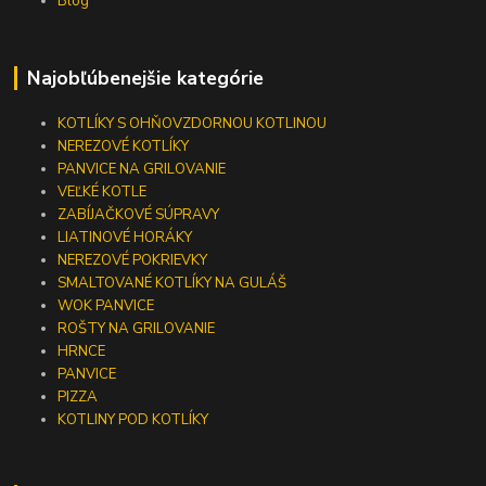
Blog
Najobľúbenejšie kategórie
KOTLÍKY S OHŇOVZDORNOU KOTLINOU
NEREZOVÉ KOTLÍKY
PANVICE NA GRILOVANIE
VEĽKÉ KOTLE
ZABÍJAČKOVÉ SÚPRAVY
LIATINOVÉ HORÁKY
NEREZOVÉ POKRIEVKY
SMALTOVANÉ KOTLÍKY NA GULÁŠ
WOK PANVICE
ROŠTY NA GRILOVANIE
HRNCE
PANVICE
PIZZA
KOTLINY POD KOTLÍKY