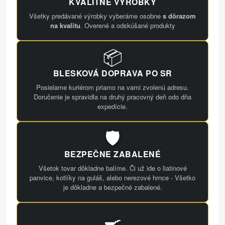
KVALITNÉ VÝROBKY
Všetky predávané výrobky vyberáme osobne
s dôrazom
na kvalitu
. Overené a odskúšané produkty
📦
BLESKOVÁ DOPRAVA PO SR
Posielame kuriérom priamo na vami zvolenú adresu.
Doručenie je spravidla na druhý pracovný deň odo dňa
expedície.
🛡️
BEZPEČNE ZABALENÉ
Všetok tovar dôkladne balíme. Či už ide o liatinové
panvice, kotlíky na guláš, alebo nerezové hrnce - Všetko
je dôkladne a bezpečné zabalené.
🍳