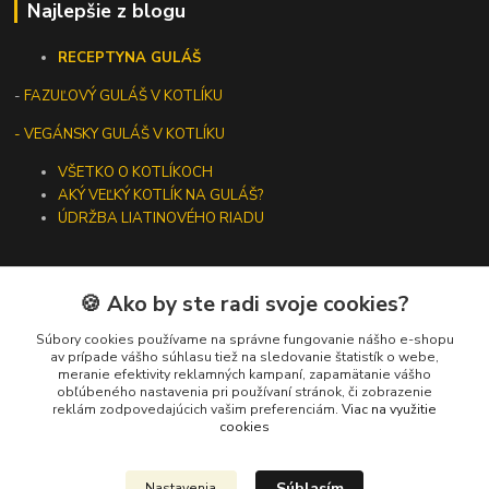
Najlepšie z blogu
RECEPTY
NA GULÁŠ
-
FAZUĽOVÝ GULÁŠ V KOTLÍKU
- VEGÁNSKY GULÁŠ V KOTLÍKU
VŠETKO O KOTLÍKOCH
AKÝ VEĽKÝ KOTLÍK NA GULÁŠ?
ÚDRŽBA LIATINOVÉHO RIADU
🍪 Ako by ste radi svoje cookies?
Kontakty
Súbory cookies používame na správne fungovanie nášho e-shopu
av prípade vášho súhlasu tiež na sledovanie štatistík o webe,
meranie efektivity reklamných kampaní, zapamätanie vášho
+421 919 275 553
obľúbeného nastavenia pri používaní stránok, či zobrazenie
(Po-Pia, 10-13 hod.)
reklám zodpovedajúcich vašim preferenciám.
Viac na využitie
cookies
ikotliky@ikotliky.sk
Súhlasím
Nastavenia