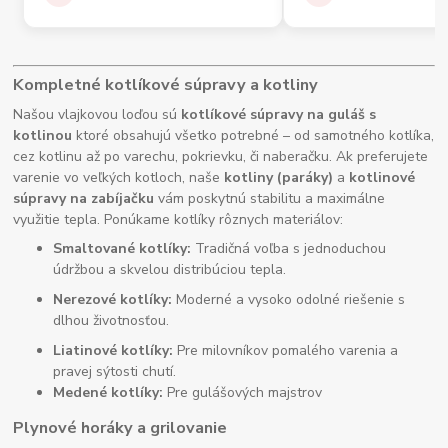
Kompletné kotlíkové súpravy a kotliny
Našou vlajkovou loďou sú
kotlíkové súpravy na guláš s
kotlinou
ktoré obsahujú všetko potrebné – od samotného kotlíka,
cez kotlinu až po varechu, pokrievku, či naberačku. Ak preferujete
varenie vo veľkých kotloch, naše
kotliny (paráky)
a
kotlinové
súpravy na zabíjačku
vám poskytnú stabilitu a maximálne
využitie tepla. Ponúkame kotlíky rôznych materiálov:
Smaltované kotlíky:
Tradičná voľba s jednoduchou
údržbou a skvelou distribúciou tepla.
Nerezové kotlíky:
Moderné a vysoko odolné riešenie s
dlhou životnosťou.
Liatinové kotlíky:
Pre milovníkov pomalého varenia a
pravej sýtosti chutí.
Medené kotlíky:
Pre gulášových majstrov
Plynové horáky a grilovanie