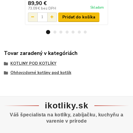
89,90 €
295 €
/
ks
Skladom
73,09 €
bez DPH
239,84 €
bez
Pridať do košíka
Tovar zaradený v kategóriách
KOTLINY POD KOTLÍKY
Ohňovzdorné kotliny pod kotlík
ikotliky.sk
Váš špecialista na kotlíky, zabíjačku, kuchyňu a
varenie v prírode