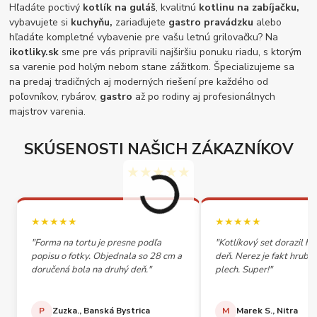
Hľadáte poctivý
kotlík na guláš
, kvalitnú
kotlinu na zabíjačku,
vybavujete si
kuchyňu,
zariaďujete
gastro pravádzku
alebo
hľadáte kompletné vybavenie pre vašu letnú grilovačku? Na
ikotliky.sk
sme pre vás pripravili najširšiu ponuku riadu, s ktorým
sa varenie pod holým nebom stane zážitkom. Špecializujeme sa
na predaj tradičných aj moderných riešení pre každého od
poľovníkov, rybárov,
gastro
až po rodiny aj profesionálnych
majstrov varenia.
SKÚSENOSTI NAŠICH ZÁKAZNÍKOV
★★★★★
★★★★★
★★★★★
"Forma na tortu je presne podľa
"Kotlíkový set dorazil h
popisu o fotky. Objednala so 28 cm a
deň. Nerez je fakt hrubý,
doručená bola na druhý deň."
plech. Super!"
P
Zuzka., Banská Bystrica
M
Marek S., Nitra