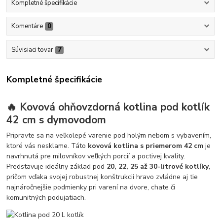
Kompletné špecifikácie
Komentáre
0
Súvisiaci tovar
7
Kompletné špecifikácie
🔥 Kovová ohňovzdorná kotlina pod kotlík
42 cm s dymovodom
Pripravte sa na veľkolepé varenie pod holým nebom s vybavením,
ktoré vás nesklame. Táto
kovová kotlina s priemerom 42 cm
je
navrhnutá pre milovníkov veľkých porcií a poctivej kvality.
Predstavuje ideálny základ pod
20, 22, 25 až 30-litrové kotlíky
,
pričom vďaka svojej robustnej konštrukcii hravo zvládne aj tie
najnáročnejšie podmienky pri varení na dvore, chate či
komunitných podujatiach.