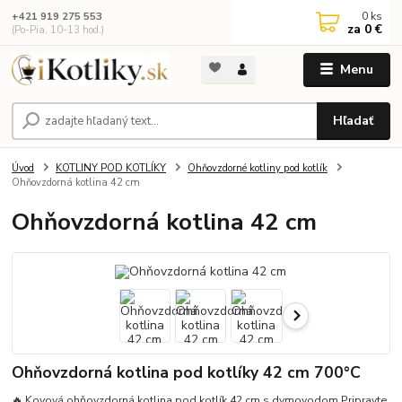
0
ks
+421 919 275 553
za
0 €
(Po-Pia, 10-13 hod.)
Menu
Hľadať
Úvod
KOTLINY POD KOTLÍKY
Ohňovzdorné kotliny pod kotlík
Ohňovzdorná kotlina 42 cm
Ohňovzdorná kotlina 42 cm
Ohňovzdorná kotlina pod kotlíky 42 cm 700°C
🔥 Kovová ohňovzdorná kotlina pod kotlík 42 cm s dymovodom Pripravte