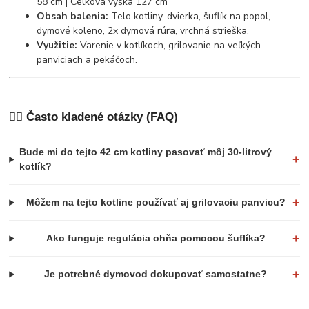
58 cm | Celková výška 127 cm
Obsah balenia:
Telo kotliny, dvierka, šuflík na popol,
dymové koleno, 2x dymová rúra, vrchná strieška.
Využitie:
Varenie v kotlíkoch, grilovanie na veľkých
panviciach a pekáčoch.
🙋‍♂️ Často kladené otázky (FAQ)
Bude mi do tejto 42 cm kotliny pasovať môj 30-litrový
+
kotlík?
+
Môžem na tejto kotline používať aj grilovaciu panvicu?
+
Ako funguje regulácia ohňa pomocou šuflíka?
+
Je potrebné dymovod dokupovať samostatne?