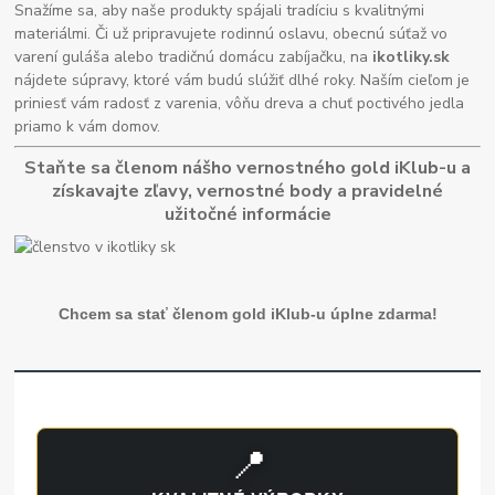
Snažíme sa, aby naše produkty spájali tradíciu s kvalitnými
materiálmi. Či už pripravujete rodinnú oslavu, obecnú súťaž vo
varení guláša alebo tradičnú domácu zabíjačku, na
ikotliky.sk
nájdete súpravy, ktoré vám budú slúžiť dlhé roky. Naším cieľom je
priniesť vám radosť z varenia, vôňu dreva a chuť poctivého jedla
priamo k vám domov.
Staňte sa členom nášho vernostného gold iKlub-u a
získavajte zľavy, vernostné body a pravidelné
užitočné informácie
Chcem sa stať členom gold iKlub-u úplne zdarma!
📍