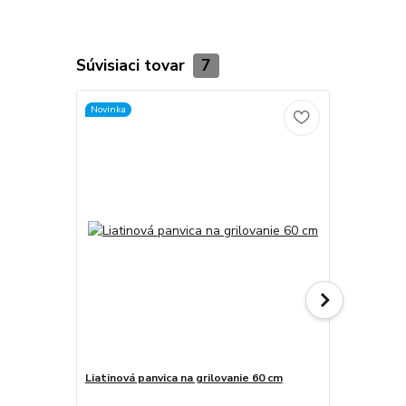
Súvisiaci tovar
7
Novinka
Liatinová panvica na grilovanie 60 cm
Medený kotl