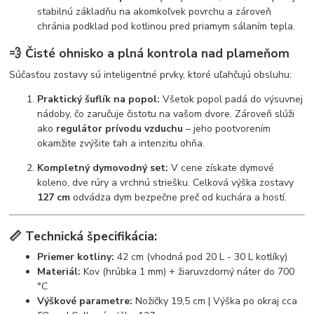
stabilnú základňu na akomkoľvek povrchu a zároveň
chránia podklad pod kotlinou pred priamym sálaním tepla.
💨 Čisté ohnisko a plná kontrola nad plameňom
Súčasťou zostavy sú inteligentné prvky, ktoré uľahčujú obsluhu:
Praktický šuflík na popol:
Všetok popol padá do výsuvnej
nádoby, čo zaručuje čistotu na vašom dvore. Zároveň slúži
ako
regulátor prívodu vzduchu
– jeho pootvorením
okamžite zvýšite ťah a intenzitu ohňa.
Kompletný dymovodný set:
V cene získate dymové
koleno, dve rúry a vrchnú striešku. Celková výška zostavy
127 cm
odvádza dym bezpečne preč od kuchára a hostí.
📏 Technická špecifikácia:
Priemer kotliny:
42 cm (vhodná pod 20 L - 30 L kotlíky)
Materiál:
Kov (hrúbka 1 mm) + žiaruvzdorný náter do 700
°C
Výškové parametre:
Nožičky 19,5 cm | Výška po okraj cca