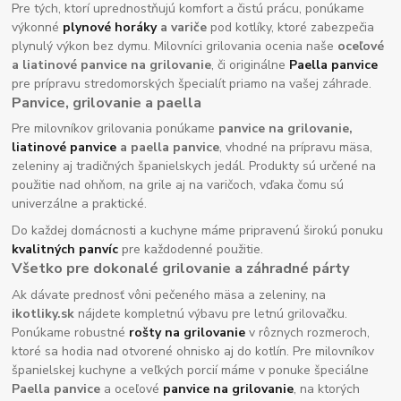
Pre tých, ktorí uprednostňujú komfort a čistú prácu, ponúkame
výkonné
plynové horáky
a variče
pod kotlíky, ktoré zabezpečia
plynulý výkon bez dymu. Milovníci grilovania ocenia naše
oceľové
a liatinové panvice na grilovanie
, či originálne
Paella panvice
pre prípravu stredomorských špecialít priamo na vašej záhrade.
Panvice, grilovanie a paella
Pre milovníkov grilovania ponúkame
panvice na grilovanie,
liatinové panvice
a paella panvice
, vhodné na prípravu mäsa,
zeleniny aj tradičných španielskych jedál. Produkty sú určené na
použitie nad ohňom, na grile aj na varičoch, vďaka čomu sú
univerzálne a praktické.
Do každej domácnosti a kuchyne máme pripravenú širokú ponuku
kvalitných panvíc
pre každodenné použitie.
Všetko pre dokonalé grilovanie a záhradné párty
Ak dávate prednosť vôni pečeného mäsa a zeleniny, na
ikotliky.sk
nájdete kompletnú výbavu pre letnú grilovačku.
Ponúkame robustné
rošty na grilovanie
v rôznych rozmeroch,
ktoré sa hodia nad otvorené ohnisko aj do kotlín. Pre milovníkov
španielskej kuchyne a veľkých porcií máme v ponuke špeciálne
Paella panvice
a oceľové
panvice na grilovanie
, na ktorých