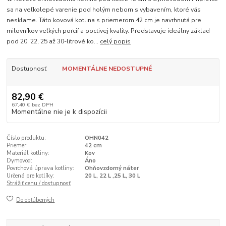
sa na veľkolepé varenie pod holým nebom s vybavením, ktoré vás
nesklame. Táto kovová kotlina s priemerom 42 cm je navrhnutá pre
milovníkov veľkých porcií a poctivej kvality. Predstavuje ideálny základ
pod 20, 22, 25 až 30-litrové ko...
celý popis
Dostupnosť
MOMENTÁLNE NEDOSTUPNÉ
82,90 €
67,40 €
bez DPH
Momentálne nie je k dispozícii
Číslo produktu:
OHN042
Priemer:
42 cm
Materiál kotliny:
Kov
Dymovod:
Áno
Povrchová úprava kotliny:
Ohňovzdorný náter
Určená pre kotlíky:
20 L, 22 L ,25 L, 30 L
Strážiť cenu / dostupnosť
Do obľúbených