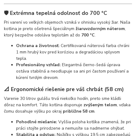
🛡️ Extrémna tepelná odolnosť do 700 °C
Pri varení vo veľkých objemoch vzniká v ohnisku vysoký žiar. Naša
kotlina je preto ošetrená špeciálnym
žiaruvzdorným náterom
,
ktorý bezpečne odoláva teplotám až do
700 °C
.
Ochrana a životnosť:
Certifikovaná náterová farba chráni
1 mm hrubý kov pred koróziou a degradáciou vplyvom
tepla.
Profesionálny vzhľad:
Elegantná čierno-šedá úprava
ostáva stabilná a neodlupuje sa ani pri častom používaní a
kúrení tvrdým drevom.
📐 Ergonomické riešenie pre váš chrbát (58 cm)
Varenie 30 litrov gulášu trvá niekoľko hodín, preto sme kládli
dôraz na komfort. Táto kotlina disponuje
zvýšeným telom
, vďaka
čomu dosahuje výšku po okraj
približne 58 cm
.
Pohodlné miešanie:
Vyššia poloha kotlíka znamená, že pri
práci stojíte prirodzene a nemusíte sa nadmerne ohýbať.
Stabilita a odstup:
Nožičky s výškou 19,5 cm zabezpečujú