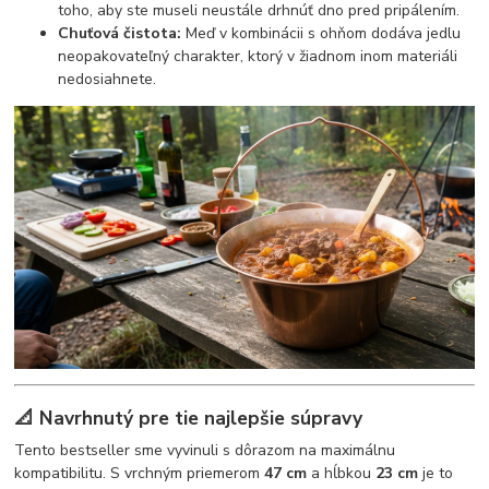
toho, aby ste museli neustále drhnúť dno pred pripálením.
Chuťová čistota:
Meď v kombinácii s ohňom dodáva jedlu
neopakovateľný charakter, ktorý v žiadnom inom materiáli
nedosiahnete.
📐 Navrhnutý pre tie najlepšie súpravy
Tento bestseller sme vyvinuli s dôrazom na maximálnu
kompatibilitu. S vrchným priemerom
47 cm
a hĺbkou
23 cm
je to