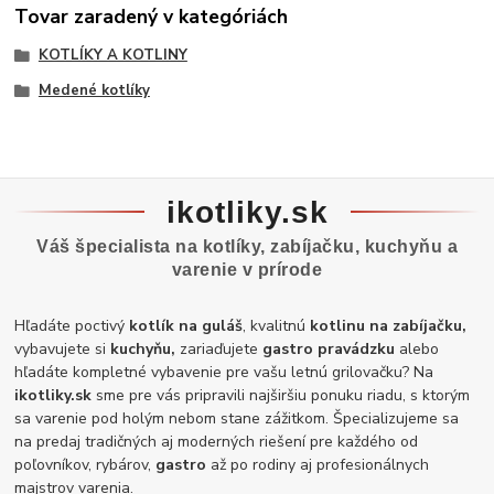
Tovar zaradený v kategóriách
KOTLÍKY A KOTLINY
Medené kotlíky
ikotliky.sk
Váš špecialista na kotlíky, zabíjačku, kuchyňu a
varenie v prírode
Hľadáte poctivý
kotlík na guláš
, kvalitnú
kotlinu na zabíjačku,
vybavujete si
kuchyňu,
zariaďujete
gastro pravádzku
alebo
hľadáte kompletné vybavenie pre vašu letnú grilovačku? Na
ikotliky.sk
sme pre vás pripravili najširšiu ponuku riadu, s ktorým
sa varenie pod holým nebom stane zážitkom. Špecializujeme sa
na predaj tradičných aj moderných riešení pre každého od
poľovníkov, rybárov,
gastro
až po rodiny aj profesionálnych
majstrov varenia.