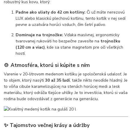
robustný kus kovu, ktorý:
Padne ako uliaty do 42 cm kotliny:
Či už máte nerezovú
LUX alebo klasickú plechovú kotlinu, tento kotlík v nej sedí
pevne a uzatvára horúci vzduch, čím šetrí palivo.
Dominuje na trojnožke:
Vďaka masívnej, ergonomicky
tvarovanej rukoväti ho bezpečne zavesíte na
trojnožku
(120 cm a viac)
, kde sa stane magnetom pre oči všetkých
hostí.
🍲 Atmosféra, ktorú si kúpite s ním
Varenie v 20-litrovom medenom kotlíku je spoločenská udalosť. Je
to objem, ktorý nasýti
30 až 35 ľudí
, takže nikto neodíde hladný. Je
to vôňa cibule karamelizujúcej na stenách horúcej medi a lesk
materiálu, ktorý odráža tlejúce uhlíky. Je to investícia, ktorú si vaša
rodina bude odovzdávať z generácie na generáciu.
✨ Tajomstvo večnej krásy a údržby