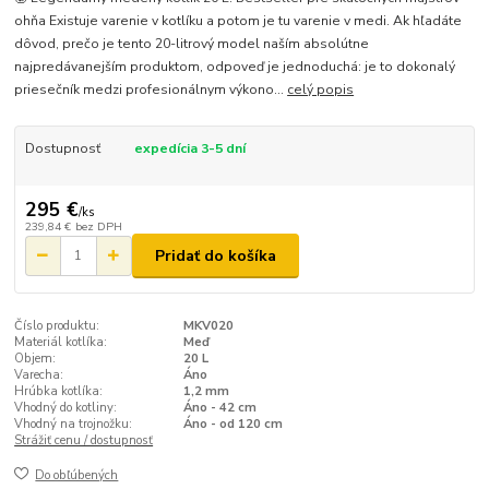
ohňa Existuje varenie v kotlíku a potom je tu varenie v medi. Ak hľadáte
dôvod, prečo je tento 20-litrový model naším absolútne
najpredávanejším produktom, odpoveď je jednoduchá: je to dokonalý
priesečník medzi profesionálnym výkono...
celý popis
Dostupnosť
expedícia 3-5 dní
295 €
/
ks
239,84 €
bez DPH
Pridať do košíka
Číslo produktu:
MKV020
Materiál kotlíka:
Meď
Objem:
20 L
Varecha:
Áno
Hrúbka kotlíka:
1,2 mm
Vhodný do kotliny:
Áno - 42 cm
Vhodný na trojnožku:
Áno - od 120 cm
Strážiť cenu / dostupnosť
Do obľúbených