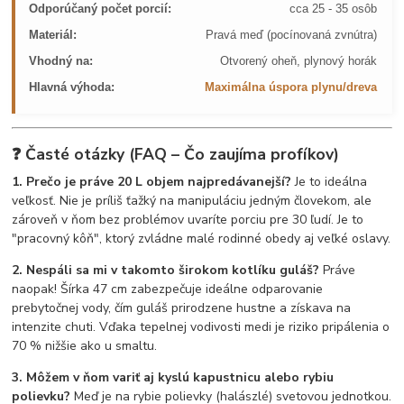
Odporúčaný počet porcií:
cca 25 - 35 osôb
Materiál:
Pravá meď (pocínovaná zvnútra)
Vhodný na:
Otvorený oheň, plynový horák
Hlavná výhoda:
Maximálna úspora plynu/dreva
❓ Časté otázky (FAQ – Čo zaujíma profíkov)
1. Prečo je práve 20 L objem najpredávanejší?
Je to ideálna
veľkosť. Nie je príliš ťažký na manipuláciu jedným človekom, ale
zároveň v ňom bez problémov uvaríte porciu pre 30 ľudí. Je to
"pracovný kôň", ktorý zvládne malé rodinné obedy aj veľké oslavy.
2. Nespáli sa mi v takomto širokom kotlíku guláš?
Práve
naopak! Šírka 47 cm zabezpečuje ideálne odparovanie
prebytočnej vody, čím guláš prirodzene hustne a získava na
intenzite chuti. Vďaka tepelnej vodivosti medi je riziko pripálenia o
70 % nižšie ako u smaltu.
3. Môžem v ňom variť aj kyslú kapustnicu alebo rybiu
polievku?
Meď je na rybie polievky (halászlé) svetovou jednotkou.