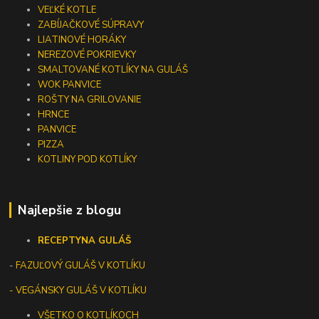
VEĽKÉ KOTLE
ZABÍJAČKOVÉ SÚPRAVY
LIATINOVÉ HORÁKY
NEREZOVÉ POKRIEVKY
SMALTOVANÉ KOTLÍKY NA GULÁŠ
WOK PANVICE
ROŠTY NA GRILOVANIE
HRNCE
PANVICE
PIZZA
KOTLINY POD KOTLÍKY
Najlepšie z blogu
RECEPTY
NA GULÁŠ
-
FAZUĽOVÝ GULÁŠ V KOTLÍKU
- VEGÁNSKY GULÁŠ V KOTLÍKU
VŠETKO O KOTLÍKOCH