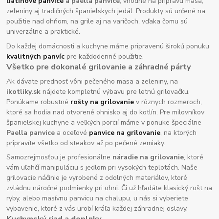
liatinové panvice
a paella panvice
, vhodné na prípravu mäsa,
zeleniny aj tradičných španielskych jedál. Produkty sú určené na
použitie nad ohňom, na grile aj na varičoch, vďaka čomu sú
univerzálne a praktické.
Do každej domácnosti a kuchyne máme pripravenú širokú ponuku
kvalitných panvíc
pre každodenné použitie.
Všetko pre dokonalé grilovanie a záhradné párty
Ak dávate prednosť vôni pečeného mäsa a zeleniny, na
ikotliky.sk
nájdete kompletnú výbavu pre letnú grilovačku.
Ponúkame robustné
rošty na grilovanie
v rôznych rozmeroch,
ktoré sa hodia nad otvorené ohnisko aj do kotlín. Pre milovníkov
španielskej kuchyne a veľkých porcií máme v ponuke špeciálne
Paella panvice
a oceľové
panvice na grilovanie
, na ktorých
pripravíte všetko od steakov až po pečené zemiaky.
Samozrejmosťou je profesionálne
náradie na grilovanie
, ktoré
vám uľahčí manipuláciu s jedlom pri vysokých teplotách. Naše
grilovacie náčinie je vyrobené z odolných materiálov, ktoré
zvládnu náročné podmienky pri ohni. Či už hľadáte klasický rošt na
ryby, alebo masívnu panvicu na chalupu, u nás si vyberiete
vybavenie, ktoré z vás urobí kráľa každej záhradnej oslavy.
Kuchynský riad a doplnky