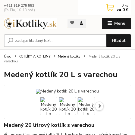
0
ks
+421 919 275 553
za
0 €
(Po-Pia, 10-13 hod.)
Menu
Hľadať
Úvod
KOTLÍKY A KOTLINY
Medené kotlíky
Medený kotlík 20 L s
varechou
Medený kotlík 20 L s varechou
Medený 20 litrový kotlík s varechou
🍯 Legendárny medený kotlík 20 L: Bestseller pre skutočných majstrov