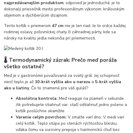
najpredávanejším produktom
, odpoveď je jednoduchá: je to
dokonalý priesečník medzi profesionálnym výkonom, kráľovským
objemom a dychberúcim dizajnom.
Tento kotlík s priemerom
47 cm
nie je len riad. Je to srdce každej
rodinnej oslavy, poľovníckej chaty či záhradnej párty, kde sa
nároky na kvalitu jedla nekončia pri priemernosti.
🌡️ Termodynamický zázrak: Prečo meď poráža
všetko ostatné?
Meď je v gastronómii považovaná za svätý grál. Jej schopnosť
viesť teplo je až
10-krát vyššia ako u nerezu
a
5-krát vyššia
ako u liatiny
. Čo to znamená pre váš guláš?
Absolútna kontrola:
Meď reaguje na plameň v sekunde.
Ak potrebujete stiahnuť var, stačí odtiahnuť jedno poleno a
kotlík poslúchne okamžite.
Varenie celým povrchom:
V smalte varí dno. V medi varí
celý kotlík. Teplo stúpa po stenách rýchlosťou blesku,
vďaka čomu sa suroviny prepoja v harmonickú chuť bez