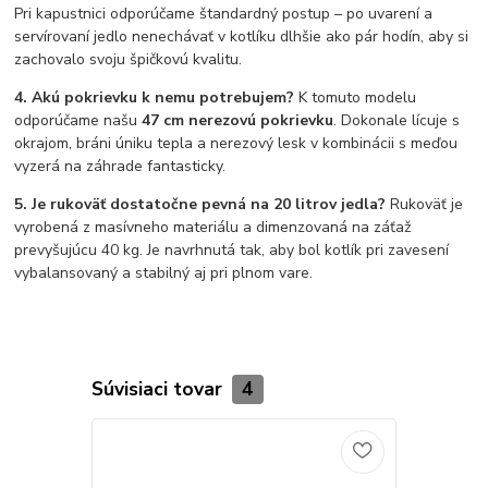
Pri kapustnici odporúčame štandardný postup – po uvarení a
servírovaní jedlo nenechávať v kotlíku dlhšie ako pár hodín, aby si
zachovalo svoju špičkovú kvalitu.
4. Akú pokrievku k nemu potrebujem?
K tomuto modelu
odporúčame našu
47 cm nerezovú pokrievku
. Dokonale lícuje s
okrajom, bráni úniku tepla a nerezový lesk v kombinácii s meďou
vyzerá na záhrade fantasticky.
5. Je rukoväť dostatočne pevná na 20 litrov jedla?
Rukoväť je
vyrobená z masívneho materiálu a dimenzovaná na záťaž
prevyšujúcu 40 kg. Je navrhnutá tak, aby bol kotlík pri zavesení
vybalansovaný a stabilný aj pri plnom vare.
Súvisiaci tovar
4