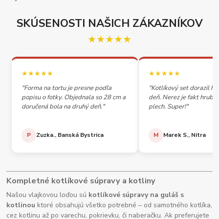
SKÚSENOSTI NAŠICH ZÁKAZNÍKOV
★★★★★
★★★★★
★★★★★
"Forma na tortu je presne podľa
"Kotlíkový set dorazil h
popisu o fotky. Objednala so 28 cm a
deň. Nerez je fakt hrubý,
doručená bola na druhý deň."
plech. Super!"
P
Zuzka., Banská Bystrica
M
Marek S., Nitra
Kompletné kotlíkové súpravy a kotliny
Našou vlajkovou loďou sú
kotlíkové súpravy na guláš s
kotlinou
ktoré obsahujú všetko potrebné – od samotného kotlíka,
cez kotlinu až po varechu, pokrievku, či naberačku. Ak preferujete