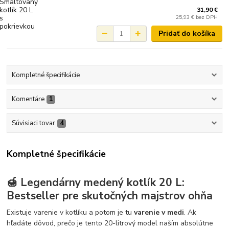
31,90 €
25,93 €
bez DPH
Pridať do košíka
Kompletné špecifikácie
Komentáre
1
Súvisiaci tovar
4
Kompletné špecifikácie
🍯 Legendárny medený kotlík 20 L:
Bestseller pre skutočných majstrov ohňa
Existuje varenie v kotlíku a potom je tu
varenie v medi
. Ak
hľadáte dôvod, prečo je tento 20-litrový model naším absolútne