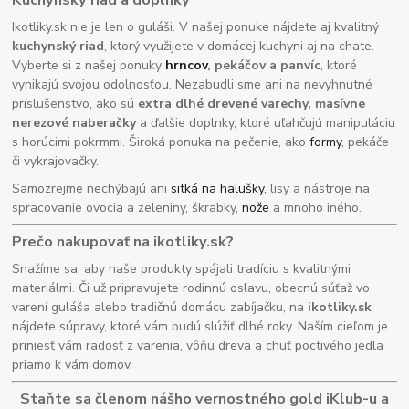
Ikotliky.sk nie je len o guláši. V našej ponuke nájdete aj kvalitný
kuchynský riad
, ktorý využijete v domácej kuchyni aj na chate.
Vyberte si z našej ponuky
hrncov
, pekáčov a panvíc
, ktoré
vynikajú svojou odolnosťou. Nezabudli sme ani na nevyhnutné
príslušenstvo, ako sú
extra dlhé drevené varechy, masívne
nerezové naberačky
a ďalšie doplnky, ktoré uľahčujú manipuláciu
s horúcimi pokrmmi. Široká ponuka na pečenie, ako
formy
, pekáče
či vykrajovačky.
Samozrejme nechýbajú ani
sitká na halušky
, lisy a nástroje na
spracovanie ovocia a zeleniny, škrabky,
nože
a mnoho iného.
Prečo nakupovať na ikotliky.sk?
Snažíme sa, aby naše produkty spájali tradíciu s kvalitnými
materiálmi. Či už pripravujete rodinnú oslavu, obecnú súťaž vo
varení guláša alebo tradičnú domácu zabíjačku, na
ikotliky.sk
nájdete súpravy, ktoré vám budú slúžiť dlhé roky. Naším cieľom je
priniesť vám radosť z varenia, vôňu dreva a chuť poctivého jedla
priamo k vám domov.
Staňte sa členom nášho vernostného gold iKlub-u a