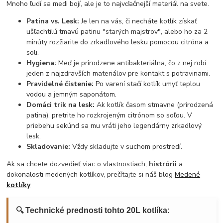
Mnoho ľudí sa medi bojí, ale je to najvďačnejší materiál na svete.
Patina vs. Lesk:
Je len na vás, či necháte kotlík získať
ušľachtilú tmavú patinu "starých majstrov", alebo ho za 2
minúty rozžiarite do zrkadlového lesku pomocou citróna a
soli.
Hygiena:
Meď je prirodzene antibakteriálna, čo z nej robí
jeden z najzdravších materiálov pre kontakt s potravinami.
Pravidelné čistenie:
Po varení stačí kotlík umyť teplou
vodou a jemným saponátom.
Domáci trik na lesk:
Ak kotlík časom stmavne (prirodzená
patina), pretrite ho rozkrojeným citrónom so soľou. V
priebehu sekúnd sa mu vráti jeho legendárny zrkadlový
lesk.
Skladovanie:
Vždy skladujte v suchom prostredí.
Ak sa chcete dozvedieť viac o vlastnostiach,
histrórii
a
dokonalosti medených kotlíkov, prečítajte si náš blog
Medené
kotlíky
🔍 Technické prednosti tohto 20L kotlíka: