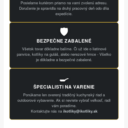
Posielame kuriérom priamo na vami zvolenú adresu.
Doručenie je spravidla na druhý pracovný deň odo dňa
expedície.
🛡️
BEZPEČNE ZABALENÉ
Všetok tovar dôkladne balíme. Či už ide o liatinové
panvice, kotlíky na guláš, alebo nerezové hrnce - Všetko
je dôkladne a bezpečné zabalené.
🍳
ŠPECIALISTI NA VARENIE
Ponúkame len overený tradičný kuchynský riad a
outdoorové vybavenie. Ak si neviete vybrať veľkosť, radi
vám poradíme.
Kontaktujte nás na
ikotliky@ikotliky.sk