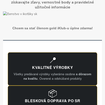
získavajte zľavy, vernostné body a pravidelné
užitočné informácie
Chcem sa stať členom gold iKlub-u úplne zdarma!
📍
KVALITNÉ VÝROBKY
Všetky predávané výrobky vyberáme osobne
s dôrazom
na kvalitu
. Overené a odskúšané produkty
📦
BLESKOVÁ DOPRAVA PO SR