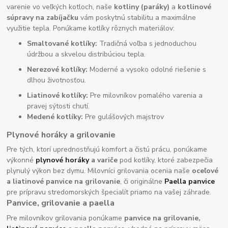
varenie vo veľkých kotloch, naše
kotliny (paráky)
a
kotlinové
súpravy na zabíjačku
vám poskytnú stabilitu a maximálne
využitie tepla. Ponúkame kotlíky rôznych materiálov:
Smaltované kotlíky:
Tradičná voľba s jednoduchou
údržbou a skvelou distribúciou tepla.
Nerezové kotlíky:
Moderné a vysoko odolné riešenie s
dlhou životnosťou.
Liatinové kotlíky:
Pre milovníkov pomalého varenia a
pravej sýtosti chutí.
Medené kotlíky:
Pre gulášových majstrov
Plynové horáky a grilovanie
Pre tých, ktorí uprednostňujú komfort a čistú prácu, ponúkame
výkonné
plynové horáky
a variče
pod kotlíky, ktoré zabezpečia
plynulý výkon bez dymu. Milovníci grilovania ocenia naše
oceľové
a liatinové panvice na grilovanie
, či originálne
Paella panvice
pre prípravu stredomorských špecialít priamo na vašej záhrade.
Panvice, grilovanie a paella
Pre milovníkov grilovania ponúkame
panvice na grilovanie,