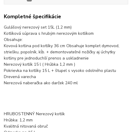
Kompletné špecifikácie
Gulášový nerezový set 15L (1,2 mm)
Kotlíková súprava s hrubým nerezovým kotlíkom
Obsahuje:
Kovová kotlina pod kotlíky 36 cm Obsahuje komplet dymovod,
striešku, popolník, kĺb. + demontovateľné nožičky aj úchytky
kotliny pre jednoduchší prenos a uskladnenie
Nerezový kotlík 15 l ( Hrúbka 1,2 mm )
Pokrievka na kotlíky 15 L + štupel s vysoko odolného plastu
Drevená varecha
Nerezová naberačka ako darček 240 ml
HRUBOSTENNÝ Nerezový kotlík
Hrúbka: 1,2 mm
Kvalitná nitovaná obruč