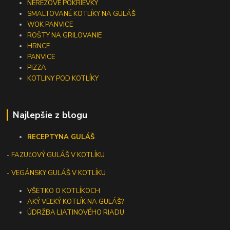
NEREZOVÉ POKRIEVKY
SMALTOVANÉ KOTLÍKY NA GULÁŠ
WOK PANVICE
ROŠTY NA GRILOVANIE
HRNCE
PANVICE
PIZZA
KOTLINY POD KOTLÍKY
Najlepšie z blogu
RECEPTY
NA GULÁŠ
-
FAZUĽOVÝ GULÁŠ V KOTLÍKU
- VEGÁNSKY GULÁŠ V KOTLÍKU
VŠETKO O KOTLÍKOCH
AKÝ VEĽKÝ KOTLÍK NA GULÁŠ?
ÚDRŽBA LIATINOVÉHO RIADU