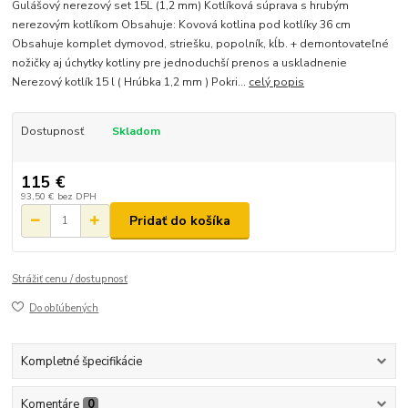
Gulášový nerezový set 15L (1,2 mm) Kotlíková súprava s hrubým
nerezovým kotlíkom Obsahuje: Kovová kotlina pod kotlíky 36 cm
Obsahuje komplet dymovod, striešku, popolník, kĺb. + demontovateľné
nožičky aj úchytky kotliny pre jednoduchší prenos a uskladnenie
Nerezový kotlík 15 l ( Hrúbka 1,2 mm ) Pokri...
celý popis
Dostupnosť
Skladom
115 €
93,50 €
bez DPH
Pridať do košíka
Strážiť cenu / dostupnosť
Do obľúbených
Kompletné špecifikácie
Komentáre
0