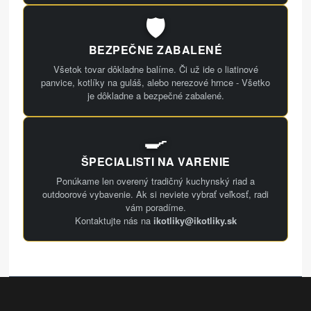
🛡️
BEZPEČNE ZABALENÉ
Všetok tovar dôkladne balíme. Či už ide o liatinové
panvice, kotlíky na guláš, alebo nerezové hrnce - Všetko
je dôkladne a bezpečné zabalené.
🍳
ŠPECIALISTI NA VARENIE
Ponúkame len overený tradičný kuchynský riad a
outdoorové vybavenie. Ak si neviete vybrať veľkosť, radi
vám poradíme.
Kontaktujte nás na
ikotliky@ikotliky.sk