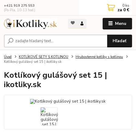
0
ks
+421 919 275 553
za
0 €
(Po-Pia, 10-13 hod.)
Menu
Hľadať
Úvod
KOTLÍKOVÉ SETY S KOTLINOU
Hrubostenné kotlíky s kotlinou
Kotlíkový gulášový set 15 | ikotliky.sk
Kotlíkový gulášový set 15 |
ikotliky.sk