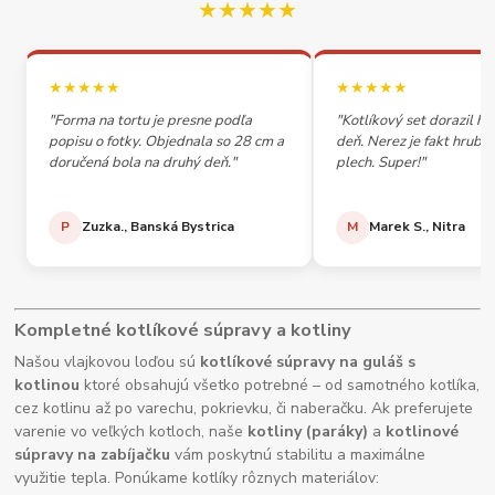
★★★★★
★★★★★
★★★★★
"Forma na tortu je presne podľa
"Kotlíkový set dorazil h
popisu o fotky. Objednala so 28 cm a
deň. Nerez je fakt hrubý,
doručená bola na druhý deň."
plech. Super!"
P
Zuzka., Banská Bystrica
M
Marek S., Nitra
Kompletné kotlíkové súpravy a kotliny
Našou vlajkovou loďou sú
kotlíkové súpravy na guláš s
kotlinou
ktoré obsahujú všetko potrebné – od samotného kotlíka,
cez kotlinu až po varechu, pokrievku, či naberačku. Ak preferujete
varenie vo veľkých kotloch, naše
kotliny (paráky)
a
kotlinové
súpravy na zabíjačku
vám poskytnú stabilitu a maximálne
využitie tepla. Ponúkame kotlíky rôznych materiálov: