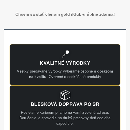
Chcem sa stať členom gold iKlub-u úplne zdarma!
📍
KVALITNÉ VÝROBKY
Všetky predávané výrobky vyberáme osobne
s dôrazom
na kvalitu
. Overené a odskúšané produkty
📦
BLESKOVÁ DOPRAVA PO SR
Posielame kuriérom priamo na vami zvolenú adresu.
Doručenie je spravidla na druhý pracovný deň odo dňa
expedície.