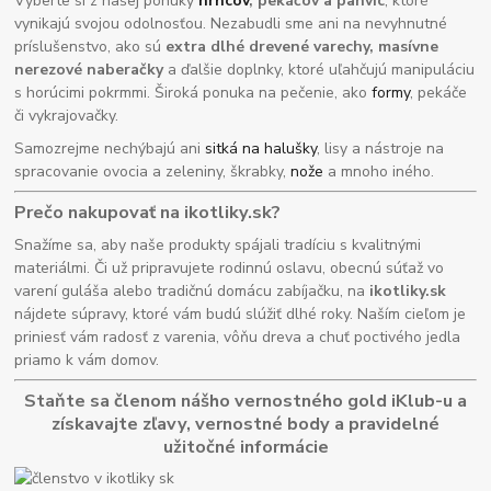
Vyberte si z našej ponuky
hrncov
, pekáčov a panvíc
, ktoré
vynikajú svojou odolnosťou. Nezabudli sme ani na nevyhnutné
príslušenstvo, ako sú
extra dlhé drevené varechy, masívne
nerezové naberačky
a ďalšie doplnky, ktoré uľahčujú manipuláciu
s horúcimi pokrmmi. Široká ponuka na pečenie, ako
formy
, pekáče
či vykrajovačky.
Samozrejme nechýbajú ani
sitká na halušky
, lisy a nástroje na
spracovanie ovocia a zeleniny, škrabky,
nože
a mnoho iného.
Prečo nakupovať na ikotliky.sk?
Snažíme sa, aby naše produkty spájali tradíciu s kvalitnými
materiálmi. Či už pripravujete rodinnú oslavu, obecnú súťaž vo
varení guláša alebo tradičnú domácu zabíjačku, na
ikotliky.sk
nájdete súpravy, ktoré vám budú slúžiť dlhé roky. Naším cieľom je
priniesť vám radosť z varenia, vôňu dreva a chuť poctivého jedla
priamo k vám domov.
Staňte sa členom nášho vernostného gold iKlub-u a
získavajte zľavy, vernostné body a pravidelné
užitočné informácie