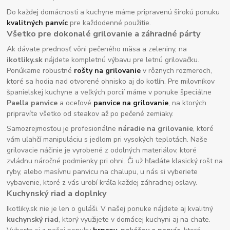
Do každej domácnosti a kuchyne máme pripravenú širokú ponuku
kvalitných panvíc
pre každodenné použitie.
Všetko pre dokonalé grilovanie a záhradné párty
Ak dávate prednosť vôni pečeného mäsa a zeleniny, na
ikotliky.sk
nájdete kompletnú výbavu pre letnú grilovačku.
Ponúkame robustné
rošty na grilovanie
v rôznych rozmeroch,
ktoré sa hodia nad otvorené ohnisko aj do kotlín. Pre milovníkov
španielskej kuchyne a veľkých porcií máme v ponuke špeciálne
Paella panvice
a oceľové
panvice na grilovanie
, na ktorých
pripravíte všetko od steakov až po pečené zemiaky.
Samozrejmosťou je profesionálne
náradie na grilovanie
, ktoré
vám uľahčí manipuláciu s jedlom pri vysokých teplotách. Naše
grilovacie náčinie je vyrobené z odolných materiálov, ktoré
zvládnu náročné podmienky pri ohni. Či už hľadáte klasický rošt na
ryby, alebo masívnu panvicu na chalupu, u nás si vyberiete
vybavenie, ktoré z vás urobí kráľa každej záhradnej oslavy.
Kuchynský riad a doplnky
Ikotliky.sk nie je len o guláši. V našej ponuke nájdete aj kvalitný
kuchynský riad
, ktorý využijete v domácej kuchyni aj na chate.