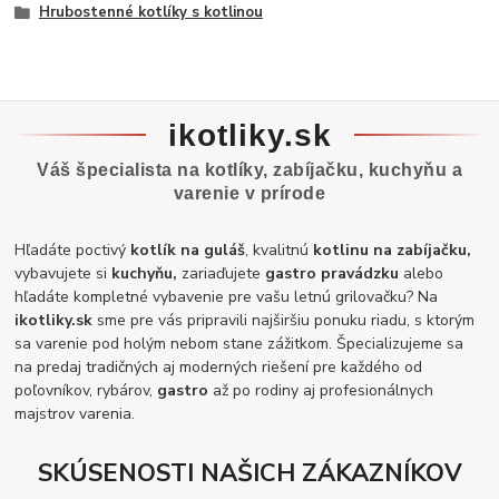
Hrubostenné kotlíky s kotlinou
ikotliky.sk
Váš špecialista na kotlíky, zabíjačku, kuchyňu a
varenie v prírode
Hľadáte poctivý
kotlík na guláš
, kvalitnú
kotlinu na zabíjačku,
vybavujete si
kuchyňu,
zariaďujete
gastro pravádzku
alebo
hľadáte kompletné vybavenie pre vašu letnú grilovačku? Na
ikotliky.sk
sme pre vás pripravili najširšiu ponuku riadu, s ktorým
sa varenie pod holým nebom stane zážitkom. Špecializujeme sa
na predaj tradičných aj moderných riešení pre každého od
poľovníkov, rybárov,
gastro
až po rodiny aj profesionálnych
majstrov varenia.
SKÚSENOSTI NAŠICH ZÁKAZNÍKOV