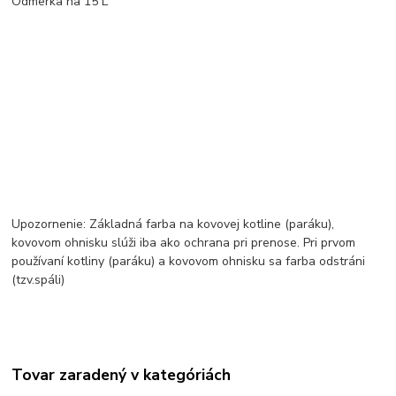
Odmerka na 15 L
Upozornenie: Základná farba na kovovej kotline (paráku),
kovovom ohnisku slúži iba ako ochrana pri prenose. Pri prvom
používaní kotliny (paráku) a kovovom ohnisku sa farba odstráni
(tzv.spáli)
Tovar zaradený v kategóriách