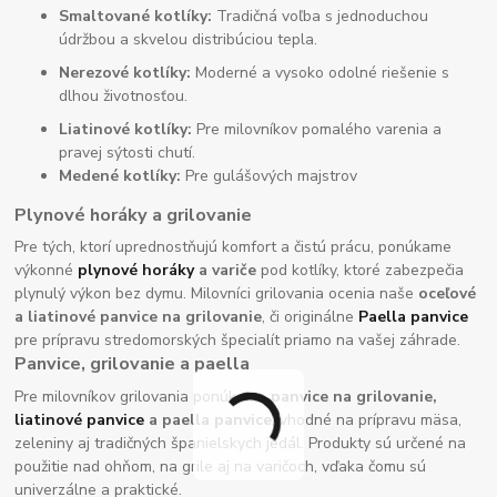
Smaltované kotlíky:
Tradičná voľba s jednoduchou
údržbou a skvelou distribúciou tepla.
Nerezové kotlíky:
Moderné a vysoko odolné riešenie s
dlhou životnosťou.
Liatinové kotlíky:
Pre milovníkov pomalého varenia a
pravej sýtosti chutí.
Medené kotlíky:
Pre gulášových majstrov
Plynové horáky a grilovanie
Pre tých, ktorí uprednostňujú komfort a čistú prácu, ponúkame
výkonné
plynové horáky
a variče
pod kotlíky, ktoré zabezpečia
plynulý výkon bez dymu. Milovníci grilovania ocenia naše
oceľové
a liatinové panvice na grilovanie
, či originálne
Paella panvice
pre prípravu stredomorských špecialít priamo na vašej záhrade.
Panvice, grilovanie a paella
Pre milovníkov grilovania ponúkame
panvice na grilovanie,
liatinové panvice
a paella panvice
, vhodné na prípravu mäsa,
zeleniny aj tradičných španielskych jedál. Produkty sú určené na
použitie nad ohňom, na grile aj na varičoch, vďaka čomu sú
univerzálne a praktické.