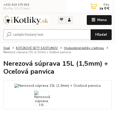
0
ks
+421 919 275 553
za
0 €
(Po-Pia, 10-13 hod.)
Menu
Hľadať
Úvod
KOTLÍKOVÉ SETY S KOTLINOU
Hrubostenné kotlíky s kotlinou
Nerezová súprava 15L (1,5mm) + Oceľová panvica
Nerezová súprava 15L (1,5mm) +
Oceľová panvica