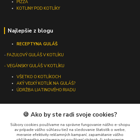
PIZZA
KOTLINY POD KOTLÍKY
Najlepšie z blogu
RECEPTY
NA GULÁŠ
-
FAZUĽOVÝ GULÁŠ V KOTLÍKU
- VEGÁNSKY GULÁŠ V KOTLÍKU
VŠETKO O KOTLÍKOCH
AKÝ VEĽKÝ KOTLÍK NA GULÁŠ?
ÚDRŽBA LIATINOVÉHO RIADU
🍪 Ako by ste radi svoje cookies?
Kontakty
Súbory cookies používame na správne fungovanie nášho e-shopu
av prípade vášho súhlasu tiež na sledovanie štatistík o webe,
meranie efektivity reklamných kampaní, zapamätanie vášho
+421 919 275 553
obľúbeného nastavenia pri používaní stránok, či zobrazenie