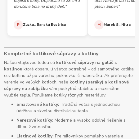
popisu o fotky. Objednala so 28 cm a
deň. Nerez je fakt hrubý,
doručená bola na druhý deň."
plech. Super!"
P
Zuzka., Banská Bystrica
M
Marek S., Nitra
Kompletné kotlíkové súpravy a kotliny
Našou vlajkovou loďou sú
kotlíkové súpravy na guláš s
kotlinou
ktoré obsahujú všetko potrebné – od samotného kotlíka,
cez kotlinu až po varechu, pokrievku, či naberačku. Ak preferujete
varenie vo veľkých kotloch, naše
kotliny (paráky)
a
kotlinové
súpravy na zabíjačku
vám poskytnú stabilitu a maximálne
využitie tepla. Ponúkame kotlíky rôznych materiálov:
Smaltované kotlíky:
Tradičná voľba s jednoduchou
údržbou a skvelou distribúciou tepla.
Nerezové kotlíky:
Moderné a vysoko odolné riešenie s
dlhou životnosťou.
Liatinové kotlíky:
Pre milovníkov pomalého varenia a