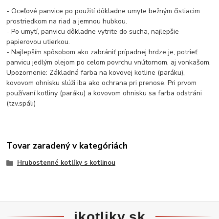
- Oceľové panvice po použití dôkladne umyte bežným čistiacim
prostriedkom na riad a jemnou hubkou.
- Po umytí, panvicu dôkladne vytrite do sucha, najlepšie
papierovou utierkou.
- Najlepším spôsobom ako zabrániť prípadnej hrdze je, potrieť
panvicu jedlým olejom po celom povrchu vnútornom, aj vonkašom.
Upozornenie: Základná farba na kovovej kotline (paráku),
kovovom ohnisku slúži iba ako ochrana pri prenose. Pri prvom
používaní kotliny (paráku) a kovovom ohnisku sa farba odstráni
(tzv.spáli)
Tovar zaradený v kategóriách
Hrubostenné kotlíky s kotlinou
ikotliky.sk