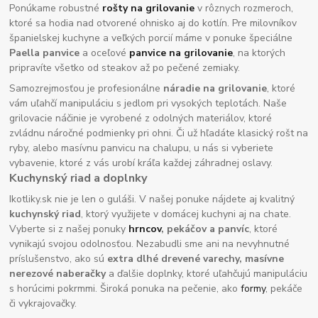
Ponúkame robustné
rošty na grilovanie
v rôznych rozmeroch,
ktoré sa hodia nad otvorené ohnisko aj do kotlín. Pre milovníkov
španielskej kuchyne a veľkých porcií máme v ponuke špeciálne
Paella panvice
a oceľové
panvice na grilovanie
, na ktorých
pripravíte všetko od steakov až po pečené zemiaky.
Samozrejmosťou je profesionálne
náradie na grilovanie
, ktoré
vám uľahčí manipuláciu s jedlom pri vysokých teplotách. Naše
grilovacie náčinie je vyrobené z odolných materiálov, ktoré
zvládnu náročné podmienky pri ohni. Či už hľadáte klasický rošt na
ryby, alebo masívnu panvicu na chalupu, u nás si vyberiete
vybavenie, ktoré z vás urobí kráľa každej záhradnej oslavy.
Kuchynský riad a doplnky
Ikotliky.sk nie je len o guláši. V našej ponuke nájdete aj kvalitný
kuchynský riad
, ktorý využijete v domácej kuchyni aj na chate.
Vyberte si z našej ponuky
hrncov
, pekáčov a panvíc
, ktoré
vynikajú svojou odolnosťou. Nezabudli sme ani na nevyhnutné
príslušenstvo, ako sú
extra dlhé drevené varechy, masívne
nerezové naberačky
a ďalšie doplnky, ktoré uľahčujú manipuláciu
s horúcimi pokrmmi. Široká ponuka na pečenie, ako
formy
, pekáče
či vykrajovačky.