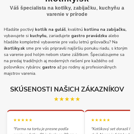
Váš špecialista na kotlíky, zabíjačku, kuchyňu a
varenie v prírode
Hľadáte poctivý
kotlík na guláš
, kvalitnú
kotlinu na zabíjačku,
vybavujete si
kuchyňu,
zariaďujete
gastro pravádzku
alebo
hľadáte kompletné vybavenie pre vašu letnú grilovačku? Na
ikotliky.sk
sme pre vás pripravili najširšiu ponuku riadu, s ktorým
sa varenie pod holým nebom stane zážitkom. Špecializujeme sa
na predaj tradičných aj moderných riešení pre každého od
poľovníkov, rybárov,
gastro
až po rodiny aj profesionálnych
majstrov varenia.
SKÚSENOSTI NAŠICH ZÁKAZNÍKOV
★★★★★
★★★★★
★★★★★
"Forma na tortu je presne podľa
"Kotlíkový set dorazil h