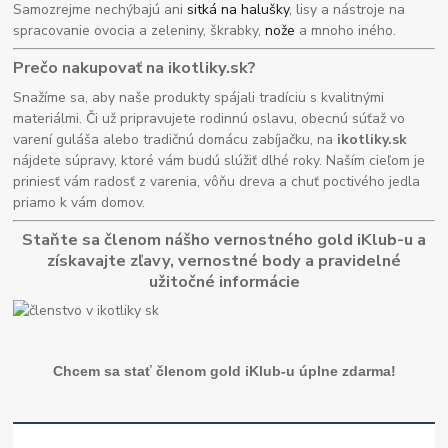
Samozrejme nechýbajú ani
sitká na halušky
, lisy a nástroje na
spracovanie ovocia a zeleniny, škrabky,
nože
a mnoho iného.
Prečo nakupovať na ikotliky.sk?
Snažíme sa, aby naše produkty spájali tradíciu s kvalitnými
materiálmi. Či už pripravujete rodinnú oslavu, obecnú súťaž vo
varení guláša alebo tradičnú domácu zabíjačku, na
ikotliky.sk
nájdete súpravy, ktoré vám budú slúžiť dlhé roky. Naším cieľom je
priniesť vám radosť z varenia, vôňu dreva a chuť poctivého jedla
priamo k vám domov.
Staňte sa členom nášho vernostného gold iKlub-u a
získavajte zľavy, vernostné body a pravidelné
užitočné informácie
Chcem sa stať členom gold iKlub-u úplne zdarma!