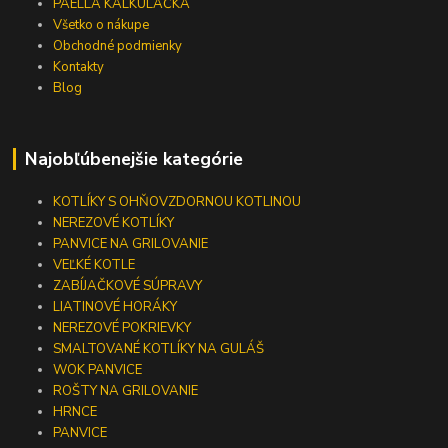
PAELLA KALKULAČKA
Všetko o nákupe
Obchodné podmienky
Kontakty
Blog
Najobľúbenejšie kategórie
KOTLÍKY S OHŇOVZDORNOU KOTLINOU
NEREZOVÉ KOTLÍKY
PANVICE NA GRILOVANIE
VEĽKÉ KOTLE
ZABÍJAČKOVÉ SÚPRAVY
LIATINOVÉ HORÁKY
NEREZOVÉ POKRIEVKY
SMALTOVANÉ KOTLÍKY NA GULÁŠ
WOK PANVICE
ROŠTY NA GRILOVANIE
HRNCE
PANVICE