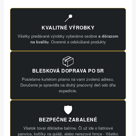
📍
KVALITNÉ VÝROBKY
Všetky predávané výrobky vyberáme osobne
s dôrazom
na kvalitu
. Overené a odskúšané produkty
📦
BLESKOVÁ DOPRAVA PO SR
Posielame kuriérom priamo na vami zvolenú adresu.
Doručenie je spravidla na druhý pracovný deň odo dňa
expedície.
🛡️
BEZPEČNE ZABALENÉ
Všetok tovar dôkladne balíme. Či už ide o liatinové
panvice, kotlíky na guláš, alebo nerezové hrnce - Všetko