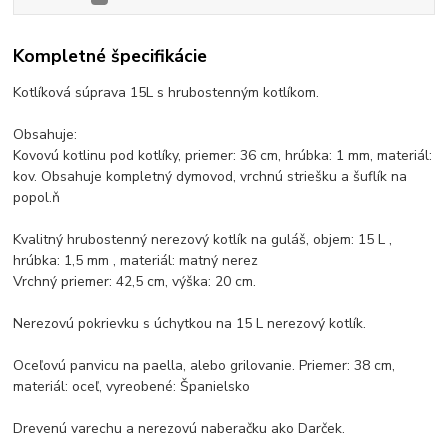
Kompletné špecifikácie
Kotlíková súprava 15L s hrubostenným kotlíkom.
Obsahuje:
Kovovú kotlinu pod kotlíky, priemer: 36 cm, hrúbka: 1 mm, materiál:
kov. Obsahuje kompletný dymovod, vrchnú striešku a šuflík na
popol.ň
Kvalitný hrubostenný nerezový kotlík na guláš, objem: 15 L ,
hrúbka: 1,5 mm , materiál: matný nerez
Vrchný priemer: 42,5 cm, výška: 20 cm.
Nerezovú pokrievku s úchytkou na 15 L nerezový kotlík.
Oceľovú panvicu na paella, alebo grilovanie. Priemer: 38 cm,
materiál: oceľ, vyreobené: Španielsko
Drevenú varechu a nerezovú naberačku ako Darček.