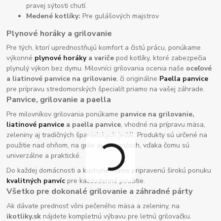
pravej sýtosti chutí.
Medené kotlíky:
Pre gulášových majstrov
Plynové horáky a grilovanie
Pre tých, ktorí uprednostňujú komfort a čistú prácu, ponúkame
výkonné
plynové horáky
a variče
pod kotlíky, ktoré zabezpečia
plynulý výkon bez dymu. Milovníci grilovania ocenia naše
oceľové
a liatinové panvice na grilovanie
, či originálne
Paella panvice
pre prípravu stredomorských špecialít priamo na vašej záhrade.
Panvice, grilovanie a paella
Pre milovníkov grilovania ponúkame
panvice na grilovanie,
liatinové panvice
a paella panvice
, vhodné na prípravu mäsa,
zeleniny aj tradičných španielskych jedál. Produkty sú určené na
použitie nad ohňom, na grile aj na varičoch, vďaka čomu sú
univerzálne a praktické.
Do každej domácnosti a kuchyne máme pripravenú širokú ponuku
kvalitných panvíc
pre každodenné použitie.
Všetko pre dokonalé grilovanie a záhradné párty
Ak dávate prednosť vôni pečeného mäsa a zeleniny, na
ikotliky.sk
nájdete kompletnú výbavu pre letnú grilovačku.