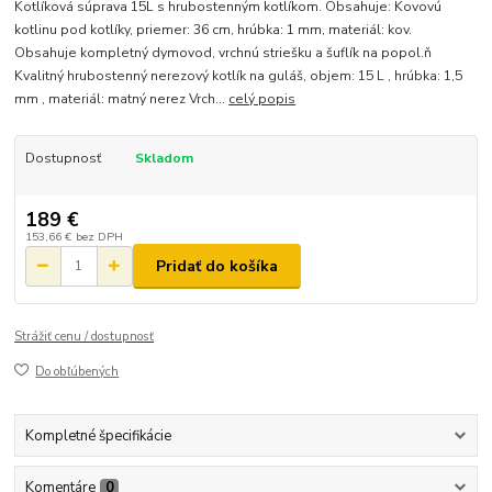
Kotlíková súprava 15L s hrubostenným kotlíkom. Obsahuje: Kovovú
kotlinu pod kotlíky, priemer: 36 cm, hrúbka: 1 mm, materiál: kov.
Obsahuje kompletný dymovod, vrchnú striešku a šuflík na popol.ň
Kvalitný hrubostenný nerezový kotlík na guláš, objem: 15 L , hrúbka: 1,5
mm , materiál: matný nerez Vrch...
celý popis
Dostupnosť
Skladom
189 €
153,66 €
bez DPH
Pridať do košíka
Strážiť cenu / dostupnosť
Do obľúbených
Kompletné špecifikácie
Komentáre
0