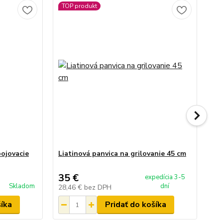
TOP produkt
TO
pojovacie
Liatinová panvica na grilovanie 45 cm
Sú
35 €
34
expedícia 3-5
Skladom
dní
28,46 €
bez DPH
28
šíka
Pridať do košíka