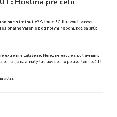
0 L: Hostina pre celú
rodinné stretnutie?
S touto 30-litrovou luxusnou
fesionálne varenie pod holým nebom
, kde sa snúbi
pre extrémne zaťaženie. Nerez nereaguje s potravinami,
ento set je navrhnutý tak, aby ste ho po akcii len opláchli