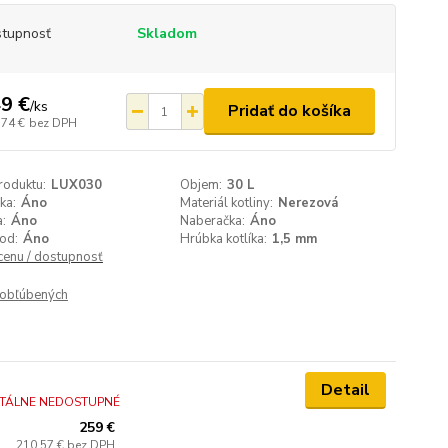
tupnosť
Skladom
9 €
/
ks
Pridať do košíka
,74 €
bez DPH
roduktu:
LUX030
Objem:
30 L
ka:
Áno
Materiál kotliny:
Nerezová
:
Áno
Naberačka:
Áno
od:
Áno
Hrúbka kotlíka:
1,5 mm
 cenu / dostupnosť
obľúbených
Detail
TÁLNE NEDOSTUPNÉ
259 €
210,57 €
bez DPH