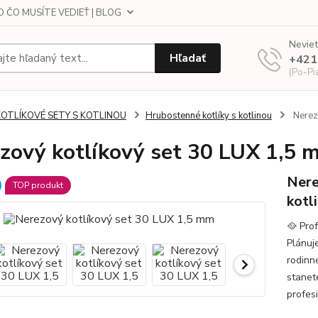
 ČO MUSÍTE VEDIEŤ | BLOG
Neviet
Hľadať
+421
(Po-Pi
KOTLÍKOVÉ SETY S KOTLINOU
Hrubostenné kotlíky s kotlinou
Nerez
zový kotlíkový set 30 LUX 1,5 
Nere
TOP produkt
kotl
🥘 Pro
Plánuj
rodinn
stanete
profes