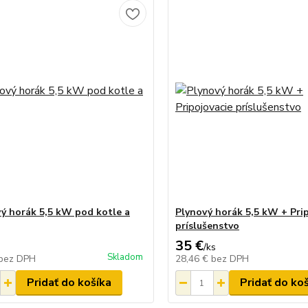
vý horák 5,5 kW pod kotle a
Plynový horák 5,5 kW + Pri
príslušenstvo
35 €
/
ks
Skladom
bez DPH
28,46 €
bez DPH
Pridať do košíka
Pridať do ko