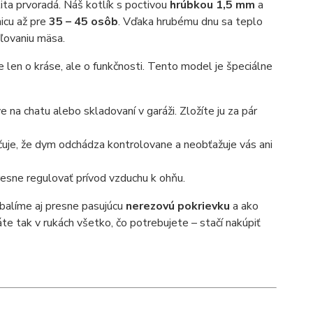
ita prvoradá. Náš kotlík s poctivou
hrúbkou 1,5 mm
a
nicu až pre
35 – 45 osôb
. Vďaka hrubému dnu sa teplo
ľovaniu mäsa.
e len o kráse, ale o funkčnosti. Tento model je špeciálne
na chatu alebo skladovaní v garáži. Zložíte ju za pár
uje, že dym odchádza kontrolovane a neobťažuje vás ani
resne regulovať prívod vzduchu k ohňu.
balíme aj presne pasujúcu
nerezovú pokrievku
a ako
áte tak v rukách všetko, čo potrebujete – stačí nakúpiť