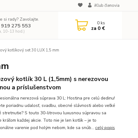
iKlub členovia
e si rady? Zavolajte.
0
ks
 919 275 553
za
0 €
a, 10-13 hod.)
ový kotlíkový set 30 LUX 1,5 mm
mm
zový kotlík 30 L (1,5mm) s nerezovou
inou a príslušenstvom
fesionálna nerezová súprava 30 L: Hostina pre celú dedinu!
ete poriadnu udalosť, svadbu, obecné slávnosti alebo veľké
é stretnutie? S touto 30-litrovou luxusnou súpravou sa
 kráľom každej akcie. Toto nie je len kotlík – je to
ionálne varenie pod holým nebom, kde sa snúb...
celý popis