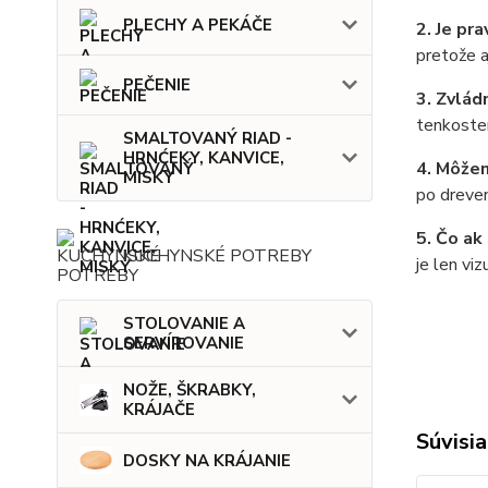
PLECHY A PEKÁČE
2. Je pr
pretože a
PEČENIE
3. Zvlád
tenkosten
SMALTOVANÝ RIAD -
HRNĆEKY, KANVICE,
4. Môžem
MISKY
po dreven
5. Čo ak
KUCHYNSKÉ POTREBY
je len vi
STOLOVANIE A
SERVÍROVANIE
NOŽE, ŠKRABKY,
KRÁJAČE
Súvisia
DOSKY NA KRÁJANIE