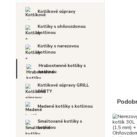
Kotlíkové súpravy
Kotlíky s ohňovzdonou
kotlinou
Kotlíky s nerezovou
kotlinou
Hrubostenné kotlíky s
kotlinou
Kotlíkové súpravy GRILL
PÁRTY
Podobn
Medené kotlíky s kotlinou
Smaltované kotlíky s
kotlinou