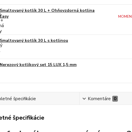
Smaltovaný kotlík 30 L + Ohňovzdorná kotlina
Easy
MOMEN
Smaltovaný kotlík 30 L s kotlinou
Nerezový kotlíkový set 15 LUX 1,5 mm
etné špecifikácie
Komentáre
0
tné špecifikácie