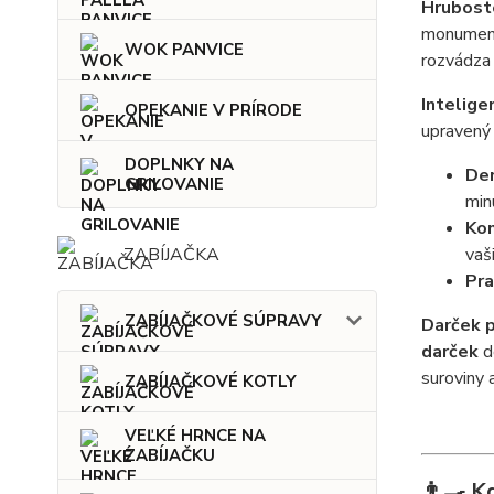
Hruboste
monumen
WOK PANVICE
rozvádza 
Intelige
OPEKANIE V PRÍRODE
upravený 
DOPLNKY NA
Dem
GRILOVANIE
min
Ko
vaši
ZABÍJAČKA
Pra
ZABÍJAČKOVÉ SÚPRAVY
Darček p
darček
d
suroviny 
ZABÍJAČKOVÉ KOTLY
VEĽKÉ HRNCE NA
ZABÍJAČKU
👨‍🍳 K