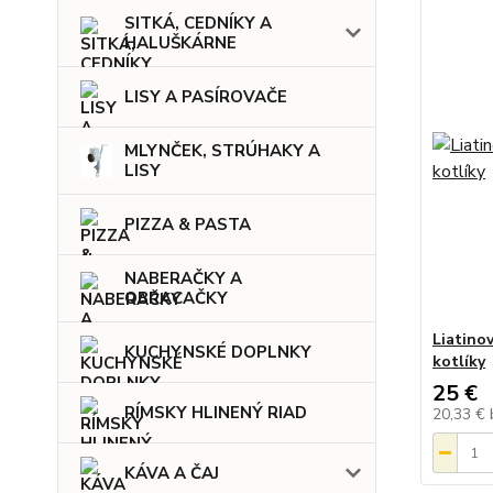
SITKÁ, CEDNÍKY A
HALUŠKÁRNE
LISY A PASÍROVAČE
MLYNČEK, STRÚHAKY A
LISY
PIZZA & PASTA
NABERAČKY A
OBRACAČKY
Liatino
KUCHYNSKÉ DOPLNKY
kotlíky
25 €
RÍMSKY HLINENÝ RIAD
20,33 €
KÁVA A ČAJ