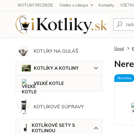
IKOTLIKY RECENZIE
Všetko o nákupe
Kontakty
VŠETKO
Úvod
KOTLÍKY NA GULÁŠ
Nere
KOTLÍKY A KOTLINY
Novinka
VEĽKÉ KOTLE
KOTLÍKOVÉ SÚPRAVY
KOTLÍKOVÉ SETY S
KOTLINOU