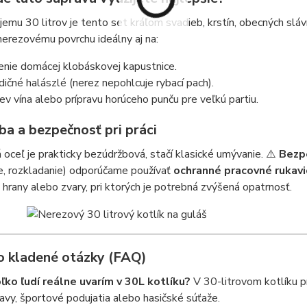
emu 30 litrov je tento set kráľom svadieb, krstín, obecných slá
nerezovému povrchu ideálny aj na:
enie domácej klobáskovej kapustnice.
dičné halászlé (nerez nepohlcuje rybací pach).
ev vína alebo prípravu horúceho punču pre veľkú partiu.
ba a bezpečnosť pri práci
oceľ je prakticky bezúdržbová, stačí klasické umývanie. ⚠️
Bezp
e, rozkladanie) odporúčame používať
ochranné pracovné rukavi
 hrany alebo zvary, pri ktorých je potrebná zvýšená opatrnosť.
o kladené otázky (FAQ)
oľko ľudí reálne uvarím v 30L kotlíku?
V 30-litrovom kotlíku pr
avy, športové podujatia alebo hasičské súťaže.