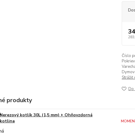
Dos
34
283
Číslo p
Pokriev
Varecha
Dymov
Strážiť
Do 
é produkty
Nerezový kotlík 30L (1,5 mm) + Ohňovzdorná
kotlina
MOMEN