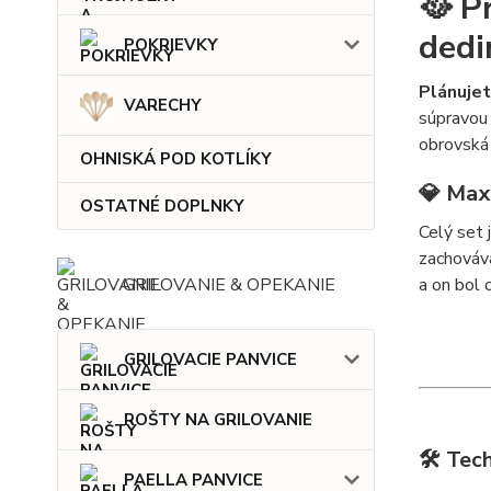
🥘 P
dedi
POKRIEVKY
Plánujet
VARECHY
súpravou 
obrovská 
OHNISKÁ POD KOTLÍKY
💎 Max
OSTATNÉ DOPLNKY
Celý set 
zachováva
a on bol 
GRILOVANIE & OPEKANIE
GRILOVACIE PANVICE
ROŠTY NA GRILOVANIE
🛠️ Tec
PAELLA PANVICE