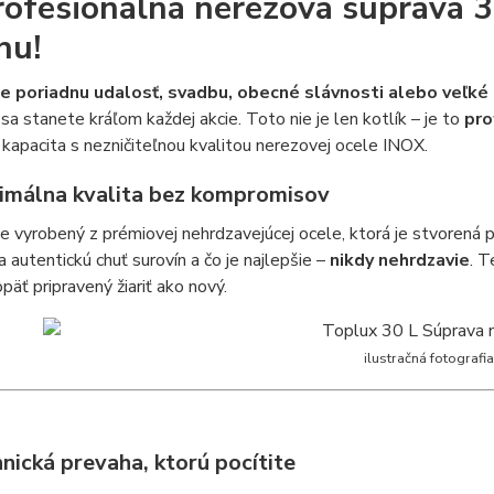
rofesionálna nerezová súprava 3
nu!
e poriadnu udalosť, svadbu, obecné slávnosti alebo veľké 
sa stanete kráľom každej akcie. Toto nie je len kotlík – je to
pro
kapacita s nezničiteľnou kvalitou nerezovej ocele INOX.
imálna kvalita bez kompromisov
je vyrobený z prémiovej nehrdzavejúcej ocele, ktorá je stvorená 
 autentickú chuť surovín a čo je najlepšie –
nikdy nehrdzavie
. T
opäť pripravený žiariť ako nový.
ilustračná fotografia
hnická prevaha, ktorú pocítite