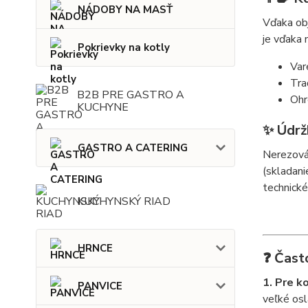
NÁDOBY NA MASŤ
Vďaka obj
je vďaka 
Pokrievky na kotly
Var
Tra
B2B PRE GASTRO A
Ohr
KUCHYNE
✨ Údrž
GASTRO A CATERING
Nerezová 
(skladani
technické
KUCHYNSKÝ RIAD
HRNCE
❓ Čast
1. Pre k
PANVICE
veľké osl