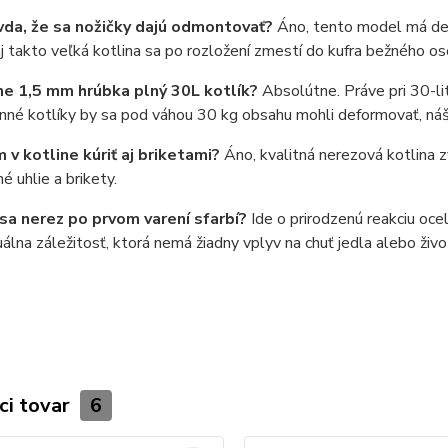
avda, že sa nožičky dajú odmontovať?
Áno, tento model má dem
j takto veľká kotlina sa po rozložení zmestí do kufra bežného o
ne 1,5 mm hrúbka plný 30L kotlík?
Absolútne. Práve pri 30-li
né kotlíky by sa pod váhou 30 kg obsahu mohli deformovať, náš 
 v kotline kúriť aj briketami?
Áno, kvalitná nerezová kotlina 
é uhlie a brikety.
 sa nerez po prvom varení sfarbí?
Ide o prirodzenú reakciu oce
zuálna záležitosť, ktorá nemá žiadny vplyv na chuť jedla alebo živ
ci tovar
6