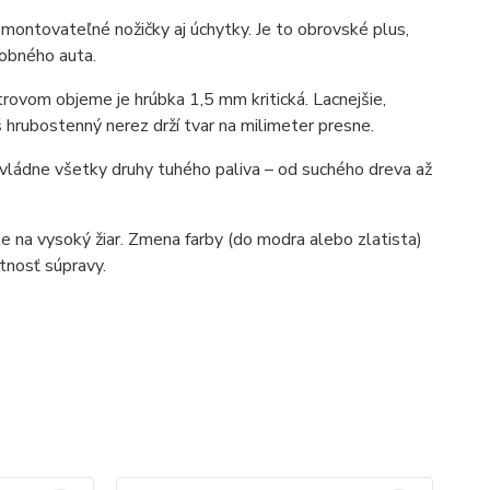
ontovateľné nožičky aj úchytky. Je to obrovské plus,
sobného auta.
trovom objeme je hrúbka 1,5 mm kritická. Lacnejšie,
hrubostenný nerez drží tvar na milimeter presne.
zvládne všetky druhy tuhého paliva – od suchého dreva až
le na vysoký žiar. Zmena farby (do modra alebo zlatista)
otnosť súpravy.