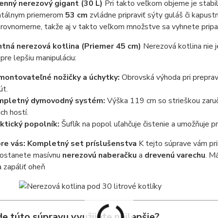
nný nerezový gigant (30 L)
Pri takto veľkom objeme je stabil
tálnym priemerom
53 cm
zvládne pripraviť sýty guláš či kapust
rovnomerne, takže aj v takto veľkom množstve sa vyhnete pripa
ntná nerezová kotlina (Priemer 45 cm)
Nerezová kotlina nie j
pre lepšiu manipuláciu:
ontovateľné nožičky a úchytky:
Obrovská výhoda pri preprave 
út.
mpletný dymovodný systém:
Výška 119 cm so strieškou zaruč
ch hostí.
ktický popolník:
Šuflík na popol uľahčuje čistenie a umožňuje p
re vás: Kompletný set príslušenstva
K tejto súprave vám pri
ostanete masívnu
nerezovú naberačku
a
drevenú varechu
. M
a zapáliť oheň
de túto súpravu využijete najlepšie?